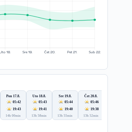
Pon 17.8.
Uto 18.8.
Sre 19.8.
Čet 20.8.
Pet 21.8.
05:42
05:43
05:44
05:46
05:47
19:43
19:41
19:40
19:38
19:37
14h 00min
13h 58min
13h 55min
13h 52min
13h 49min