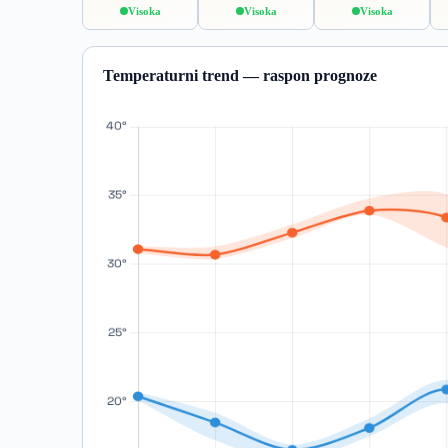
Visoka
Visoka
Visoka
Temperaturni trend — raspon prognoze