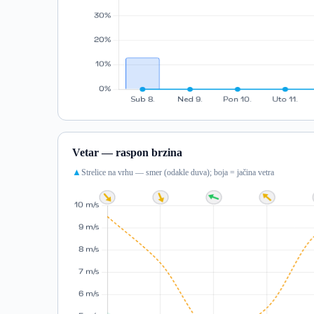
Vetar — raspon brzina
Strelice na vrhu — smer (odakle duva); boja = jačina vetra
▲