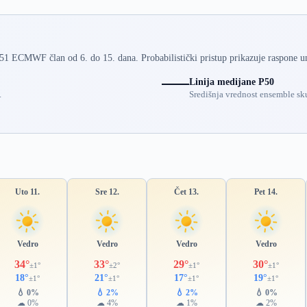
 51 ECMWF član od 6. do 15. dana. Probabilistički pristup prikazuje raspone u
Linija medijane P50
.
Središnja vrednost ensemble sku
Uto 11.
Sre 12.
Čet 13.
Pet 14.
Vedro
Vedro
Vedro
Vedro
34°
33°
29°
30°
±1°
±2°
±1°
±1°
18°
21°
17°
19°
±1°
±1°
±1°
±1°
💧 0%
💧 2%
💧 2%
💧 0%
☁ 0%
☁ 4%
☁ 1%
☁ 2%