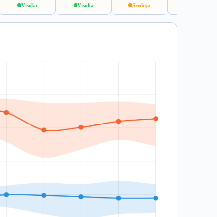
Visoka
Visoka
Srednja
Niska