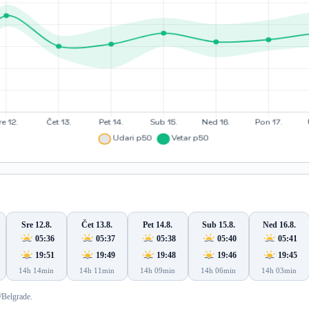
Sre 12.8.
Čet 13.8.
Pet 14.8.
Sub 15.8.
Ned 16.8.
05:36
05:37
05:38
05:40
05:41
19:51
19:49
19:48
19:46
19:45
14h 14min
14h 11min
14h 09min
14h 06min
14h 03min
/Belgrade.