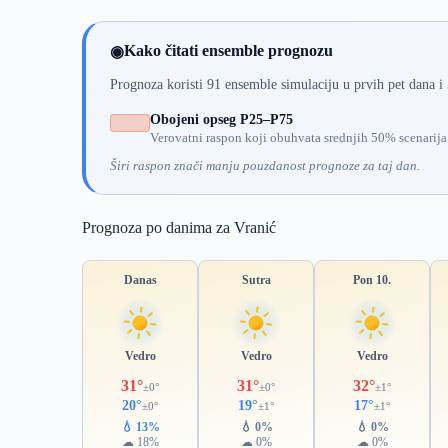
Kako čitati ensemble prognozu
◉
Prognoza koristi 91 ensemble simulaciju u prvih pet dana i
Obojeni opseg P25–P75
Verovatni raspon koji obuhvata srednjih 50% scenarija
Širi raspon znači manju pouzdanost prognoze za taj dan.
Prognoza po danima za Vranić
Danas
Sutra
Pon 10.
Vedro
Vedro
Vedro
31°
31°
32°
±0°
±0°
±1°
20°
19°
17°
±0°
±1°
±1°
💧 13%
💧 0%
💧 0%
☁ 18%
☁ 0%
☁ 0%