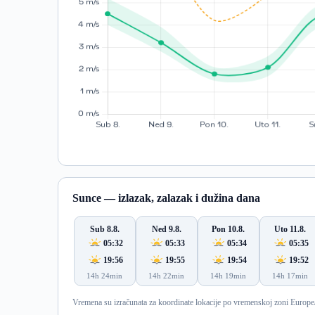
Sunce — izlazak, zalazak i dužina dana
Sub 8.8.
Ned 9.8.
Pon 10.8.
Uto 11.8.
05:32
05:33
05:34
05:35
19:56
19:55
19:54
19:52
14h 24min
14h 22min
14h 19min
14h 17min
Vremena su izračunata za koordinate lokacije po vremenskoj zoni Europe