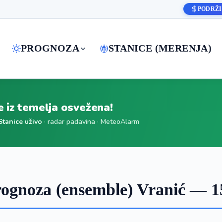
PODRŽI
PROGNOZA
STANICE (MERENJA)
je iz temelja osvežena!
Stanice uživo
· radar padavina · MeteoAlarm
ognoza (ensemble) Vranić — 1