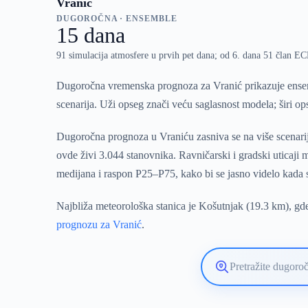
Vranić
DUGOROČNA · ENSEMBLE
15 dana
91 simulacija atmosfere u prvih pet dana; od 6. dana 51 član 
Dugoročna vremenska prognoza za Vranić prikazuje ensem
scenarija. Uži opseg znači veću saglasnost modela; širi o
Dugoročna prognoza u Vraniću zasniva se na više scenarij
ovde živi 3.044 stanovnika. Ravničarski i gradski uticaj
medijana i raspon P25–P75, kako bi se jasno videlo kada
Najbliža meteorološka stanica je Košutnjak (19.3 km), gde
prognozu za Vranić
.
Pretražite
lokaciju
vremenske
prognoze