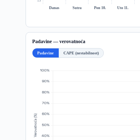
15°
Danas
Sutra
Pon 10.
Uto 11.
Padavine — verovatnoća
Padavine
CAPE (nestabilnost)