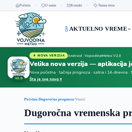
Početna
O nama
Kontakt
Tamna tema
AKTUELNO VREME
Android · VojvodinaMeteo V2.0
★ NOVA VERZIJA
Velika nova verzija — aplikacija 
Nova početna · tačnija prognoza · satna i 14-dnevna ·
V2.0
Šta je sve novo ▾
Početna
/
Dugoročna prognoza
/
Vranić
Dugoročna vremenska pr