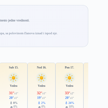
mesto jedne vrednosti.
pa, sa polovinom članova iznad i ispod nje.
Sub 15.
Ned 16.
Pon 17.
Uto 18.
Vedro
Vedro
Vedro
Pretežno vedro
31°
32°
33°
32°
±1°
±1°
±2°
±3°
20°
19°
20°
20°
±1°
±1°
±1°
±2°
💧 0%
💧 2%
💧 24%
💧 43%
☁ 0%
☁ 0%
☁ 10%
☁ 29%