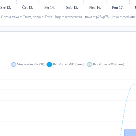
Sre 12.
Čet 13.
Pet 14.
Sub 15.
Ned 16.
Pon 17.
Gornja traka = Tmax, donja = Tmin · boja = temperatura · traka = p25–p75 · linija = medijana