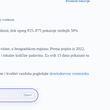
Promeni lokaciju
u vrednost.
rednost, dok opseg P25–P75 pokazuje srednjih 50%
e visine, u beogradskom regionu. Prema popisu iz 2022,
i lokalne količine padavina. Za svih 15 dana prikazani su
me i kvalitet vazduha pogledajte
desetodnevnu vremensku
Enter
↵