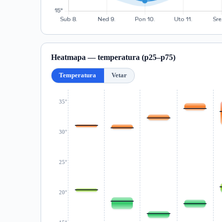
Heatmapa — temperatura (p25–p75)
Temperatura
Vetar
35°
30°
25°
20°