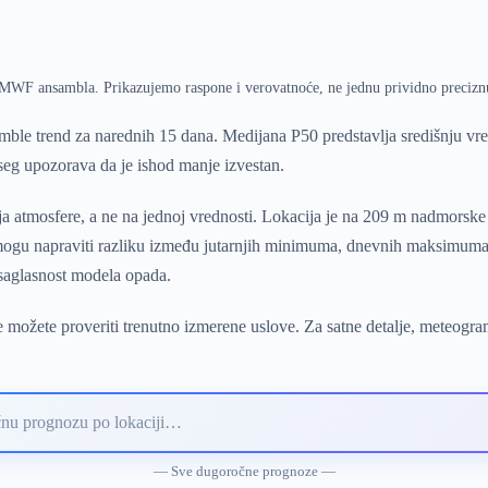
ECMWF ansambla. Prikazujemo raspone i verovatnoće, ne jednu prividno precizn
ble trend za narednih 15 dana. Medijana P50 predstavlja središnju v
pseg upozorava da je ishod manje izvestan.
a atmosfere, a ne na jednoj vrednosti. Lokacija je na 209 m nadmorsk
i mogu napraviti razliku između jutarnjih minimuma, dnevnih maksimuma 
 saglasnost modela opada.
 možete proveriti trenutno izmerene uslove. Za satne detalje, meteogra
— Sve dugoročne prognoze —