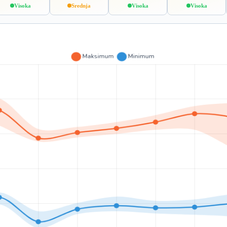
Visoka
Srednja
Visoka
Visoka