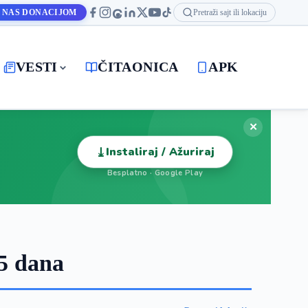
 NAS DONACIJOM
Pretraži sajt ili lokaciju
VESTI
ČITAONICA
APK
✕
⤓
Instaliraj / Ažuriraj
Besplatno · Google Play
5 dana