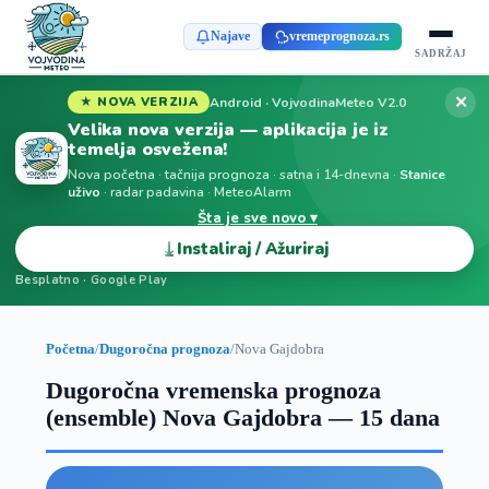
Najave
vremeprognoza.rs
SADRŽAJ
✕
Android · VojvodinaMeteo V2.0
★ NOVA VERZIJA
Velika nova verzija — aplikacija je iz
temelja osvežena!
Nova početna · tačnija prognoza · satna i 14-dnevna ·
Stanice
uživo
· radar padavina · MeteoAlarm
Šta je sve novo ▾
⤓
Instaliraj / Ažuriraj
Besplatno · Google Play
Početna
/
Dugoročna prognoza
/
Nova Gajdobra
Dugoročna vremenska prognoza
(ensemble) Nova Gajdobra — 15 dana