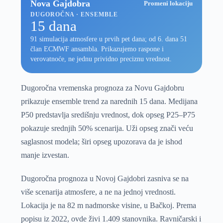
Nova Gajdobra
Promeni lokaciju
DUGOROČNA · ENSEMBLE
15 dana
91 simulacija atmosfere u prvih pet dana; od 6. dana 51
član ECMWF ansambla. Prikazujemo raspone i
verovatnoće, ne jednu prividno preciznu vrednost.
Dugoročna vremenska prognoza za Novu Gajdobru
prikazuje ensemble trend za narednih 15 dana. Medijana
P50 predstavlja središnju vrednost, dok opseg P25–P75
pokazuje srednjih 50% scenarija. Uži opseg znači veću
saglasnost modela; širi opseg upozorava da je ishod
manje izvestan.
Dugoročna prognoza u Novoj Gajdobri zasniva se na
više scenarija atmosfere, a ne na jednoj vrednosti.
Lokacija je na 82 m nadmorske visine, u Bačkoj. Prema
popisu iz 2022, ovde živi 1.409 stanovnika. Ravničarski i