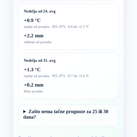
Nedelja od 24. avg
+0.9 °C
toplije od proseka · P25–P75: -0.6 do +2.3 °C
+2.2 mm
vlažnije od proseka
Nedelja od 31. avg
+1.3 °C
toplije od proseka · P25–P75: -0.7 do +3.4 °C
+0.2 mm
blizu proseka
Zašto nema tačne prognoze za 25 ili 30
dana?