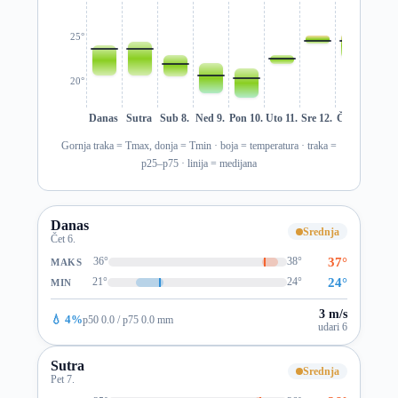
25°
20°
Danas
Sutra
Sub 8.
Ned 9.
Pon 10.
Uto 11.
Sre 12.
Čet 13.
Pet 1
Gornja traka = Tmax, donja = Tmin · boja = temperatura · traka =
p25–p75 · linija = medijana
Danas
Srednja
Čet 6.
37°
36°
38°
MAKS
24°
21°
24°
MIN
3 m/s
💧 4%
p50 0.0 / p75 0.0 mm
udari 6
Sutra
Srednja
Pet 7.