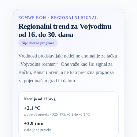
ECMWF EC46 · REGIONALNI SIGNAL
Regionalni trend za Vojvodinu
od 16. do 30. dana
Nije dnevna prognoza
Vrednosti predstavljaju nedeljne anomalije za tačku
„Vojvodina (centar)“. One važe kao širi signal za
Bačku, Banat i Srem, a ne kao precizna prognoza
za pojedinačan grad ili datum.
Nedelja od 17. avg
+2.1 °C
toplije od proseka · P25–P75: +0.2 do +3.9 °C
+3.9 mm
vlažnije od proseka