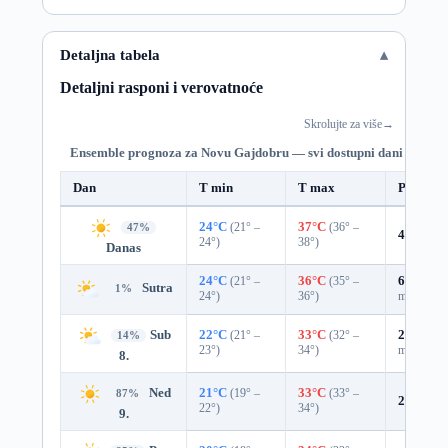
Detaljna tabela
Detaljni rasponi i verovatnoće
Skrolujte za više
→
Ensemble prognoza za Novu Gajdobru — svi dostupni dani
Dan
T min
T max
Padavin
24°C
(21° –
37°C
(36° –
47%
4%
0.0 
24°)
38°)
Danas
24°C
(21° –
36°C
(35° –
62%
0.3
Sutra
1%
24°)
36°)
mm)
Sub
22°C
(21° –
33°C
(32° –
27%
0.0
14%
23°)
34°)
mm)
8.
Ned
21°C
(19° –
33°C
(33° –
87%
2%
0.0 
22°)
34°)
9.