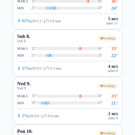
36°
35°
36°
MAKS
24°
21°
24°
MIN
5 m/s
💧 62%
p50 0.3 / p75 0.8 mm
udari 11
Sub 8.
Srednja
Sub 8.
33°
32°
34°
MAKS
22°
21°
23°
MIN
4 m/s
💧 27%
p50 0.0 / p75 0.3 mm
udari 8
Ned 9.
Srednja
Ned 9.
33°
33°
34°
MAKS
21°
19°
22°
MIN
2 m/s
💧 2%
p50 0.0 / p75 0.0 mm
udari 6
Pon 10.
Srednja