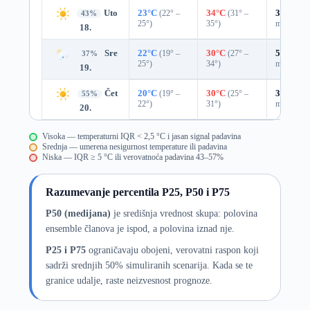
Uto
23°C
(22° –
34°C
(31° –
37%
0.0
43%
25°)
35°)
mm)
18.
Sre
22°C
(19° –
30°C
(27° –
59%
0.6
37%
25°)
34°)
mm)
19.
Čet
20°C
(19° –
30°C
(25° –
39%
0.0
55%
22°)
31°)
mm)
20.
Visoka — temperaturni IQR < 2,5 °C i jasan signal padavina
Srednja — umerena nesigurnost temperature ili padavina
Niska — IQR ≥ 5 °C ili verovatnoća padavina 43–57%
Razumevanje percentila P25, P50 i P75
P50 (medijana)
je središnja vrednost skupa: polovina
ensemble članova je ispod, a polovina iznad nje.
P25 i P75
ograničavaju obojeni, verovatni raspon koji
sadrži srednjih 50% simuliranih scenarija. Kada se te
granice udalje, raste neizvesnost prognoze.