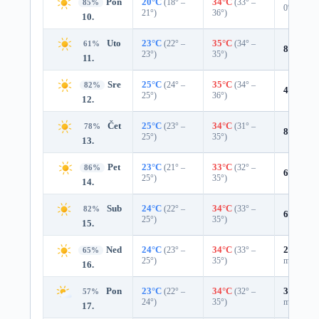
Pon
20°C
(18° –
34°C
(33° –
85%
0%
21°)
36°)
10.
Uto
23°C
(22° –
35°C
(34° –
61%
8%
0.0 
23°)
35°)
11.
Sre
25°C
(24° –
35°C
(34° –
82%
4%
0.0 
25°)
36°)
12.
Čet
25°C
(23° –
34°C
(31° –
78%
8%
0.0 
25°)
35°)
13.
Pet
23°C
(21° –
33°C
(32° –
86%
6%
0.0 
25°)
35°)
14.
Sub
24°C
(22° –
34°C
(33° –
82%
6%
0.0 
25°)
35°)
15.
Ned
24°C
(23° –
34°C
(33° –
27%
0.0
65%
25°)
35°)
mm)
16.
Pon
23°C
(22° –
34°C
(32° –
31%
0.0
57%
24°)
35°)
mm)
17.