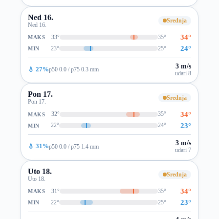
Ned 16.
Srednja
Ned 16.
34°
33°
35°
MAKS
24°
23°
25°
MIN
3 m/s
💧 27%
p50 0.0 / p75 0.3 mm
udari 8
Pon 17.
Srednja
Pon 17.
34°
32°
35°
MAKS
23°
22°
24°
MIN
3 m/s
💧 31%
p50 0.0 / p75 1.4 mm
udari 7
Uto 18.
Srednja
Uto 18.
34°
31°
35°
MAKS
23°
22°
25°
MIN