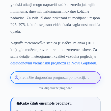
gradski uticaji mogu napraviti razliku između jutarnjih
minimuma, dnevnih maksimuma i lokalne količine
padavina. Za svih 15 dana prikazani su medijana i raspon
P25–P75, kako bi se jasno videlo kada saglasnost modela
opada.
Najbliža meteorološka stanica je Bačka Palanka (10.1
km), gde možete proveriti trenutno izmerene uslove. Za
satne detalje, meteograme i kvalitet vazduha pogledajte
desetodnevnu vremensku prognozu za Novu Gajdobru
.
Pretražite
lokaciju
vremenske
— Sve dugoročne prognoze —
prognoze
Kako čitati ensemble prognozu
◉