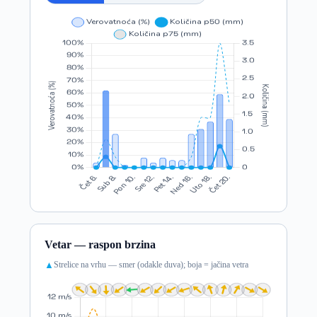
Vetar — raspon brzina
Strelice na vrhu — smer (odakle duva); boja = jačina vetra
▲