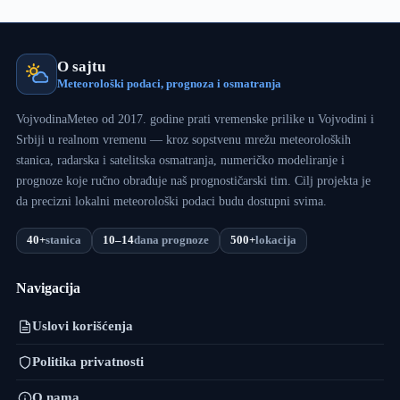
O sajtu
Meteorološki podaci, prognoza i osmatranja
VojvodinaMeteo od 2017. godine prati vremenske prilike u Vojvodini i
Srbiji u realnom vremenu — kroz sopstvenu mrežu meteoroloških
stanica, radarska i satelitska osmatranja, numeričko modeliranje i
prognoze koje ručno obrađuje naš prognostičarski tim. Cilj projekta je
da precizni lokalni meteorološki podaci budu dostupni svima.
40+
stanica
10–14
dana prognoze
500+
lokacija
Navigacija
Uslovi korišćenja
Politika privatnosti
O nama