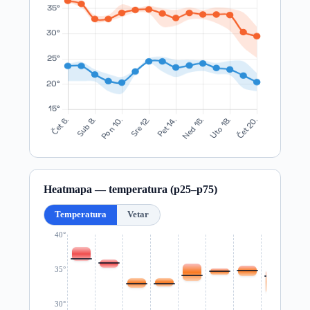
Heatmapa — temperatura (p25–p75)
Temperatura
Vetar
40°
35°
30°