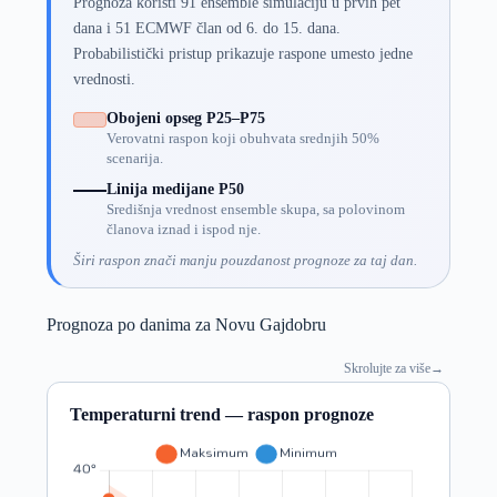
Prognoza koristi 91 ensemble simulaciju u prvih pet
dana i 51 ECMWF član od 6. do 15. dana.
Probabilistički pristup prikazuje raspone umesto jedne
vrednosti.
Obojeni opseg P25–P75
Verovatni raspon koji obuhvata srednjih 50%
scenarija.
Linija medijane P50
Središnja vrednost ensemble skupa, sa polovinom
članova iznad i ispod nje.
Širi raspon znači manju pouzdanost prognoze za taj dan.
Prognoza po danima za Novu Gajdobru
Skrolujte za više
→
Temperaturni trend — raspon prognoze