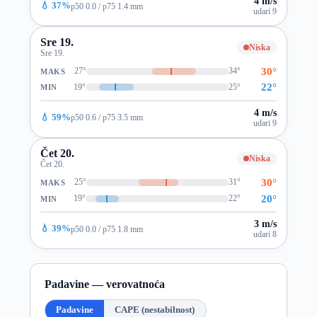
4 m/s
💧 37%
p50 0.0 / p75 1.4 mm
udari 9
Sre 19.
Niska
Sre 19.
30°
27°
34°
MAKS
22°
19°
25°
MIN
4 m/s
💧 59%
p50 0.6 / p75 3.5 mm
udari 9
Čet 20.
Niska
Čet 20.
30°
25°
31°
MAKS
20°
19°
22°
MIN
3 m/s
💧 39%
p50 0.0 / p75 1.8 mm
udari 8
Padavine — verovatnoća
Padavine
CAPE (nestabilnost)