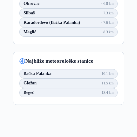
Obrovac
6.8 km
Silbaš
7.3 km
Karađorđevo (Bačka Palanka)
7.6 km
Maglić
8.3 km
Najbliže meteorološke stanice
Bačka Palanka
10.1 km
Gložan
11.5 km
Begeč
18.4 km