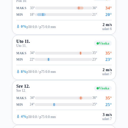
Pon 10.
34°
33°
36°
MAKS
20°
18°
21°
MIN
2 m/s
💧 0%
p50 0.0 / p75 0.0 mm
udari 6
Uto 11.
Visoka
Uto 11.
35°
34°
35°
MAKS
23°
22°
23°
MIN
2 m/s
💧 8%
p50 0.0 / p75 0.0 mm
udari 7
Sre 12.
Visoka
Sre 12.
35°
34°
36°
MAKS
25°
24°
25°
MIN
3 m/s
💧 4%
p50 0.0 / p75 0.0 mm
udari 7