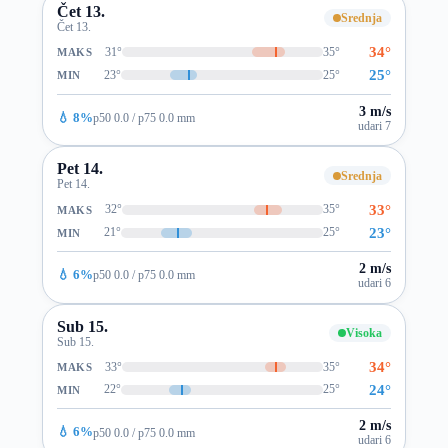
Čet 13.
Srednja
Čet 13.
34°
31°
35°
MAKS
25°
23°
25°
MIN
3 m/s
💧 8%
p50 0.0 / p75 0.0 mm
udari 7
Pet 14.
Srednja
Pet 14.
33°
32°
35°
MAKS
23°
21°
25°
MIN
2 m/s
💧 6%
p50 0.0 / p75 0.0 mm
udari 6
Sub 15.
Visoka
Sub 15.
34°
33°
35°
MAKS
24°
22°
25°
MIN
2 m/s
💧 6%
p50 0.0 / p75 0.0 mm
udari 6