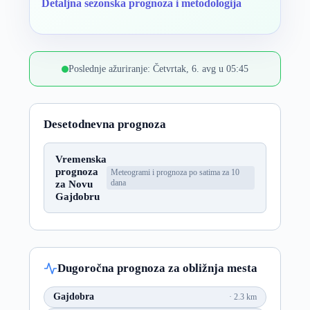
Detaljna sezonska prognoza i metodologija
Poslednje ažuriranje: Četvrtak, 6. avg u 05:45
Desetodnevna prognoza
Vremenska
prognoza
Meteogrami i prognoza po satima za 10
za Novu
dana
Gajdobru
Dugoročna prognoza za obližnja mesta
Gajdobra
2.3 km