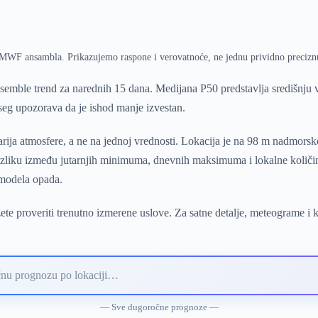
ECMWF ansambla. Prikazujemo raspone i verovatnoće, ne jednu prividno precizn
emble trend za narednih 15 dana. Medijana P50 predstavlja središnju
pseg upozorava da je ishod manje izvestan.
ija atmosfere, a ne na jednoj vrednosti. Lokacija je na 98 m nadmorsk
 razliku između jutarnjih minimuma, dnevnih maksimuma i lokalne količi
 modela opada.
te proveriti trenutno izmerene uslove. Za satne detalje, meteograme i 
— Sve dugoročne prognoze —