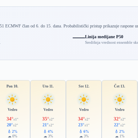
 51 ECMWF član od 6. do 15. dana. Probabilistički pristup prikazuje raspone u
Linija medijane P50
.
Središnja vrednost ensemble sku
Pon 10.
Uto 11.
Sre 12.
Čet 13.
Vedro
Vedro
Vedro
Vedro
34°
35°
34°
32°
±1°
±2°
±2°
±2°
20°
21°
23°
22°
±2°
±2°
±1°
±2°
💧 2%
💧 4%
💧 6%
💧 2%
☁ 0%
☁ 3%
☁ 3%
☁ 1%