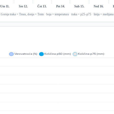
Uto 11.
Sre 12.
Čet 13.
Pet 14.
Sub 15.
Ned 16.
Gornja traka = Tmax, donja = Tmin · boja = temperatura · traka = p25–p75 · linija = medijana