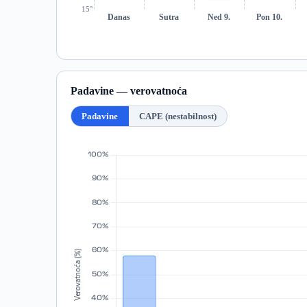
15°
Danas
Sutra
Ned 9.
Pon 10.
Padavine — verovatnoća
Padavine
CAPE (nestabilnost)