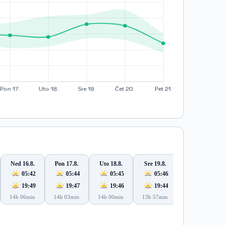
Ned 16.8.
Pon 17.8.
Uto 18.8.
Sre 19.8.
Čet 20.8.
05:42
05:44
05:45
05:46
05:47
19:49
19:47
19:46
19:44
19:42
14h 06min
14h 03min
14h 00min
13h 57min
13h 55min