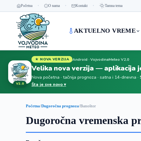
Početna
O nama
Kontakt
Tamna tema
AKTUELNO VREME
Android · VojvodinaMeteo V2.0
★ NOVA VERZIJA
Velika nova verzija — aplikacija 
Nova početna · tačnija prognoza · satna i 14-dnevna ·
V2.0
Šta je sve novo ▾
Početna
/
Dugoročna prognoza
/
Banoštor
Dugoročna vremenska pr