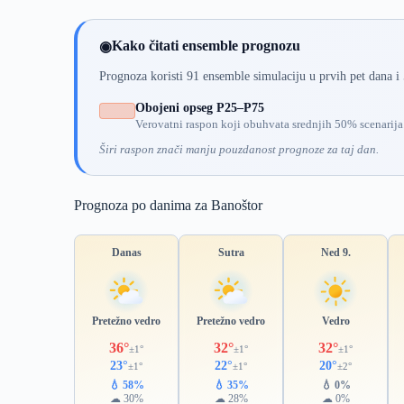
Kako čitati ensemble prognozu
◉
Prognoza koristi 91 ensemble simulaciju u prvih pet dana i
Obojeni opseg P25–P75
Verovatni raspon koji obuhvata srednjih 50% scenarija
Širi raspon znači manju pouzdanost prognoze za taj dan.
Prognoza po danima za Banoštor
Danas
Sutra
Ned 9.
Pretežno vedro
Pretežno vedro
Vedro
36°
32°
32°
±1°
±1°
±1°
23°
22°
20°
±1°
±1°
±2°
💧 58%
💧 35%
💧 0%
☁ 30%
☁ 28%
☁ 0%