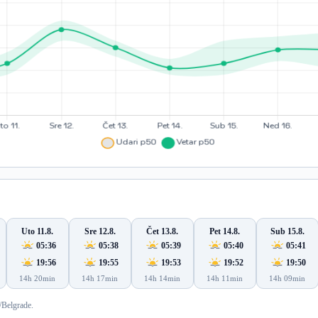
Uto 11.8.
Sre 12.8.
Čet 13.8.
Pet 14.8.
Sub 15.8.
05:36
05:38
05:39
05:40
05:41
19:56
19:55
19:53
19:52
19:50
14h 20min
14h 17min
14h 14min
14h 11min
14h 09min
/Belgrade.