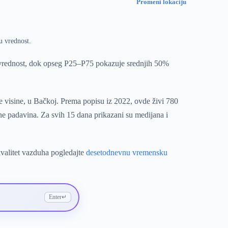
Promeni lokaciju
u vrednost.
 vrednost, dok opseg P25–P75 pokazuje srednjih 50%
e visine, u Bačkoj. Prema popisu iz 2022, ovde živi 780
ne padavina. Za svih 15 dana prikazani su medijana i
kvalitet vazduha pogledajte
desetodnevnu vremensku
Enter
↵