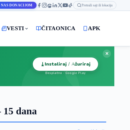
 NAS DONACIJOM
Pretraži sajt ili lokaciju
VESTI
ČITAONICA
APK
✕
⤓
Instaliraj / Ažuriraj
Besplatno · Google Play
 15 dana