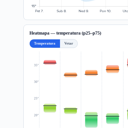
Heatmapa — temperatura (p25–p75)
Temperatura
Vetar
35°
30°
25°
20°