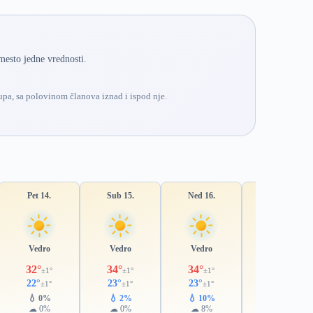
mesto jedne vrednosti.
pa, sa polovinom članova iznad i ispod nje.
Pet 14.
Sub 15.
Ned 16.
Pon 17.
Vedro
Vedro
Vedro
Pretežno vedro
32°
34°
34°
34°
±1°
±1°
±1°
±2°
22°
23°
23°
24°
±1°
±1°
±1°
±1°
💧 0%
💧 2%
💧 10%
💧 31%
☁ 0%
☁ 0%
☁ 8%
☁ 25%