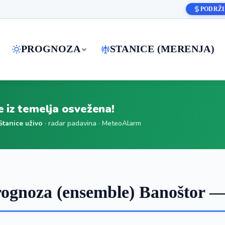
PODRŽI
PROGNOZA
STANICE (MERENJA)
je iz temelja osvežena!
Stanice uživo
· radar padavina · MeteoAlarm
ognoza (ensemble) Banoštor —