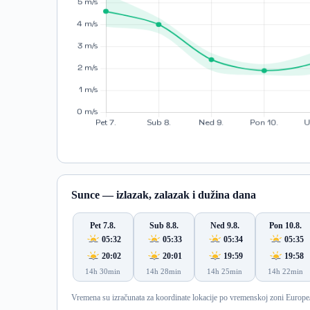
Sunce — izlazak, zalazak i dužina dana
Pet 7.8.
Sub 8.8.
Ned 9.8.
Pon 10.8.
05:32
05:33
05:34
05:35
20:02
20:01
19:59
19:58
14h 30min
14h 28min
14h 25min
14h 22min
Vremena su izračunata za koordinate lokacije po vremenskoj zoni Europe