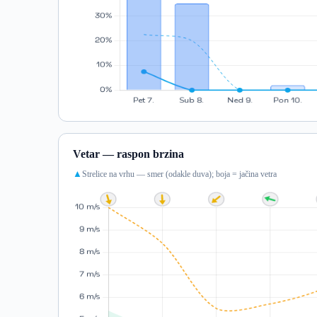
Vetar — raspon brzina
Strelice na vrhu — smer (odakle duva); boja = jačina vetra
▲