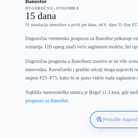
Banoštor
DUGOROČNA · ENSEMBLE
15 dana
91 simulacija atmosfere u prvih pet dana; od 6. dana 51 član 
Dugoročna vremenska prognoza za Banoštor prikazuje ens
scenarija. Uži opseg znači veću saglasnost modela; širi o
Dugoročna prognoza u Banoštoru zasniva se na više scenar
stanovnika. Ravničarski i gradski uticaji mogu napraviti
raspon P25–P75, kako bi se jasno videlo kada saglasnost
Najbliža meteorološka stanica je Begeč (1.3 km), gde može
prognozu za Banoštor
.
Pretražite
lokaciju
vremenske
prognoze