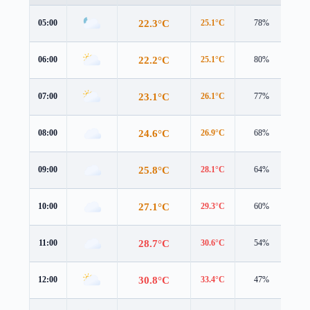
22.3°C
05:00
25.1°C
78%
0.4
22.2°C
06:00
25.1°C
80%
0.5
23.1°C
07:00
26.1°C
77%
0.7
24.6°C
08:00
26.9°C
68%
1.4
25.8°C
09:00
28.1°C
64%
1.7
27.1°C
10:00
29.3°C
60%
1.9
28.7°C
11:00
30.6°C
54%
2.4
30.8°C
12:00
33.4°C
47%
2.6