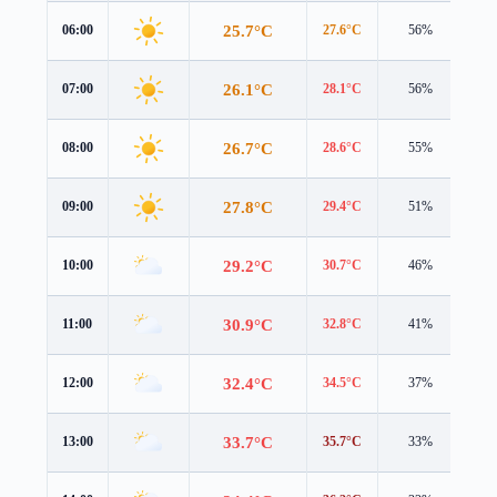
25.7°C
06:00
27.6°C
56%
0.5
26.1°C
07:00
28.1°C
56%
0.8
26.7°C
08:00
28.6°C
55%
1.2
27.8°C
09:00
29.4°C
51%
1.5
29.2°C
10:00
30.7°C
46%
1.7
30.9°C
11:00
32.8°C
41%
2.0
32.4°C
12:00
34.5°C
37%
2.2
33.7°C
13:00
35.7°C
33%
2.4