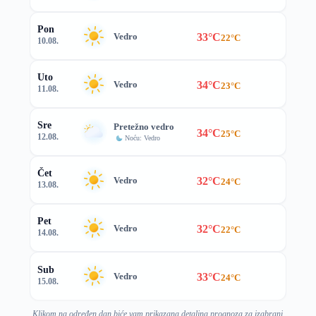
Pon
33°C
Vedro
22°C
10.08.
Uto
34°C
Vedro
23°C
11.08.
Sre
Pretežno vedro
34°C
25°C
12.08.
Noću: Vedro
Čet
32°C
Vedro
24°C
13.08.
Pet
32°C
Vedro
22°C
14.08.
Sub
33°C
Vedro
24°C
15.08.
Klikom na određen dan biće vam prikazana detaljna prognoza za izabrani