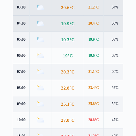
20.6°C
03:00
21.2°C
64%
1.0
19.9°C
04:00
20.4°C
66%
0.9
19.3°C
05:00
19.9°C
68%
0.7
19°C
06:00
19.6°C
69%
0.8
20.3°C
07:00
21.1°C
66%
0.7
22.8°C
08:00
23.4°C
57%
1.2
25.1°C
09:00
25.8°C
52%
1.4
27.8°C
10:00
28.8°C
47%
1.7