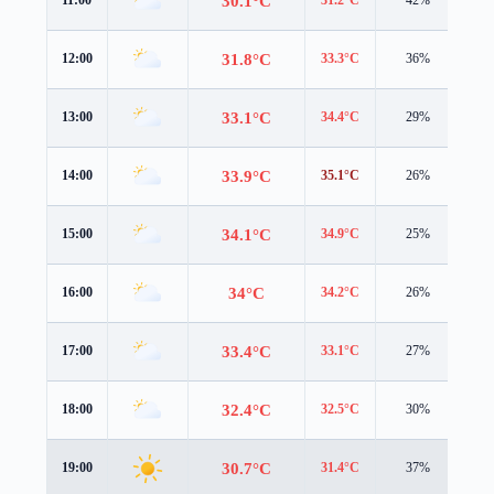
30.1°C
11:00
31.2°C
42%
1.9
31.8°C
12:00
33.3°C
36%
1.8
33.1°C
13:00
34.4°C
29%
1.8
33.9°C
14:00
35.1°C
26%
1.6
34.1°C
15:00
34.9°C
25%
1.7
34°C
16:00
34.2°C
26%
1.8
33.4°C
17:00
33.1°C
27%
1.8
32.4°C
18:00
32.5°C
30%
1.5
30.7°C
19:00
31.4°C
37%
1.2