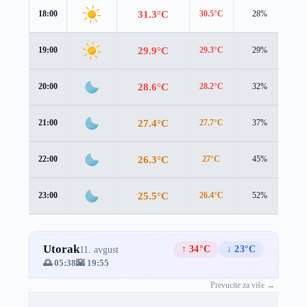
31.3°C
18:00
30.5°C
28%
1.8
29.9°C
19:00
29.3°C
29%
1.4
28.6°C
20:00
28.2°C
32%
0.8
27.4°C
21:00
27.7°C
37%
0.4
26.3°C
22:00
27°C
45%
1.0
25.5°C
23:00
26.4°C
52%
1.4
Utorak
↑ 34°C
↓ 23°C
11. avgust
🌅 05:38
🌇 19:55
Prevucite za više →