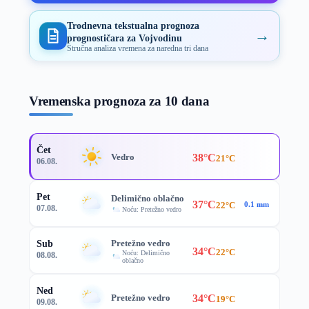
Trodnevna tekstualna prognoza
→
prognostičara za Vojvodinu
Stručna analiza vremena za naredna tri dana
Vremenska prognoza za 10 dana
Čet
38°C
Vedro
21°C
06.08.
Pet
Delimično oblačno
37°C
22°C
0.1 mm
07.08.
Noću: Pretežno vedro
Pretežno vedro
Sub
34°C
22°C
Noću: Delimično
08.08.
oblačno
Ned
34°C
Pretežno vedro
19°C
09.08.