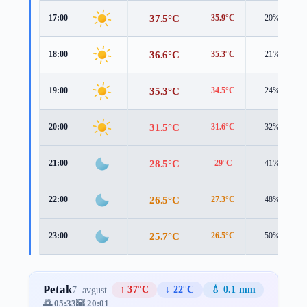
37.5°C
17:00
35.9°C
20%
36.6°C
18:00
35.3°C
21%
35.3°C
19:00
34.5°C
24%
31.5°C
20:00
31.6°C
32%
28.5°C
21:00
29°C
41%
26.5°C
22:00
27.3°C
48%
25.7°C
23:00
26.5°C
50%
Petak
↑ 37°C
↓ 22°C
💧 0.1 mm
7. avgust
🌅 05:33
🌇 20:01