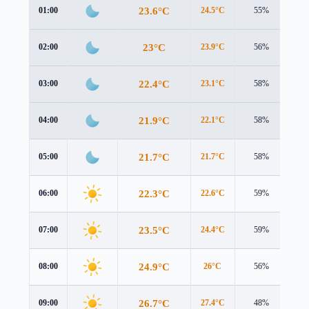
23.6°C
01:00
24.5°C
55%
0.6
23°C
02:00
23.9°C
56%
0.7
22.4°C
03:00
23.1°C
58%
1.0
21.9°C
04:00
22.1°C
58%
1.5
21.7°C
05:00
21.7°C
58%
1.8
22.3°C
06:00
22.6°C
59%
1.7
23.5°C
07:00
24.4°C
59%
1.4
24.9°C
08:00
26°C
56%
1.4
26.7°C
09:00
27.4°C
48%
1.7