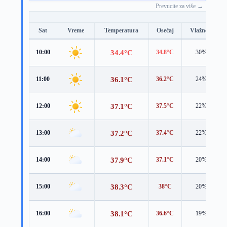
Prevucite za više →
Sat
Vreme
Temperatura
Osećaj
Vlažnost
34.4°C
10:00
34.8°C
30%
36.1°C
11:00
36.2°C
24%
37.1°C
12:00
37.5°C
22%
37.2°C
13:00
37.4°C
22%
37.9°C
14:00
37.1°C
20%
38.3°C
15:00
38°C
20%
38.1°C
16:00
36.6°C
19%