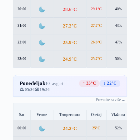
28.6°C
20:00
29.1°C
40%
1.3
27.2°C
21:00
27.7°C
43%
1.2
25.9°C
22:00
26.6°C
47%
1.0
24.9°C
23:00
25.7°C
50%
0.8
Ponedeljak
↑ 33°C
↓ 22°C
10. avgust
🌅 05:36
🌇 19:56
Prevucite za više →
Sat
Vreme
Temperatura
Osećaj
Vlažnost
Br
24.2°C
00:00
25°C
52%
0.7