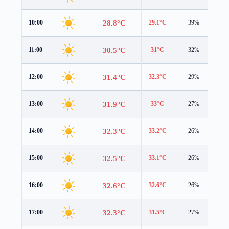
28.8°C
10:00
29.1°C
39%
2.2
30.5°C
11:00
31°C
32%
2.4
31.4°C
12:00
32.3°C
29%
2.3
31.9°C
13:00
33°C
27%
2.1
32.3°C
14:00
33.2°C
26%
1.9
32.5°C
15:00
33.1°C
26%
1.9
32.6°C
16:00
32.6°C
26%
2.0
32.3°C
17:00
31.5°C
27%
2.1