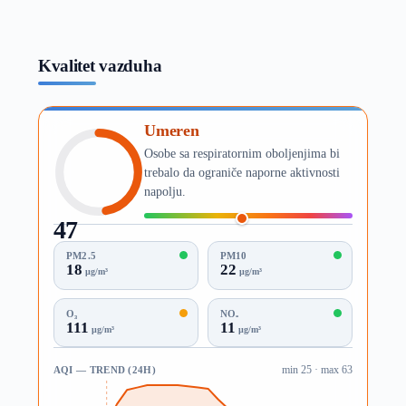
Kvalitet vazduha
Umeren
Osobe sa respiratornim oboljenjima bi
trebalo da ograniče naporne aktivnosti
napolju.
47
AQI
PM2.5
PM10
18
22
µg/m³
µg/m³
O₃
NO₂
111
11
µg/m³
µg/m³
AQI — TREND (24H)
min 25 · max 63