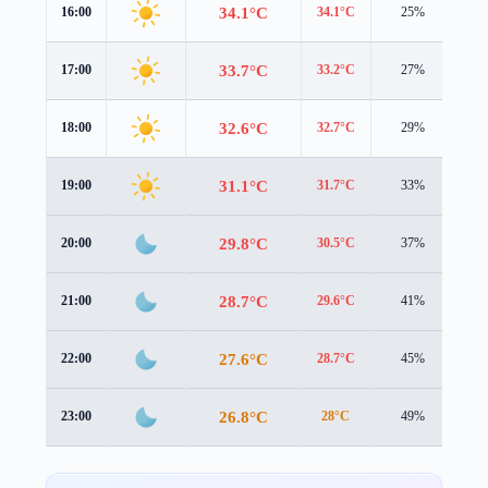
34.1°C
16:00
34.1°C
25%
2.2
33.7°C
17:00
33.2°C
27%
1.9
32.6°C
18:00
32.7°C
29%
1.4
31.1°C
19:00
31.7°C
33%
0.8
29.8°C
20:00
30.5°C
37%
0.8
28.7°C
21:00
29.6°C
41%
0.9
27.6°C
22:00
28.7°C
45%
1.0
26.8°C
23:00
28°C
49%
1.0