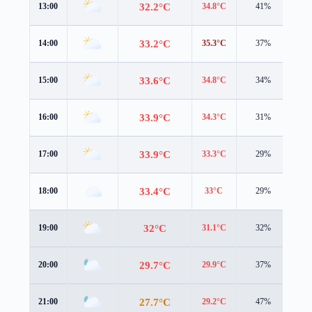
32.2°C
13:00
34.8°C
41%
3.0
33.2°C
14:00
35.3°C
37%
3.0
33.6°C
15:00
34.8°C
34%
3.1
33.9°C
16:00
34.3°C
31%
2.7
33.9°C
17:00
33.3°C
29%
3.1
33.4°C
18:00
33°C
29%
2.5
32°C
19:00
31.1°C
32%
3.5
29.7°C
20:00
29.9°C
37%
1.6
27.7°C
21:00
29.2°C
47%
0.6