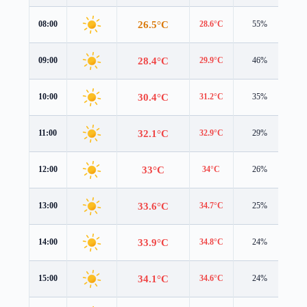
26.5°C
08:00
28.6°C
55%
0.8
28.4°C
09:00
29.9°C
46%
0.7
30.4°C
10:00
31.2°C
35%
1.1
32.1°C
11:00
32.9°C
29%
1.5
33°C
12:00
34°C
26%
1.8
33.6°C
13:00
34.7°C
25%
2.0
33.9°C
14:00
34.8°C
24%
2.1
34.1°C
15:00
34.6°C
24%
2.2