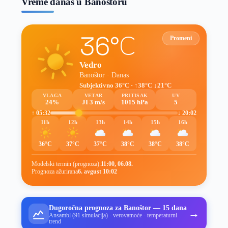
Vreme danas u Banoštoru
36°C
Promeni
Vedro
Banoštor · Danas
Subjektivno 36°C · ↑38°C ↓21°C
VLAGA
VETAR
PRITISAK
UV
24%
JI 3 m/s
1015 hPa
5
↑ 05:32
↓ 20:02
11h
12h
13h
14h
15h
16h
36°C
37°C
37°C
38°C
38°C
38°C
Modelski termin (prognoza):
11:00, 06.08.
Prognoza ažurirana
6. avgust 10:02
Dugoročna prognoza za Banoštor — 15 dana
→
Ansambl (91 simulacija) · verovatnoće · temperaturni
trend