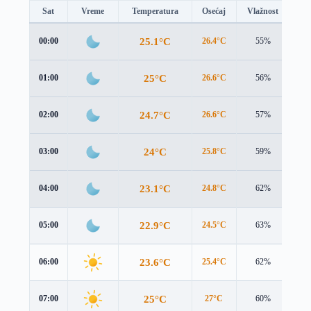
Sat
Vreme
Temperatura
Osećaj
Vlažnost
Br
25.1°C
00:00
26.4°C
55%
1.2
25°C
01:00
26.6°C
56%
0.5
24.7°C
02:00
26.6°C
57%
0.1
24°C
03:00
25.8°C
59%
0.1
23.1°C
04:00
24.8°C
62%
0.3
22.9°C
05:00
24.5°C
63%
0.5
23.6°C
06:00
25.4°C
62%
0.6
25°C
07:00
27°C
60%
0.7