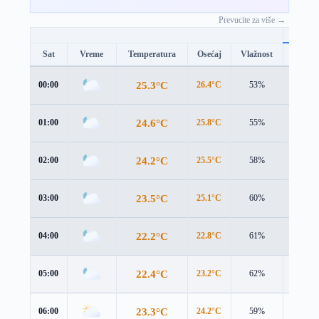
Prevucite za više →
Sat
Vreme
Temperatura
Osećaj
Vlažnost
Brzina
25.3°C
00:00
26.4°C
53%
1.1 m/s
24.6°C
01:00
25.8°C
55%
0.9 m/s
24.2°C
02:00
25.5°C
58%
1.0 m/s
23.5°C
03:00
25.1°C
60%
0.3 m/s
22.2°C
04:00
22.8°C
61%
1.6 m/s
22.4°C
05:00
23.2°C
62%
1.4 m/s
23.3°C
06:00
24.2°C
59%
1.2 m/s