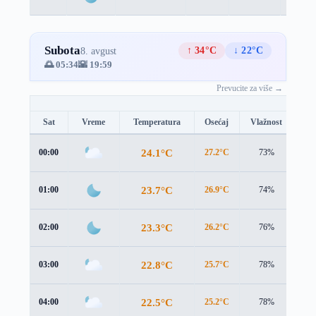
Subota
↑ 34°C
↓ 22°C
8. avgust
🌅 05:34
🌇 19:59
Prevucite za više →
Sat
Vreme
Temperatura
Osećaj
Vlažnost
Br
24.1°C
00:00
27.2°C
73%
0.4
23.7°C
01:00
26.9°C
74%
0.1
23.3°C
02:00
26.2°C
76%
0.7
22.8°C
03:00
25.7°C
78%
0.8
22.5°C
04:00
25.2°C
78%
0.7