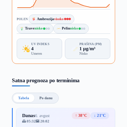
Ambrozija
visoko
POLEN
Trave
nisko
Pelin
nisko
UV INDEKS
PRAŠINA (PM)
4
1 µg/m³
Umeren
Nisko
Satna prognoza po terminima
Tabela
Po danu
Danas
↑ 38°C
↓ 21°C
6. avgust
🌅 05:32
🌇 20:02