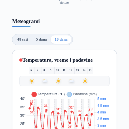
datum
Meteogrami
48 sati
5 dana
10 dana
Temperatura, vreme i padavine
6.
7.
8.
9.
10.
11.
12.
13.
14.
15.