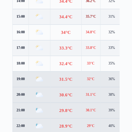
34.4°C
14:00
36.2°C
32%
2.5
34.4°C
15:00
35.7°C
31%
2.4
34°C
16:00
34.8°C
32%
2.3
33.3°C
17:00
33.8°C
33%
2.2
32.4°C
18:00
33°C
35%
2.0
31.5°C
19:00
32°C
36%
2.0
30.6°C
20:00
31.1°C
38%
2.0
29.8°C
21:00
30.1°C
39%
2.1
28.9°C
22:00
29°C
40%
2.2