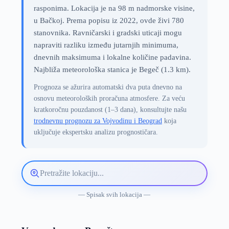
rasponima. Lokacija je na 98 m nadmorske visine,
u Bačkoj. Prema popisu iz 2022, ovde živi 780
stanovnika. Ravničarski i gradski uticaji mogu
napraviti razliku između jutarnjih minimuma,
dnevnih maksimuma i lokalne količine padavina.
Najbliža meteorološka stanica je Begeč (1.3 km).
Prognoza se ažurira automatski dva puta dnevno na
osnovu meteoroloških proračuna atmosfere. Za veću
kratkoročnu pouzdanost (1–3 dana), konsultujte našu
trodnevnu prognozu za Vojvodinu i Beograd
koja
uključuje ekspertsku analizu prognostičara.
Pretražite
lokaciju
vremenske
— Spisak svih lokacija —
prognoze