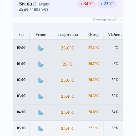
Sreda
↑ 34°C
↓ 25°C
12. avgust
🌅 05:39
🌇 19:53
Prevucite za više →
Sat
Vreme
Temperatura
Osećaj
Vlažnost
Br
26.6°C
00:00
27.3°C
46%
1.3
26°C
01:00
26.7°C
48%
1.5
25.6°C
02:00
26.3°C
50%
1.5
25.4°C
03:00
26.3°C
52%
1.4
25.4°C
04:00
26.6°C
54%
1.0
25.4°C
05:00
27.1°C
55%
0.7