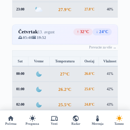
27.9°C
23:00
27.8°C
40%
2.3
Četvrtak
↑ 32°C
↓ 24°C
13. avgust
🌅 05:40
🌇 19:52
Prevucite za više →
Sat
Vreme
Temperatura
Osećaj
Vlažnost
Br
27°C
00:00
26.6°C
41%
2.4
26.2°C
01:00
25.6°C
42%
2.5
25.5°C
02:00
24.8°C
43%
2.5
25°C
03:00
24.3°C
44%
2.5
Početna
Prognoza
Vesti
Radar
Merenja
Tamno