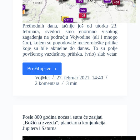
Prethodnih dana, tačnije još od utorka 23.
februara, svedoci smo enormno visokog
zagađenja na području Vojvodine (ali i mnogo
šire), kojem su pogodovale meteorološke prilike
koje su bile aktuelne do danas. To su polje
povišenog vazdušnog pritiska, (vrlo) slab vetar,
…
Pročitaj sve
Sinoć
rekordno
VojMet
27. februar 2021, 14:40
2 komentara
3 min
zagađenje,
opasno
po
zdravlje,
šta
nas
Posle 800 godina noćas i sutra će zasijati
čeka
„Božićna zvezda“, planetarna konjunkcija
u
Jupitera i Saturna
narednih