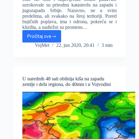
uzrokovale su prirodnu katastrofu na zapadu i
jugozapadu Srbije. Naravno, ne u svim
predelima, ali svakako na široj teritoriji. Pored
bujičnih poplava, ima i odrona, pokreću se i
klizišta, a nadležni su promenu…
Pročitaj sve
Kiša
pravi
VojMet
22. jun 2020, 20:41
3 min
haos
na
zapadu
Srbije,
sve
U narednih 48 sati obilnija kiša na zapadu
više
zemlje i delu regiona, do 40mm i u Vojvodini
poplavljenog
područja.
Evo
šta
treba
očekivati!