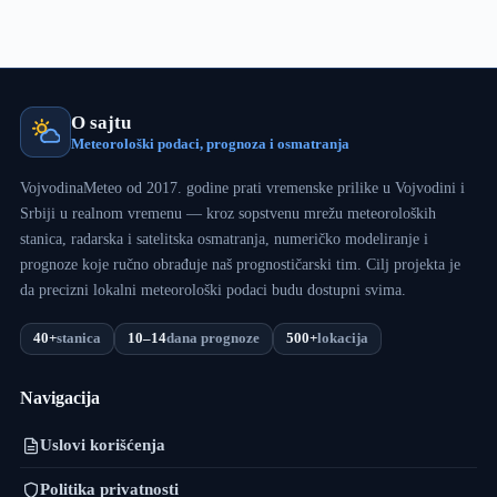
O sajtu
Meteorološki podaci, prognoza i osmatranja
VojvodinaMeteo od 2017. godine prati vremenske prilike u Vojvodini i
Srbiji u realnom vremenu — kroz sopstvenu mrežu meteoroloških
stanica, radarska i satelitska osmatranja, numeričko modeliranje i
prognoze koje ručno obrađuje naš prognostičarski tim. Cilj projekta je
da precizni lokalni meteorološki podaci budu dostupni svima.
40+
stanica
10–14
dana prognoze
500+
lokacija
Navigacija
Uslovi korišćenja
Politika privatnosti