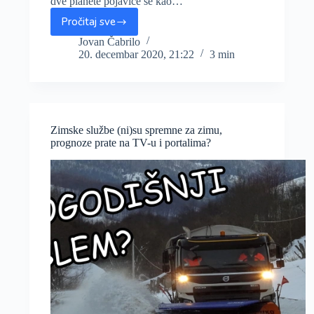
dve planete pojaviće se kao…
Pročitaj sve
Posle
800
Jovan Čabrilo
20. decembar 2020, 21:22
3 min
godina
noćas
i
sutra
će
zasijati
Zimske službe (ni)su spremne za zimu,
„Božićna
prognoze prate na TV-u i portalima?
zvezda“,
planetarna
konjunkcija
Jupitera
i
Saturna