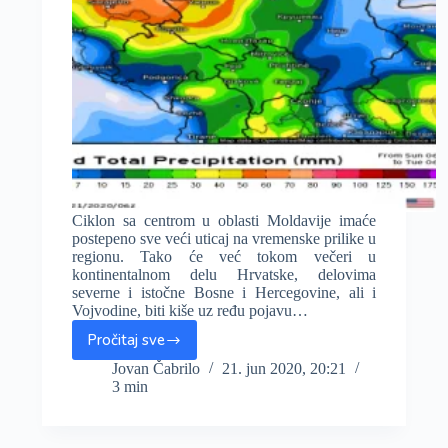
Ciklon sa centrom u oblasti Moldavije imaće
postepeno sve veći uticaj na vremenske prilike u
regionu. Tako će već tokom večeri u
kontinentalnom delu Hrvatske, delovima
severne i istočne Bosne i Hercegovine, ali i
Vojvodine, biti kiše uz ređu pojavu…
Pročitaj sve
U
narednih
Jovan Čabrilo
21. jun 2020, 20:21
3 min
48
sati
obilnija