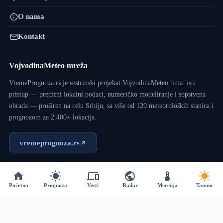
O nama
Kontakt
VojvodinaMeteo mreža
VremePrognoza.rs je sestrinski projekat VojvodinaMeteo tima: isti
pristup — precizni lokalni podaci, numeričko modeliranje i sopstvena
obrada — proširen na celu Srbiju, sa više od 120 meteoroloških stanica i
prognozom za 2.400+ lokacija.
vremeprognoza.rs
Copyright © 2017 - 2026 - VojvodinaMeteo - Dizajn:
VM
Početna
Prognoza
Vesti
Radar
Merenja
Tamno
Team
.