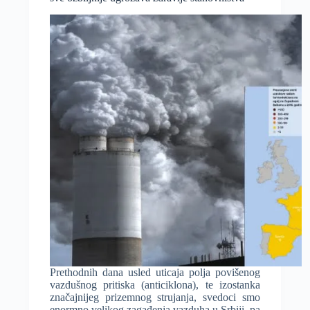
TV-
u
i
portalima?
Prethodnih dana usled uticaja polja povišenog
vazdušnog pritiska (anticiklona), te izostanka
značajnijeg prizemnog strujanja, svedoci smo
enormno velikog zagađenja vazduha u Srbiji, pa