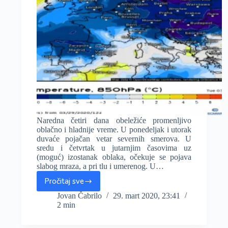
Naredna četiri dana obeležiće promenljivo
oblačno i hladnije vreme. U ponedeljak i utorak
duvaće pojačan vetar severnih smerova. U
sredu i četvrtak u jutarnjim časovima uz
(moguć) izostanak oblaka, očekuje se pojava
slabog mraza, a pri tlu i umerenog. U…
Pročitaj sve
Narednih
dana
Jovan Čabrilo
29. mart 2020, 23:41
2 min
hladnije
uz
moguć