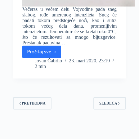
Večeras u većem delu Vojvodine pada sneg
slabog, ređe umerenog intenziteta. Sneg će
padati tokom predstojeće noći, kao i sutra
tokom većeg dela dana, promenljivim
intenzitetom. Temperature će se kretati oko 0°C,
što će rezultovati sa mnogo bljuzgavice.
Prestanak padavina…
Pročitaj sve
Počeo
sneg,
Jovan Čabrilo
23. mart 2020, 23:19
2 min
inteziviranje
padavina
se
tek
očekuje,
koliki
PRETHODNA
pokrivač
SLEDEĆA
treba
očekivati?