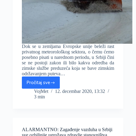
Dok se u zemljama Evropske unije beleži rast
privatnog meteorološkog sektora, o čemu ćemo
posebno pisati u narednom periodu, u Srbiji čini
se ne postoji zakon ili bilo kakva odredba da
zimske službe preduzeća koja se bave zimskim
održavanjem puteva…
Pročitaj sve
Zimske
službe
VojMet
12. decembar 2020, 13:32
3 min
(ni)su
spremne
za
zimu,
prognoze
prate
ALARMANTNO: Zagađenje vazduha u Srbiji
na
sve ozbiljnije ugrožava zdravlje stanovništva