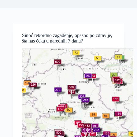
Sinoć rekordno zagađenje, opasno po zdravlje,
šta nas čeka u narednih 7 dana?