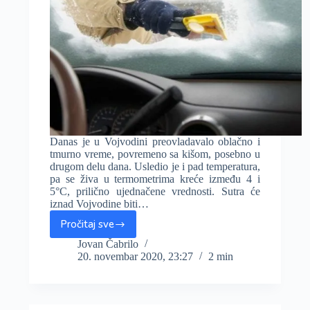
Danas je u Vojvodini preovladavalo oblačno i
tmurno vreme, povremeno sa kišom, posebno u
drugom delu dana. Usledio je i pad temperatura,
pa se živa u termometrima kreće između 4 i
5°C, prilično ujednačene vrednosti. Sutra će
iznad Vojvodine biti…
Pročitaj sve
Uz
zahlađenje
Jovan Čabrilo
20. novembar 2020, 23:27
2 min
stižu
prvi
mrazevi,
u