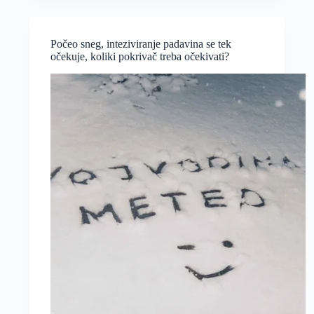
mraz
sredinom
nedelje,
Počeo sneg, inteziviranje padavina se tek
toplije
očekuje, koliki pokrivač treba očekivati?
od
petka