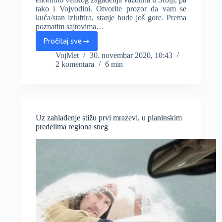
tako i Vojvodini. Otvorite prozor da vam se
kuća/stan izluftira, stanje bude još gore. Prema
poznatim sajtovima…
Pročitaj sve
ALARMANTNO:
Zagađenje
VojMet
30. novembar 2020, 10:43
2 komentara
6 min
vazduha
u
Srbiji
sve
ozbiljnije
ugrožava
Uz zahlađenje stižu prvi mrazevi, u planinskim
zdravlje
predelima regiona sneg
stanovništva