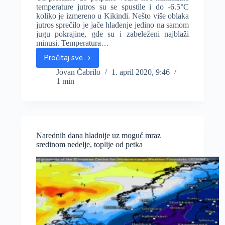
temperature jutros su se spustile i do -6.5°C
koliko je izmereno u Kikindi. Nešto više oblaka
jutros sprečilo je jače hlađenje jedino na samom
jugu pokrajine, gde su i zabeleženi najblaži
minusi. Temperatura…
Pročitaj sve
Mraz
„obrao“
Jovan Čabrilo
1. april 2020, 9:46
1 min
voće,
jutros
i
do
-6°C
u
Narednih dana hladnije uz moguć mraz
Vojvodini
sredinom nedelje, toplije od petka