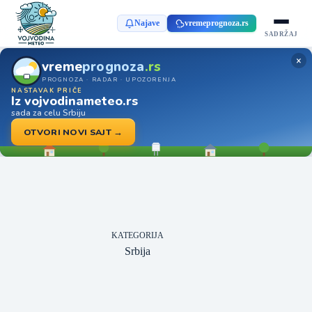
Najave
vremeprognoza.rs
SADRŽAJ
×
vreme
prognoza
.rs
PROGNOZA · RADAR · UPOZORENJA
NASTAVAK PRIČE
Iz vojvodinameteo.rs
sada za celu Srbiju
OTVORI NOVI SAJT →
KATEGORIJA
Srbija