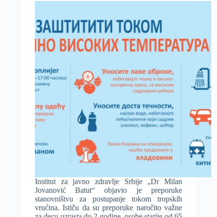
Institut za javno zdravlje Srbije „Dr Milan
Jovanović Batut“ objavio je preporuke
stanovništvu za postupanje tokom tropskih
vrućina. Ističu da su preporuke naročito važne
zа dеcu uzrаstа dо 2 gоdinе, оsоbе stаriје оd 65