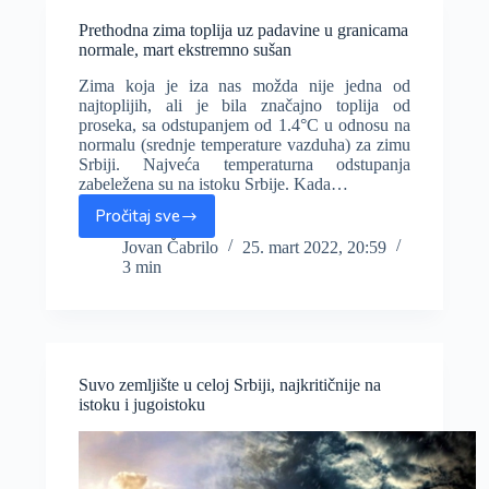
pad
temperatura,
Prethodna zima toplija uz padavine u granicama
prijatne
normale, mart ekstremno sušan
letnje
Zima koja je iza nas možda nije jedna od
temperature
najtoplijih, ali je bila značajno toplija od
do
proseka, sa odstupanjem od 1.4°C u odnosu na
srede
normalu (srednje temperature vazduha) za zimu
Srbiji. Najveća temperaturna odstupanja
zabeležena su na istoku Srbije. Kada…
Pročitaj sve
Prethodna
zima
Jovan Čabrilo
25. mart 2022, 20:59
3 min
toplija
uz
padavine
u
granicama
normale,
Suvo zemljište u celoj Srbiji, najkritičnije na
mart
istoku i jugoistoku
ekstremno
sušan