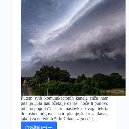
do
37-
38°C?
Putem svih komunikacionih kanala stižu nam
pitanja „Šta nas očekuje danas, hoće li ponovo
biti nepogoda“, a u nastavku ovog teksta
donosimo odgovor na to pitanje, kako za danas,
tako i za narednih 5 do 7 dana – za celu…
Pročitaj sve