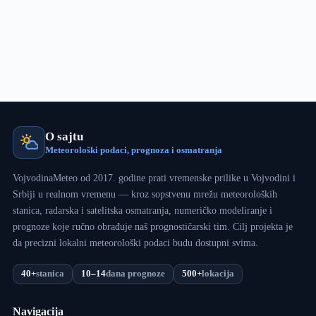
mraz
O sajtu
Meteorološki podaci, prognoza i osmatranja
VojvodinaMeteo od 2017. godine prati vremenske prilike u Vojvodini i
Srbiji u realnom vremenu — kroz sopstvenu mrežu meteoroloških
stanica, radarska i satelitska osmatranja, numeričko modeliranje i
prognoze koje ručno obrađuje naš prognostičarski tim. Cilj projekta je
da precizni lokalni meteorološki podaci budu dostupni svima.
40+
stanica
10–14
dana prognoze
500+
lokacija
Navigacija