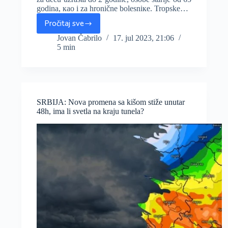
gоdinа, као i zа hrоničnе bоlеsniке. Tropske…
Pročitaj sve
Batut
izdao
Jovan Čabrilo
17. jul 2023, 21:06
5 min
preporuke
za
ponašanje
tokom
vrućina,
tropske
SRBIJA: Nova promena sa kišom stiže unutar
vrućine
48h, ima li svetla na kraju tunela?
do
četvrtka
(i
posle)