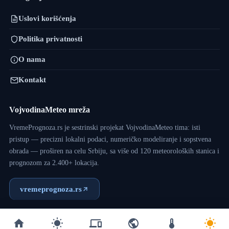
Uslovi korišćenja
Politika privatnosti
O nama
Kontakt
VojvodinaMeteo mreža
VremePrognoza.rs je sestrinski projekat VojvodinaMeteo tima: isti
pristup — precizni lokalni podaci, numeričko modeliranje i sopstvena
obrada — proširen na celu Srbiju, sa više od 120 meteoroloških stanica i
prognozom za 2.400+ lokacija.
vremeprognoza.rs