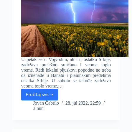
U petak se u Vojvodini, ali i u ostatku Srbije,
zadržava pretežno sunčano i veoma toplo
vreme. Ređi lokalni pljuskovi popodne ne treba
da iznenade u Banatu i planinskim predelima
ostatka Srbije. U subotu se takođe zadržava
veoma toplo vreme,…
Pročitaj sve
U
subotu
Jovan Čabrilo
28. jul 2022, 22:59
3 min
pljuskovi
sa
grmljavinom
i