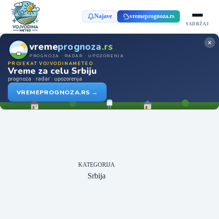
Najave
vremeprognoza.rs
SADRŽAJ
×
vreme
prognoza
.rs
PROGNOZA · RADAR · UPOZORENJA
PROJEKAT VOJVODINAMETEO
Vreme za celu Srbiju
prognoza · radar · upozorenja
VREMEPROGNOZA.RS →
KATEGORIJA
Srbija