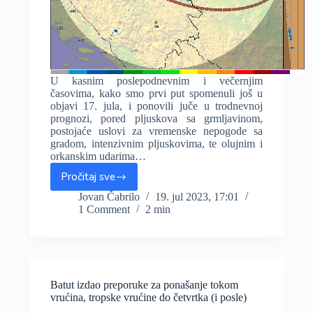
U kasnim poslepodnevnim i večernjim
časovima, kako smo prvi put spomenuli još u
objavi 17. jula, i ponovili juče u trodnevnoj
prognozi, pored pljuskova sa grmljavinom,
postojaće uslovi za vremenske nepogode sa
gradom, intenzivnim pljuskovima, te olujnim i
orkanskim udarima…
Pročitaj sve
Nowcasting:
Večeras
Jovan Čabrilo
19. jul 2023, 17:01
1 Comment
2 min
moguće
vremenske
nepogode,
olujni
vetar!
Batut izdao preporuke za ponašanje tokom
vrućina, tropske vrućine do četvrtka (i posle)