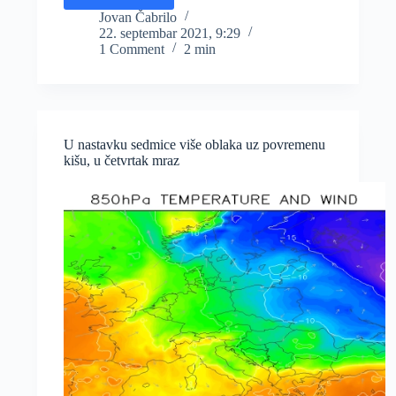
zemljište
Jovan Čabrilo
22. septembar 2021, 9:29
u
1 Comment
2 min
celoj
Srbiji,
najkritičnije
na
istoku
i
U nastavku sedmice više oblaka uz povremenu
jugoistoku
kišu, u četvrtak mraz