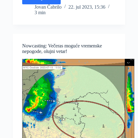
Hoće
li
Jovan Čabrilo
22. jul 2023, 15:36
3 min
biti
još
jakih
oluja,
i
kada
Nowcasting: Večeras moguće vremenske
ćemo
nepogode, olujni vetar!
moći
da
odahnemo?