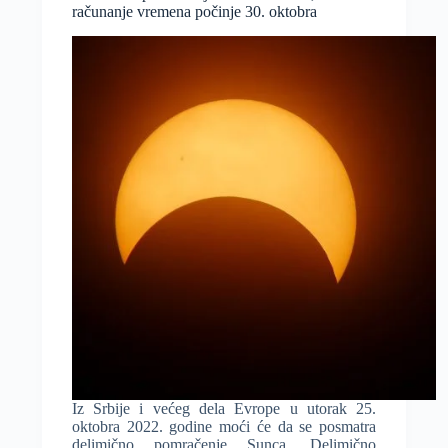
ima
računanje vremena počinje 30. oktobra
li
svetla
na
kraju
tunela?
Iz Srbije i većeg dela Evrope u utorak 25.
oktobra 2022. godine moći će da se posmatra
delimično pomračenje Sunca. Delimično