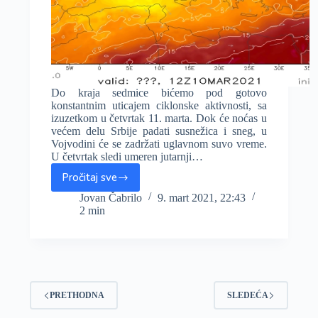
Do kraja sedmice bićemo pod gotovo
konstantnim uticajem ciklonske aktivnosti, sa
izuzetkom u četvrtak 11. marta. Dok će noćas u
većem delu Srbije padati susnežica i sneg, u
Vojvodini će se zadržati uglavnom suvo vreme.
U četvrtak sledi umeren jutarnji…
Pročitaj sve
U
nastavku
Jovan Čabrilo
9. mart 2021, 22:43
2 min
sedmice
više
oblaka
uz
povremenu
kišu,
PRETHODNA
u
SLEDEĆA
četvrtak