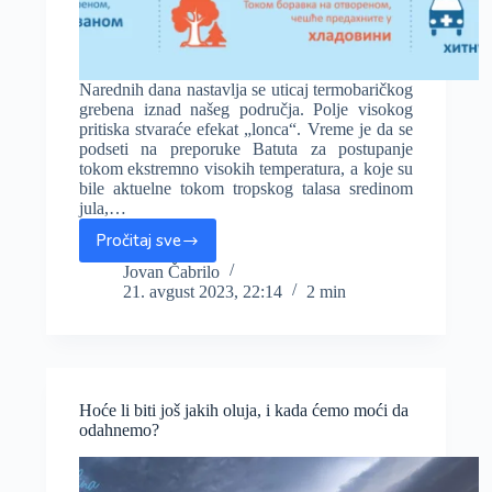
Narednih dana nastavlja se uticaj termobaričkog
grebena iznad našeg područja. Polje visokog
pritiska stvaraće efekat „lonca“. Vreme je da se
podseti na preporuke Batuta za postupanje
tokom ekstremno visokih temperatura, a koje su
bile aktuelne tokom tropskog talasa sredinom
jula,…
Pročitaj sve
Narandžasti
meteo
Jovan Čabrilo
21. avgust 2023, 22:14
2 min
alarm
zbog
vrućine,
cele
sedmice
oko
Hoće li biti još jakih oluja, i kada ćemo moći da
35°C,
odahnemo?
za
vikend
i