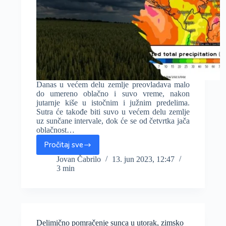
Danas u većem delu zemlje preovladava malo
do umereno oblačno i suvo vreme, nakon
jutarnje kiše u istočnim i južnim predelima.
Sutra će takođe biti suvo u većem delu zemlje
uz sunčane intervale, dok će se od četvrtka jača
oblačnost…
Pročitaj sve
SRBIJA:
Nova
Jovan Čabrilo
13. jun 2023, 12:47
3 min
promena
sa
kišom
stiže
unutar
48h,
Delimično pomračenje sunca u utorak, zimsko