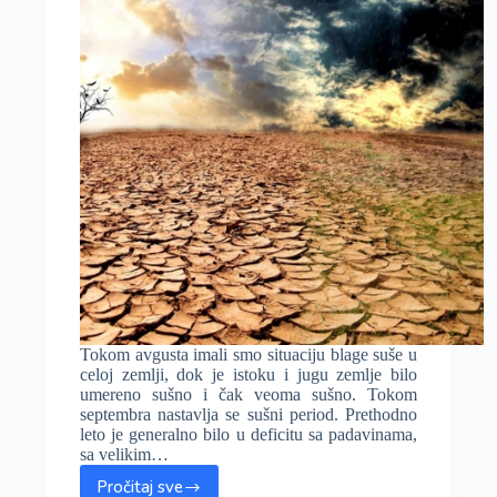
Tokom avgusta imali smo situaciju blage suše u
celoj zemlji, dok je istoku i jugu zemlje bilo
umereno sušno i čak veoma sušno. Tokom
septembra nastavlja se sušni period. Prethodno
leto je generalno bilo u deficitu sa padavinama,
sa velikim…
Pročitaj sve
Suvo