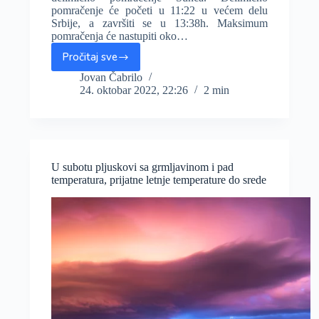
pomračenje će početi u 11:22 u većem delu
Srbije, a završiti se u 13:38h. Maksimum
pomračenja će nastupiti oko…
Pročitaj sve
Delimično
pomračenje
Jovan Čabrilo
24. oktobar 2022, 22:26
2 min
sunca
u
utorak,
zimsko
računanje
vremena
U subotu pljuskovi sa grmljavinom i pad
počinje
temperatura, prijatne letnje temperature do srede
30.
oktobra