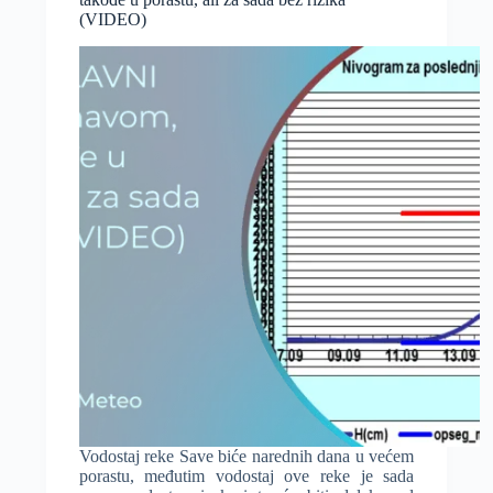
će
(VIDEO)
temperature
biti
iznad
20°C,
ali
i
kada
se
očekuju
nove
padavine?!
Vodostaj reke Save biće narednih dana u većem
porastu, međutim vodostaj ove reke je sada