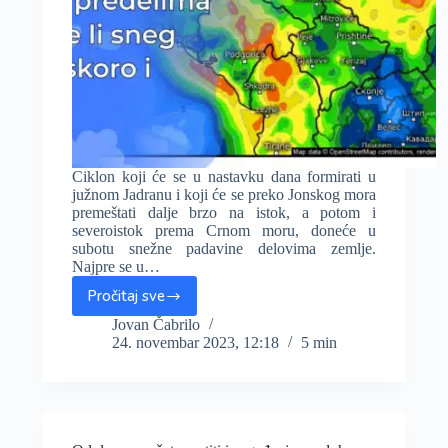
Ciklon koji će se u nastavku dana formirati u
južnom Jadranu i koji će se preko Jonskog mora
premeštati dalje brzo na istok, a potom i
severoistok prema Crnom moru, doneće u
subotu snežne padavine delovima zemlje.
Najpre se u…
Pročitaj sve
Ciklon
donosi
Jovan Čabrilo
24. novembar 2023, 12:18
5 min
ozbiljne
snežne
padavine
brdsko-
planinskim
predelima