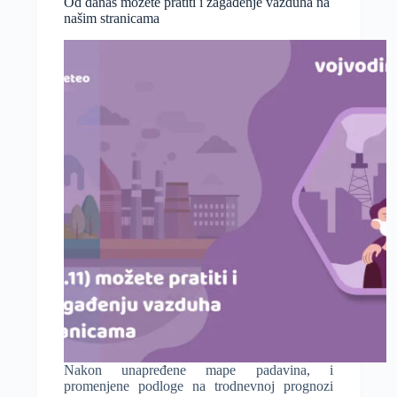
Od danas možete pratiti i zagađenje vazduha na
Srbije,
našim stranicama
može
li
sneg
uskoro
očekivati
i
Vojvodina?
Nakon unapređene mape padavina, i
promenjene podloge na trodnevnoj prognozi