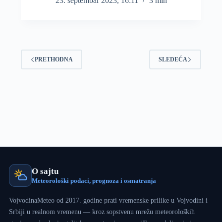
23. septembar 2023, 16:11
3 min
Đenovskog
zaliva
donosi
ponegde
obilniju
kišu,
PRETHODNA
grmljavinu,
SLEDEĆA
i
osetniji
pad
temperatura
O sajtu
Meteorološki podaci, prognoza i osmatranja
VojvodinaMeteo od 2017. godine prati vremenske prilike u Vojvodini i
Srbiji u realnom vremenu — kroz sopstvenu mrežu meteoroloških