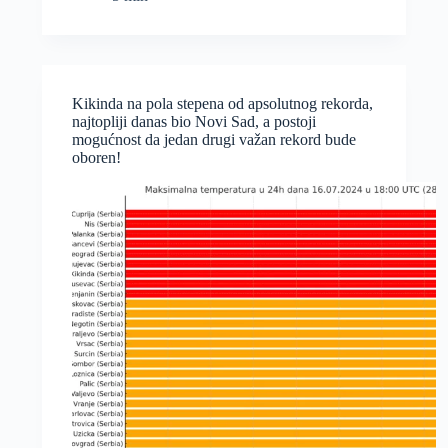
Android
aplikacije
dostupna
je
na
Kikinda na pola stepena od apsolutnog rekorda,
PlayStore!
najtopliji danas bio Novi Sad, a postoji
mogućnost da jedan drugi važan rekord bude
oboren!