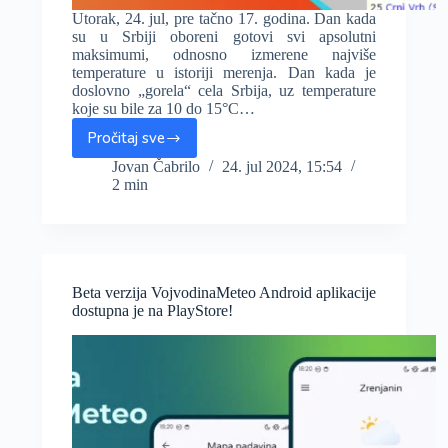
Utorak, 24. jul, pre tačno 17. godina. Dan kada
su u Srbiji oboreni gotovi svi apsolutni
maksimumi, odnosno izmerene najviše
temperature u istoriji merenja. Dan kada je
doslovno „gorela“ cela Srbija, uz temperature
koje su bile za 10 do 15°C…
Pročitaj sve
Da
li
Jovan Čabrilo
24. jul 2024, 15:54
2 min
se
sećate?
Na
današnji
dan
pre
Beta verzija VojvodinaMeteo Android aplikacije
17.
dostupna je na PlayStore!
godina
oboreni
su
mnogi
temperaturni
rekordi
u