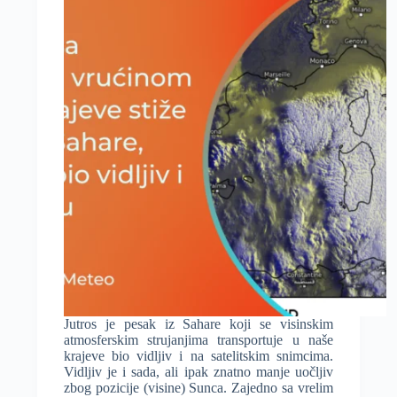
Sad,
a
postoji
mogućnost
da
jedan
drugi
važan
rekord
bude
oboren!
Jutros je pesak iz Sahare koji se visinskim
atmosferskim strujanjima transportuje u naše
krajeve bio vidljiv i na satelitskim snimcima.
Vidljiv je i sada, ali ipak znatno manje uočljiv
zbog pozicije (visine) Sunca. Zajedno sa vrelim