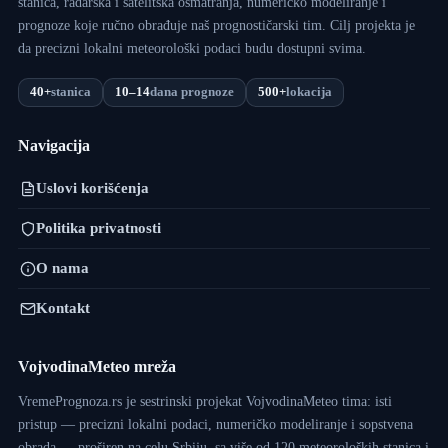
stanica, radarska i satelitska osmatranja, numeričko modeliranje i
prognoze koje ručno obrađuje naš prognostičarski tim. Cilj projekta je
da precizni lokalni meteorološki podaci budu dostupni svima.
40+
stanica
10–14
dana prognoze
500+
lokacija
Navigacija
Uslovi korišćenja
Politika privatnosti
O nama
Kontakt
VojvodinaMeteo mreža
VremePrognoza.rs je sestrinski projekat VojvodinaMeteo tima: isti
pristup — precizni lokalni podaci, numeričko modeliranje i sopstvena
obrada — proširen na celu Srbiju, sa više od 120 meteoroloških stanica i