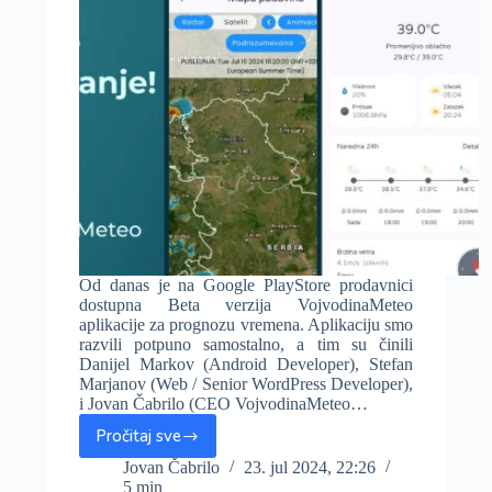
Srbiji,
temperatura
išla
do
44.9°C
Od danas je na Google PlayStore prodavnici
dostupna Beta verzija VojvodinaMeteo
aplikacije za prognozu vremena. Aplikaciju smo
razvili potpuno samostalno, a tim su činili
Danijel Markov (Android Developer), Stefan
Marjanov (Web / Senior WordPress Developer),
i Jovan Čabrilo (CEO VojvodinaMeteo…
Pročitaj sve
Beta
verzija
Jovan Čabrilo
23. jul 2024, 22:26
5 min
VojvodinaMeteo