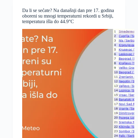
merenja
u
Da li se sećate? Na današnji dan pre 17. godina
Srbiji.
oboreni su mnogi temperaturni rekordi u Srbiji,
Vojvodina
temperatura išla do 44.9°C
ubedljivo
prednjači
sa
anomalijama!