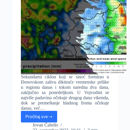
Sekundarni ciklon koji se sinoć formirao u
Đenovskom zalivu diktiraće vremenske prilike
u regionu danas i tokom naredna dva dana,
zaključno sa ponedeljkom. U Vojvodini se
najviše padavina očekuje drugog dana vikenda,
dok se premeštanje hladnog fronta očekuje
danas, već…
Pročitaj sve
Ciklon
iz
Jovan Čabrilo