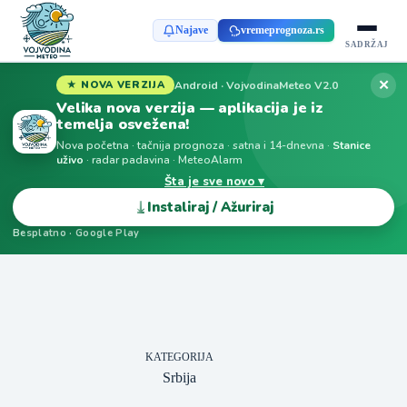
Najave
vremeprognoza.rs
SADRŽAJ
✕
Android · VojvodinaMeteo V2.0
★ NOVA VERZIJA
Velika nova verzija — aplikacija je iz
temelja osvežena!
Nova početna · tačnija prognoza · satna i 14-dnevna ·
Stanice
uživo
· radar padavina · MeteoAlarm
Šta je sve novo ▾
⤓
Instaliraj / Ažuriraj
Besplatno · Google Play
KATEGORIJA
Srbija