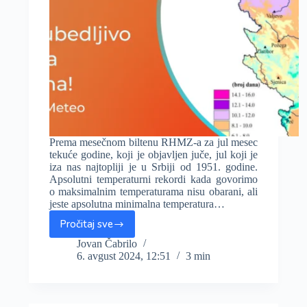
Prema mesečnom biltenu RHMZ-a za jul mesec
tekuće godine, koji je objavljen juče, jul koji je
iza nas najtopliji je u Srbiji od 1951. godine.
Apsolutni temperaturni rekordi kada govorimo
o maksimalnim temperaturama nisu obarani, ali
jeste apsolutna minimalna temperatura…
Pročitaj sve
Jul
2024.
Jovan Čabrilo
6. avgust 2024, 12:51
3 min
bio
najtopliji
u
istoriji