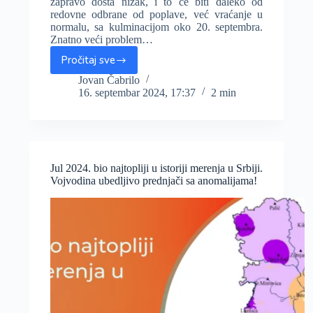
zapravo dosta nizak, i to će biti daleko od
redovne odbrane od poplave, već vraćanje u
normalu, sa kulminacijom oko 20. septembra.
Znatno veći problem…
Pročitaj sve
Stiže
POPLAVNI
Jovan Čabrilo
16. septembar 2024, 17:37
2 min
TALAS
Dunavom,
Sava
takođe
u
porastu,
Jul 2024. bio najtopliji u istoriji merenja u Srbiji.
ali
Vojvodina ubedljivo prednjači sa anomalijama!
za
sada
bez
rizika
(VIDEO)