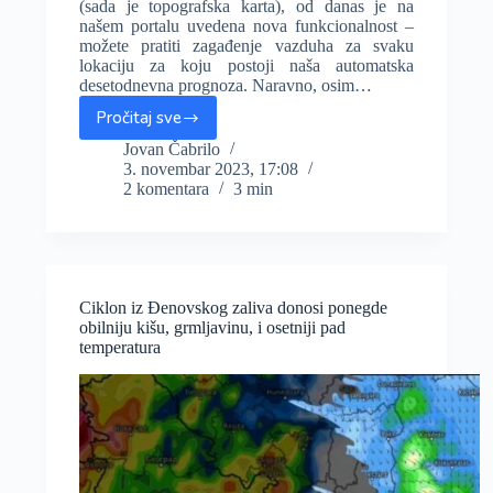
(sada je topografska karta), od danas je na
našem portalu uvedena nova funkcionalnost –
možete pratiti zagađenje vazduha za svaku
lokaciju za koju postoji naša automatska
desetodnevna prognoza. Naravno, osim…
Pročitaj sve
Od
danas
Jovan Čabrilo
3. novembar 2023, 17:08
možete
2 komentara
3 min
pratiti
i
zagađenje
vazduha
na
našim
Ciklon iz Đenovskog zaliva donosi ponegde
stranicama
obilniju kišu, grmljavinu, i osetniji pad
temperatura