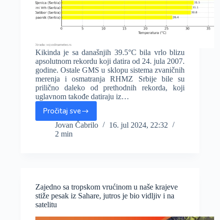
Kikinda je sa današnjih 39.5°C bila vrlo blizu
apsolutnom rekordu koji datira od 24. jula 2007.
godine. Ostale GMS u sklopu sistema zvaničnih
merenja i osmatranja RHMZ Srbije bile su
prilično daleko od prethodnih rekorda, koji
uglavnom takođe datiraju iz…
Pročitaj sve
Kikinda
na
Jovan Čabrilo
16. jul 2024, 22:32
2 min
pola
stepena
od
apsolutnog
rekorda,
najtopliji
Zajedno sa tropskom vrućinom u naše krajeve
danas
stiže pesak iz Sahare, jutros je bio vidljiv i na
bio
satelitu
Novi