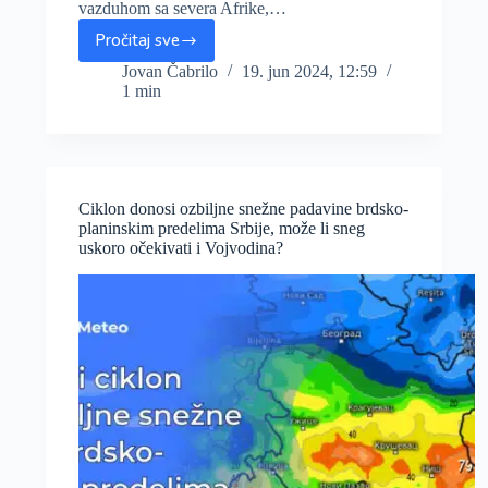
vazduhom sa severa Afrike,…
Pročitaj sve
Zajedno
sa
Jovan Čabrilo
19. jun 2024, 12:59
1 min
tropskom
vrućinom
u
naše
krajeve
stiže
Ciklon donosi ozbiljne snežne padavine brdsko-
pesak
planinskim predelima Srbije, može li sneg
iz
uskoro očekivati i Vojvodina?
Sahare,
jutros
je
bio
vidljiv
i
na
satelitu