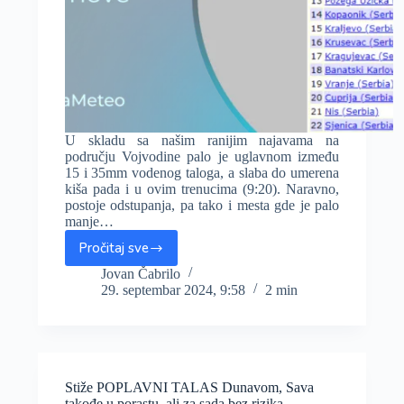
U skladu sa našim ranijim najavama na
području Vojvodine palo je uglavnom između
15 i 35mm vodenog taloga, a slaba do umerena
kiša pada i u ovim trenucima (9:20). Naravno,
postoje odstupanja, pa tako i mesta gde je palo
manje…
Pročitaj sve
Palo
uglavnom
Jovan Čabrilo
29. septembar 2024, 9:58
2 min
između
15
i
35mm
kiše,
otkrivamo
Stiže POPLAVNI TALAS Dunavom, Sava
kada
takođe u porastu, ali za sada bez rizika