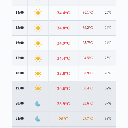
34.4°C
14:00
36.1°C
25%
1.1
34.8°C
15:00
36.2°C
24%
0.9
34.9°C
16:00
35.7°C
24%
0.7
34.4°C
17:00
34.5°C
25%
0.6
32.8°C
18:00
32.9°C
28%
1.0
30.6°C
19:00
30.4°C
32%
1.8
28.9°C
20:00
28.6°C
37%
2.1
28°C
21:00
27.7°C
38%
1.7