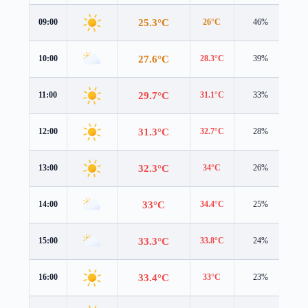
25.3°C
09:00
26°C
46%
0.4
27.6°C
10:00
28.3°C
39%
0.6
29.7°C
11:00
31.1°C
33%
0.7
31.3°C
12:00
32.7°C
28%
1.1
32.3°C
13:00
34°C
26%
0.9
33°C
14:00
34.4°C
25%
1.1
33.3°C
15:00
33.8°C
24%
1.6
33.4°C
16:00
33°C
23%
1.9