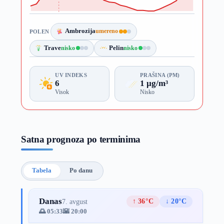
Ambrozija
umereno
POLEN
Trave
nisko
Pelin
nisko
UV INDEKS
PRAŠINA (PM)
6
1 µg/m³
Visok
Nisko
Satna prognoza po terminima
Tabela
Po danu
Danas
↑ 36°C
↓ 20°C
7. avgust
🌅 05:33
🌇 20:00