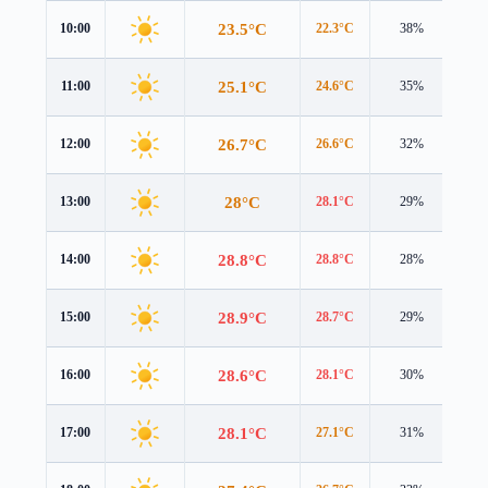
23.5°C
10:00
22.3°C
38%
2.1
25.1°C
11:00
24.6°C
35%
2.3
26.7°C
12:00
26.6°C
32%
2.5
28°C
13:00
28.1°C
29%
2.6
28.8°C
14:00
28.8°C
28%
2.6
28.9°C
15:00
28.7°C
29%
2.4
28.6°C
16:00
28.1°C
30%
2.0
28.1°C
17:00
27.1°C
31%
1.6