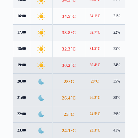
34.5°C
16:00
34.1°C
21%
1.8
33.8°C
17:00
32.7°C
22%
1.8
32.3°C
18:00
31.5°C
25%
1.6
30.2°C
19:00
30.4°C
34%
1.2
28°C
20:00
28°C
35%
0.8
26.4°C
21:00
26.2°C
38%
0.8
25°C
22:00
24.5°C
39%
1.1
24.1°C
23:00
23.3°C
41%
1.3