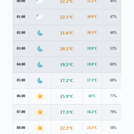
22.2°C
00:00
21.2°C
49%
2.3
22.1°C
01:00
20.9°C
47%
2.4
21.6°C
02:00
20.5°C
48%
2.3
20.5°C
03:00
19.8°C
53%
1.6
19.5°C
04:00
19.8°C
60%
0.4
17.2°C
05:00
17.1°C
68%
1.0
15.9°C
06:00
16°C
77%
0.9
17.3°C
07:00
18.1°C
79%
0.5
22.2°C
08:00
23.3°C
58%
0.1