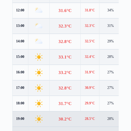
31.6°C
12:00
31.8°C
34%
4.1
32.3°C
13:00
32.3°C
31%
4.3
32.8°C
14:00
32.5°C
29%
4.5
33.1°C
15:00
32.4°C
28%
4.5
33.2°C
16:00
31.9°C
27%
4.4
32.8°C
17:00
30.9°C
27%
4.2
31.7°C
18:00
29.9°C
27%
3.8
30.2°C
19:00
28.5°C
28%
3.3