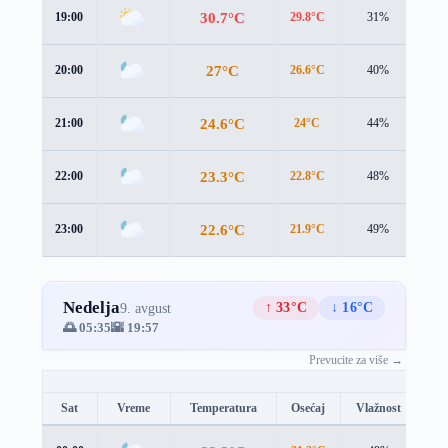
30.7°C
19:00
29.8°C
31%
2.7
27°C
20:00
26.6°C
40%
2.2
24.6°C
21:00
24°C
44%
1.9
23.3°C
22:00
22.8°C
48%
1.8
22.6°C
23:00
21.9°C
49%
2.1
Nedelja
↑ 33°C
↓ 16°C
9. avgust
🌅 05:35
🌇 19:57
Prevucite za više →
Sat
Vreme
Temperatura
Osećaj
Vlažnost
Br