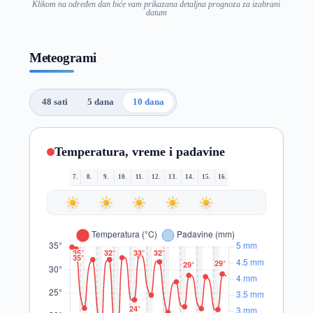
Klikom na određen dan biće vam prikazana detaljna prognoza za izabrani
datum
Meteogrami
48 sati
5 dana
10 dana
Temperatura, vreme i padavine
7.
8.
9.
10.
11.
12.
13.
14.
15.
16.