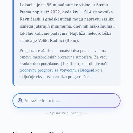
Lokacija je na 96 m nadmorske visine, u Sremu.
Prema popisu iz 2022, ovde živi 1.614 stanovnika.
Ravničarski i gradski uticaji mogu napraviti razliku
između jutarnjih minimuma, dnevnih maksimuma i
lokalne količine padavina. Najbliža meteorološka
stanica je Veliki Radinci (8 km).
Prognoza se ažurira automatski dva puta dnevno na
osnovu meteoroloških proračuna atmosfere. Za veću
kratkoročnu pouzdanost (1–3 dana), konsultujte našu
trodnevnu prognozu za Vojvodinu i Beograd
koja
uključuje ekspertsku analizu prognostičara.
Pretražite
lokaciju
vremenske
— Spisak svih lokacija —
prognoze