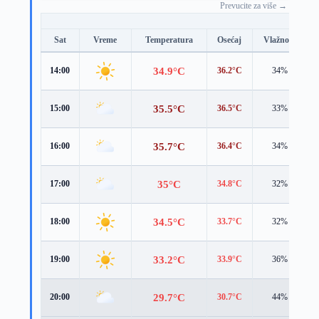
Prevucite za više →
Sat
Vreme
Temperatura
Osećaj
Vlažnost
34.9°C
14:00
36.2°C
34%
35.5°C
15:00
36.5°C
33%
35.7°C
16:00
36.4°C
34%
35°C
17:00
34.8°C
32%
34.5°C
18:00
33.7°C
32%
33.2°C
19:00
33.9°C
36%
29.7°C
20:00
30.7°C
44%