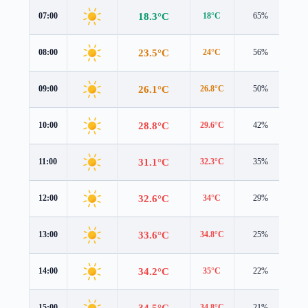
18.3°C
07:00
18°C
65%
1.5
23.5°C
08:00
24°C
56%
1.6
26.1°C
09:00
26.8°C
50%
1.7
28.8°C
10:00
29.6°C
42%
2.0
31.1°C
11:00
32.3°C
35%
2.1
32.6°C
12:00
34°C
29%
2.1
33.6°C
13:00
34.8°C
25%
2.0
34.2°C
14:00
35°C
22%
1.9
34.5°C
15:00
34.8°C
21%
1.8