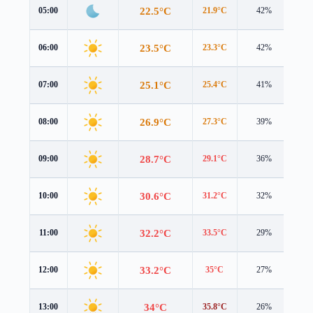
22.5°C
05:00
21.9°C
42%
0.5
23.5°C
06:00
23.3°C
42%
0.3
25.1°C
07:00
25.4°C
41%
0.1
26.9°C
08:00
27.3°C
39%
0.3
28.7°C
09:00
29.1°C
36%
0.5
30.6°C
10:00
31.2°C
32%
0.8
32.2°C
11:00
33.5°C
29%
1.0
33.2°C
12:00
35°C
27%
1.1
34°C
13:00
35.8°C
26%
1.1