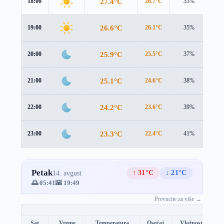
27.4°C
18:00
26.7°C
33%
1.1
26.6°C
19:00
26.1°C
35%
0.9
25.9°C
20:00
25.5°C
37%
0.8
25.1°C
21:00
24.6°C
38%
0.9
24.2°C
22:00
23.6°C
39%
1.1
23.3°C
23:00
22.4°C
41%
1.3
Petak
↑ 31°C
↓ 21°C
14. avgust
🌅 05:41
🌇 19:49
Prevucite za više →
Sat
Vreme
Temperatura
Osećaj
Vlažnost
B