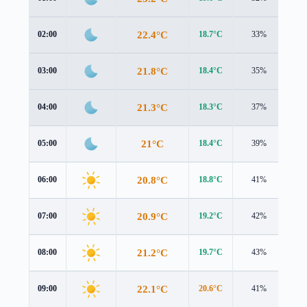
22.4°C
02:00
18.7°C
33%
4.9
21.8°C
03:00
18.4°C
35%
4.5
21.3°C
04:00
18.3°C
37%
3.8
21°C
05:00
18.4°C
39%
3.1
20.8°C
06:00
18.8°C
41%
2.4
20.9°C
07:00
19.2°C
42%
2.0
21.2°C
08:00
19.7°C
43%
1.9
22.1°C
09:00
20.6°C
41%
2.0