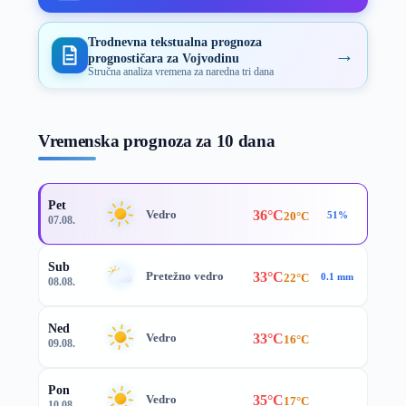
Trodnevna tekstualna prognoza
→
prognostičara za Vojvodinu
Stručna analiza vremena za naredna tri dana
Vremenska prognoza za 10 dana
Pet
36°C
Vedro
20°C
51%
07.08.
Sub
33°C
Pretežno vedro
22°C
0.1 mm
08.08.
Ned
33°C
Vedro
16°C
09.08.
Pon
35°C
Vedro
17°C
10.08.