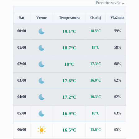
Prevucite za više →
Sat
Vreme
Temperatura
Osećaj
Vlažnost
Br
19.1°C
00:00
18.5°C
59%
1.6
18.7°C
01:00
18°C
58%
1.4
18°C
02:00
17.3°C
60%
1.4
17.6°C
03:00
16.9°C
62%
1.4
17.2°C
04:00
16.3°C
62%
1.7
16.9°C
05:00
16°C
63%
1.7
16.5°C
06:00
15.6°C
65%
1.6