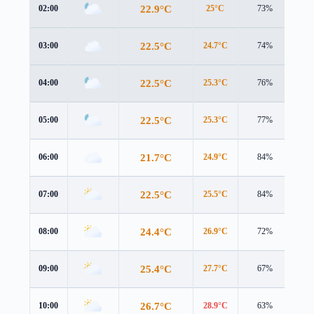
22.9°C
02:00
25°C
73%
1.3
22.5°C
03:00
24.7°C
74%
1.1
22.5°C
04:00
25.3°C
76%
0.3
22.5°C
05:00
25.3°C
77%
0.4
21.7°C
06:00
24.9°C
84%
0.2
22.5°C
07:00
25.5°C
84%
1.3
24.4°C
08:00
26.9°C
72%
1.7
25.4°C
09:00
27.7°C
67%
1.9
26.7°C
10:00
28.9°C
63%
2.3