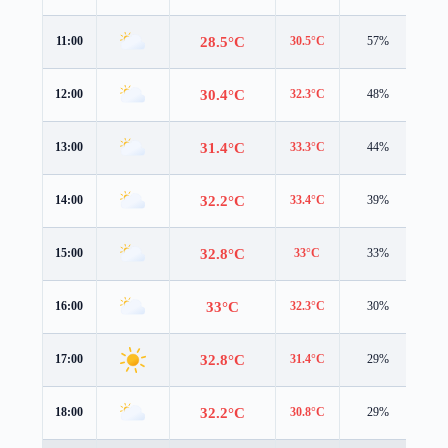
28.5°C
11:00
30.5°C
57%
3.2
30.4°C
12:00
32.3°C
48%
4.3
31.4°C
13:00
33.3°C
44%
4.3
32.2°C
14:00
33.4°C
39%
4.3
32.8°C
15:00
33°C
33%
4.3
33°C
16:00
32.3°C
30%
4.2
32.8°C
17:00
31.4°C
29%
4.1
32.2°C
18:00
30.8°C
29%
3.7