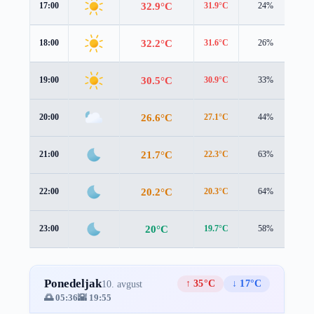
32.9°C
17:00
31.9°C
24%
1.7
32.2°C
18:00
31.6°C
26%
1.3
30.5°C
19:00
30.9°C
33%
0.7
26.6°C
20:00
27.1°C
44%
1.2
21.7°C
21:00
22.3°C
63%
1.7
20.2°C
22:00
20.3°C
64%
1.7
20°C
23:00
19.7°C
58%
1.6
Ponedeljak
↑ 35°C
↓ 17°C
10. avgust
🌅 05:36
🌇 19:55