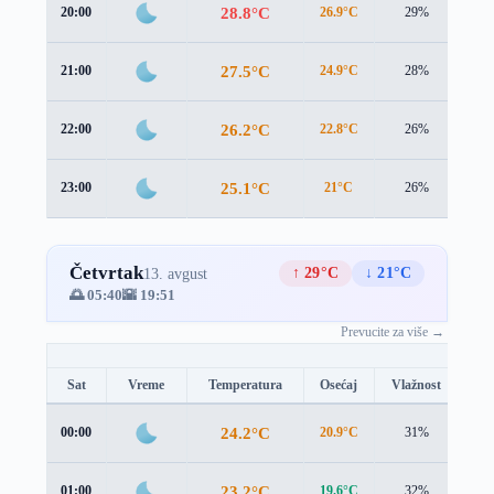
28.8°C
20:00
26.9°C
29%
3.1
27.5°C
21:00
24.9°C
28%
3.6
26.2°C
22:00
22.8°C
26%
4.4
25.1°C
23:00
21°C
26%
5.0
Četvrtak
↑ 29°C
↓ 21°C
13. avgust
🌅 05:40
🌇 19:51
Prevucite za više →
Sat
Vreme
Temperatura
Osećaj
Vlažnost
Br
24.2°C
00:00
20.9°C
31%
4.6
23.2°C
01:00
19.6°C
32%
4.9