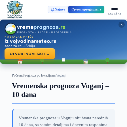
Najave
vremeprognoza.rs
SADRŽAJ
×
vreme
prognoza
.rs
PROGNOZA · RADAR · UPOZORENJA
NASTAVAK PRIČE
Iz vojvodinameteo.rs
sada za celu Srbiju
OTVORI NOVI SAJT →
Početna
/
Prognoza po lokacijama
/
Voganj
Vremenska prognoza Voganj –
10 dana
Vremenska prognoza u Vognju obuhvata narednih
10 dana, sa satnim detaljima i dnevnim rasponima.