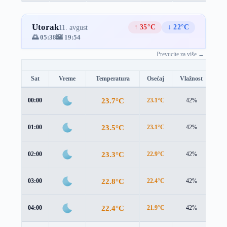
Utorak
↑ 35°C
↓ 22°C
11. avgust
🌅 05:38
🌇 19:54
Prevucite za više →
Sat
Vreme
Temperatura
Osećaj
Vlažnost
Br
23.7°C
00:00
23.1°C
42%
1.1
23.5°C
01:00
23.1°C
42%
0.7
23.3°C
02:00
22.9°C
42%
0.5
22.8°C
03:00
22.4°C
42%
0.4
22.4°C
04:00
21.9°C
42%
0.4