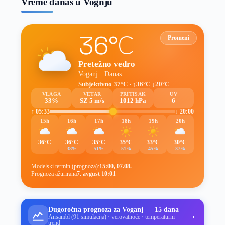
Vreme danas u Vognju
36°C
Promeni
Pretežno vedro
Voganj · Danas
Subjektivno 37°C · ↑36°C ↓20°C
VLAGA
VETAR
PRITISAK
UV
33%
SZ 5 m/s
1012 hPa
6
↑ 05:33
↓ 20:00
15h
16h
17h
18h
19h
20h
36°C
36°C
35°C
35°C
33°C
30°C
38%
51%
51%
45%
37%
Modelski termin (prognoza):
15:00, 07.08.
Prognoza ažurirana
7. avgust 10:01
Dugoročna prognoza za Voganj — 15 dana
→
Ansambl (91 simulacija) · verovatnoće · temperaturni
trend