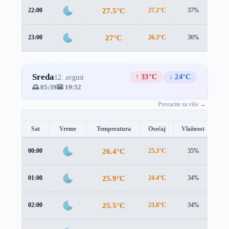
27.5°C
22:00
27.2°C
37%
1.3
27°C
23:00
26.3°C
36%
1.6
Sreda
↑ 33°C
↓ 24°C
12. avgust
🌅 05:39
🌇 19:52
Prevucite za više →
Sat
Vreme
Temperatura
Osećaj
Vlažnost
Br
26.4°C
00:00
25.3°C
35%
1.9
25.9°C
01:00
24.4°C
34%
2.2
25.5°C
02:00
23.8°C
34%
2.4