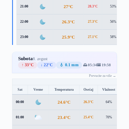
27°C
21:00
28.3°C
53%
26.3°C
22:00
27.3°C
56%
25.9°C
23:00
27.1°C
58%
Subota
8. avgust
↑ 33°C
↓ 22°C
💧 0.1 mm
🌅 05:34
🌇 19:58
Prevucite za više →
Sat
Vreme
Temperatura
Osećaj
Vlažnost
Br
24.6°C
00:00
26.3°C
64%
1.8
23.4°C
01:00
25.4°C
70%
1.5