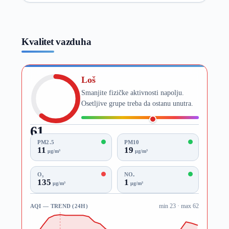
Kvalitet vazduha
Loš
Smanjite fizičke aktivnosti napolju.
Osetljive grupe treba da ostanu unutra.
61
AQI
PM2.5
PM10
11
19
µg/m³
µg/m³
O₃
NO₂
135
1
µg/m³
µg/m³
AQI — TREND (24H)
min 23 · max 62