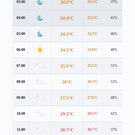
24.9°C
03:00
23.3°C
37%
2.6
24.4°C
04:00
23.1°C
41%
2.8
24.2°C
05:00
23.2°C
46%
3.1
24.5°C
06:00
23.9°C
49%
3.0
25.1°C
07:00
25.1°C
51%
2.9
26°C
08:00
26.3°C
52%
2.9
27.5°C
09:00
27.6°C
48%
3.2
29.2°C
10:00
29.1°C
42%
3.5
30.7°C
11:00
30.7°C
37%
3.8