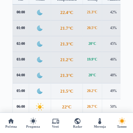
22.4°C
00:00
21.3°C
42%
1.
21.7°C
01:00
20.5°C
43%
1.
21.3°C
02:00
20°C
45%
1.
21.2°C
03:00
19.9°C
46%
2.
21.3°C
04:00
20°C
48%
2.
21.5°C
05:00
20.2°C
49%
2.
22°C
06:00
20.7°C
50%
3.
22.6°C
07:00
21.3°C
50%
3.
Početna
Prognoza
Vesti
Radar
Merenja
Tamno