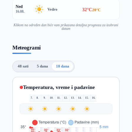
Ned
32°C
Vedro
20°C
16.08.
Klikom na određen dan biće vam prikazana detaljna prognoza za izabrani
datum
Meteogrami
48 sati
5 dana
10 dana
Temperatura, vreme i padavine
7.
8.
9.
10.
11.
12.
13.
14.
15.
16.