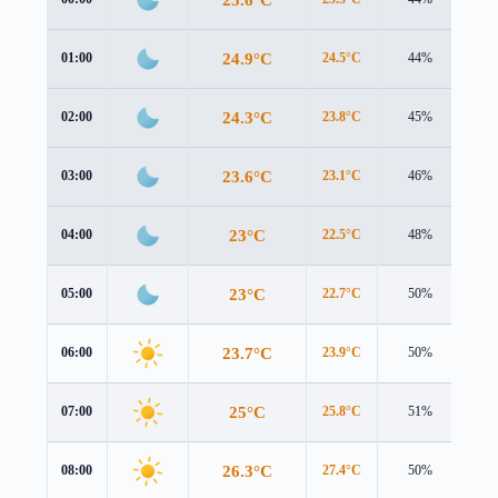
24.9°C
01:00
24.5°C
44%
1.8
24.3°C
02:00
23.8°C
45%
1.9
23.6°C
03:00
23.1°C
46%
2.0
23°C
04:00
22.5°C
48%
2.0
23°C
05:00
22.7°C
50%
1.8
23.7°C
06:00
23.9°C
50%
1.3
25°C
07:00
25.8°C
51%
0.9
26.3°C
08:00
27.4°C
50%
1.0