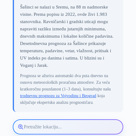
Šašinci se nalazi u Sremu, na 88 m nadmorske
visine. Prema popisu iz 2022, ovde živi 1.983
stanovnika. Ravničarski i gradski uticaji mogu
napraviti razliku između jutarnjih minimuma,
dnevnih maksimuma i lokalne količine padavina.
Desetodnevna prognoza za Šašince prikazuje
temperaturu, padavine, vetar, vlažnost, pritisak i
UV indeks po danima i satima. U blizini su i
Voganj i Jarak.
Prognoza se ažurira automatski dva puta dnevno na
osnovu meteoroloških proračuna atmosfere. Za veću
kratkoročnu pouzdanost (1–3 dana), konsultujte našu
trodnevnu prognozu za Vojvodinu i Beograd
koja
uključuje ekspertsku analizu prognostičara.
Pretražite
lokaciju