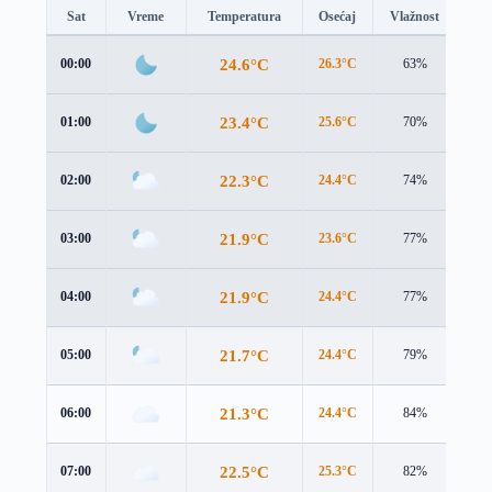
Sat
Vreme
Temperatura
Osećaj
Vlažnost
Br
24.6°C
00:00
26.3°C
63%
1.5
23.4°C
01:00
25.6°C
70%
1.0
22.3°C
02:00
24.4°C
74%
1.2
21.9°C
03:00
23.6°C
77%
2.0
21.9°C
04:00
24.4°C
77%
0.5
21.7°C
05:00
24.4°C
79%
0.2
21.3°C
06:00
24.4°C
84%
0.2
22.5°C
07:00
25.3°C
82%
1.3