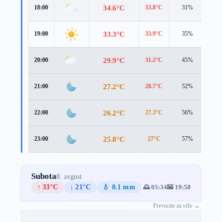
34.6°C
18:00
33.8°C
31%
4.8
33.3°C
19:00
33.9°C
35%
2.7
29.9°C
20:00
31.2°C
45%
1.9
27.2°C
21:00
28.7°C
52%
1.5
26.2°C
22:00
27.3°C
56%
2.3
25.8°C
23:00
27°C
57%
2.1
Subota
8. avgust
↑ 33°C
↓ 21°C
💧 0.1 mm
🌅 05:34
🌇 19:58
Prevucite za više →