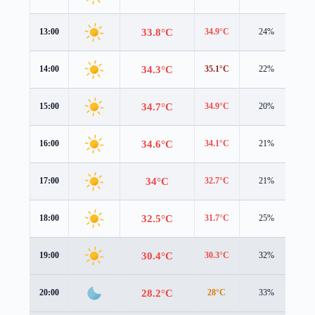
33.8°C
13:00
34.9°C
24%
2.0
34.3°C
14:00
35.1°C
22%
2.0
34.7°C
15:00
34.9°C
20%
1.8
34.6°C
16:00
34.1°C
21%
1.8
34°C
17:00
32.7°C
21%
1.8
32.5°C
18:00
31.7°C
25%
1.4
30.4°C
19:00
30.3°C
32%
1.2
28.2°C
20:00
28°C
33%
0.8