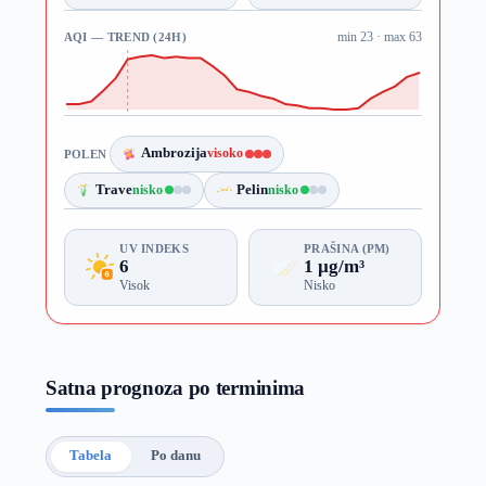
AQI — TREND (24H)
min 23 · max 63
Ambrozija
visoko
POLEN
Trave
nisko
Pelin
nisko
UV INDEKS
PRAŠINA (PM)
6
1 µg/m³
Visok
Nisko
Satna prognoza po terminima
Tabela
Po danu