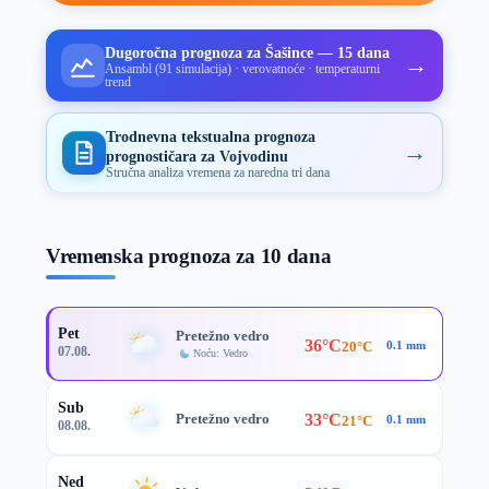
Dugoročna prognoza za Šašince — 15 dana
→
Ansambl (91 simulacija) · verovatnoće · temperaturni
trend
Trodnevna tekstualna prognoza
→
prognostičara za Vojvodinu
Stručna analiza vremena za naredna tri dana
Vremenska prognoza za 10 dana
Pet
Pretežno vedro
36°C
20°C
0.1 mm
07.08.
Noću: Vedro
Sub
33°C
Pretežno vedro
21°C
0.1 mm
08.08.
Ned