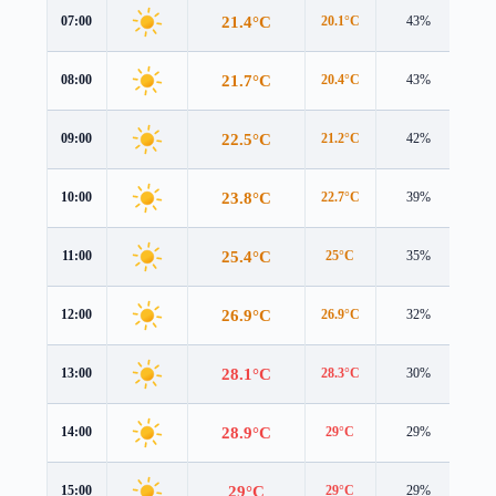
21.4°C
07:00
20.1°C
43%
1.6
21.7°C
08:00
20.4°C
43%
1.7
22.5°C
09:00
21.2°C
42%
1.9
23.8°C
10:00
22.7°C
39%
2.1
25.4°C
11:00
25°C
35%
2.3
26.9°C
12:00
26.9°C
32%
2.4
28.1°C
13:00
28.3°C
30%
2.5
28.9°C
14:00
29°C
29%
2.5
29°C
15:00
29°C
29%
2.2