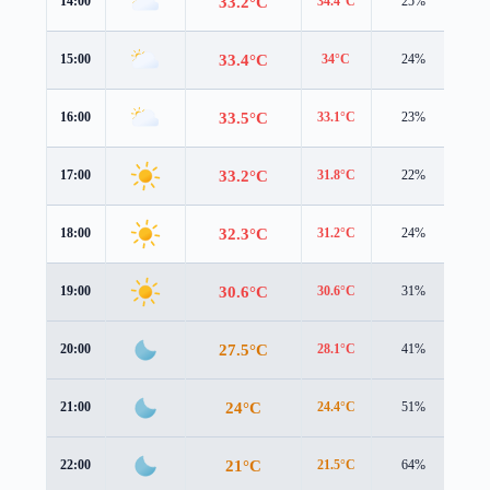
33.2°C
14:00
34.4°C
25%
1.5
33.4°C
15:00
34°C
24%
1.5
33.5°C
16:00
33.1°C
23%
1.7
33.2°C
17:00
31.8°C
22%
1.9
32.3°C
18:00
31.2°C
24%
1.7
30.6°C
19:00
30.6°C
31%
0.9
27.5°C
20:00
28.1°C
41%
0.7
24°C
21:00
24.4°C
51%
1.1
21°C
22:00
21.5°C
64%
1.6