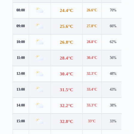
24.4°C
08:00
26.6°C
70%
2.0
25.6°C
09:00
27.8°C
66%
2.1
26.8°C
10:00
28.8°C
62%
2.5
28.4°C
11:00
30.4°C
56%
3.2
30.4°C
12:00
32.3°C
48%
4.3
31.5°C
13:00
33.4°C
43%
4.2
32.2°C
14:00
33.3°C
38%
4.2
32.8°C
15:00
33°C
33%
4.2