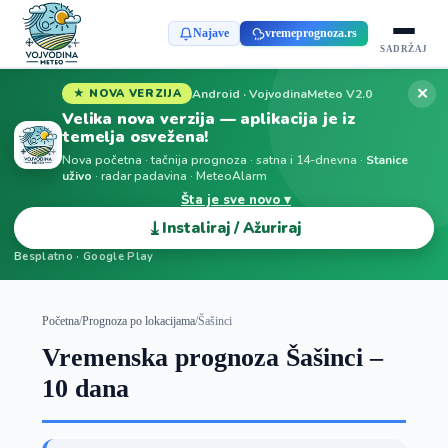
Najave
vremeprognoza.rs
SADRŽAJ
✕
Android · VojvodinaMeteo V2.0
★ NOVA VERZIJA
Velika nova verzija — aplikacija je iz
temelja osvežena!
Nova početna · tačnija prognoza · satna i 14-dnevna ·
Stanice
uživo
· radar padavina · MeteoAlarm
Šta je sve novo ▾
⤓
Instaliraj / Ažuriraj
Besplatno · Google Play
Početna
/
Prognoza po lokacijama
/
Šašinci
Vremenska prognoza Šašinci –
10 dana