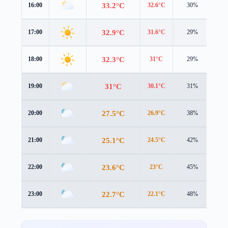
33.2°C
16:00
32.6°C
30%
4.1
32.9°C
17:00
31.6°C
29%
4.0
32.3°C
18:00
31°C
29%
3.7
31°C
19:00
30.1°C
31%
2.8
27.5°C
20:00
26.9°C
38%
2.1
25.1°C
21:00
24.5°C
42%
1.9
23.6°C
22:00
23°C
45%
1.7
22.7°C
23:00
22.1°C
48%
1.9