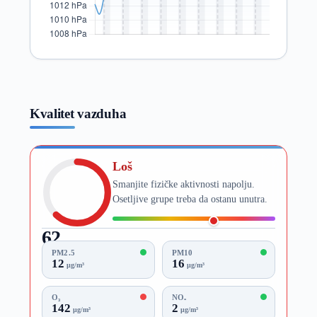
Kvalitet vazduha
Loš
Smanjite fizičke aktivnosti napolju.
Osetljive grupe treba da ostanu unutra.
62
AQI
PM2.5
PM10
12
16
µg/m³
µg/m³
O₃
NO₂
142
2
µg/m³
µg/m³