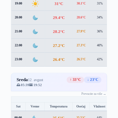
31°C
19:00
30.1°C
31%
2.8
29.4°C
20:00
28.6°C
34%
2.6
28.2°C
21:00
27.9°C
36%
1.9
27.2°C
22:00
27.3°C
40%
1.2
26.4°C
23:00
26.5°C
42%
1.3
Sreda
↑ 33°C
↓ 23°C
12. avgust
🌅 05:39
🌇 19:52
Prevucite za više →
Sat
Vreme
Temperatura
Osećaj
Vlažnost
Br
25.6°C
00:00
25.5°C
44%
1.6