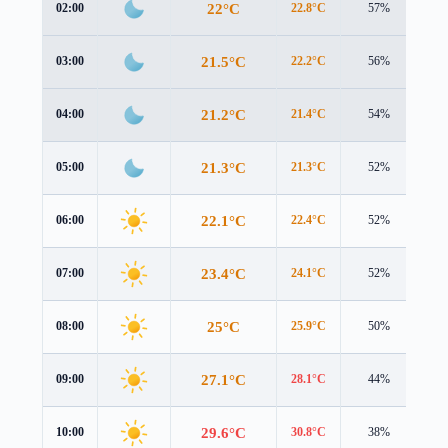
22°C
02:00
22.8°C
57%
0.4
21.5°C
03:00
22.2°C
56%
0.2
21.2°C
04:00
21.4°C
54%
0.4
21.3°C
05:00
21.3°C
52%
0.7
22.1°C
06:00
22.4°C
52%
0.4
23.4°C
07:00
24.1°C
52%
0.2
25°C
08:00
25.9°C
50%
0.5
27.1°C
09:00
28.1°C
44%
0.6
29.6°C
10:00
30.8°C
38%
0.8