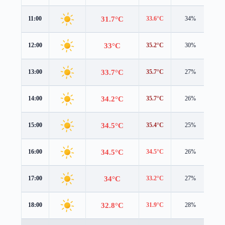
31.7°C
11:00
33.6°C
34%
0.9
33°C
12:00
35.2°C
30%
1.0
33.7°C
13:00
35.7°C
27%
1.3
34.2°C
14:00
35.7°C
26%
1.6
34.5°C
15:00
35.4°C
25%
2.0
34.5°C
16:00
34.5°C
26%
2.5
34°C
17:00
33.2°C
27%
2.7
32.8°C
18:00
31.9°C
28%
2.8