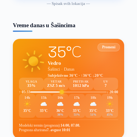
vremenske
— Spisak svih lokacija —
prognoze
Vreme danas u Šašincima
35°C
Promeni
Vedro
Šašinci · Danas
Subjektivno 36°C · ↑36°C ↓20°C
VLAGA
VETAR
PRITISAK
UV
35%
ZSZ 5 m/s
1012 hPa
7
↑ 05:33
↓ 20:00
14h
15h
16h
17h
18h
19h
35°C
35°C
36°C
35°C
35°C
33°C
38%
51%
51%
45%
Modelski termin (prognoza):
14:00, 07.08.
Prognoza ažurirana
7. avgust 10:01