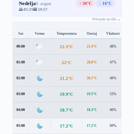
Nedelja
↑ 34°C
↓ 16°C
9. avgust
🌅 05:35
🌇 19:57
Prevucite za više →
Sat
Vreme
Temperatura
Osećaj
Vlažnost
Br
22.3°C
00:00
21.4°C
48%
2.2
22°C
01:00
20.8°C
47%
2.4
21.2°C
02:00
20.1°C
49%
2.2
19.9°C
03:00
19.5°C
53%
0.9
18.7°C
04:00
18.3°C
60%
1.2
17.2°C
05:00
17.2°C
69%
0.9