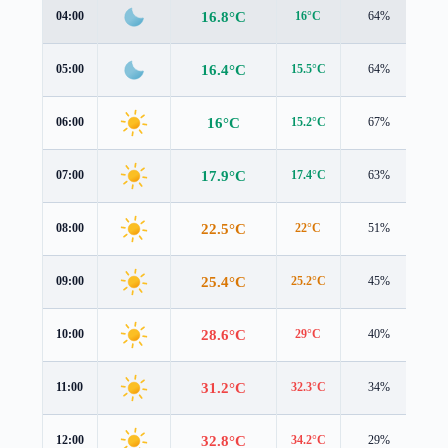
16.8°C
04:00
16°C
64%
1.6
16.4°C
05:00
15.5°C
64%
1.5
16°C
06:00
15.2°C
67%
1.5
17.9°C
07:00
17.4°C
63%
1.3
22.5°C
08:00
22°C
51%
1.9
25.4°C
09:00
25.2°C
45%
2.0
28.6°C
10:00
29°C
40%
2.1
31.2°C
11:00
32.3°C
34%
2.1
32.8°C
12:00
34.2°C
29%
2.1