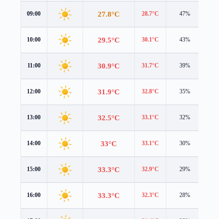
27.8°C
09:00
28.7°C
47%
1.6
29.5°C
10:00
30.1°C
43%
2.2
30.9°C
11:00
31.7°C
39%
2.9
31.9°C
12:00
32.8°C
35%
3.4
32.5°C
13:00
33.1°C
32%
3.9
33°C
14:00
33.1°C
30%
4.2
33.3°C
15:00
32.9°C
29%
4.2
33.3°C
16:00
32.3°C
28%
4.2