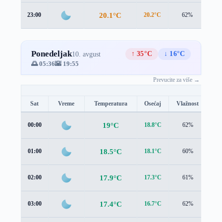
20.1°C
23:00
20.2°C
62%
1.3
Ponedeljak
↑ 35°C
↓ 16°C
10. avgust
🌅 05:36
🌇 19:55
Prevucite za više →
Sat
Vreme
Temperatura
Osećaj
Vlažnost
Br
19°C
00:00
18.8°C
62%
1.4
18.5°C
01:00
18.1°C
60%
1.2
17.9°C
02:00
17.3°C
61%
1.2
17.4°C
03:00
16.7°C
62%
1.4