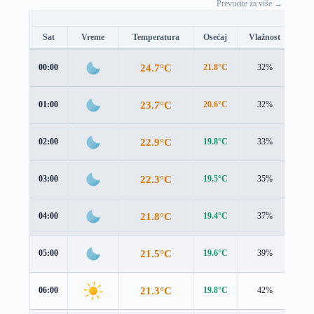
Prevucite za više →
Sat
Vreme
Temperatura
Osećaj
Vlažnost
Br
24.7°C
00:00
21.8°C
32%
3.9
23.7°C
01:00
20.6°C
32%
4.0
22.9°C
02:00
19.8°C
33%
3.9
22.3°C
03:00
19.5°C
35%
3.5
21.8°C
04:00
19.4°C
37%
2.9
21.5°C
05:00
19.6°C
39%
2.2
21.3°C
06:00
19.8°C
42%
1.7