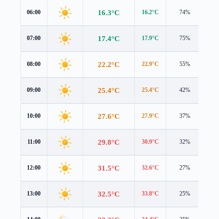
16.3°C
06:00
16.2°C
74%
1.0
17.4°C
07:00
17.9°C
75%
0.8
22.2°C
08:00
22.9°C
55%
0.4
25.4°C
09:00
25.4°C
42%
0.8
27.6°C
10:00
27.9°C
37%
0.8
29.8°C
11:00
30.9°C
32%
0.9
31.5°C
12:00
32.6°C
27%
1.5
32.5°C
13:00
33.8°C
25%
1.3