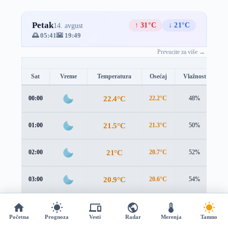
Petak
↑ 31°C
↓ 21°C
14. avgust
🌅 05:41
🌇 19:49
Prevucite za više →
Sat
Vreme
Temperatura
Osećaj
Vlažnost
B
22.4°C
00:00
22.2°C
48%
0.
21.5°C
01:00
21.3°C
50%
0.
21°C
02:00
20.7°C
52%
1.
20.9°C
03:00
20.6°C
54%
1.
21°C
04:00
20.7°C
56%
1.
Početna
Prognoza
Vesti
Radar
Merenja
Tamno