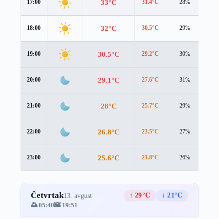
33°C
17:00
31.4°C
28%
4.0
32°C
18:00
30.5°C
29%
3.6
30.5°C
19:00
29.2°C
30%
3.2
29.1°C
20:00
27.6°C
31%
3.1
28°C
21:00
25.7°C
29%
3.5
26.8°C
22:00
23.5°C
27%
4.3
25.6°C
23:00
21.8°C
26%
4.9
Četvrtak
↑ 29°C
↓ 21°C
13. avgust
🌅 05:40
🌇 19:51