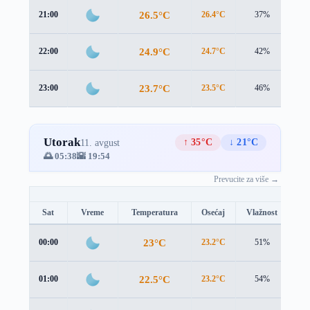
26.5°C
21:00
26.4°C
37%
0.7
24.9°C
22:00
24.7°C
42%
1.1
23.7°C
23:00
23.5°C
46%
1.2
Utorak
↑ 35°C
↓ 21°C
11. avgust
🌅 05:38
🌇 19:54
Prevucite za više →
Sat
Vreme
Temperatura
Osećaj
Vlažnost
Br
23°C
00:00
23.2°C
51%
0.9
22.5°C
01:00
23.2°C
54%
0.3