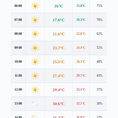
16°C
06:00
15.8°C
75%
1.4
17.6°C
07:00
18.3°C
78%
0.9
21.6°C
08:00
22.6°C
62%
0.4
23.7°C
09:00
24.4°C
52%
0.7
25.5°C
10:00
26.5°C
48%
0.9
27.4°C
11:00
29.7°C
43%
0.3
29.4°C
12:00
32.1°C
37%
0.4
30.6°C
13:00
32.1°C
30%
1.6
31.2°C
14:00
31.9°C
27%
2.1