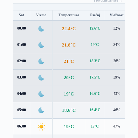
Prevucite za više →
Sat
Vreme
Temperatura
Osećaj
Vlažnost
Br
22.4°C
00:00
19.6°C
32%
3.0
21.8°C
01:00
19°C
34%
3.0
21°C
02:00
18.3°C
36%
3.0
20°C
03:00
17.5°C
39%
2.9
19°C
04:00
16.6°C
43%
2.8
18.6°C
05:00
16.4°C
46%
2.6
19°C
06:00
17°C
47%
2.5