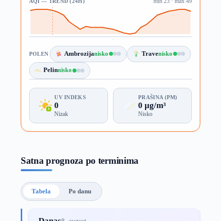
AQI — TREND (24H)
min 23 · max 49
Ambrozija
nisko
Trave
nisko
POLEN
Pelin
nisko
UV INDEKS
PRAŠINA (PM)
0
0 µg/m³
Nizak
Nisko
Satna prognoza po terminima
Tabela
Po danu
Danas