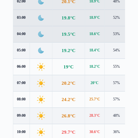
20.1°C
02:00
18.9°C
48%
1.6
19.8°C
03:00
18.9°C
52%
1.5
19.5°C
04:00
18.6°C
53%
1.5
19.2°C
05:00
18.4°C
54%
1.3
19°C
06:00
18.2°C
55%
1.3
20.2°C
07:00
20°C
57%
1.3
24.2°C
08:00
25.7°C
57%
0.4
26.8°C
09:00
28.3°C
48%
0.1
29.7°C
10:00
30.6°C
36%
0.6