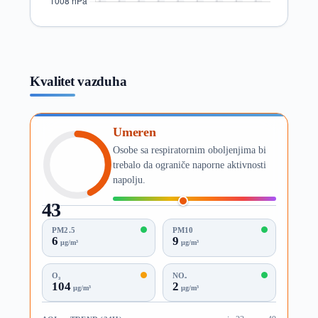
Kvalitet vazduha
Umeren
Osobe sa respiratornim oboljenjima bi
trebalo da ograniče naporne aktivnosti
napolju.
43
AQI
PM2.5
PM10
6
9
µg/m³
µg/m³
O₃
NO₂
104
2
µg/m³
µg/m³