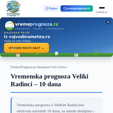
Najave
vremeprognoza.rs
SADRŽAJ
×
vreme
prognoza
.rs
PROGNOZA · RADAR · UPOZORENJA
NASTAVAK PRIČE
Iz vojvodinameteo.rs
sada za celu Srbiju
OTVORI NOVI SAJT →
Početna
/
Prognoza po lokacijama
/
Veliki Radinci
Vremenska prognoza Veliki
Radinci – 10 dana
Vremenska prognoza u Velikim Radincima
obuhvata narednih 10 dana, sa satnim detaljima i