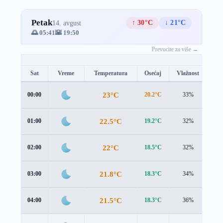
Petak
↑ 30°C
↓ 21°C
14. avgust
🌅 05:41
🌇 19:50
Prevucite za više →
Sat
Vreme
Temperatura
Osećaj
Vlažnost
Br
23°C
00:00
20.2°C
33%
3.3
22.5°C
01:00
19.2°C
32%
4.0
22°C
02:00
18.5°C
32%
4.3
21.8°C
03:00
18.3°C
34%
4.2
21.5°C
04:00
18.3°C
36%
3.9