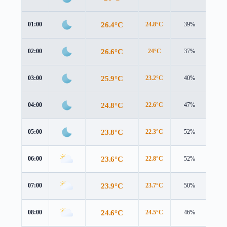
26.4°C
01:00
24.8°C
39%
3.7 
26.6°C
02:00
24°C
37%
5.3 
25.9°C
03:00
23.2°C
40%
5.9 
24.8°C
04:00
22.6°C
47%
5.6 
23.8°C
05:00
22.3°C
52%
4.9 
23.6°C
06:00
22.8°C
52%
3.5 
23.9°C
07:00
23.7°C
50%
2.0 
24.6°C
08:00
24.5°C
46%
1.3 