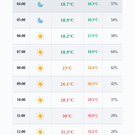
18.7°C
04:00
18.3°C
57%
0.9
18.9°C
05:00
18.3°C
54%
0.9
18.2°C
06:00
17.5°C
58%
1.3
18.9°C
07:00
18.9°C
64%
1.3
23°C
08:00
24.4°C
62%
0.6
26.1°C
09:00
26.3°C
42%
1.0
28.1°C
10:00
28.5°C
37%
1.1
30°C
11:00
30.8°C
29%
0.8
31.2°C
12:00
33.2°C
29%
0.5