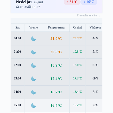
Nedelja
↑ 31°C
↓ 16°C
9. avgust
🌅 05:35
🌇 19:57
Prevucite za više →
Sat
Vreme
Temperatura
Osećaj
Vlažnost
Br
21.9°C
00:00
20.5°C
44%
2.3
20.5°C
01:00
19.8°C
51%
1.3
18.9°C
02:00
18.6°C
61%
1.1
17.4°C
03:00
17.3°C
69%
1.2
16.7°C
04:00
16.4°C
71%
1.4
16.4°C
05:00
16.2°C
72%
1.3