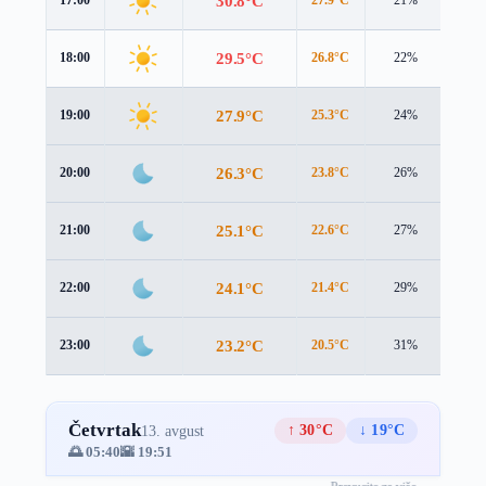
30.8°C
17:00
27.9°C
21%
3.7 
29.5°C
18:00
26.8°C
22%
3.2 
27.9°C
19:00
25.3°C
24%
2.7 
26.3°C
20:00
23.8°C
26%
2.5 
25.1°C
21:00
22.6°C
27%
2.5 
24.1°C
22:00
21.4°C
29%
2.7 
23.2°C
23:00
20.5°C
31%
2.8 
Četvrtak
↑ 30°C
↓ 19°C
13. avgust
🌅 05:40
🌇 19:51