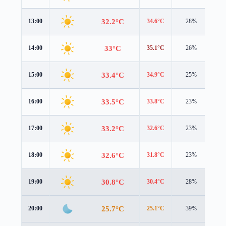
32.2°C
13:00
34.6°C
28%
0.4
33°C
14:00
35.1°C
26%
0.4
33.4°C
15:00
34.9°C
25%
0.6
33.5°C
16:00
33.8°C
23%
0.8
33.2°C
17:00
32.6°C
23%
0.8
32.6°C
18:00
31.8°C
23%
0.9
30.8°C
19:00
30.4°C
28%
1.0
25.7°C
20:00
25.1°C
39%
1.7