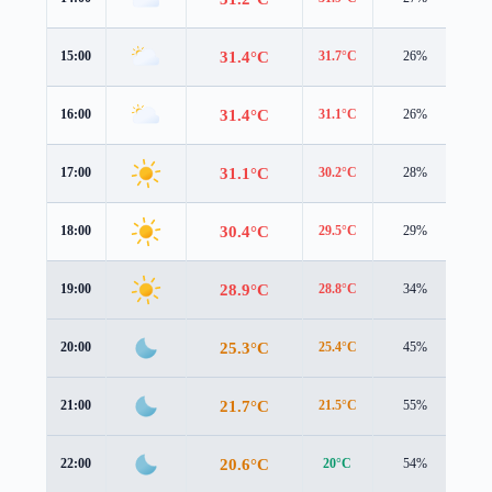
31.4°C
15:00
31.7°C
26%
2.0
31.4°C
16:00
31.1°C
26%
1.9
31.1°C
17:00
30.2°C
28%
1.9
30.4°C
18:00
29.5°C
29%
1.8
28.9°C
19:00
28.8°C
34%
1.0
25.3°C
20:00
25.4°C
45%
1.3
21.7°C
21:00
21.5°C
55%
1.7
20.6°C
22:00
20°C
54%
1.7