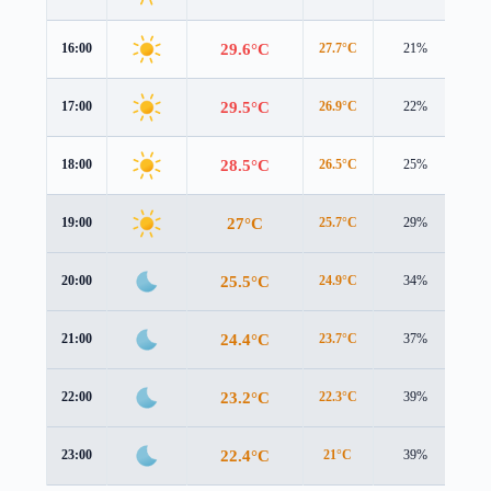
29.6°C
16:00
27.7°C
21%
2.9
29.5°C
17:00
26.9°C
22%
2.7
28.5°C
18:00
26.5°C
25%
2.0
27°C
19:00
25.7°C
29%
1.1
25.5°C
20:00
24.9°C
34%
0.6
24.4°C
21:00
23.7°C
37%
0.5
23.2°C
22:00
22.3°C
39%
0.9
22.4°C
23:00
21°C
39%
1.5