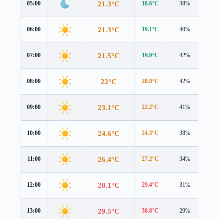
21.3°C
05:00
18.6°C
38%
3.4
21.3°C
06:00
19.1°C
40%
2.9
21.5°C
07:00
19.9°C
42%
2.3
22°C
08:00
20.8°C
42%
1.7
23.1°C
09:00
22.2°C
41%
1.2
24.6°C
10:00
24.3°C
38%
0.8
26.4°C
11:00
27.2°C
34%
0.4
28.1°C
12:00
29.4°C
31%
0.7
29.5°C
13:00
30.8°C
29%
1.1