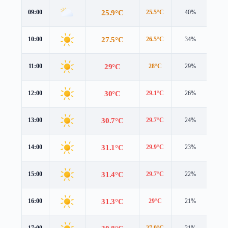
25.9°C
09:00
25.5°C
40%
1.5 
27.5°C
10:00
26.5°C
34%
2.3 
29°C
11:00
28°C
29%
3.1 
30°C
12:00
29.1°C
26%
3.5 
30.7°C
13:00
29.7°C
24%
3.7 
31.1°C
14:00
29.9°C
23%
3.8 
31.4°C
15:00
29.7°C
22%
3.9 
31.3°C
16:00
29°C
21%
3.9 