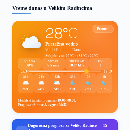
Vreme danas u Velikim Radincima
28°C
Promeni
Pretežno vedro
Veliki Radinci · Danas
Subjektivno 26°C · ↑31°C ↓22°C
VLAGA
VETAR
PRITISAK
UV
39%
S 5 m/s
1017 hPa
1
↑ 05:34
↓ 19:59
20h
21h
22h
23h
0h
1h
26°C
24°C
24°C
23°C
22°C
21°C
Modelski termin (prognoza):
19:00, 08.08.
Prognoza ažurirana
8. avgust 09:52
Dugoročna prognoza za Velike Radince — 15