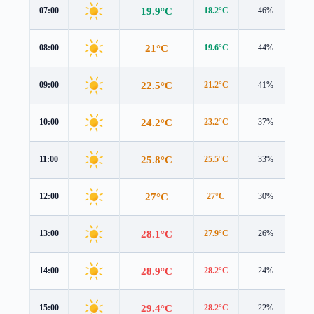
19.9°C
07:00
18.2°C
46%
2.2
21°C
08:00
19.6°C
44%
2.0
22.5°C
09:00
21.2°C
41%
1.9
24.2°C
10:00
23.2°C
37%
1.9
25.8°C
11:00
25.5°C
33%
1.9
27°C
12:00
27°C
30%
2.2
28.1°C
13:00
27.9°C
26%
2.5
28.9°C
14:00
28.2°C
24%
2.8
29.4°C
15:00
28.2°C
22%
2.9