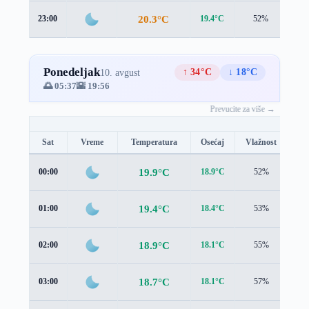
20.3°C
23:00
19.4°C
52%
1.8
Ponedeljak
↑ 34°C
↓ 18°C
10. avgust
🌅 05:37
🌇 19:56
Prevucite za više →
Sat
Vreme
Temperatura
Osećaj
Vlažnost
Br
19.9°C
00:00
18.9°C
52%
1.8
19.4°C
01:00
18.4°C
53%
1.8
18.9°C
02:00
18.1°C
55%
1.5
18.7°C
03:00
18.1°C
57%
1.0