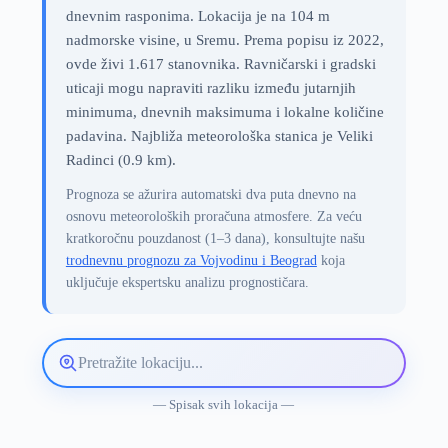
dnevnim rasponima. Lokacija je na 104 m
nadmorske visine, u Sremu. Prema popisu iz 2022,
ovde živi 1.617 stanovnika. Ravničarski i gradski
uticaji mogu napraviti razliku između jutarnjih
minimuma, dnevnih maksimuma i lokalne količine
padavina. Najbliža meteorološka stanica je Veliki
Radinci (0.9 km).
Prognoza se ažurira automatski dva puta dnevno na
osnovu meteoroloških proračuna atmosfere. Za veću
kratkoročnu pouzdanost (1–3 dana), konsultujte našu
trodnevnu prognozu za Vojvodinu i Beograd
koja
uključuje ekspertsku analizu prognostičara.
Pretražite
lokaciju
vremenske
— Spisak svih lokacija —
prognoze