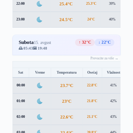
25.4°C
22:00
25.3°C
39%
0.3
24.5°C
23:00
24°C
40%
0.9
Subota
↑ 32°C
↓ 22°C
15. avgust
🌅 05:43
🌇 19:48
Prevucite za više →
Sat
Vreme
Temperatura
Osećaj
Vlažnost
B
23.7°C
00:00
22.8°C
41%
1.
23°C
01:00
21.8°C
42%
2.
22.6°C
02:00
21.1°C
43%
2.
22.4°C
03:00
20.8°C
44%
2.