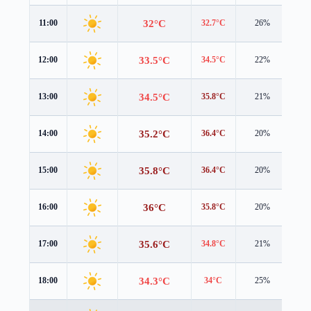
32°C
11:00
32.7°C
26%
1.0
33.5°C
12:00
34.5°C
22%
1.1
34.5°C
13:00
35.8°C
21%
1.0
35.2°C
14:00
36.4°C
20%
1.0
35.8°C
15:00
36.4°C
20%
1.2
36°C
16:00
35.8°C
20%
1.4
35.6°C
17:00
34.8°C
21%
1.4
34.3°C
18:00
34°C
25%
1.4