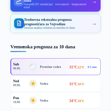
→
dana
Ansambl (91 simulacija) · verovatnoće · temperaturni
trend
Trodnevna tekstualna prognoza
→
prognostičara za Vojvodinu
Stručna analiza vremena za naredna tri dana
Vremenska prognoza za 10 dana
Sub
31°C
Pretežno vedro
22°C
0.3 mm
08.08.
Ned
31°C
Vedro
16°C
09.08.
Pon
34°C
Vedro
18°C
10.08.