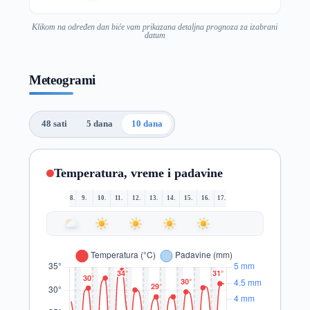
Klikom na određen dan biće vam prikazana detaljna prognoza za izabrani
datum
Meteogrami
48 sati
5 dana
10 dana
Temperatura, vreme i padavine
8.
9.
10.
11.
12.
13.
14.
15.
16.
17.