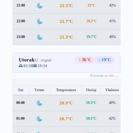
22.3°C
21:00
21°C
42%
1.7
21.7°C
22:00
20.2°C
41%
1.7
21.3°C
23:00
19.7°C
40%
1.7
Utorak
↑ 36°C
↓ 19°C
11. avgust
🌅 05:38
🌇 19:54
Prevucite za više →
Sat
Vreme
Temperatura
Osećaj
Vlažnost
Br
20.9°C
00:00
19.3°C
40%
1.5
20.7°C
01:00
19.1°C
42%
1.6