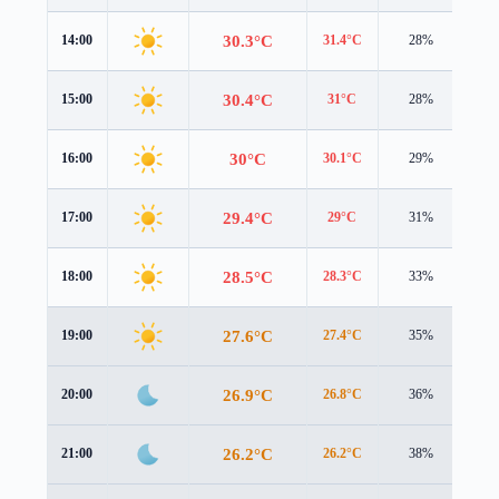
30.3°C
14:00
31.4°C
28%
1.3
30.4°C
15:00
31°C
28%
1.3
30°C
16:00
30.1°C
29%
1.2
29.4°C
17:00
29°C
31%
1.0
28.5°C
18:00
28.3°C
33%
0.9
27.6°C
19:00
27.4°C
35%
0.8
26.9°C
20:00
26.8°C
36%
0.7
26.2°C
21:00
26.2°C
38%
0.3