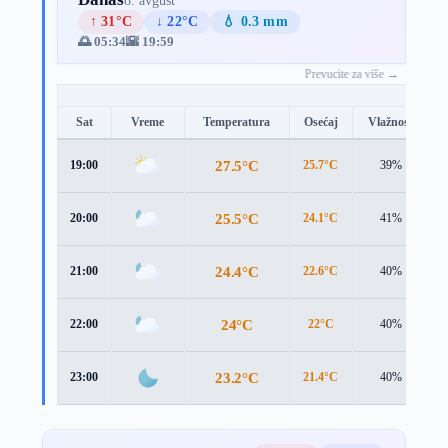
8. avgust
↑ 31°C
↓ 22°C
💧 0.3 mm
🌅 05:34
🌇 19:59
Prevucite za više →
Sat
Vreme
Temperatura
Osećaj
Vlažnost
27.5°C
19:00
25.7°C
39%
25.5°C
20:00
24.1°C
41%
24.4°C
21:00
22.6°C
40%
24°C
22:00
22°C
40%
23.2°C
23:00
21.4°C
40%