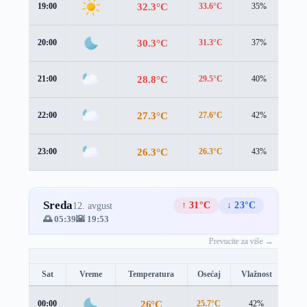
32.3°C
19:00
33.6°C
35%
0.8
30.3°C
20:00
31.3°C
37%
0.6
28.8°C
21:00
29.5°C
40%
0.9
27.3°C
22:00
27.6°C
42%
1.4
26.3°C
23:00
26.3°C
43%
1.6
Sreda
↑ 31°C
↓ 23°C
12. avgust
🌅 05:39
🌇 19:53
Prevucite za više →
Sat
Vreme
Temperatura
Osećaj
Vlažnost
Brz
26°C
00:00
25.7°C
42%
1.9 