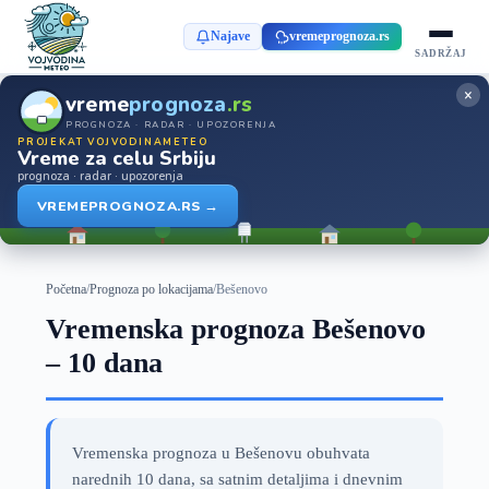
Najave
vremeprognoza.rs
SADRŽAJ
×
vreme
prognoza
.rs
PROGNOZA · RADAR · UPOZORENJA
PROJEKAT VOJVODINAMETEO
Vreme za celu Srbiju
prognoza · radar · upozorenja
VREMEPROGNOZA.RS →
Početna
/
Prognoza po lokacijama
/
Bešenovo
Vremenska prognoza Bešenovo
– 10 dana
Vremenska prognoza u Bešenovu obuhvata
narednih 10 dana, sa satnim detaljima i dnevnim