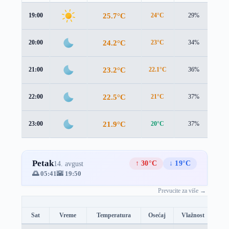
25.7°C
19:00
24°C
29%
1.4
24.2°C
20:00
23°C
34%
0.9
23.2°C
21:00
22.1°C
36%
0.9
22.5°C
22:00
21°C
37%
1.4
21.9°C
23:00
20°C
37%
2.0
Petak
↑ 30°C
↓ 19°C
14. avgust
🌅 05:41
🌇 19:50
Prevucite za više →
Sat
Vreme
Temperatura
Osećaj
Vlažnost
Br