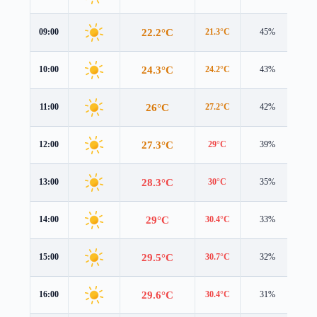
22.2°C
09:00
21.3°C
45%
1.7
24.3°C
10:00
24.2°C
43%
1.3
26°C
11:00
27.2°C
42%
1.1
27.3°C
12:00
29°C
39%
1.2
28.3°C
13:00
30°C
35%
1.4
29°C
14:00
30.4°C
33%
1.4
29.5°C
15:00
30.7°C
32%
0.9
29.6°C
16:00
30.4°C
31%
0.3