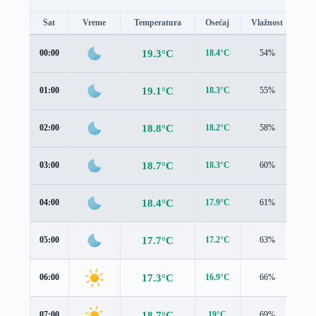
Sat
Vreme
Temperatura
Osećaj
Vlažnost
Br
19.3°C
00:00
18.4°C
54%
1.7
19.1°C
01:00
18.3°C
55%
1.4
18.8°C
02:00
18.2°C
58%
1.3
18.7°C
03:00
18.3°C
60%
1.2
18.4°C
04:00
17.9°C
61%
1.3
17.7°C
05:00
17.2°C
63%
1.5
17.3°C
06:00
16.9°C
66%
1.5
18.7°C
07:00
19°C
69%
1.3