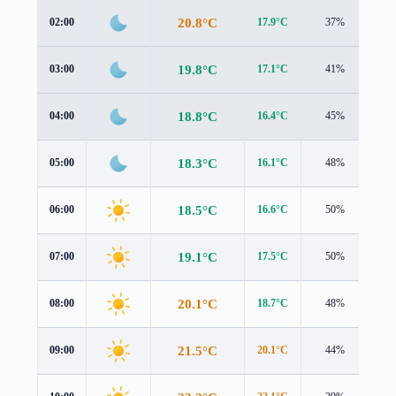
20.8°C
02:00
17.9°C
37%
3.3
19.8°C
03:00
17.1°C
41%
3.2
18.8°C
04:00
16.4°C
45%
3.0
18.3°C
05:00
16.1°C
48%
2.8
18.5°C
06:00
16.6°C
50%
2.5
19.1°C
07:00
17.5°C
50%
2.2
20.1°C
08:00
18.7°C
48%
2.0
21.5°C
09:00
20.1°C
44%
2.0