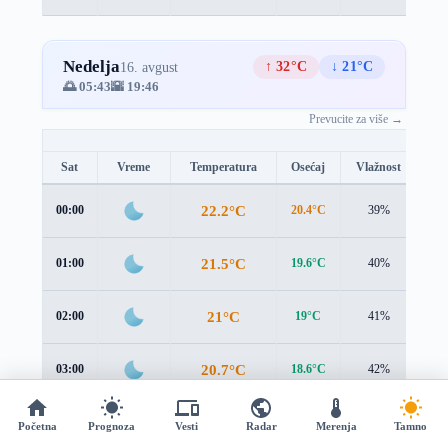
Nedelja
↑ 32°C
↓ 21°C
16. avgust
🌅 05:43
🌇 19:46
Prevucite za više →
Sat
Vreme
Temperatura
Osećaj
Vlažnost
Br
22.2°C
00:00
20.4°C
39%
2.4
21.5°C
01:00
19.6°C
40%
2.5
21°C
02:00
19°C
41%
2.5
20.7°C
03:00
18.6°C
42%
2.7
20.6°C
04:00
18.3°C
42%
3.0
Početna
Prognoza
Vesti
Radar
Merenja
Tamno