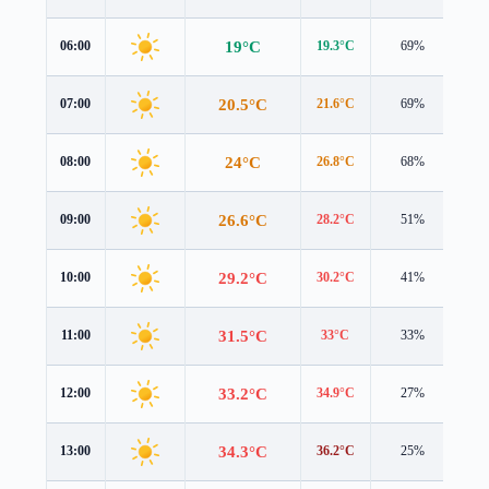
19°C
06:00
19.3°C
69%
1.4
20.5°C
07:00
21.6°C
69%
0.9
24°C
08:00
26.8°C
68%
0.1
26.6°C
09:00
28.2°C
51%
0.8
29.2°C
10:00
30.2°C
41%
1.3
31.5°C
11:00
33°C
33%
1.3
33.2°C
12:00
34.9°C
27%
1.0
34.3°C
13:00
36.2°C
25%
0.9