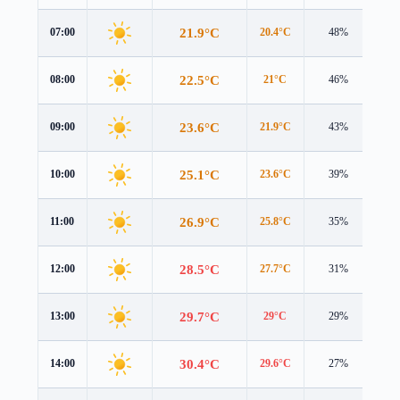
21.9°C
07:00
20.4°C
48%
3.1
22.5°C
08:00
21°C
46%
3.2
23.6°C
09:00
21.9°C
43%
3.4
25.1°C
10:00
23.6°C
39%
3.5
26.9°C
11:00
25.8°C
35%
3.8
28.5°C
12:00
27.7°C
31%
3.9
29.7°C
13:00
29°C
29%
4.1
30.4°C
14:00
29.6°C
27%
4.1