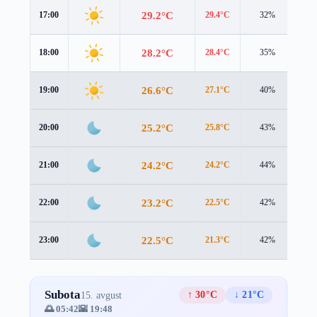
29.2°C
17:00
29.4°C
32%
0.2
28.2°C
18:00
28.4°C
35%
0.3
26.6°C
19:00
27.1°C
40%
0.1
25.2°C
20:00
25.8°C
43%
0.2
24.2°C
21:00
24.2°C
44%
0.7
23.2°C
22:00
22.5°C
42%
1.4
22.5°C
23:00
21.3°C
42%
1.7
Subota
↑ 30°C
↓ 21°C
15. avgust
🌅 05:42
🌇 19:48