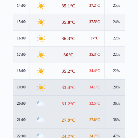
35.1°C
14:00
37.2°C
25%
0.9
35.8°C
15:00
37.5°C
24%
0.9
36.3°C
16:00
37°C
22%
0.9
36°C
17:00
35.3°C
22%
1.9
35.2°C
18:00
34.4°C
22%
1.6
33.4°C
19:00
34.1°C
29%
0.5
31.2°C
20:00
32.5°C
36%
0.4
27.9°C
21:00
27.8°C
38%
1.6
24.7°C
22:00
24.7°C
47%
1.6