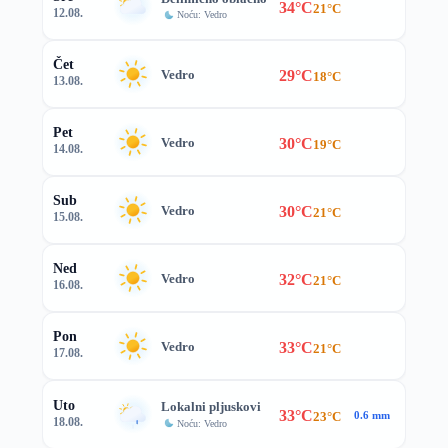
34°C
21°C
12.08.
Noću: Vedro
Čet
29°C
Vedro
18°C
13.08.
Pet
30°C
Vedro
19°C
14.08.
Sub
30°C
Vedro
21°C
15.08.
Ned
32°C
Vedro
21°C
16.08.
Pon
33°C
Vedro
21°C
17.08.
Uto
Lokalni pljuskovi
33°C
23°C
0.6 mm
18.08.
Noću: Vedro