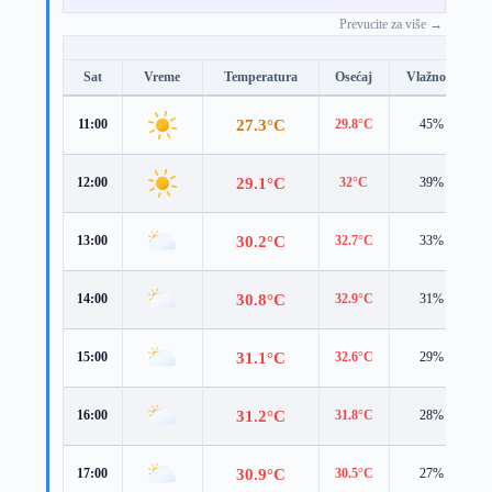
Prevucite za više →
Sat
Vreme
Temperatura
Osećaj
Vlažnost
27.3°C
11:00
29.8°C
45%
29.1°C
12:00
32°C
39%
30.2°C
13:00
32.7°C
33%
30.8°C
14:00
32.9°C
31%
31.1°C
15:00
32.6°C
29%
31.2°C
16:00
31.8°C
28%
30.9°C
17:00
30.5°C
27%