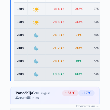
30.4°C
18:00
29.7°C
27%
28.6°C
19:00
28.2°C
33%
24.3°C
20:00
24°C
45%
21.2°C
21:00
20.6°C
52%
20.1°C
22:00
19°C
52%
19.6°C
23:00
18.6°C
53%
Ponedeljak
↑ 33°C
↓ 17°C
10. avgust
🌅 05:36
🌇 19:56
Prevucite za više →