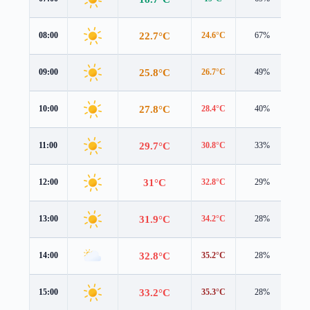
22.7°C
08:00
24.6°C
67%
0.7
25.8°C
09:00
26.7°C
49%
0.9
27.8°C
10:00
28.4°C
40%
1.3
29.7°C
11:00
30.8°C
33%
1.3
31°C
12:00
32.8°C
29%
0.6
31.9°C
13:00
34.2°C
28%
0.5
32.8°C
14:00
35.2°C
28%
0.4
33.2°C
15:00
35.3°C
28%
0.6