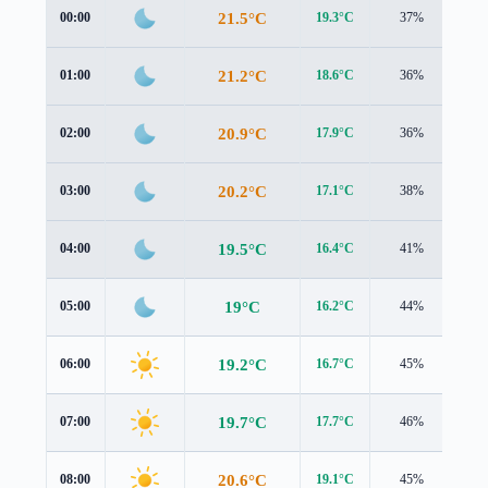
21.5°C
00:00
19.3°C
37%
2.4
21.2°C
01:00
18.6°C
36%
3.0
20.9°C
02:00
17.9°C
36%
3.4
20.2°C
03:00
17.1°C
38%
3.7
19.5°C
04:00
16.4°C
41%
3.8
19°C
05:00
16.2°C
44%
3.8
19.2°C
06:00
16.7°C
45%
3.4
19.7°C
07:00
17.7°C
46%
2.7
20.6°C
08:00
19.1°C
45%
2.1