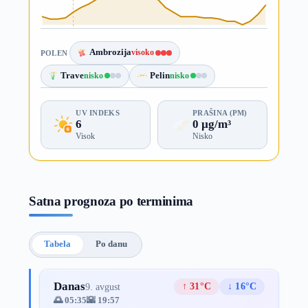
Ambrozija
visoko
POLEN
Trave
nisko
Pelin
nisko
UV INDEKS
PRAŠINA (PM)
6
0 µg/m³
Visok
Nisko
Satna prognoza po terminima
Tabela
Po danu
Danas
↑ 31°C
↓ 16°C
9. avgust
🌅 05:35
🌇 19:57