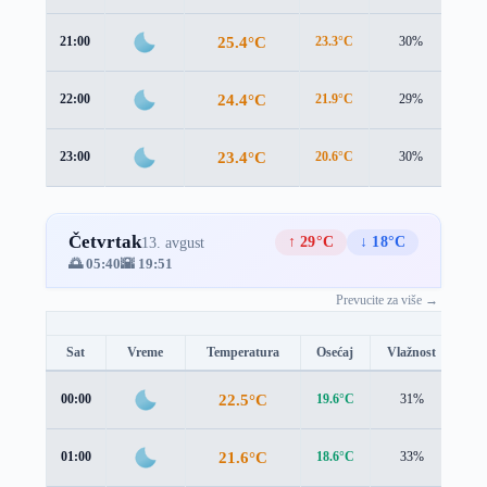
25.4°C
21:00
23.3°C
30%
2.3
24.4°C
22:00
21.9°C
29%
2.6
23.4°C
23:00
20.6°C
30%
2.9
Četvrtak
↑ 29°C
↓ 18°C
13. avgust
🌅 05:40
🌇 19:51
Prevucite za više →
Sat
Vreme
Temperatura
Osećaj
Vlažnost
Br
22.5°C
00:00
19.6°C
31%
3.1
21.6°C
01:00
18.6°C
33%
3.2