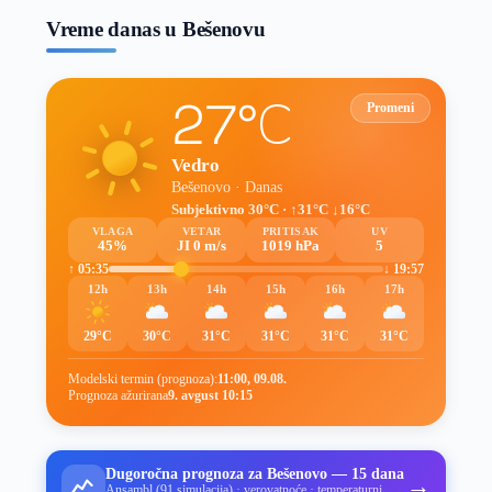
Vreme danas u Bešenovu
27°C
Promeni
Vedro
Bešenovo · Danas
Subjektivno 30°C · ↑31°C ↓16°C
VLAGA
VETAR
PRITISAK
UV
45%
JI 0 m/s
1019 hPa
5
↑ 05:35
↓ 19:57
12h
13h
14h
15h
16h
17h
29°C
30°C
31°C
31°C
31°C
31°C
Modelski termin (prognoza):
11:00, 09.08.
Prognoza ažurirana
9. avgust 10:15
Dugoročna prognoza za Bešenovo — 15 dana
→
Ansambl (91 simulacija) · verovatnoće · temperaturni