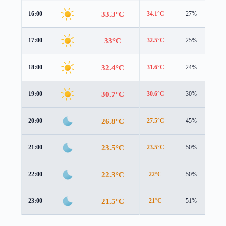
33.3°C
16:00
34.1°C
27%
1.0
33°C
17:00
32.5°C
25%
1.1
32.4°C
18:00
31.6°C
24%
1.1
30.7°C
19:00
30.6°C
30%
0.8
26.8°C
20:00
27.5°C
45%
1.1
23.5°C
21:00
23.5°C
50%
1.5
22.3°C
22:00
22°C
50%
1.4
21.5°C
23:00
21°C
51%
1.6