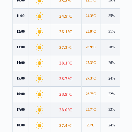
23.2°C
10:00
22.1°C
39%
2.1
24.9°C
11:00
24.3°C
35%
2.2
26.1°C
12:00
25.9°C
31%
2.5
27.3°C
13:00
26.9°C
28%
3.0
28.1°C
14:00
27.3°C
26%
3.2
28.7°C
15:00
27.3°C
24%
3.3
28.9°C
16:00
26.7°C
22%
3.2
28.6°C
17:00
25.7°C
22%
3.0
27.4°C
18:00
25°C
24%
2.3