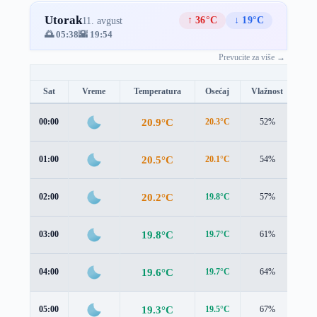
Utorak
↑ 36°C
↓ 19°C
11. avgust
🌅 05:38
🌇 19:54
Prevucite za više →
Sat
Vreme
Temperatura
Osećaj
Vlažnost
Br
20.9°C
00:00
20.3°C
52%
1.5
20.5°C
01:00
20.1°C
54%
1.4
20.2°C
02:00
19.8°C
57%
1.5
19.8°C
03:00
19.7°C
61%
1.5
19.6°C
04:00
19.7°C
64%
1.4
19.3°C
05:00
19.5°C
67%
1.4