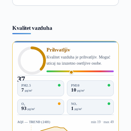
Kvalitet vazduha
Prihvatljiv
Kvalitet vazduha je prihvatljiv. Moguć
uticaj na izuzetno osetljive osobe.
37
AQI
PM2.5
PM10
7
10
µg/m³
µg/m³
O₃
NO₂
93
1
µg/m³
µg/m³
AQI — TREND (24H)
min 19 · max 49