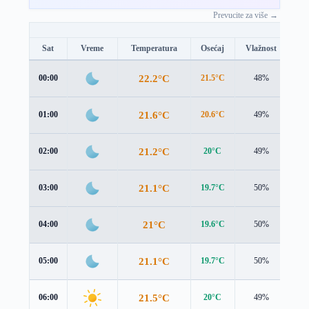
Prevucite za više →
Sat
Vreme
Temperatura
Osećaj
Vlažnost
Br
22.2°C
00:00
21.5°C
48%
1.7
21.6°C
01:00
20.6°C
49%
2.1
21.2°C
02:00
20°C
49%
2.5
21.1°C
03:00
19.7°C
50%
2.7
21°C
04:00
19.6°C
50%
2.8
21.1°C
05:00
19.7°C
50%
3.0
21.5°C
06:00
20°C
49%
3.0