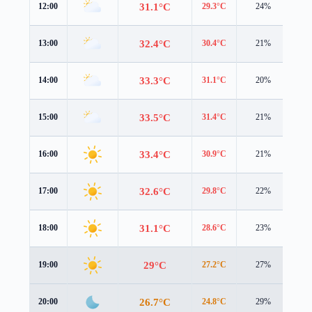
31.1°C
12:00
29.3°C
24%
4.4
32.4°C
13:00
30.4°C
21%
4.9
33.3°C
14:00
31.1°C
20%
5.2
33.5°C
15:00
31.4°C
21%
5.0
33.4°C
16:00
30.9°C
21%
4.7
32.6°C
17:00
29.8°C
22%
4.3
31.1°C
18:00
28.6°C
23%
3.7
29°C
19:00
27.2°C
27%
2.6
26.7°C
20:00
24.8°C
29%
2.3