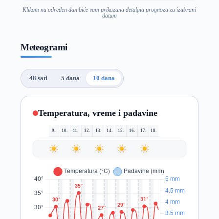
Klikom na određen dan biće vam prikazana detaljna prognoza za izabrani
datum
Meteogrami
48 sati
5 dana
10 dana
Temperatura, vreme i padavine
9.
10.
11.
12.
13.
14.
15.
16.
17.
18.