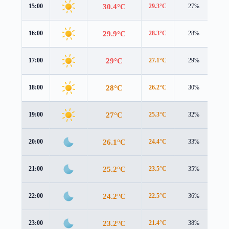
30.4°C
15:00
29.3°C
27%
3.9
29.9°C
16:00
28.3°C
28%
3.6
29°C
17:00
27.1°C
29%
3.3
28°C
18:00
26.2°C
30%
2.9
27°C
19:00
25.3°C
32%
2.7
26.1°C
20:00
24.4°C
33%
2.6
25.2°C
21:00
23.5°C
35%
2.5
24.2°C
22:00
22.5°C
36%
2.4
23.2°C
23:00
21.4°C
38%
2.4