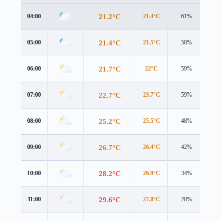
21.2°C
04:00
21.4°C
61%
1.8
21.4°C
05:00
21.5°C
58%
1.6
21.7°C
06:00
22°C
59%
1.4
22.7°C
07:00
23.7°C
59%
0.7
25.2°C
08:00
25.5°C
48%
1.6
26.7°C
09:00
26.4°C
42%
2.2
28.2°C
10:00
26.9°C
34%
3.0
29.6°C
11:00
27.8°C
28%
3.8