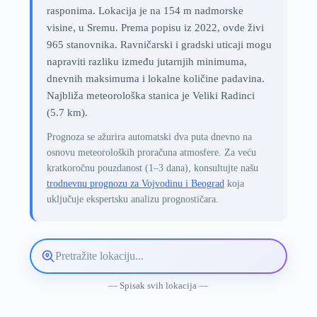
rasponima. Lokacija je na 154 m nadmorske
visine, u Sremu. Prema popisu iz 2022, ovde živi
965 stanovnika. Ravničarski i gradski uticaji mogu
napraviti razliku između jutarnjih minimuma,
dnevnih maksimuma i lokalne količine padavina.
Najbliža meteorološka stanica je Veliki Radinci
(5.7 km).
Prognoza se ažurira automatski dva puta dnevno na
osnovu meteoroloških proračuna atmosfere. Za veću
kratkoročnu pouzdanost (1–3 dana), konsultujte našu
trodnevnu prognozu za Vojvodinu i Beograd
koja
uključuje ekspertsku analizu prognostičara.
Pretražite
lokaciju
vremenske
— Spisak svih lokacija —
prognoze