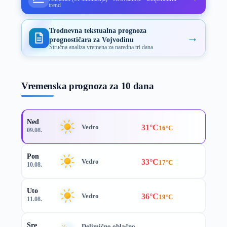
trend
Trodnevna tekstualna prognoza
→
prognostičara za Vojvodinu
Stručna analiza vremena za naredna tri dana
Vremenska prognoza za 10 dana
Ned
31°C
Vedro
16°C
09.08.
Pon
33°C
Vedro
17°C
10.08.
Uto
36°C
Vedro
19°C
11.08.
Sre
Delimično oblačno