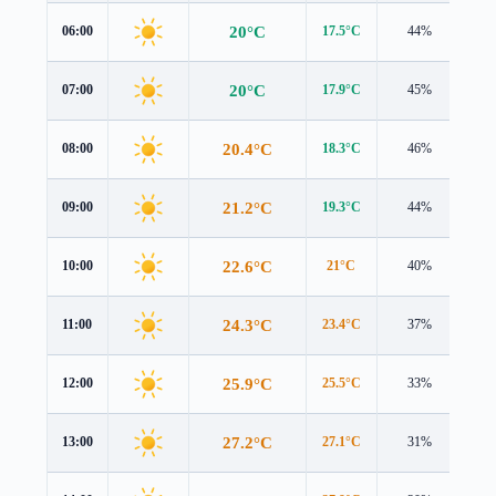
20°C
06:00
17.5°C
44%
3.3
20°C
07:00
17.9°C
45%
3.0
20.4°C
08:00
18.3°C
46%
2.9
21.2°C
09:00
19.3°C
44%
2.9
22.6°C
10:00
21°C
40%
3.0
24.3°C
11:00
23.4°C
37%
3.0
25.9°C
12:00
25.5°C
33%
3.1
27.2°C
13:00
27.1°C
31%
3.1