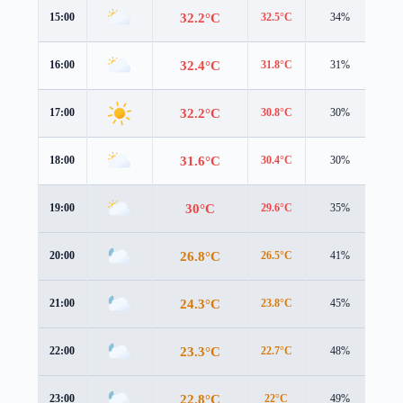
32.2°C
15:00
32.5°C
34%
4.1
32.4°C
16:00
31.8°C
31%
4.1
32.2°C
17:00
30.8°C
30%
3.9
31.6°C
18:00
30.4°C
30%
3.5
30°C
19:00
29.6°C
35%
2.3
26.8°C
20:00
26.5°C
41%
2.0
24.3°C
21:00
23.8°C
45%
1.9
23.3°C
22:00
22.7°C
48%
2.1
22.8°C
23:00
22°C
49%
2.2