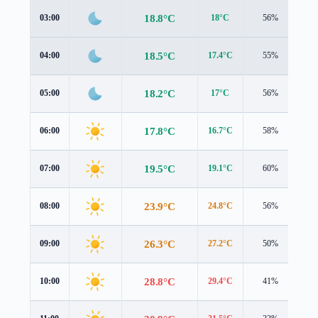
18.8°C
03:00
18°C
56%
1.
18.5°C
04:00
17.4°C
55%
1.
18.2°C
05:00
17°C
56%
1.
17.8°C
06:00
16.7°C
58%
1.
19.5°C
07:00
19.1°C
60%
1.
23.9°C
08:00
24.8°C
56%
1.
26.3°C
09:00
27.2°C
50%
1.
28.8°C
10:00
29.4°C
41%
2.