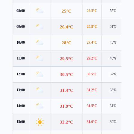
25°C
08:00
24.5°C
55%
4.5
26.4°C
09:00
25.8°C
51%
4.5
28°C
10:00
27.4°C
45%
4.4
29.5°C
11:00
29.2°C
40%
4.3
30.5°C
12:00
30.5°C
37%
4.4
31.4°C
13:00
31.2°C
33%
4.5
31.9°C
14:00
31.5°C
31%
4.6
32.2°C
15:00
31.6°C
30%
4.5