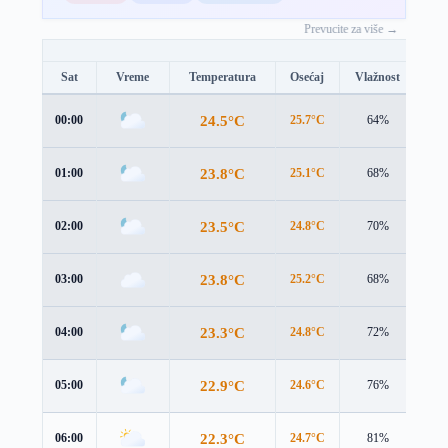
Prevucite za više →
Sat
Vreme
Temperatura
Osećaj
Vlažnost
Br
24.5°C
00:00
25.7°C
64%
2.5
23.8°C
01:00
25.1°C
68%
2.7
23.5°C
02:00
24.8°C
70%
2.8
23.8°C
03:00
25.2°C
68%
2.4
23.3°C
04:00
24.8°C
72%
2.6
22.9°C
05:00
24.6°C
76%
2.5
22.3°C
06:00
24.7°C
81%
1.6