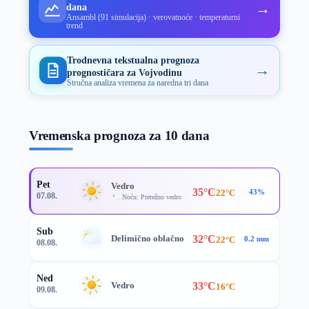
→
dana
Ansambl (91 simulacija) · verovatnoće · temperaturni
trend
Trodnevna tekstualna prognoza
→
prognostičara za Vojvodinu
Stručna analiza vremena za naredna tri dana
Vremenska prognoza za 10 dana
Pet
Vedro
35°C
22°C
43%
07.08.
Noću: Pretežno vedro
Sub
32°C
Delimično oblačno
22°C
0.2 mm
08.08.
Ned
33°C
Vedro
16°C
09.08.