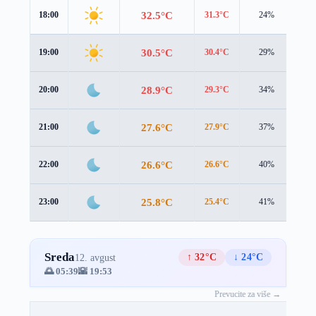
32.5°C
18:00
31.3°C
24%
1.6
30.5°C
19:00
30.4°C
29%
0.5
28.9°C
20:00
29.3°C
34%
0.2
27.6°C
21:00
27.9°C
37%
0.5
26.6°C
22:00
26.6°C
40%
1.1
25.8°C
23:00
25.4°C
41%
1.6
Sreda
↑ 32°C
↓ 24°C
12. avgust
🌅 05:39
🌇 19:53
Prevucite za više →