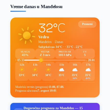
Vreme danas u Manđelosu
32°C
Promeni
Vedro
Manđelos · Danas
Subjektivno 34°C · ↑35°C ↓22°C
VLAGA
VETAR
PRITISAK
UV
45%
Z 3 m/s
1013 hPa
5
↑ 05:33
↓ 20:01
12h
13h
14h
15h
16h
17h
33°C
34°C
34°C
35°C
35°C
35°C
34%
43%
Modelski termin (prognoza):
11:00, 07.08.
Prognoza ažurirana
7. avgust 10:01
Dugoročna prognoza za Manđelos — 15