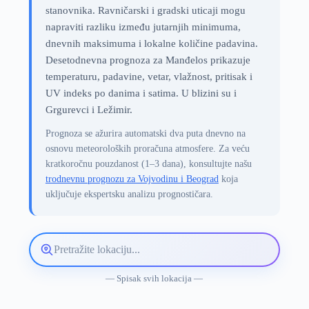
stanovnika. Ravničarski i gradski uticaji mogu
napraviti razliku između jutarnjih minimuma,
dnevnih maksimuma i lokalne količine padavina.
Desetodnevna prognoza za Manđelos prikazuje
temperaturu, padavine, vetar, vlažnost, pritisak i
UV indeks po danima i satima. U blizini su i
Grgurevci i Ležimir.
Prognoza se ažurira automatski dva puta dnevno na
osnovu meteoroloških proračuna atmosfere. Za veću
kratkoročnu pouzdanost (1–3 dana), konsultujte našu
trodnevnu prognozu za Vojvodinu i Beograd
koja
uključuje ekspertsku analizu prognostičara.
Pretražite
lokaciju
vremenske
— Spisak svih lokacija —
prognoze