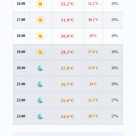
32.2°C
16:00
31.1°C
29%
4.4
31.9°C
17:00
30.1°C
29%
4.2
30.8°C
18:00
29°C
29%
3.9
29.2°C
19:00
27.4°C
30%
3.5
27.9°C
20:00
25.8°C
30%
3.4
26.7°C
21:00
24°C
29%
3.8
25.6°C
22:00
22.2°C
27%
4.5
24.6°C
23:00
20.7°C
27%
4.9