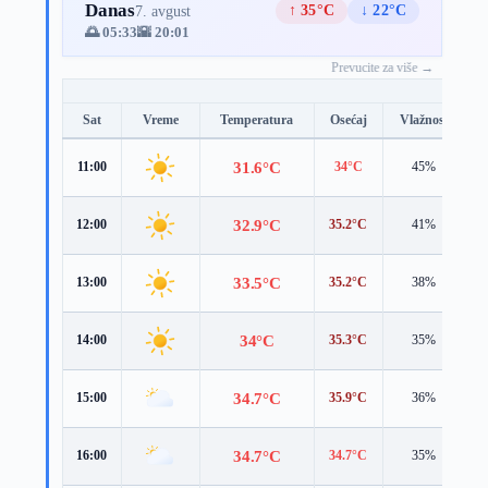
Danas
↑ 35°C
↓ 22°C
7. avgust
🌅 05:33
🌇 20:01
Prevucite za više →
Sat
Vreme
Temperatura
Osećaj
Vlažnost
B
31.6°C
11:00
34°C
45%
2
32.9°C
12:00
35.2°C
41%
3
33.5°C
13:00
35.2°C
38%
4
34°C
14:00
35.3°C
35%
4
34.7°C
15:00
35.9°C
36%
4
34.7°C
16:00
34.7°C
35%
5