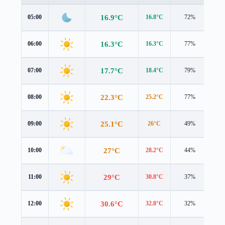
16.9°C
05:00
16.8°C
72%
1.4
16.3°C
06:00
16.3°C
77%
1.3
17.7°C
07:00
18.4°C
79%
1.1
22.3°C
08:00
25.2°C
77%
0.1
25.1°C
09:00
26°C
49%
0.4
27°C
10:00
28.2°C
44%
0.4
29°C
11:00
30.8°C
37%
0.4
30.6°C
12:00
32.8°C
32%
0.5