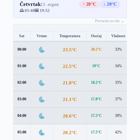
Četvrtak
↑ 28°C
↓ 20°C
13. avgust
🌅 05:40
🌇 19:52
Prevucite za više →
Sat
Vreme
Temperatura
Osećaj
Vlažnost
Br
23.5°C
00:00
20.2°C
33%
4.5
22.5°C
01:00
19°C
34%
4.7
21.8°C
02:00
18.2°C
35%
4.7
21.1°C
03:00
17.8°C
37%
4.5
20.6°C
04:00
17.5°C
39%
4.1
20.2°C
05:00
17.5°C
42%
3.6