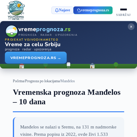
Najave
vremeprognoza.rs
SADRŽAJ
×
vreme
prognoza
.rs
PROGNOZA · RADAR · UPOZORENJA
PROJEKAT VOJVODINAMETEO
Vreme za celu Srbiju
prognoza · radar · upozorenja
VREMEPROGNOZA.RS →
Početna
/
Prognoza po lokacijama
/
Manđelos
Vremenska prognoza Manđelos
– 10 dana
Manđelos se nalazi u Sremu, na 131 m nadmorske
visine. Prema popisu iz 2022, ovde živi 1.533