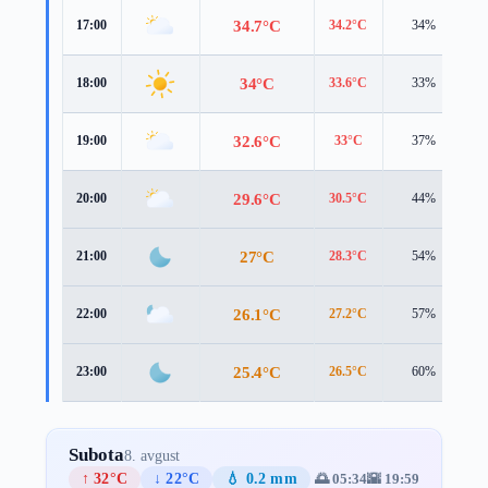
34.7°C
17:00
34.2°C
34%
5
34°C
18:00
33.6°C
33%
4
32.6°C
19:00
33°C
37%
3
29.6°C
20:00
30.5°C
44%
2
27°C
21:00
28.3°C
54%
2
26.1°C
22:00
27.2°C
57%
2
25.4°C
23:00
26.5°C
60%
2
Subota
8. avgust
↑ 32°C
↓ 22°C
💧 0.2 mm
🌅 05:34
🌇 19:59