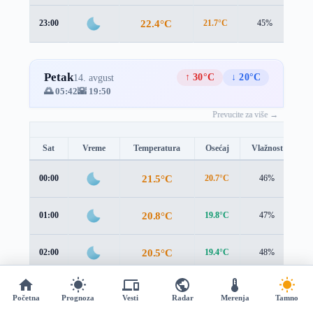
22.4°C
23:00
21.7°C
45%
1.1
Petak
↑ 30°C
↓ 20°C
14. avgust
🌅 05:42
🌇 19:50
Prevucite za više →
Sat
Vreme
Temperatura
Osećaj
Vlažnost
B
21.5°C
00:00
20.7°C
46%
1.
20.8°C
01:00
19.8°C
47%
1.
20.5°C
02:00
19.4°C
48%
1.
20.4°C
03:00
19.2°C
49%
1.
Početna
Prognoza
Vesti
Radar
Merenja
Tamno