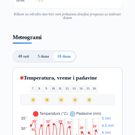
16.08.
Klikom na određen dan biće vam prikazana detaljna prognoza za izabrani
datum
Meteogrami
48 sati
5 dana
10 dana
Temperatura, vreme i padavine
7.
8.
9.
10.
11.
12.
13.
14.
15.
16.