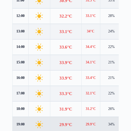
30.9°C
11:00
31.5°C
33%
2.
32.2°C
12:00
33.1°C
28%
2.
33.1°C
13:00
34°C
24%
2.
33.6°C
14:00
34.4°C
22%
1.
33.9°C
15:00
34.1°C
21%
1.
33.9°C
16:00
33.4°C
21%
1.
33.3°C
17:00
32.1°C
22%
1.
31.9°C
18:00
31.2°C
26%
1.
29.9°C
19:00
29.9°C
34%
1.