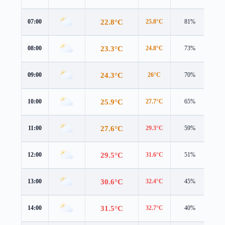
22.8°C
07:00
25.8°C
81%
1.0
23.3°C
08:00
24.8°C
73%
2.8
24.3°C
09:00
26°C
70%
2.8
25.9°C
10:00
27.7°C
65%
2.8
27.6°C
11:00
29.3°C
59%
3.7
29.5°C
12:00
31.6°C
51%
4.2
30.6°C
13:00
32.4°C
45%
4.2
31.5°C
14:00
32.7°C
40%
4.2