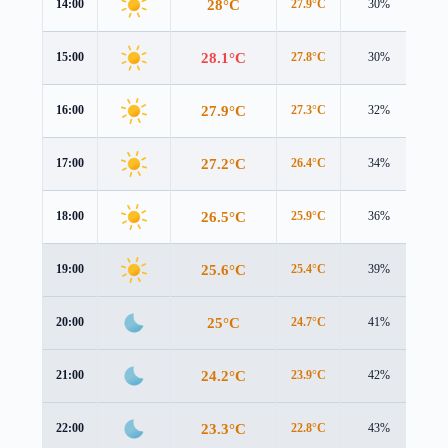
28°C
14:00
27.9°C
30%
2.9
28.1°C
15:00
27.8°C
30%
2.6
27.9°C
16:00
27.3°C
32%
2.1
27.2°C
17:00
26.4°C
34%
1.6
26.5°C
18:00
25.9°C
36%
1.1
25.6°C
19:00
25.4°C
39%
0.9
25°C
20:00
24.7°C
41%
0.8
24.2°C
21:00
23.9°C
42%
0.9
23.3°C
22:00
22.8°C
43%
1.0