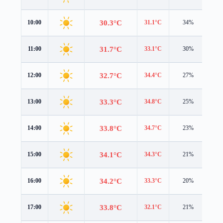
30.3°C
10:00
31.1°C
34%
0.7
31.7°C
11:00
33.1°C
30%
0.7
32.7°C
12:00
34.4°C
27%
0.9
33.3°C
13:00
34.8°C
25%
1.3
33.8°C
14:00
34.7°C
23%
1.6
34.1°C
15:00
34.3°C
21%
1.9
34.2°C
16:00
33.3°C
20%
2.2
33.8°C
17:00
32.1°C
21%
2.2