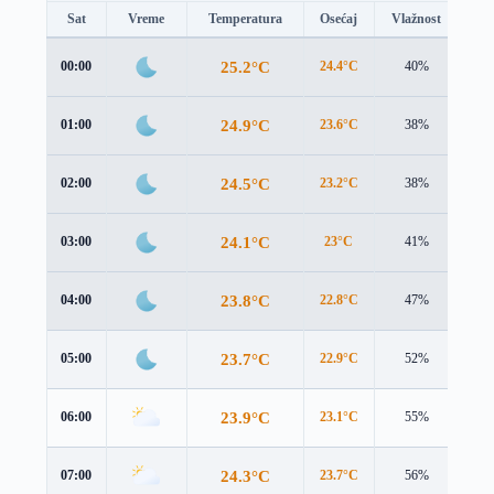
Sat
Vreme
Temperatura
Osećaj
Vlažnost
Br
25.2°C
00:00
24.4°C
40%
1.9
24.9°C
01:00
23.6°C
38%
2.1
24.5°C
02:00
23.2°C
38%
2.2
24.1°C
03:00
23°C
41%
2.3
23.8°C
04:00
22.8°C
47%
2.8
23.7°C
05:00
22.9°C
52%
3.5
23.9°C
06:00
23.1°C
55%
4.0
24.3°C
07:00
23.7°C
56%
4.3