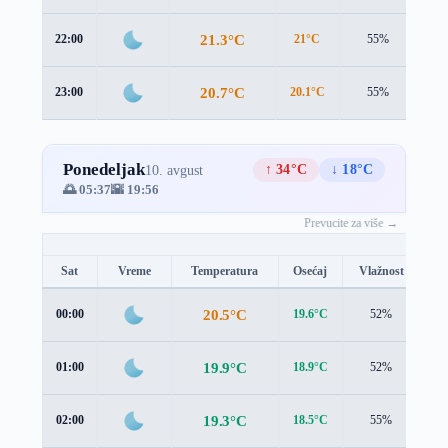
21.3°C
22:00
21°C
55%
1.8
20.7°C
23:00
20.1°C
55%
2.0
Ponedeljak
↑ 34°C
↓ 18°C
10. avgust
🌅 05:37
🌇 19:56
Prevucite za više →
Sat
Vreme
Temperatura
Osećaj
Vlažnost
Br
20.5°C
00:00
19.6°C
52%
1.
19.9°C
01:00
18.9°C
52%
1.
19.3°C
02:00
18.5°C
55%
1.