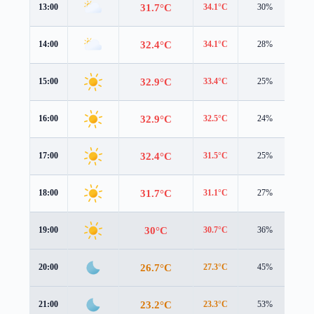
31.7°C
13:00
34.1°C
30%
0.6
32.4°C
14:00
34.1°C
28%
1.0
32.9°C
15:00
33.4°C
25%
1.7
32.9°C
16:00
32.5°C
24%
2.0
32.4°C
17:00
31.5°C
25%
1.7
31.7°C
18:00
31.1°C
27%
1.3
30°C
19:00
30.7°C
36%
0.7
26.7°C
20:00
27.3°C
45%
1.0
23.2°C
21:00
23.3°C
53%
1.6