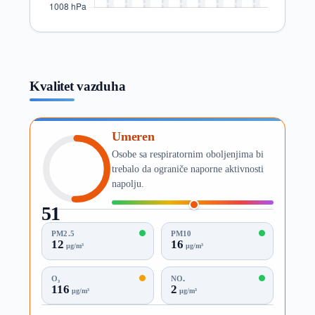
Kvalitet vazduha
Umeren
Osobe sa respiratornim oboljenjima bi
trebalo da ograniče naporne aktivnosti
napolju.
51
AQI
PM2.5
PM10
12
16
µg/m³
µg/m³
O₃
NO₂
116
2
µg/m³
µg/m³