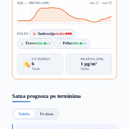
AQI — TREND (24H)
min 22 · max 62
Ambrozija
visoko
POLEN
Trave
nisko
Pelin
nisko
UV INDEKS
PRAŠINA (PM)
6
1 µg/m³
Visok
Nisko
Satna prognoza po terminima
Tabela
Po danu