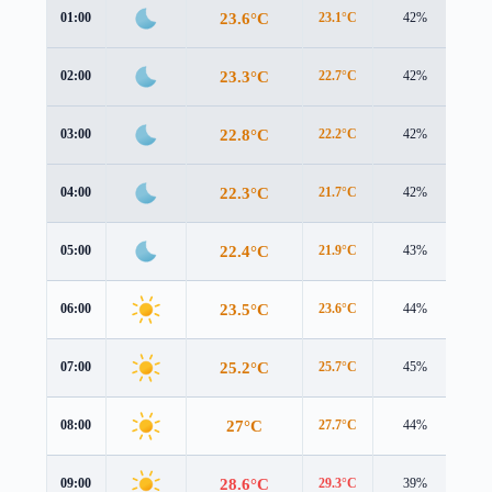
23.6°C
01:00
23.1°C
42%
0.9
23.3°C
02:00
22.7°C
42%
0.9
22.8°C
03:00
22.2°C
42%
0.8
22.3°C
04:00
21.7°C
42%
0.6
22.4°C
05:00
21.9°C
43%
0.4
23.5°C
06:00
23.6°C
44%
0.1
25.2°C
07:00
25.7°C
45%
0.4
27°C
08:00
27.7°C
44%
0.7
28.6°C
09:00
29.3°C
39%
0.8