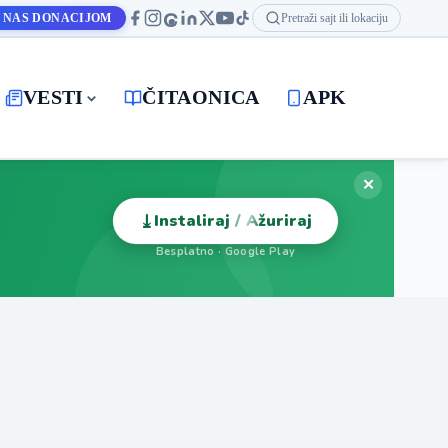
 NAS DONACIJOM
Pretraži sajt ili lokaciju
VESTI
ČITAONICA
APK
✕
⤓
Instaliraj / Ažuriraj
Besplatno · Google Play