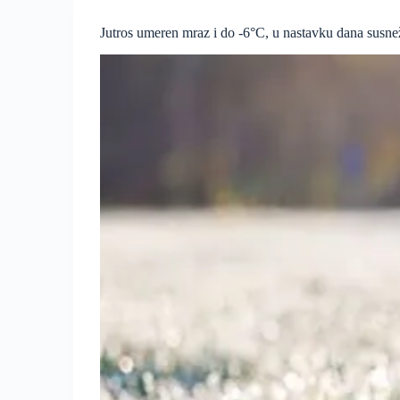
do
-6°C
Jutros umeren mraz i do -6°C, u nastavku dana susnež
u
Vojvodini