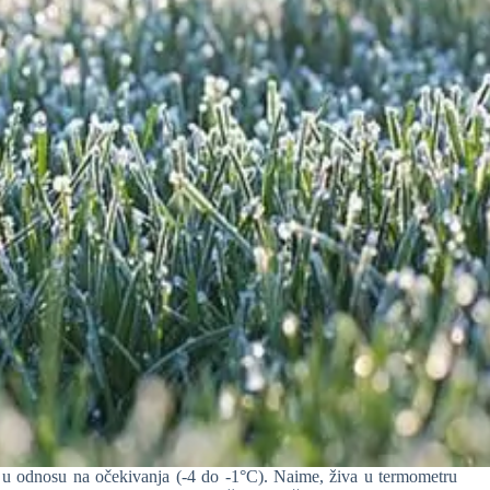
re u odnosu na očekivanja (-4 do -1°C). Naime, živa u termometru