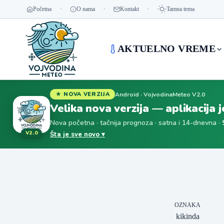
Početna
O nama
Kontakt
Tamna tema
AKTUELNO VREME
Android · VojvodinaMeteo V2.0
★ NOVA VERZIJA
Velika nova verzija — aplikacija 
Nova početna · tačnija prognoza · satna i 14-dnevna ·
V2.0
Šta je sve novo ▾
OZNAKA
kikinda