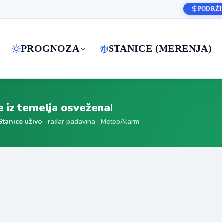
PODRŽI
PROGNOZA
STANICE (MERENJA)
je iz temelja osvežena!
Stanice uživo
· radar padavina · MeteoAlarm