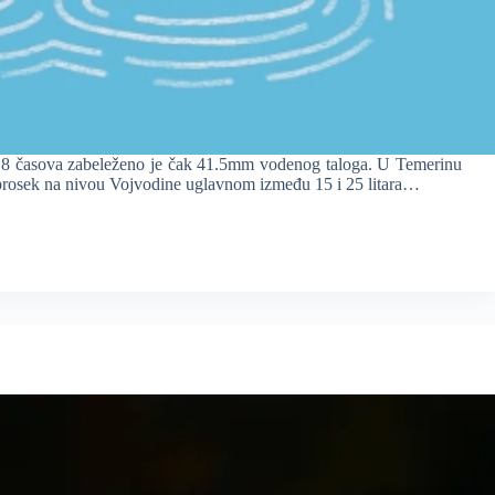
o 8 časova zabeleženo je čak 41.5mm vodenog taloga. U Temerinu
prosek na nivou Vojvodine uglavnom između 15 i 25 litara…