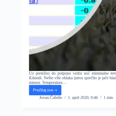
Uz pretežno do potpuno vedru noć minimalne tempe
Kikindi. Nešto više oblaka jutros sprečilo je jače hl
minusi. Temperatura…
Pročitaj sve
Mraz
„obrao“
Jovan Čabrilo
1. april 2020, 9:46
1 min
voće,
jutros
i