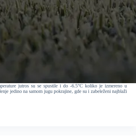
rature jutros su se spustile i do -6.5°C koliko je izmereno u
ađenje jedino na samom jugu pokrajine, gde su i zabeleženi najblaži