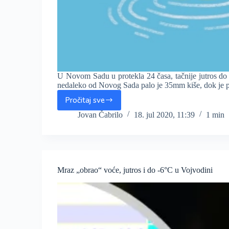
U Novom Sadu u protekla 24 časa, tačnije jutros d
nedaleko od Novog Sada palo je 35mm kiše, dok je 
Pročitaj sve
U
protekla
Jovan Čabrilo
18. jul 2020, 11:39
1 min
24
sata
uglavnom
15
do
Mraz „obrao“ voće, jutros i do -6°C u Vojvodini
25mm
kiše,
a
ponegde
i
do