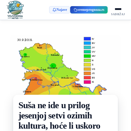
Najave
vremeprognoza.rs
SADRŽAJ
Suša ne ide u prilog
jesenjoj setvi ozimih
kultura, hoće li uskoro