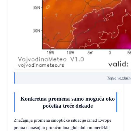
Topla vazdušn
Konkretna promena samo moguća oko
početka treće dekade
Značajnija promena sinoptičke situacije iznad Evrope
prema današnjim proračunima globalnih numeričkih