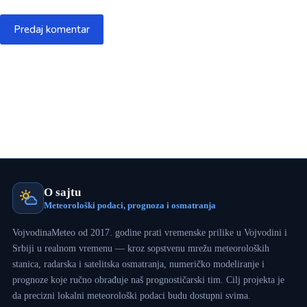
Predaj komentar
O sajtu
Meteorološki podaci, prognoza i osmatranja
VojvodinaMeteo od 2017. godine prati vremenske prilike u Vojvodini i
Srbiji u realnom vremenu — kroz sopstvenu mrežu meteoroloških
stanica, radarska i satelitska osmatranja, numeričko modeliranje i
prognoze koje ručno obrađuje naš prognostičarski tim. Cilj projekta je
da precizni lokalni meteorološki podaci budu dostupni svima.