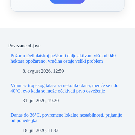
Povezane objave
Požar u Deliblatskoj peščari i dalje aktivan: više od 940
hektara opožareno, vrućina ostaje veliki problem
8. avgust 2026, 12:59
Vrhunac tropskog talasa za nekoliko dana, meriće se i do
40°C, evo kada se može očekivati prvo osveženje
31. jul 2026, 19:20
Danas do 36°C, povremene lokalne nestabilnosti, prijatnije
od ponedeljka
18. jul 2026, 11:33