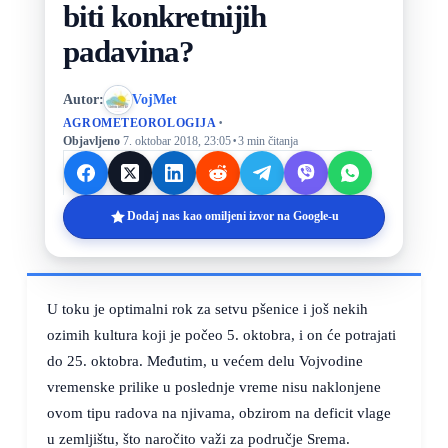
biti konkretnijih
padavina?
Autor:
VojMet
·
AGROMETEOROLOGIJA
·
Objavljeno
7. oktobar 2018, 23:05
3 min čitanja
Dodaj nas kao omiljeni izvor na Google-u
U toku je optimalni rok za setvu pšenice i još nekih
ozimih kultura koji je počeo 5. oktobra, i on će potrajati
do 25. oktobra. Međutim, u većem delu Vojvodine
vremenske prilike u poslednje vreme nisu naklonjene
ovom tipu radova na njivama, obzirom na deficit vlage
u zemljištu, što naročito važi za područje Srema.