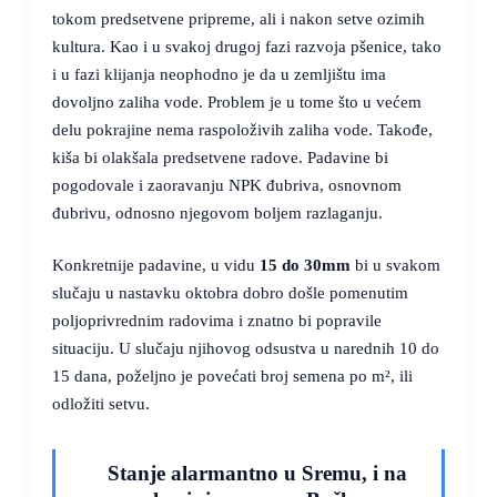
tokom predsetvene pripreme, ali i nakon setve ozimih
kultura. Kao i u svakoj drugoj fazi razvoja pšenice, tako
i u fazi klijanja neophodno je da u zemljištu ima
dovoljno zaliha vode. Problem je u tome što u većem
delu pokrajine nema raspoloživih zaliha vode. Takođe,
kiša bi olakšala predsetvene radove. Padavine bi
pogodovale i zaoravanju NPK đubriva, osnovnom
đubrivu, odnosno njegovom boljem razlaganju.
Konkretnije padavine, u vidu
15 do 30mm
bi u svakom
slučaju u nastavku oktobra dobro došle pomenutim
poljoprivrednim radovima i znatno bi popravile
situaciju. U slučaju njihovog odsustva u narednih 10 do
15 dana, poželjno je povećati broj semena po m², ili
odložiti setvu.
Stanje alarmantno u Sremu, i na