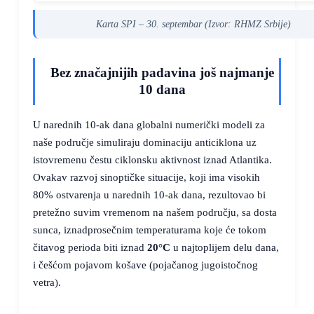
Karta SPI – 30. septembar (Izvor: RHMZ Srbije)
Bez značajnijih padavina još najmanje
10 dana
U narednih 10-ak dana globalni numerički modeli za
naše područje simuliraju dominaciju anticiklona uz
istovremenu čestu ciklonsku aktivnost iznad Atlantika.
Ovakav razvoj sinoptičke situacije, koji ima visokih
80% ostvarenja u narednih 10-ak dana, rezultovao bi
pretežno suvim vremenom na našem području, sa dosta
sunca, iznadprosečnim temperaturama koje će tokom
čitavog perioda biti iznad
20°C
u najtoplijem delu dana,
i češćom pojavom košave (pojačanog jugoistočnog
vetra).