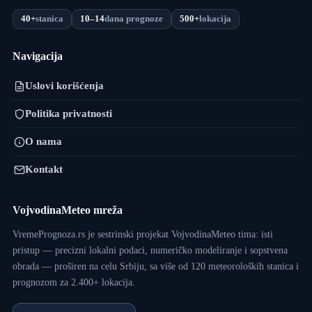
40+
stanica
10–14
dana prognoze
500+
lokacija
Navigacija
Uslovi korišćenja
Politika privatnosti
O nama
Kontakt
VojvodinaMeteo mreža
VremePrognoza.rs je sestrinski projekat VojvodinaMeteo tima: isti
pristup — precizni lokalni podaci, numeričko modeliranje i sopstvena
obrada — proširen na celu Srbiju, sa više od 120 meteoroloških stanica i
prognozom za 2.400+ lokacija.