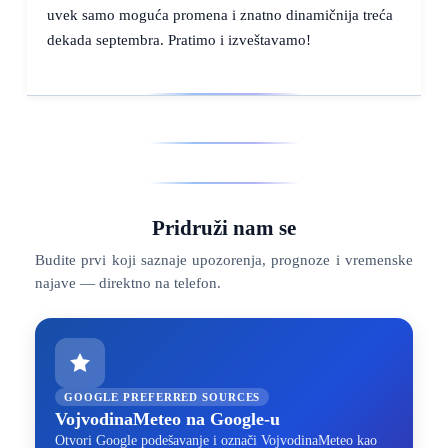
uvek samo moguća promena i znatno dinamičnija treća
dekada septembra. Pratimo i izveštavamo!
Pridruži nam se
Budite prvi koji saznaje upozorenja, prognoze i vremenske
najave — direktno na telefon.
GOOGLE PREFERRED SOURCES
VojvodinaMeteo na Google-u
Otvori Google podešavanje i označi VojvodinaMeteo kao