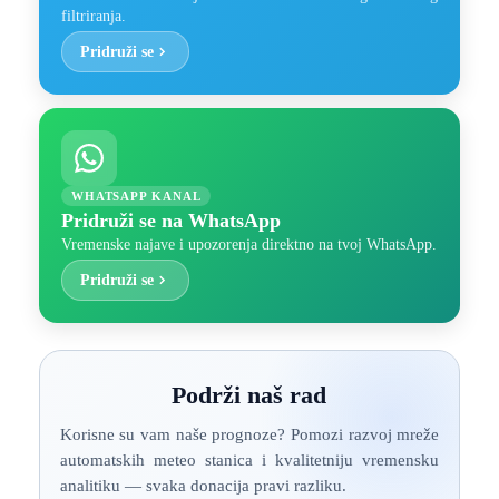
filtriranja.
Pridruži se
WHATSAPP KANAL
Pridruži se na WhatsApp
Vremenske najave i upozorenja direktno na tvoj WhatsApp.
Pridruži se
Podrži naš rad
Korisne su vam naše prognoze? Pomozi razvoj mreže
automatskih meteo stanica i kvalitetniju vremensku
analitiku — svaka donacija pravi razliku.