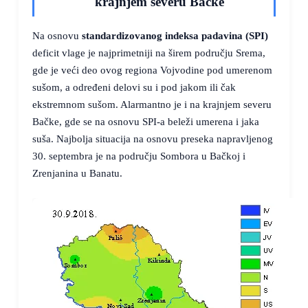
krajnjem severu Bačke
Na osnovu
standardizovanog indeksa padavina (SPI)
deficit vlage je najprimetniji na širem području Srema,
gde je veći deo ovog regiona Vojvodine pod umerenom
sušom, a određeni delovi su i pod jakom ili čak
ekstremnom sušom. Alarmantno je i na krajnjem severu
Bačke, gde se na osnovu SPI-a beleži umerena i jaka
suša. Najbolja situacija na osnovu preseka napravljenog
30. septembra je na području Sombora u Bačkoj i
Zrenjanina u Banatu.