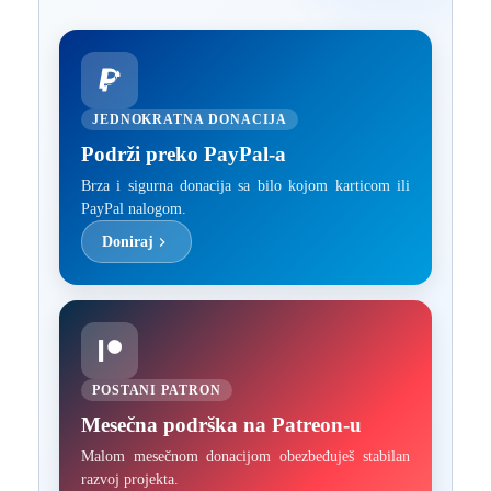
JEDNOKRATNA DONACIJA
Podrži preko PayPal-a
Brza i sigurna donacija sa bilo kojom karticom ili
PayPal nalogom.
Doniraj
POSTANI PATRON
Mesečna podrška na Patreon-u
Malom mesečnom donacijom obezbeđuješ stabilan
razvoj projekta.