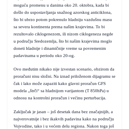
moguću promenu u danima oko 20. oktobra, kada bi
došlo do uspostavljanja snažnog azorskog anticiklona,
što bi ubrzo potom pokrenulo hladniju vazdušnu masu
sa severa kontinenta prema našim krajevima. To bi
rezultovalo ciklogenezom, ili nizom ciklogeneza negde
u području Sredozemlja, što bi našim krajevima moglo
doneti hladnije i dinamičnije vreme sa povremenim
padavinama u periodu oko 20-og.
Ovo međutim nikako nije izvestan scenario, obzirom da
proračuni nisu složni. Na iznad priloženom dijagramu se
čak i lako može zapaziti kako glavni proračun GFS
modela „štrči“ sa hladnijom varijantom (T 850hPa) u
odnosu na kontrolni proračun i većinu perturbacija.
Zaključak je jasan – još desetak dana bez značajnijih, a
najverovatnije i bez ikakvih padavina kako na području
Vojvodine, tako i u većem delu regiona. Nakon toga još