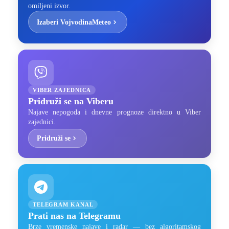
omiljeni izvor.
Izaberi VojvodinaMeteo
VIBER ZAJEDNICA
Pridruži se na Viberu
Najave nepogoda i dnevne prognoze direktno u Viber
zajednici.
Pridruži se
TELEGRAM KANAL
Prati nas na Telegramu
Brze vremenske najave i radar — bez algoritamskog