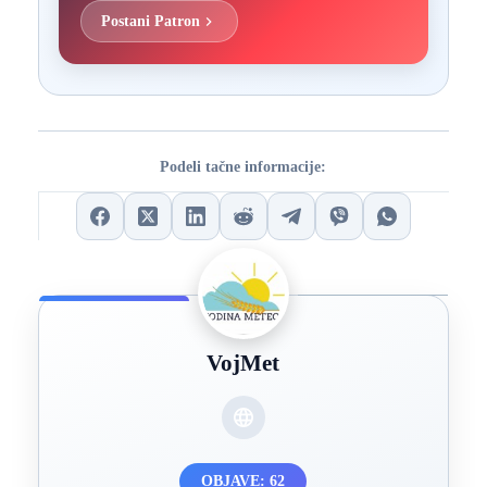
Postani Patron
Podeli tačne informacije:
VojMet
OBJAVE: 62