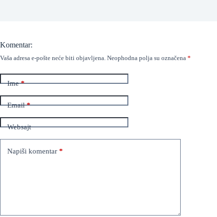
Komentar:
Vaša adresa e-pošte neće biti objavljena.
Neophodna polja su označena
*
Ime
*
Email
*
Websajt
Napiši komentar
*