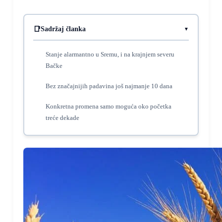
Sadržaj članka
Stanje alarmantno u Sremu, i na krajnjem severu
Bačke
Bez značajnijih padavina još najmanje 10 dana
Konkretna promena samo moguća oko početka
treće dekade