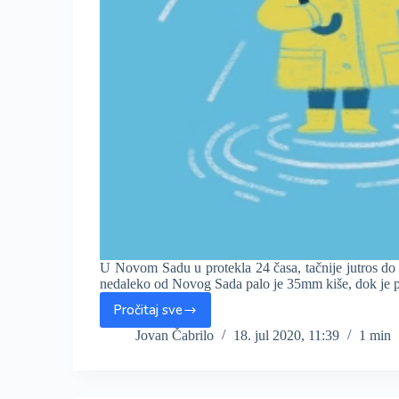
U Novom Sadu u protekla 24 časa, tačnije jutros d
nedaleko od Novog Sada palo je 35mm kiše, dok je 
Pročitaj sve
U
protekla
Jovan Čabrilo
18. jul 2020, 11:39
1 min
24
sata
uglavnom