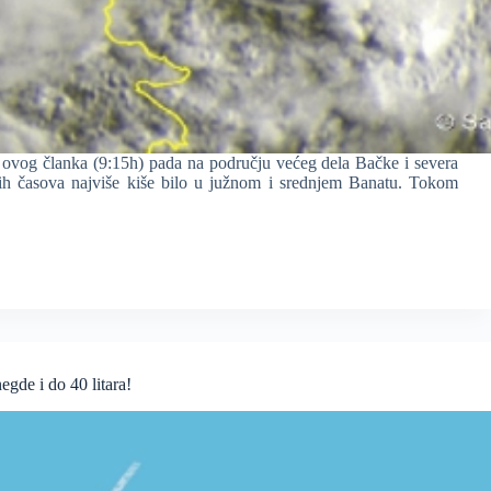
a ovog članka (9:15h) pada na području većeg dela Bačke i severa
jih časova najviše kiše bilo u južnom i srednjem Banatu. Tokom
gde i do 40 litara!