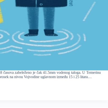
o 8 časova zabeleženo je čak 41.5mm vodenog taloga. U Temerinu
prosek na nivou Vojvodine uglavnom između 15 i 25 litara…