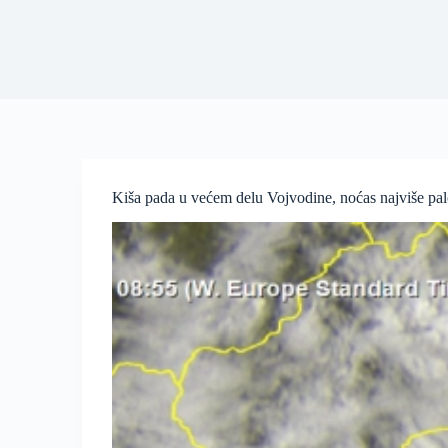
Kiša pada u većem delu Vojvodine, noćas najviše pa