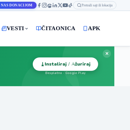
 NAS DONACIJOM
Pretraži sajt ili lokaciju
VESTI
ČITAONICA
APK
✕
⤓
Instaliraj / Ažuriraj
Besplatno · Google Play