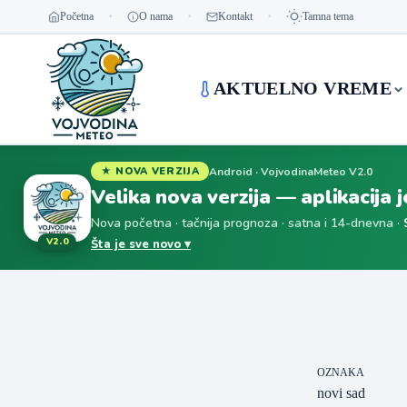
Početna
O nama
Kontakt
Tamna tema
AKTUELNO VREME
Android · VojvodinaMeteo V2.0
★ NOVA VERZIJA
Velika nova verzija — aplikacija 
Nova početna · tačnija prognoza · satna i 14-dnevna ·
V2.0
Šta je sve novo ▾
OZNAKA
novi sad