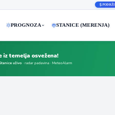
PODRŽI
PROGNOZA
STANICE (MERENJA)
je iz temelja osvežena!
Stanice uživo
· radar padavina · MeteoAlarm