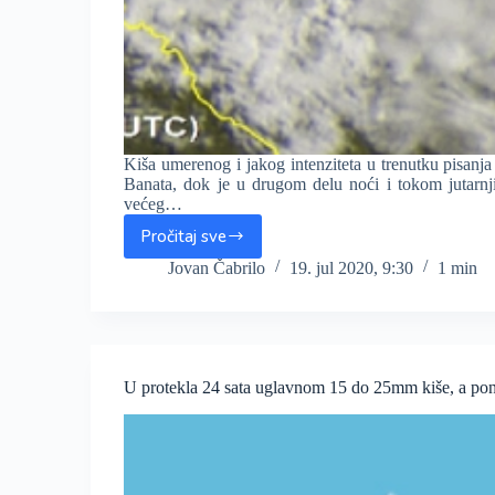
Kiša umerenog i jakog intenziteta u trenutku pisanj
Banata, dok je u drugom delu noći i tokom jutarn
većeg…
Pročitaj sve
Kiša
pada
Jovan Čabrilo
19. jul 2020, 9:30
1 min
u
većem
delu
Vojvodine,
noćas
U protekla 24 sata uglavnom 15 do 25mm kiše, a pone
najviše
palo
u
južnom
Banatu