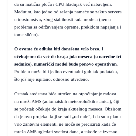
da su matična ploča i CPU hladnjak već nabavljeni.
Međutim, kao jedno od rešenja nameće se zakup servera
u inostranstvu, zbog stabilnosti rada modela (nema
problema sa održavanjem opreme, prekidom napajanja i
tome slično).
O ovome će odluka biti donešena vrlo brzo, i
očekujemo da već do kraja jula meseca (u naredne tri
sedmice), numerički model bude ponovo operativan.
Problem može biti jedino eventualni gubitak podataka,
što još nije ispitano, odnosno utvrđeno.
Ostatak sredstava biće utrošen na otpočinjanje radova
na mreži AMS (automatskih meteoroloških stanica), čiji
se početak očekuje do kraja aktuelnog meseca. Obzirom
da je ovo projekat koji se radi „od nule“, i da su u planu
vrlo zahtevni elementi, ne može se precizirati kada će
mreža AMS ugledati svetlost dana, a takođe je izvesno