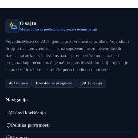
O sajtu
Meteorološki podaci, prognoza i osmatranja
VojvodinaMeteo od 2017. godine prati vremenske prilike u Vojvodini i
Srbiji u realnom vremenu — kroz sopstvenu mrežu meteoroloških
stanica, radarska i satelitska osmatranja, numeričko modeliranje i
prognoze koje ručno obrađuje naš prognostičarski tim. Cilj projekta je
da precizni lokalni meteorološki podaci budu dostupni svima.
40+
stanica
10–14
dana prognoze
500+
lokacija
Navigacija
Uslovi korišćenja
Politika privatnosti
O nama