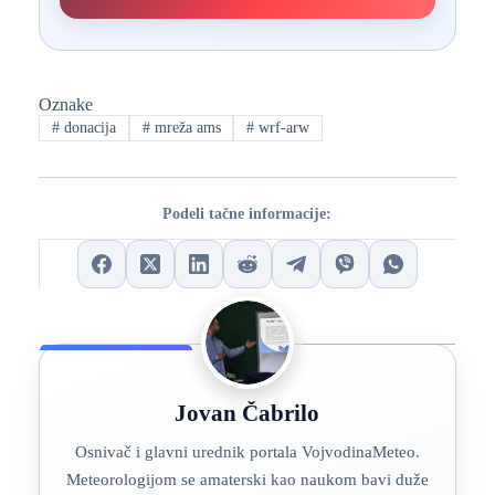
Oznake
#
donacija
#
mreža ams
#
wrf-arw
Podeli tačne informacije:
Jovan Čabrilo
Osnivač i glavni urednik portala VojvodinaMeteo.
Meteorologijom se amaterski kao naukom bavi duže