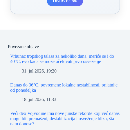
OBJAVE: 786
Povezane objave
Vrhunac tropskog talasa za nekoliko dana, meriće se i do
40°C, evo kada se može očekivati prvo osveženje
31. jul 2026, 19:20
Danas do 36°C, povremene lokalne nestabilnosti, prijatnije
od ponedeljka
18. jul 2026, 11:33
Veći deo Vojvodine ima nove junske rekorde koji već danas
mogu biti premašeni, destabilizacija i osveženje blizu, šta
nam donose?