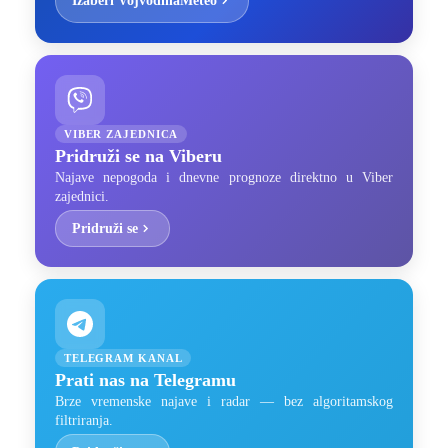
Izaberi VojvodinaMeteo
VIBER ZAJEDNICA
Pridruži se na Viberu
Najave nepogoda i dnevne prognoze direktno u Viber
zajednici.
Pridruži se
TELEGRAM KANAL
Prati nas na Telegramu
Brze vremenske najave i radar — bez algoritamskog
filtriranja.