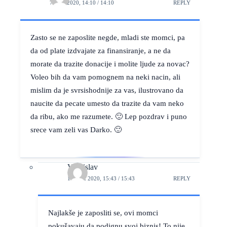
7. JUL 2020, 14:10 / 14:10
REPLY
Zasto se ne zaposlite negde, mladi ste momci, pa
da od plate izdvajate za finansiranje, a ne da
morate da trazite donacije i molite ljude za novac?
Voleo bih da vam pomognem na neki nacin, ali
mislim da je svrsishodnije za vas, ilustrovano da
naucite da pecate umesto da trazite da vam neko
da ribu, ako me razumete. 🙂 Lep pozdrav i puno
srece vam zeli vas Darko. 🙂
Vladislav
11. JUL 2020, 15:43 / 15:43
REPLY
Najlakše je zaposliti se, ovi momci
pokušavaju da podignu svoj biznis! To nije