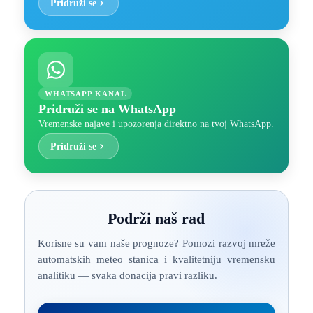
Pridruži se
WHATSAPP KANAL
Pridruži se na WhatsApp
Vremenske najave i upozorenja direktno na tvoj WhatsApp.
Pridruži se
Podrži naš rad
Korisne su vam naše prognoze? Pomozi razvoj mreže
automatskih meteo stanica i kvalitetniju vremensku
analitiku — svaka donacija pravi razliku.