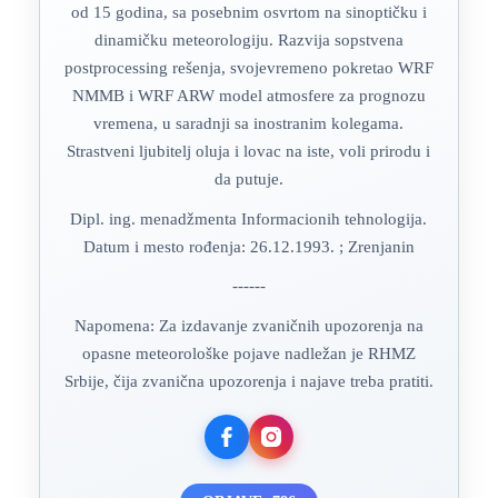
od 15 godina, sa posebnim osvrtom na sinoptičku i
dinamičku meteorologiju. Razvija sopstvena
postprocessing rešenja, svojevremeno pokretao WRF
NMMB i WRF ARW model atmosfere za prognozu
vremena, u saradnji sa inostranim kolegama.
Strastveni ljubitelj oluja i lovac na iste, voli prirodu i
da putuje.
Dipl. ing. menadžmenta Informacionih tehnologija.
Datum i mesto rođenja: 26.12.1993. ; Zrenjanin
------
Napomena: Za izdavanje zvaničnih upozorenja na
opasne meteorološke pojave nadležan je RHMZ
Srbije, čija zvanična upozorenja i najave treba pratiti.