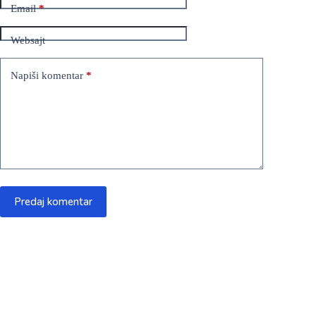
Email
*
Websajt
Napiši komentar
*
Predaj komentar