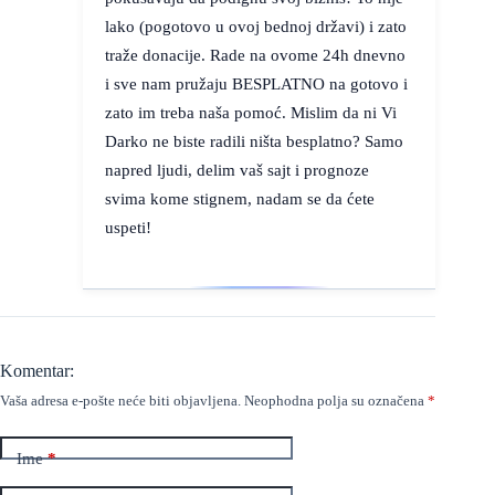
lako (pogotovo u ovoj bednoj državi) i zato
traže donacije. Rade na ovome 24h dnevno
i sve nam pružaju BESPLATNO na gotovo i
zato im treba naša pomoć. Mislim da ni Vi
Darko ne biste radili ništa besplatno? Samo
napred ljudi, delim vaš sajt i prognoze
svima kome stignem, nadam se da ćete
uspeti!
Komentar:
Vaša adresa e-pošte neće biti objavljena.
Neophodna polja su označena
*
Ime
*