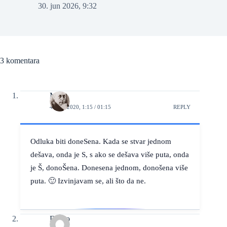
30. jun 2026, 9:32
3 komentara
M
4. JUL 2020, 1:15 / 01:15
REPLY
Odluka biti doneSena. Kada se stvar jednom
dešava, onda je S, s ako se dešava više puta, onda
je Š, donoŠena. Donesena jednom, donošena više
puta. 🙂 Izvinjavam se, ali što da ne.
Darko