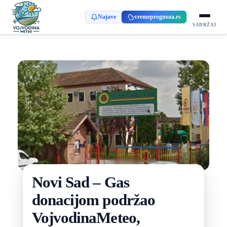
Najave
vremeprognoza.rs
SADRŽAJ
Novi Sad – Gas
donacijom podržao
VojvodinaMeteo,