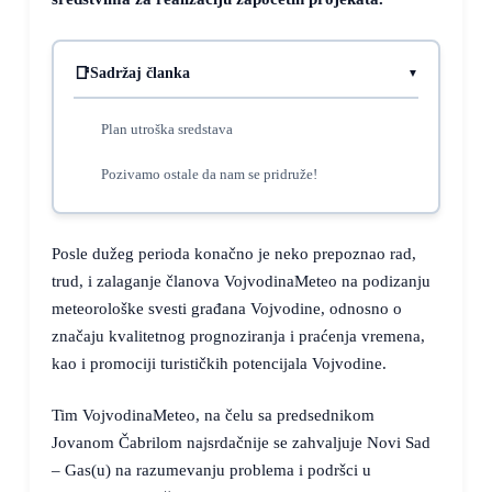
Sadržaj članka
Plan utroška sredstava
Pozivamo ostale da nam se pridruže!
Posle dužeg perioda konačno je neko prepoznao rad,
trud, i zalaganje članova VojvodinaMeteo na podizanju
meteorološke svesti građana Vojvodine, odnosno o
značaju kvalitetnog prognoziranja i praćenja vremena,
kao i promociji turističkih potencijala Vojvodine.
Tim VojvodinaMeteo, na čelu sa predsednikom
Jovanom Čabrilom najsrdačnije se zahvaljuje Novi Sad
– Gas(u) na razumevanju problema i podršci u