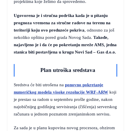
projektima koje želimo da sprovedemo.
Ugovorena je i stručna podrška kada je u pitanju
prognoza vremena za stručne radove na terenu na
teritoriji koju ovo preduzeće pokriva
, odnosno za još
nekoliko opština pored grada Novog Sada.
Takođe,
najavljeno je i da će po pokretanju mreže AMS, jedna
stanica biti postavljena u krugu Novi Sad – Gas d.o.o.
Plan utroška sredstava
Sredstva će biti utrošena na
ponovno pokretanje
numeričkog modela visoke rezolucije WRF-ARW
koji
je prestao sa radom u septembru prošle godine, nakon
najobičnijeg godišnjeg servisiranja (čišćenja) serverskog
računara u jednom poznatom zrenjaninskom servisu.
Za sada je u planu kupovina novog procesora, obzirom