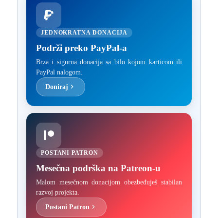
JEDNOKRATNA DONACIJA
Podrži preko PayPal-a
Brza i sigurna donacija sa bilo kojom karticom ili
PayPal nalogom.
Doniraj
POSTANI PATRON
Mesečna podrška na Patreon-u
Malom mesečnom donacijom obezbeđuješ stabilan
razvoj projekta.
Postani Patron