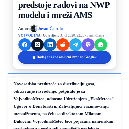
predstoje radovi na NWP
modelu i mreži AMS
Autor:
Jovan Čabrilo
·
·
VOJVODINA
Objavljeno
3. jul 2020, 22:28
3 min čitanja
Dodaj nas kao omiljeni izvor na Google-u
Novosadsko preduzeće za distribuciju gasa,
održavanje i izvođenje, potpisalo je sa
VojvodinaMeteo, odnosno Udruženjem „EkoMeteos“
Ugovor o Donatorstvu. Zahvaljujući razumevanju
menadžmenta, na čelu sa direktorom Milanom
Đukićem, VojvodinaMeteo biće pojačana namenskim
sredstvima za realizaciju započetih projekata.