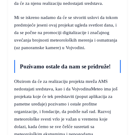
da će za njenu realizaciju nedostajati sredstava.
Mi se iskreno nadamo da će se stvoriti uslovi da tokom
predstojeće jeseni ovaj projekat ugleda svetlost dana, i
da se počne na promociji digitalizacije i značajnog
uvećanja brojnosti meteoroloških merenja i osmatranja
(uz panoramske kamere) u Vojvodini.
Pozivamo ostale da nam se pridruže!
Obzirom da će za realizaciju projekta mreža AMS
nedostajati sredstava, kao i da VojvodinaMeteo ima još
projekata koje će tek predstaviti (poput aplikacija za
pametne uređaje) pozivamo i ostale profitne
organizacije, i fondacije, da podrže naš rad. Razvoj
meteorološke svesti vrlo je važan u vremenu koje
dolazi, kada ćemo se sve češće susretati sa
meteorološkim ekstremima i nepogodama.