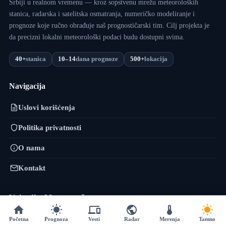
Srbiji u realnom vremenu — kroz sopstvenu mrežu meteoroloških
stanica, radarska i satelitska osmatranja, numeričko modeliranje i
prognoze koje ručno obrađuje naš prognostičarski tim. Cilj projekta je
da precizni lokalni meteorološki podaci budu dostupni svima.
40+
stanica
10–14
dana prognoze
500+
lokacija
Navigacija
Uslovi korišćenja
Politika privatnosti
O nama
Kontakt
VojvodinaMeteo mreža
VremePrognoza.rs je sestrinski projekat VojvodinaMeteo tima: isti
Početna
Prognoza
Vesti
Radar
Merenja
Tamno