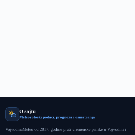
VojvodinaMeteo,
predstoje
radovi
na
NWP
modelu
i
mreži
AMS
O sajtu
Meteorološki podaci, prognoza i osmatranja
VojvodinaMeteo od 2017. godine prati vremenske prilike u Vojvodini i