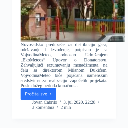
Novosadsko preduzeće za distribuciju gasa,
održavanje i izvođenje, potpisalo je sa
VojvodinaMeteo, odnosno Udruženjem
„EkoMeteos“ Ugovor o Donatorstvu.
Zahvaljujući razumevanju menadžmenta, na
čelu sa direktorom Milanom Đukićem,
VojvodinaMeteo biće pojačana namenskim
sredstvima za realizaciju započetih projekata.
Posle dužeg perioda konačno…
Pročitaj sve
Novi
Sad
Jovan Čabrilo
3. jul 2020, 22:28
3 komentara
2 min
–
Gas
donacijom
podržao