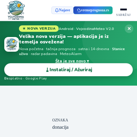
Najave
vremeprognoza.rs
SADRŽAJ
✕
Android · VojvodinaMeteo V2.0
★ NOVA VERZIJA
Velika nova verzija — aplikacija je iz
temelja osvežena!
Nova početna · tačnija prognoza · satna i 14-dnevna ·
Stanice
uživo
· radar padavina · MeteoAlarm
Šta je sve novo ▾
⤓
Instaliraj / Ažuriraj
Besplatno · Google Play
OZNAKA
donacija