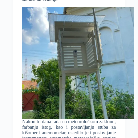
na
NWP
modelu
i
mreži
AMS
Nakon tri dana rada na meteorološkom zaklonu,
farbanju istog, kao i postavljanju stuba za
kišomer i anemometar, usledilo je i postavljanje