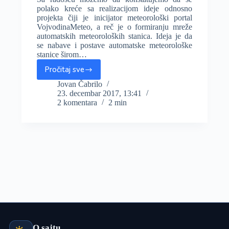
polako kreće sa realizacijom ideje odnosno
projekta čiji je inicijator meteorološki portal
VojvodinaMeteo, a reč je o formiranju mreže
automatskih meteoroloških stanica. Ideja je da
se nabave i postave automatske meteorološke
stanice širom…
Pročitaj sve
Prikupljena
sredstva
Jovan Čabrilo
23. decembar 2017, 13:41
–
2 komentara
2 min
postavlja
se
AMS
u
Kikindi,
do
proleća
kreće
mreža
stanica
O sajtu