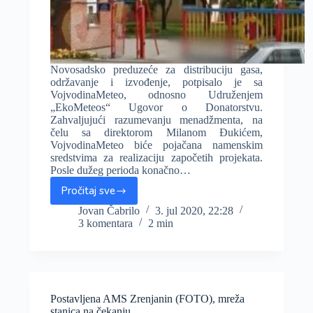
Novosadsko preduzeće za distribuciju gasa,
održavanje i izvođenje, potpisalo je sa
VojvodinaMeteo, odnosno Udruženjem
„EkoMeteos“ Ugovor o Donatorstvu.
Zahvaljujući razumevanju menadžmenta, na
čelu sa direktorom Milanom Đukićem,
VojvodinaMeteo biće pojačana namenskim
sredstvima za realizaciju započetih projekata.
Posle dužeg perioda konačno…
Pročitaj sve
Novi
Sad
Jovan Čabrilo
3. jul 2020, 22:28
3 komentara
2 min
–
Gas
donacijom
podržao
VojvodinaMeteo,
predstoje
Postavljena AMS Zrenjanin (FOTO), mreža
radovi
stanica na čekanju