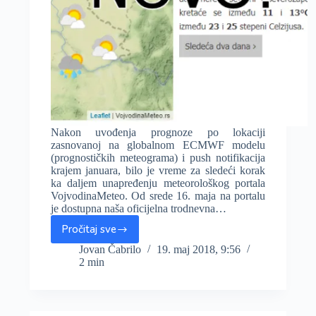
Nakon uvođenja prognoze po lokaciji
zasnovanoj na globalnom ECMWF modelu
(prognostičkih meteograma) i push notifikacija
krajem januara, bilo je vreme za sledeći korak
ka daljem unapređenju meteorološkog portala
VojvodinaMeteo. Od srede 16. maja na portalu
je dostupna naša oficijelna trodnevna…
Pročitaj sve
Na
portalu
Jovan Čabrilo
19. maj 2018, 9:56
2 min
dostupna
trodnevna
prognoza
za