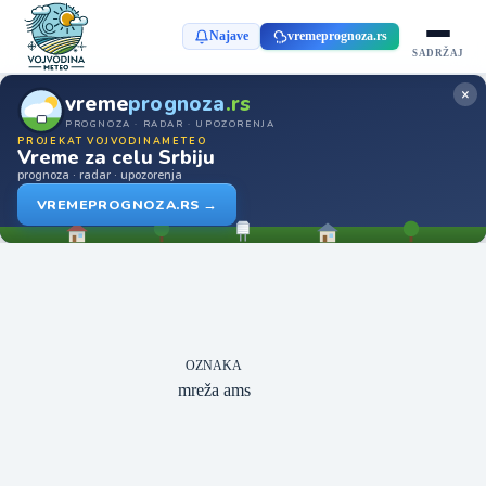
Najave
vremeprognoza.rs
SADRŽAJ
×
vreme
prognoza
.rs
PROGNOZA · RADAR · UPOZORENJA
PROJEKAT VOJVODINAMETEO
Vreme za celu Srbiju
prognoza · radar · upozorenja
VREMEPROGNOZA.RS →
OZNAKA
mreža ams