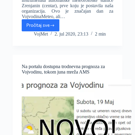
instrumenata automatske meteorološke stanice
Zrenjanin (centar), prve koju je postavila naša
organizacija. Ovo je značajan dan za
VojvodinaMeteo, ali…
Pročitaj sve
Postavljena
AMS
VojMet
2. jul 2020, 23:13
2 min
Zrenjanin
(FOTO),
mreža
stanica
na
Na portalu dostupna trodnevna prognoza za
čekanju
Vojvodinu, tokom juna mreža AMS