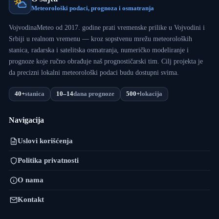
Meteorološki podaci, prognoza i osmatranja
VojvodinaMeteo od 2017. godine prati vremenske prilike u Vojvodini i
Srbiji u realnom vremenu — kroz sopstvenu mrežu meteoroloških
stanica, radarska i satelitska osmatranja, numeričko modeliranje i
prognoze koje ručno obrađuje naš prognostičarski tim. Cilj projekta je
da precizni lokalni meteorološki podaci budu dostupni svima.
40+
stanica
10–14
dana prognoze
500+
lokacija
Navigacija
Uslovi korišćenja
Politika privatnosti
O nama
Kontakt