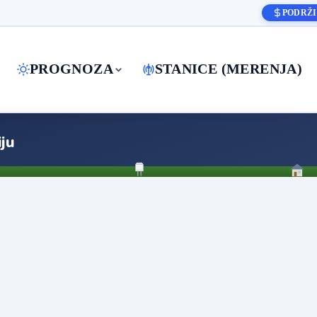
PODRŽI
PROGNOZA
STANICE (MERENJA)
ju