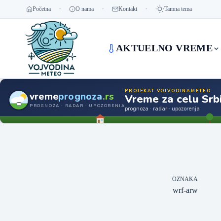
Početna
O nama
Kontakt
Tamna tema
AKTUELNO VREME
PROJEKAT VOJVODINAMETEO
vreme
prognoza
.rs
Vreme za celu Srbi
PROGNOZA · RADAR · UPOZORENJA
prognoza · radar · upozorenja
OZNAKA
wrf-arw