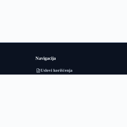
Navigacija
Uslovi korišćenja
i i Srbiji u
Politika privatnosti
adarska i
o obrađuje
O nama
ološki podaci
Kontakt