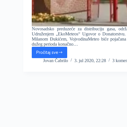
Novosadsko preduzeće za distribuciju gasa, održ
Udruženjem „EkoMeteos“ Ugovor o Donatorstvu. Z
Milanom Đukićem, VojvodinaMeteo biće pojačana na
dužeg perioda konačno…
Pročitaj sve
Novi
Sad
Jovan Čabrilo
3. jul 2020, 22:28
3 komen
–
Gas
donacijom
podržao
VojvodinaMeteo,
predstoje
radovi
na
NWP
modelu
i