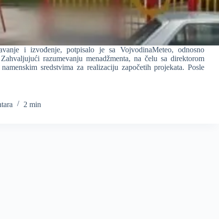
avanje i izvođenje, potpisalo je sa VojvodinaMeteo, odnosno
ahvaljujući razumevanju menadžmenta, na čelu sa direktorom
menskim sredstvima za realizaciju započetih projekata. Posle
tara
2 min