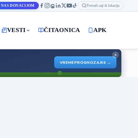
 NAS DONACIJOM
Pretraži sajt ili lokaciju
VESTI
ČITAONICA
APK
×
VREMEPROGNOZA.RS →