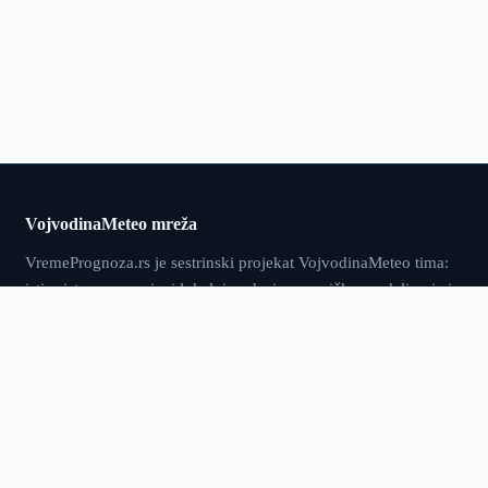
VojvodinaMeteo mreža
VremePrognoza.rs je sestrinski projekat VojvodinaMeteo tima:
isti pristup — precizni lokalni podaci, numeričko modeliranje i
sopstvena obrada — proširen na celu Srbiju, sa više od 120
meteoroloških stanica i prognozom za 2.400+ lokacija.
vremeprognoza.rs