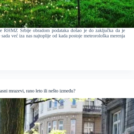
ne RHMZ Srbije obradom podataka došao je do zaključka da je
 sada već iza nas najtoplije od kada postoje meteorološka merenja
ni mrazevi, rano leto ili nešto između?