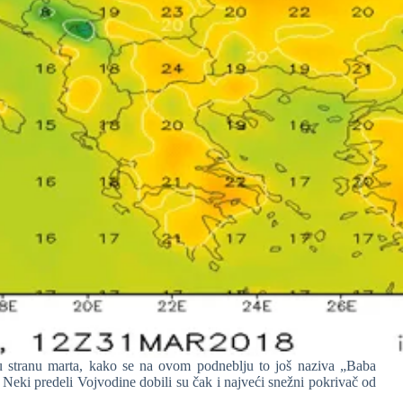
 stranu marta, kako se na ovom podneblju to još naziva „Baba
 Neki predeli Vojvodine dobili su čak i najveći snežni pokrivač od