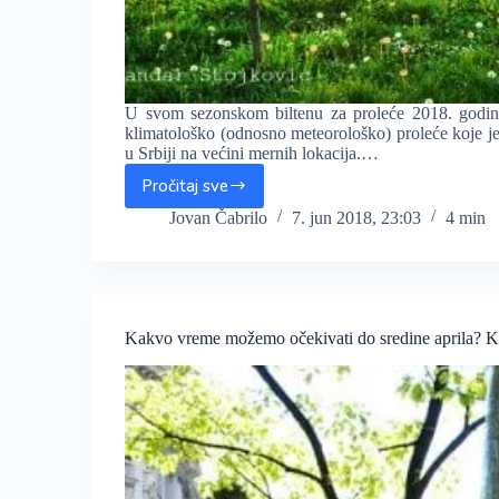
U svom sezonskom biltenu za proleće 2018. godi
klimatološko (odnosno meteorološko) proleće koje je
u Srbiji na većini mernih lokacija.…
Pročitaj sve
ALARMANTNO?
Proleće
Jovan Čabrilo
7. jun 2018, 23:03
4 min
2018.
godine
najtoplije
u
ISTORIJI
Kakvo vreme možemo očekivati do sredine aprila? Kas
merenja
u
Srbiji