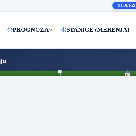
PODRŽI
PROGNOZA
STANICE (MERENJA)
ju