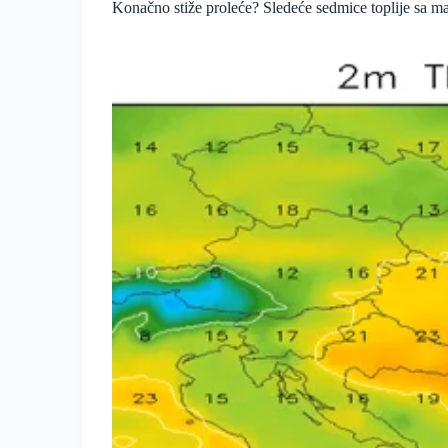
Konačno stiže proleće? Sledeće sedmice toplije sa m
Kasni
mrazevi,
rano
leto
ili
nešto
između?