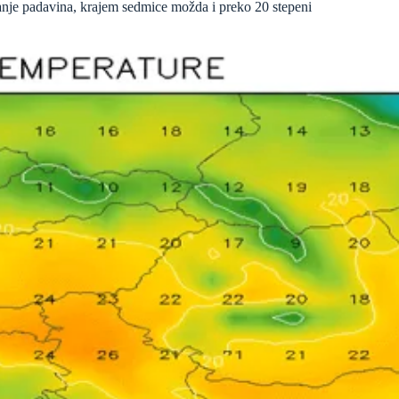
anje padavina, krajem sedmice možda i preko 20 stepeni