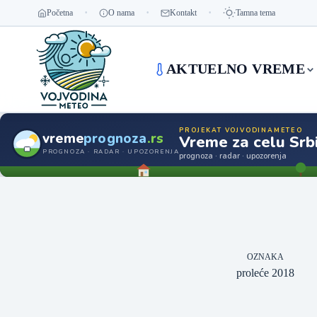
Početna
O nama
Kontakt
Tamna tema
AKTUELNO VREME
PROJEKAT VOJVODINAMETEO
vreme
prognoza
.rs
Vreme za celu Srbi
PROGNOZA · RADAR · UPOZORENJA
prognoza · radar · upozorenja
OZNAKA
proleće 2018