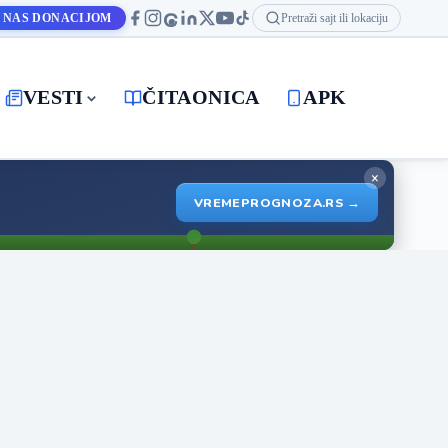
 NAS DONACIJOM
Pretraži sajt ili lokaciju
VESTI
ČITAONICA
APK
×
VREMEPROGNOZA.RS →