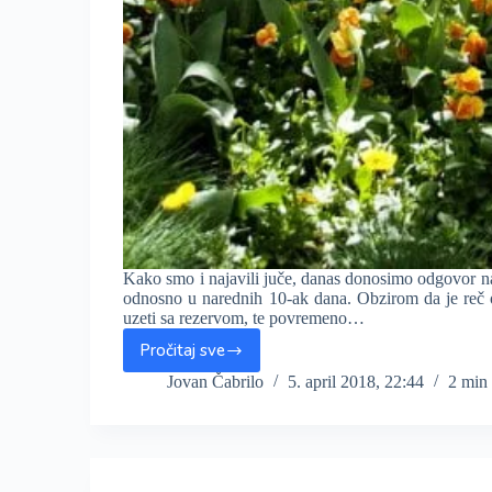
Kako smo i najavili juče, danas donosimo odgovor na 
odnosno u narednih 10-ak dana. Obzirom da je reč 
uzeti sa rezervom, te povremeno…
Pročitaj sve
Kakvo
vreme
Jovan Čabrilo
5. april 2018, 22:44
2 min
možemo
očekivati
do
sredine
aprila?