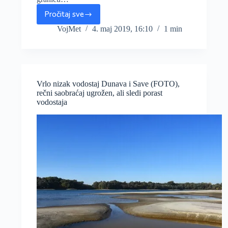
Pročitaj sve
Vodostaj
na
VojMet
4. maj 2019, 16:10
1 min
Tamišu
iznad
granice
redovne
odbrane
Vrlo nizak vodostaj Dunava i Save (FOTO),
od
rečni saobraćaj ugrožen, ali sledi porast
poplava
vodostaja
uz
ekološku
katastrofu