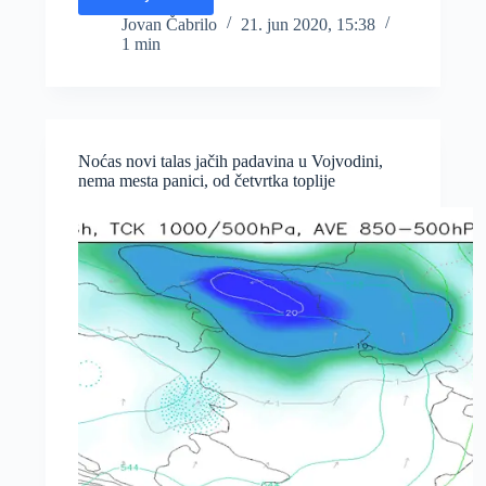
Mediji
(opet)
Jovan Čabrilo
21. jun 2020, 15:38
1 min
dižu
paniku,
a
Tamiš
u
stagnaciji
Noćas novi talas jačih padavina u Vojvodini,
nema mesta panici, od četvrtka toplije