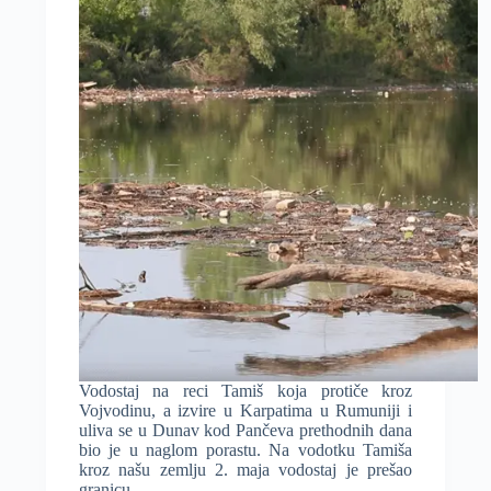
četvrtka
toplije
Vodostaj na reci Tamiš koja protiče kroz
Vojvodinu, a izvire u Karpatima u Rumuniji i
uliva se u Dunav kod Pančeva prethodnih dana
bio je u naglom porastu. Na vodotku Tamiša
kroz našu zemlju 2. maja vodostaj je prešao
granicu…