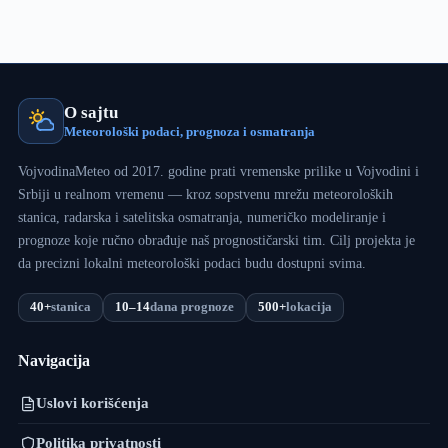
ugrožen,
ali
sledi
porast
vodostaja
O sajtu
Meteorološki podaci, prognoza i osmatranja
VojvodinaMeteo od 2017. godine prati vremenske prilike u Vojvodini i
Srbiji u realnom vremenu — kroz sopstvenu mrežu meteoroloških
stanica, radarska i satelitska osmatranja, numeričko modeliranje i
prognoze koje ručno obrađuje naš prognostičarski tim. Cilj projekta je
da precizni lokalni meteorološki podaci budu dostupni svima.
40+
stanica
10–14
dana prognoze
500+
lokacija
Navigacija
Uslovi korišćenja
Politika privatnosti