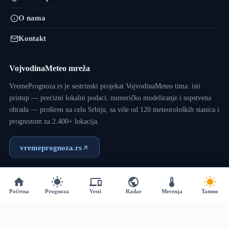
O nama
Kontakt
VojvodinaMeteo mreža
VremePrognoza.rs je sestrinski projekat VojvodinaMeteo tima: isti
pristup — precizni lokalni podaci, numeričko modeliranje i sopstvena
obrada — proširen na celu Srbiju, sa više od 120 meteoroloških stanica i
prognozom za 2.400+ lokacija.
vremeprognoza.rs
Copyright © 2017 - 2026 - VojvodinaMeteo - Dizajn:
VM
Početna
Prognoza
Vesti
Radar
Merenja
Tamno
Team
.