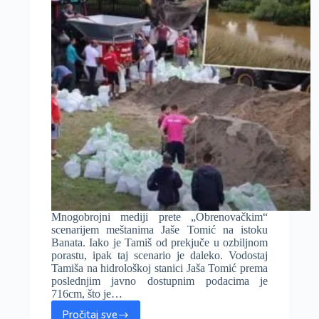
Mnogobrojni mediji prete „Obrenovačkim“
scenarijem meštanima Jaše Tomić na istoku
Banata. Iako je Tamiš od prekjuče u ozbiljnom
porastu, ipak taj scenario je daleko. Vodostaj
Tamiša na hidrološkoj stanici Jaša Tomić prema
poslednjim javno dostupnim podacima je
716cm, što je…
Pročitaj sve