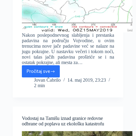
Nakon poslepodnevnog slabljenja i prestanka
padavina na području Vojvodine, u ovim
trenucima nove jače padavine već se nalaze na
jugu pokrajne. U nastavku večeri i tokom noći,
novi talas jačih padavina proširiće se i na
ostatak pokrajne, ali mesta za…
Pročitaj sve
Noćas
novi
Jovan Čabrilo
14. maj 2019, 23:23
2 min
talas
jačih
padavina
u
Vojvodini,
nema
Vodostaj na Tamišu iznad granice redovne
mesta
odbrane od poplava uz ekološku katastrofu
panici,
od