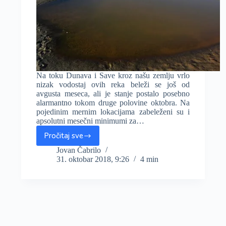
Na toku Dunava i Save kroz našu zemlju vrlo
nizak vodostaj ovih reka beleži se još od
avgusta meseca, ali je stanje postalo posebno
alarmantno tokom druge polovine oktobra. Na
pojedinim mernim lokacijama zabeleženi su i
apsolutni mesečni minimumi za…
Pročitaj sve
Vrlo
nizak
Jovan Čabrilo
31. oktobar 2018, 9:26
4 min
vodostaj
Dunava
i
Save
(FOTO),
rečni
saobraćaj