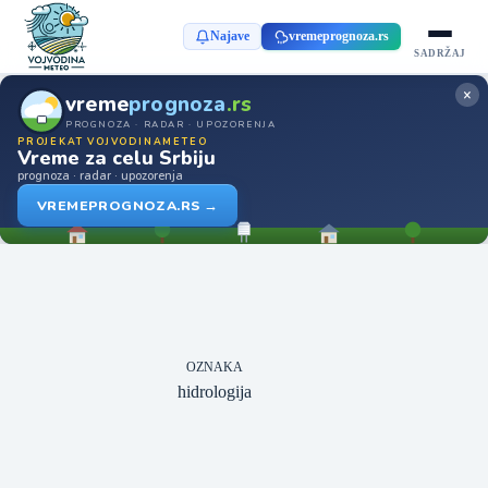
Najave
vremeprognoza.rs
SADRŽAJ
×
vreme
prognoza
.rs
PROGNOZA · RADAR · UPOZORENJA
PROJEKAT VOJVODINAMETEO
Vreme za celu Srbiju
prognoza · radar · upozorenja
VREMEPROGNOZA.RS →
OZNAKA
hidrologija