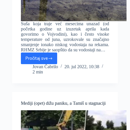
Suša koja traje već mesecima unazad (od
početka godine uz izuzetak aprila kada
govorimo o Vojvodini), kao i često visoke
temperature od juna, uzrokovale su značajno
smanjenje ionako niskog vodostaja na rekama.
RHMZ Srbije je saopštio da su vodostaji na…
Pročitaj sve
Vrlo
nizak
Jovan Čabrilo
20. jul 2022, 10:38
2 min
vodostaj
na
rekama,
zabranjeno
navodnjavanje
iz
Mediji (opet) dižu paniku, a Tamiš u stagnaciji
tri
akumulacije
u
Vojvodini