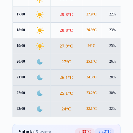
29.8°C
17:00
27.9°C
22%
1.6
28.8°C
18:00
26.9°C
23%
1.6
27.9°C
19:00
26°C
25%
1.6
27°C
20:00
25.1°C
26%
1.7
26.1°C
21:00
24.3°C
28%
1.7
25.1°C
22:00
23.2°C
30%
1.8
24°C
23:00
22.1°C
32%
1.8
Subota
↑ 33°C
↓ 22°C
15. avgust