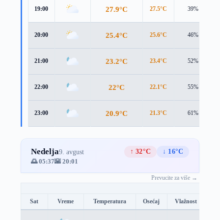
27.9°C
19:00
27.5°C
39%
25.4°C
20:00
25.6°C
46%
23.2°C
21:00
23.4°C
52%
22°C
22:00
22.1°C
55%
20.9°C
23:00
21.3°C
61%
Nedelja
↑ 32°C
↓ 16°C
9. avgust
🌅 05:37
🌇 20:01
Prevucite za više →
Sat
Vreme
Temperatura
Osećaj
Vlažnost
Br