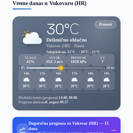
Vreme danas u Vukovaru (HR)
30°C
Promeni
Delimično oblačno
Vukovar (HR) · Danas
Subjektivno 32°C · ↑30°C ↓21°C
VLAGA
VETAR
PRITISAK
UV
43%
SSZ 3 m/s
1018 hPa
7
↑ 05:36
↓ 20:02
14h
15h
16h
17h
18h
19h
30°C
30°C
29°C
29°C
29°C
28°C
Modelski termin (prognoza):
14:00, 08.08.
Prognoza ažurirana
8. avgust 09:57
Dugoročna prognoza za Vukovar (HR) — 15
→
dana
Ansambl (91 simulacija) · verovatnoće · temperaturni