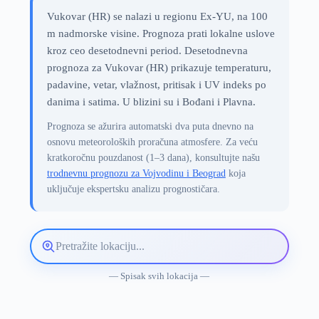
Vukovar (HR) se nalazi u regionu Ex-YU, na 100
m nadmorske visine. Prognoza prati lokalne uslove
kroz ceo desetodnevni period. Desetodnevna
prognoza za Vukovar (HR) prikazuje temperaturu,
padavine, vetar, vlažnost, pritisak i UV indeks po
danima i satima. U blizini su i Bođani i Plavna.
Prognoza se ažurira automatski dva puta dnevno na
osnovu meteoroloških proračuna atmosfere. Za veću
kratkoročnu pouzdanost (1–3 dana), konsultujte našu
trodnevnu prognozu za Vojvodinu i Beograd
koja
uključuje ekspertsku analizu prognostičara.
Pretražite
lokaciju
vremenske
— Spisak svih lokacija —
prognoze