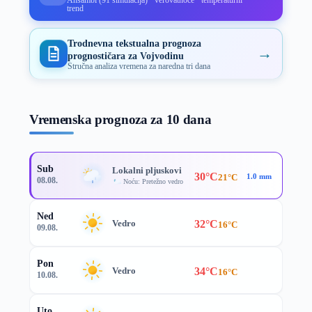
trend
Trodnevna tekstualna prognoza
→
prognostičara za Vojvodinu
Stručna analiza vremena za naredna tri dana
Vremenska prognoza za 10 dana
Sub
Lokalni pljuskovi
30°C
21°C
1.0 mm
08.08.
Noću: Pretežno vedro
Ned
32°C
Vedro
16°C
09.08.
Pon
34°C
Vedro
16°C
10.08.
Uto