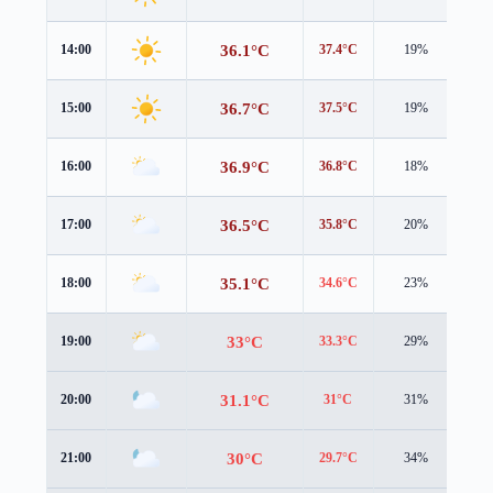
36.1°C
14:00
37.4°C
19%
0.7
36.7°C
15:00
37.5°C
19%
0.9
36.9°C
16:00
36.8°C
18%
1.0
36.5°C
17:00
35.8°C
20%
1.1
35.1°C
18:00
34.6°C
23%
1.4
33°C
19:00
33.3°C
29%
1.1
31.1°C
20:00
31°C
31%
1.5
30°C
21:00
29.7°C
34%
1.8