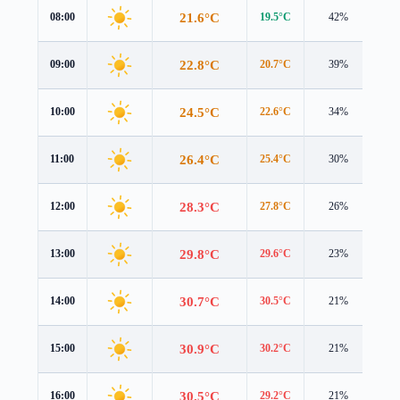
21.6°C
08:00
19.5°C
42%
3.2
22.8°C
09:00
20.7°C
39%
3.1
24.5°C
10:00
22.6°C
34%
2.9
26.4°C
11:00
25.4°C
30%
2.5
28.3°C
12:00
27.8°C
26%
2.3
29.8°C
13:00
29.6°C
23%
2.0
30.7°C
14:00
30.5°C
21%
1.8
30.9°C
15:00
30.2°C
21%
1.7
30.5°C
16:00
29.2°C
21%
1.6