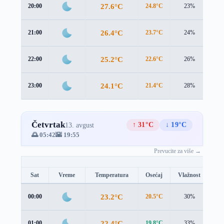
27.6°C
20:00
24.8°C
23%
2.9
26.4°C
21:00
23.7°C
24%
2.5
25.2°C
22:00
22.6°C
26%
2.5
24.1°C
23:00
21.4°C
28%
2.8
Četvrtak
↑ 31°C
↓ 19°C
13. avgust
🌅 05:42
🌇 19:55
Prevucite za više →
Sat
Vreme
Temperatura
Osećaj
Vlažnost
Br
23.2°C
00:00
20.5°C
30%
2.9
22.4°C
01:00
19.8°C
33%
2.7