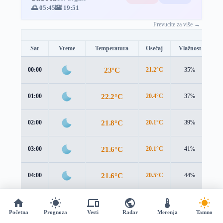
🌅 05:45
🌇 19:51
Prevucite za više →
Sat
Vreme
Temperatura
Osećaj
Vlažnost
Br
23°C
00:00
21.2°C
35%
1.
22.2°C
01:00
20.4°C
37%
1.
21.8°C
02:00
20.1°C
39%
1.
21.6°C
03:00
20.1°C
41%
1.
21.6°C
04:00
20.5°C
44%
1.
22°C
05:00
21.1°C
46%
1.
Početna
Prognoza
Vesti
Radar
Merenja
Tamno