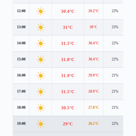
30.4°C
12:00
29.2°C
23%
3.5
31°C
13:00
30°C
23%
3.6
31.5°C
14:00
30.4°C
22%
3.7
31.8°C
15:00
30.4°C
22%
3.6
31.9°C
16:00
29.9°C
21%
3.5
31.5°C
17:00
28.9°C
21%
3.3
30.5°C
18:00
27.8°C
21%
3.2
29°C
19:00
26.2°C
22%
3.1