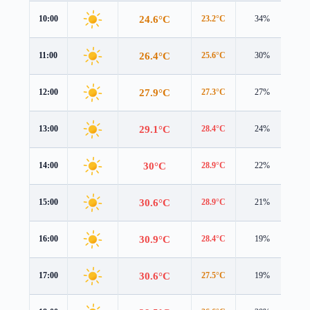
24.6°C
10:00
23.2°C
34%
2.1
26.4°C
11:00
25.6°C
30%
2.2
27.9°C
12:00
27.3°C
27%
2.6
29.1°C
13:00
28.4°C
24%
3.1
30°C
14:00
28.9°C
22%
3.5
30.6°C
15:00
28.9°C
21%
3.6
30.9°C
16:00
28.4°C
19%
3.6
30.6°C
17:00
27.5°C
19%
3.4