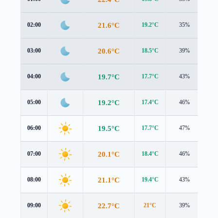
21.6°C
02:00
19.2°C
35%
2.5
20.6°C
03:00
18.5°C
39%
2.4
19.7°C
04:00
17.7°C
43%
2.2
19.2°C
05:00
17.4°C
46%
2.2
19.5°C
06:00
17.7°C
47%
2.3
20.1°C
07:00
18.4°C
46%
2.3
21.1°C
08:00
19.4°C
43%
2.4
22.7°C
09:00
21°C
39%
2.2