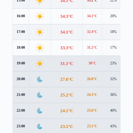
34.1°C
15:00
35.2°C
22%
0.
34.3°C
16:00
34.1°C
20%
1.
34.1°C
17:00
32.4°C
18%
1.
33.3°C
18:00
31.2°C
17%
1.
31.1°C
19:00
30°C
23%
1.
27.6°C
20:00
26.8°C
32%
1.
25.2°C
21:00
24.3°C
36%
1.
24.1°C
22:00
23.6°C
40%
0.
23.5°C
23:00
23.1°C
43%
0.