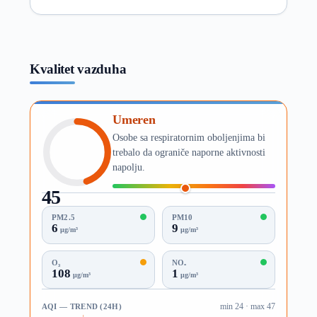
Kvalitet vazduha
Umeren
Osobe sa respiratornim oboljenjima bi
trebalo da ograniče naporne aktivnosti
napolju.
45
AQI
PM2.5
PM10
6
9
µg/m³
µg/m³
O₃
NO₂
108
1
µg/m³
µg/m³
AQI — TREND (24H)
min 24 · max 47