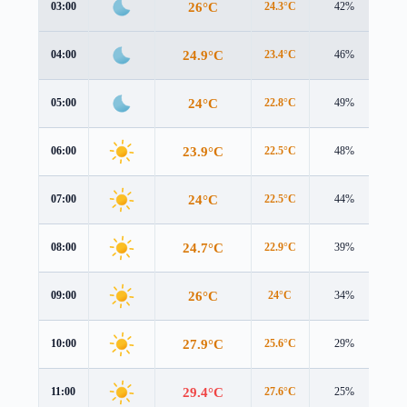
26°C
03:00
24.3°C
42%
4.4
24.9°C
04:00
23.4°C
46%
4.3
24°C
05:00
22.8°C
49%
4.0
23.9°C
06:00
22.5°C
48%
3.9
24°C
07:00
22.5°C
44%
3.6
24.7°C
08:00
22.9°C
39%
3.5
26°C
09:00
24°C
34%
3.4
27.9°C
10:00
25.6°C
29%
3.4
29.4°C
11:00
27.6°C
25%
3.4