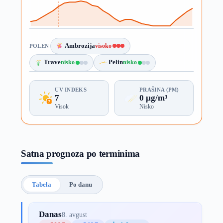
Ambrozija
visoko
POLEN
Trave
nisko
Pelin
nisko
UV INDEKS
PRAŠINA (PM)
7
0 µg/m³
Visok
Nisko
Satna prognoza po terminima
Tabela
Po danu
Danas
8. avgust