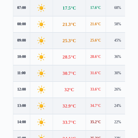
17.5°C
07:00
17.6°C
68%
0.
21.3°C
08:00
21.6°C
58%
1.
25.3°C
09:00
25.6°C
45%
0.
28.5°C
10:00
28.6°C
36%
1.
30.7°C
11:00
31.6°C
30%
1.
32°C
12:00
33.6°C
26%
0.
32.9°C
13:00
34.7°C
24%
0.
33.7°C
14:00
35.2°C
22%
0.