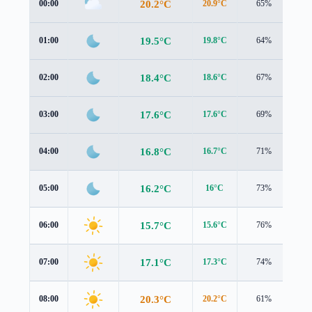
20.2°C
00:00
20.9°C
65%
0.8
19.5°C
01:00
19.8°C
64%
0.9
18.4°C
02:00
18.6°C
67%
1.1
17.6°C
03:00
17.6°C
69%
1.1
16.8°C
04:00
16.7°C
71%
1.2
16.2°C
05:00
16°C
73%
1.2
15.7°C
06:00
15.6°C
76%
1.1
17.1°C
07:00
17.3°C
74%
1.1
20.3°C
08:00
20.2°C
61%
1.7