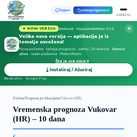
Najave
vremeprognoza.rs
SADRŽAJ
✕
Android · VojvodinaMeteo V2.0
★ NOVA VERZIJA
Velika nova verzija — aplikacija je iz
temelja osvežena!
Nova početna · tačnija prognoza · satna i 14-dnevna ·
Stanice
uživo
· radar padavina · MeteoAlarm
Šta je sve novo ▾
⤓
Instaliraj / Ažuriraj
Besplatno · Google Play
Početna
/
Prognoza po lokacijama
/
Vukovar (HR)
Vremenska prognoza Vukovar
(HR) – 10 dana