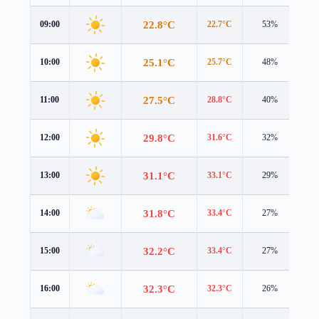
22.8°C
09:00
22.7°C
53%
1.9
25.1°C
10:00
25.7°C
48%
1.3
27.5°C
11:00
28.8°C
40%
1.1
29.8°C
12:00
31.6°C
32%
0.8
31.1°C
13:00
33.1°C
29%
0.7
31.8°C
14:00
33.4°C
27%
0.9
32.2°C
15:00
33.4°C
27%
0.9
32.3°C
16:00
32.3°C
26%
1.3