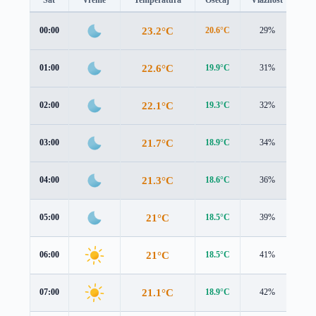
23.2°C
00:00
20.6°C
29%
2.4
22.6°C
01:00
19.9°C
31%
2.7
22.1°C
02:00
19.3°C
32%
2.9
21.7°C
03:00
18.9°C
34%
3.0
21.3°C
04:00
18.6°C
36%
3.1
21°C
05:00
18.5°C
39%
3.3
21°C
06:00
18.5°C
41%
3.3
21.1°C
07:00
18.9°C
42%
3.3