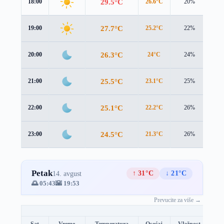
29.5°C
18:00
26.6°C
20%
2.9
27.7°C
19:00
25.2°C
22%
2.1
26.3°C
20:00
24°C
24%
1.8
25.5°C
21:00
23.1°C
25%
2.1
25.1°C
22:00
22.2°C
26%
2.9
24.5°C
23:00
21.3°C
26%
3.5
Petak
↑ 31°C
↓ 21°C
14. avgust
🌅 05:43
🌇 19:53
Prevucite za više →
Sat
Vreme
Temperatura
Osećaj
Vlažnost
Br