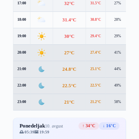
32°C
17:00
31.5°C
27%
1.5
31.4°C
18:00
30.8°C
28%
1.6
30°C
19:00
29.4°C
29%
1.1
27°C
20:00
27.4°C
41%
0.8
24.8°C
21:00
25.1°C
44%
0.5
22.5°C
22:00
22.5°C
49%
0.9
21°C
23:00
21.2°C
58%
1.1
Ponedeljak
↑ 34°C
↓ 16°C
10. avgust
🌅 05:39
🌇 19:59