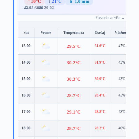
↑ 30°C
↓ 21°C
💧 1.0 mm
🌅 05:36
🌇 20:02
Prevucite za više →
Sat
Vreme
Temperatura
Osećaj
Vlažnost
29.5°C
13:00
31.6°C
47%
30.2°C
14:00
31.9°C
43%
30.3°C
15:00
30.9°C
43%
28.7°C
16:00
28.4°C
45%
29.1°C
17:00
28.8°C
43%
28.7°C
18:00
28.2°C
40%