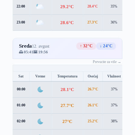
29.2°C
22:00
28.4°C
35%
2.8
28.6°C
23:00
27.3°C
36%
3.7
Sreda
↑ 32°C
↓ 24°C
12. avgust
🌅 05:41
🌇 19:56
Prevucite za više →
Sat
Vreme
Temperatura
Osećaj
Vlažnost
Br
28.1°C
00:00
26.7°C
37%
4.0
27.7°C
01:00
26.1°C
37%
4.1
27°C
02:00
25.2°C
38%
4.3