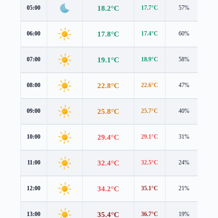
18.2°C
05:00
17.7°C
57%
0.7
17.8°C
06:00
17.4°C
60%
0.8
19.1°C
07:00
18.9°C
58%
0.8
22.8°C
08:00
22.6°C
47%
0.9
25.8°C
09:00
25.7°C
40%
1.0
29.4°C
10:00
29.1°C
31%
1.2
32.4°C
11:00
32.5°C
24%
1.2
34.2°C
12:00
35.1°C
21%
0.9
35.4°C
13:00
36.7°C
19%
0.6