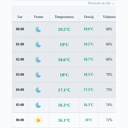
Prevucite za više →
Sat
Vreme
Temperatura
Osećaj
Vlažnost
B
19.5°C
00:00
19.9°C
68%
1.
19°C
01:00
19.2°C
66%
1.
18.6°C
02:00
18.7°C
66%
1.
18°C
03:00
18.3°C
70%
0.
17.1°C
04:00
17.3°C
73%
1.
16.3°C
05:00
16.3°C
74%
0.
16.1°C
06:00
16°C
72%
0.