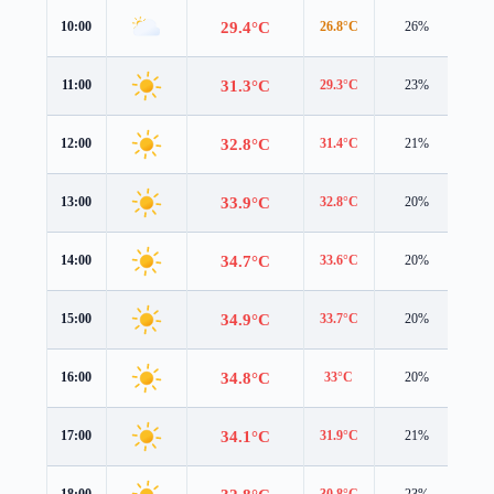
29.4°C
10:00
26.8°C
26%
3.9
31.3°C
11:00
29.3°C
23%
4.0
32.8°C
12:00
31.4°C
21%
3.9
33.9°C
13:00
32.8°C
20%
4.0
34.7°C
14:00
33.6°C
20%
3.9
34.9°C
15:00
33.7°C
20%
3.9
34.8°C
16:00
33°C
20%
3.9
34.1°C
17:00
31.9°C
21%
3.7