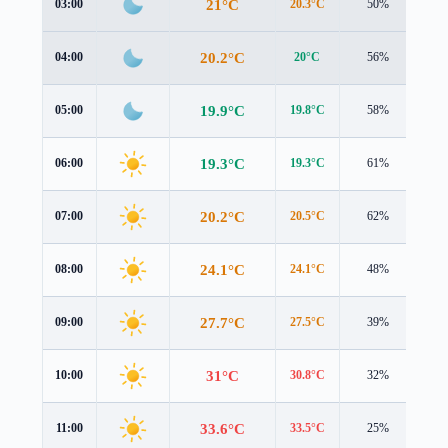
21°C
03:00
20.3°C
50%
1.3
20.2°C
04:00
20°C
56%
0.9
19.9°C
05:00
19.8°C
58%
0.9
19.3°C
06:00
19.3°C
61%
0.9
20.2°C
07:00
20.5°C
62%
0.9
24.1°C
08:00
24.1°C
48%
1.4
27.7°C
09:00
27.5°C
39%
1.8
31°C
10:00
30.8°C
32%
2.0
33.6°C
11:00
33.5°C
25%
2.3