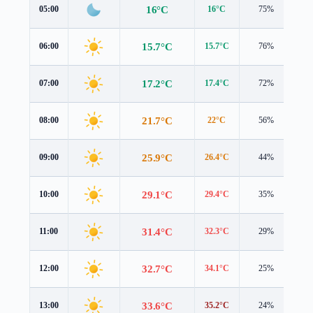
16°C
05:00
16°C
75%
0.
15.7°C
06:00
15.7°C
76%
0.
17.2°C
07:00
17.4°C
72%
0.
21.7°C
08:00
22°C
56%
1.
25.9°C
09:00
26.4°C
44%
0.
29.1°C
10:00
29.4°C
35%
1.
31.4°C
11:00
32.3°C
29%
1.
32.7°C
12:00
34.1°C
25%
0.
33.6°C
13:00
35.2°C
24%
1.