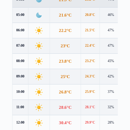
21.6°C
05:00
20.8°C
46%
1.
22.2°C
06:00
21.5°C
47%
1.
23°C
07:00
22.4°C
47%
1.
23.8°C
08:00
23.2°C
45%
1.
25°C
09:00
24.3°C
42%
2.
26.8°C
10:00
25.9°C
37%
2.
28.6°C
11:00
28.1°C
32%
3.
30.4°C
12:00
29.9°C
28%
3.