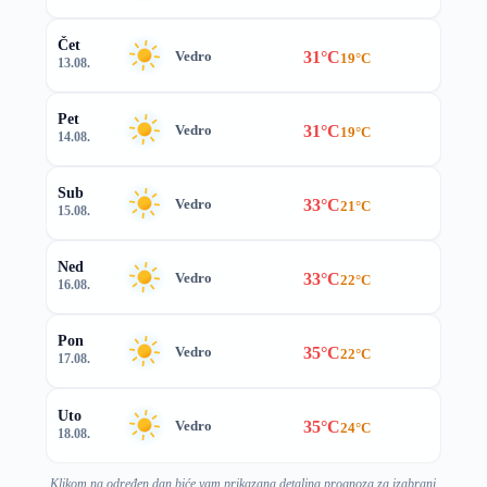
Čet
31°C
Vedro
19°C
13.08.
Pet
31°C
Vedro
19°C
14.08.
Sub
33°C
Vedro
21°C
15.08.
Ned
33°C
Vedro
22°C
16.08.
Pon
35°C
Vedro
22°C
17.08.
Uto
35°C
Vedro
24°C
18.08.
Klikom na određen dan biće vam prikazana detaljna prognoza za izabrani