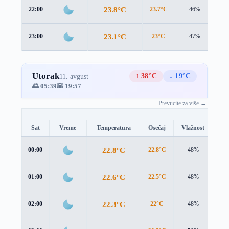
23.8°C
22:00
23.7°C
46%
1.
23.1°C
23:00
23°C
47%
0.
Utorak
↑ 38°C
↓ 19°C
11. avgust
🌅 05:39
🌇 19:57
Prevucite za više →
Sat
Vreme
Temperatura
Osećaj
Vlažnost
Br
22.8°C
00:00
22.8°C
48%
0.7
22.6°C
01:00
22.5°C
48%
0.6
22.3°C
02:00
22°C
48%
0.8