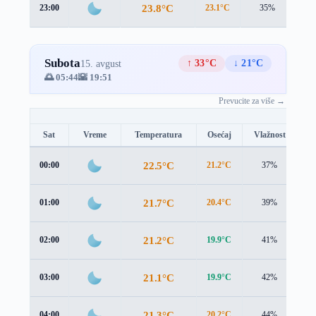
23.8°C
23:00
23.1°C
35%
0.2
Subota
↑ 33°C
↓ 21°C
15. avgust
🌅 05:44
🌇 19:51
Prevucite za više →
Sat
Vreme
Temperatura
Osećaj
Vlažnost
B
22.5°C
00:00
21.2°C
37%
1.
21.7°C
01:00
20.4°C
39%
1.
21.2°C
02:00
19.9°C
41%
1.
21.1°C
03:00
19.9°C
42%
1.
21.3°C
04:00
20.2°C
44%
1.