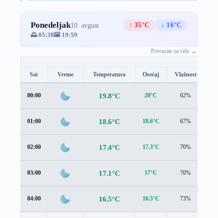
Ponedeljak
↑ 35°C
↓ 16°C
10. avgust
🌅 05:38
🌇 19:59
Prevucite za više →
Sat
Vreme
Temperatura
Osećaj
Vlažnost
Br
19.8°C
00:00
20°C
62%
0.
18.6°C
01:00
18.6°C
67%
1.
17.4°C
02:00
17.3°C
70%
1.
17.1°C
03:00
17°C
70%
1.
16.5°C
04:00
16.5°C
73%
0.