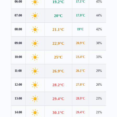
19.2°C
06:00
17.1°C
45%
2.6
20°C
07:00
17.9°C
44%
2.8
21.1°C
08:00
19°C
42%
2.9
22.9°C
09:00
20.9°C
38%
2.7
25°C
10:00
23.4°C
33%
2.4
26.9°C
11:00
26.1°C
29%
2.2
28.2°C
12:00
27.8°C
26%
2.3
29.4°C
13:00
28.9°C
23%
2.4
30.1°C
14:00
29.4°C
21%
2.5