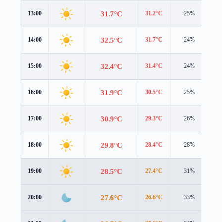
31.7°C
13:00
31.2°C
25%
3.
32.5°C
14:00
31.7°C
24%
3.
32.4°C
15:00
31.4°C
24%
3.
31.9°C
16:00
30.5°C
25%
3.
30.9°C
17:00
29.3°C
26%
2.
29.8°C
18:00
28.4°C
28%
2.
28.5°C
19:00
27.4°C
31%
2.
27.6°C
20:00
26.6°C
33%
1.