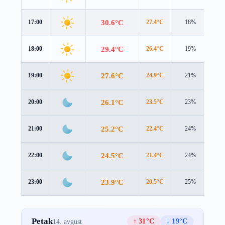
30.6°C
17:00
27.4°C
18%
3.4
29.4°C
18:00
26.4°C
19%
2.9
27.6°C
19:00
24.9°C
21%
2.2
26.1°C
20:00
23.5°C
23%
1.9
25.2°C
21:00
22.4°C
24%
2.2
24.5°C
22:00
21.4°C
24%
2.8
23.9°C
23:00
20.5°C
25%
3.2
Petak
↑ 31°C
↓ 19°C
14. avgust