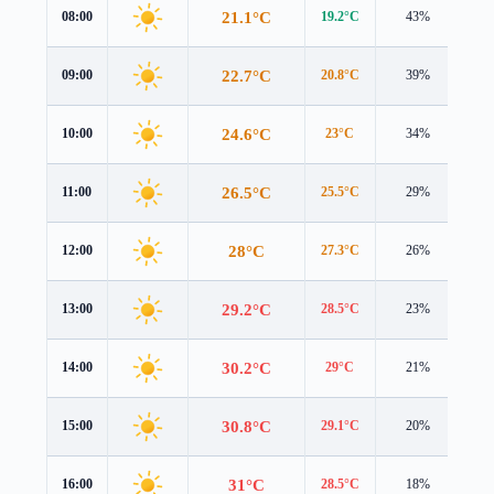
21.1°C
08:00
19.2°C
43%
2.7
22.7°C
09:00
20.8°C
39%
2.6
24.6°C
10:00
23°C
34%
2.5
26.5°C
11:00
25.5°C
29%
2.4
28°C
12:00
27.3°C
26%
2.7
29.2°C
13:00
28.5°C
23%
3.0
30.2°C
14:00
29°C
21%
3.3
30.8°C
15:00
29.1°C
20%
3.4
31°C
16:00
28.5°C
18%
3.5