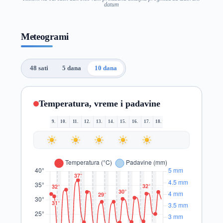
datum
Meteogrami
48 sati
5 dana
10 dana
Temperatura, vreme i padavine
9.
10.
11.
12.
13.
14.
15.
16.
17.
18.