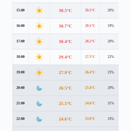
30.5°C
15:00
29.5°C
20%
2.3
30.7°C
16:00
29.1°C
19%
2.1
30.4°C
17:00
28.2°C
20%
1.7
29.4°C
18:00
27.5°C
22%
1.4
27.9°C
19:00
26.4°C
25%
0.9
26.5°C
20:00
25.4°C
29%
0.6
25.5°C
21:00
24.6°C
31%
0.4
24.6°C
22:00
23.9°C
33%
0.2