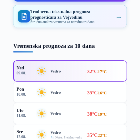
Trodnevna tekstualna prognoza
→
prognostičara za Vojvodinu
Stručna analiza vremena za naredna tri dana
Vremenska prognoza za 10 dana
Ned
32°C
Vedro
17°C
09.08.
Pon
35°C
Vedro
16°C
10.08.
Uto
38°C
Vedro
19°C
11.08.
Sre
Vedro
35°C
22°C
12.08.
Noću: Pretežno vedro