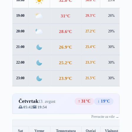
32.8°C
18:00
30.8°C
23%
3.3
31°C
19:00
29.3°C
26%
2.8
28.6°C
20:00
27.2°C
29%
2.1
26.9°C
21:00
25.4°C
30%
1.8
25.2°C
22:00
23.3°C
30%
2.0
23.9°C
23:00
21.5°C
30%
2.4
Četvrtak
↑ 31°C
↓ 19°C
13. avgust
🌅 05:42
🌇 19:54
Prevucite za više →
Sat
Vreme
Temperatura
Osećaj
Vlažnost
Br