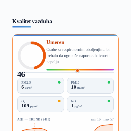
Kvalitet vazduha
Umeren
Osobe sa respiratornim oboljenjima bi
trebalo da ograniče naporne aktivnosti
napolju.
46
AQI
PM2.5
PM10
6
10
µg/m³
µg/m³
O₃
NO₂
109
1
µg/m³
µg/m³
AQI — TREND (24H)
min 16 · max 57