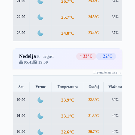
26.7°C
21:00
25.6°C
34%
1.
25.7°C
22:00
24.5°C
36%
1.
24.8°C
23:00
23.4°C
37%
2.
Nedelja
↑ 33°C
↓ 22°C
16. avgust
🌅 05:45
🌇 19:50
Prevucite za više →
Sat
Vreme
Temperatura
Osećaj
Vlažnost
B
23.9°C
00:00
22.3°C
39%
2.
23.1°C
01:00
21.3°C
40%
2.
22.6°C
02:00
20.7°C
40%
2.