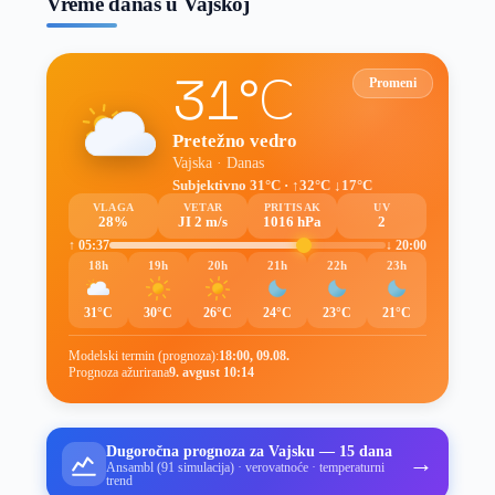
Vreme danas u Vajskoj
31°C
Promeni
Pretežno vedro
Vajska · Danas
Subjektivno 31°C · ↑32°C ↓17°C
VLAGA
VETAR
PRITISAK
UV
28%
JI 2 m/s
1016 hPa
2
↑ 05:37
↓ 20:00
18h
19h
20h
21h
22h
23h
31°C
30°C
26°C
24°C
23°C
21°C
Modelski termin (prognoza):
18:00, 09.08.
Prognoza ažurirana
9. avgust 10:14
Dugoročna prognoza za Vajsku — 15 dana
→
Ansambl (91 simulacija) · verovatnoće · temperaturni
trend