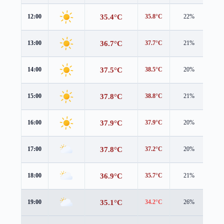
35.4°C
12:00
35.8°C
22%
2.3
36.7°C
13:00
37.7°C
21%
2.0
37.5°C
14:00
38.5°C
20%
1.6
37.8°C
15:00
38.8°C
21%
1.4
37.9°C
16:00
37.9°C
20%
1.6
37.8°C
17:00
37.2°C
20%
1.8
36.9°C
18:00
35.7°C
21%
2.9
35.1°C
19:00
34.2°C
26%
3.2