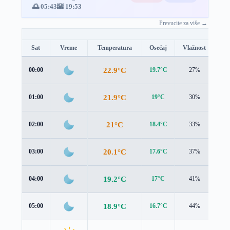
🌅 05:43
🌇 19:53
Prevucite za više →
Sat
Vreme
Temperatura
Osećaj
Vlažnost
Br
22.9°C
00:00
19.7°C
27%
3.1
21.9°C
01:00
19°C
30%
2.7
21°C
02:00
18.4°C
33%
2.3
20.1°C
03:00
17.6°C
37%
2.3
19.2°C
04:00
17°C
41%
2.4
18.9°C
05:00
16.7°C
44%
2.4