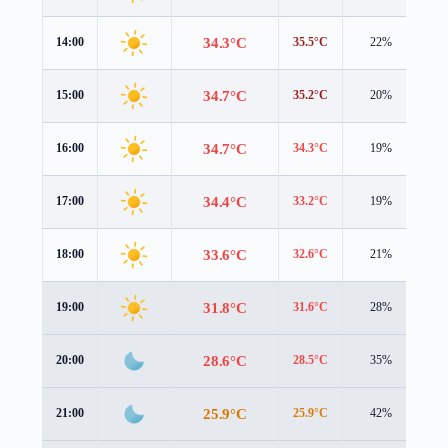
34.3°C
14:00
35.5°C
22%
1.
34.7°C
15:00
35.2°C
20%
1.
34.7°C
16:00
34.3°C
19%
1.
34.4°C
17:00
33.2°C
19%
1.
33.6°C
18:00
32.6°C
21%
1.
31.8°C
19:00
31.6°C
28%
0.
28.6°C
20:00
28.5°C
35%
1.
25.9°C
21:00
25.9°C
42%
1.