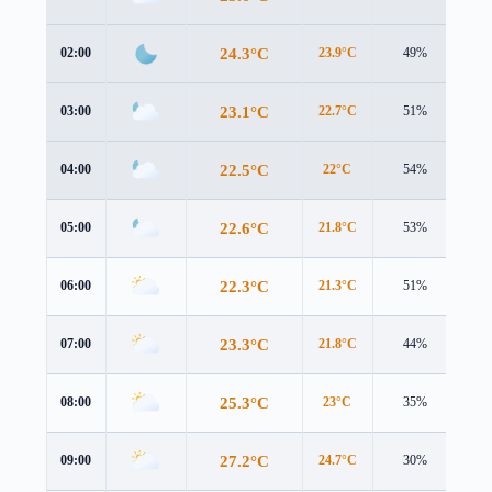
24.3°C
02:00
23.9°C
49%
2.5
23.1°C
03:00
22.7°C
51%
2.0
22.5°C
04:00
22°C
54%
2.6
22.6°C
05:00
21.8°C
53%
2.9
22.3°C
06:00
21.3°C
51%
2.7
23.3°C
07:00
21.8°C
44%
3.0
25.3°C
08:00
23°C
35%
3.7
27.2°C
09:00
24.7°C
30%
3.8