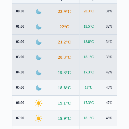
22.9°C
00:00
20.3°C
31%
2.5
22°C
01:00
19.5°C
32%
2.4
21.2°C
02:00
18.8°C
34%
2.2
20.3°C
03:00
18.1°C
38%
2.1
19.3°C
04:00
17.3°C
42%
1.9
18.8°C
05:00
17°C
46%
1.9
19.1°C
06:00
17.3°C
47%
2.1
19.9°C
07:00
18.1°C
46%
2.4