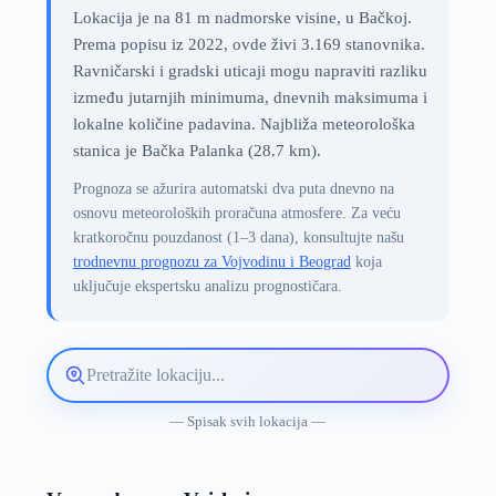
Lokacija je na 81 m nadmorske visine, u Bačkoj.
Prema popisu iz 2022, ovde živi 3.169 stanovnika.
Ravničarski i gradski uticaji mogu napraviti razliku
između jutarnjih minimuma, dnevnih maksimuma i
lokalne količine padavina. Najbliža meteorološka
stanica je Bačka Palanka (28.7 km).
Prognoza se ažurira automatski dva puta dnevno na
osnovu meteoroloških proračuna atmosfere. Za veću
kratkoročnu pouzdanost (1–3 dana), konsultujte našu
trodnevnu prognozu za Vojvodinu i Beograd
koja
uključuje ekspertsku analizu prognostičara.
Pretražite
lokaciju
vremenske
— Spisak svih lokacija —
prognoze