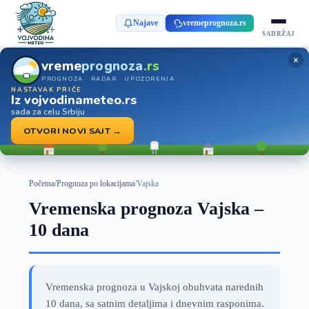
Najave
vremeprognoza.rs
SADRŽAJ
×
vreme
prognoza
.rs
PROGNOZA · RADAR · UPOZORENJA
NASTAVAK PRIČE
Iz vojvodinameteo.rs
sada za celu Srbiju
OTVORI NOVI SAJT →
Početna
/
Prognoza po lokacijama
/
Vajska
Vremenska prognoza Vajska –
10 dana
Vremenska prognoza u Vajskoj obuhvata narednih
10 dana, sa satnim detaljima i dnevnim rasponima.