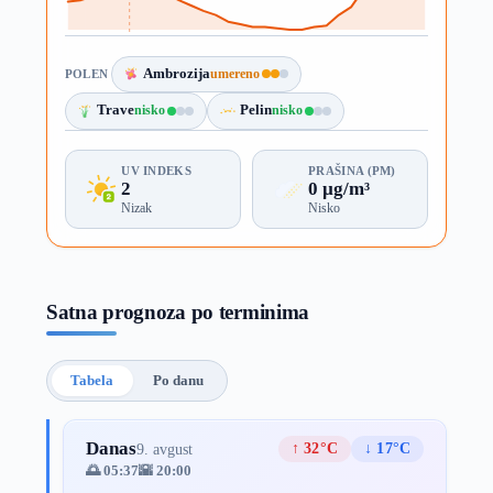
Ambrozija
umereno
POLEN
Trave
nisko
Pelin
nisko
UV INDEKS
PRAŠINA (PM)
2
0 µg/m³
Nizak
Nisko
Satna prognoza po terminima
Tabela
Po danu
Danas
↑ 32°C
↓ 17°C
9. avgust
🌅 05:37
🌇 20:00