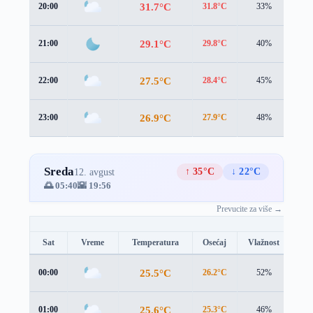
31.7°C
20:00
31.8°C
33%
1.7
29.1°C
21:00
29.8°C
40%
1.2
27.5°C
22:00
28.4°C
45%
1.1
26.9°C
23:00
27.9°C
48%
1.1
Sreda
↑ 35°C
↓ 22°C
12. avgust
🌅 05:40
🌇 19:56
Prevucite za više →
Sat
Vreme
Temperatura
Osećaj
Vlažnost
Br
25.5°C
00:00
26.2°C
52%
1.8
25.6°C
01:00
25.3°C
46%
2.5