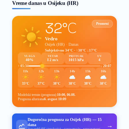
Vreme danas u Osijeku (HR)
32°C
Promeni
Vedro
Osijek (HR) · Danas
Subjektivno 34°C · ↑38°C ↓17°C
VLAGA
VETAR
PRITISAK
UV
40%
I 2 m/s
1015 hPa
4
↑ 05:34
↓ 20:07
11h
12h
13h
14h
15h
16h
35°C
37°C
38°C
38°C
38°C
38°C
Modelski termin (prognoza):
10:00, 06.08.
Prognoza ažurirana
6. avgust 10:09
Dugoročna prognoza za Osijek (HR) — 15
→
dana
Ansambl (91 simulacija) · verovatnoće · temperaturni