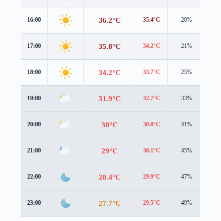
36.2°C
16:00
35.4°C
20%
2.7
35.8°C
17:00
34.2°C
21%
2.9
34.2°C
18:00
33.7°C
25%
1.7
31.9°C
19:00
32.7°C
33%
0.6
30°C
20:00
30.8°C
41%
1.7
29°C
21:00
30.1°C
45%
1.7
28.4°C
22:00
29.9°C
47%
1.0
27.7°C
23:00
29.5°C
49%
0.5