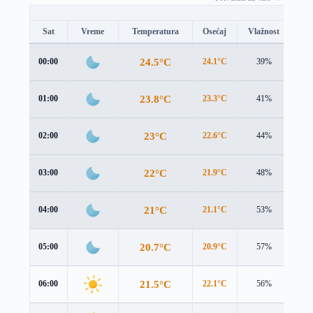
Sat
Vreme
Temperatura
Osećaj
Vlažnost
Br
24.5°C
00:00
24.1°C
39%
0.6
23.8°C
01:00
23.3°C
41%
0.8
23°C
02:00
22.6°C
44%
0.9
22°C
03:00
21.9°C
48%
0.6
21°C
04:00
21.1°C
53%
0.6
20.7°C
05:00
20.9°C
57%
0.7
21.5°C
06:00
22.1°C
56%
0.4