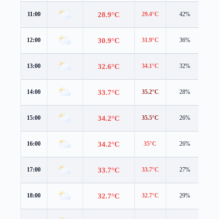
28.9°C
11:00
29.4°C
42%
2.0
30.9°C
12:00
31.9°C
36%
1.6
32.6°C
13:00
34.1°C
32%
1.4
33.7°C
14:00
35.2°C
28%
1.2
34.2°C
15:00
35.5°C
26%
1.0
34.2°C
16:00
35°C
26%
1.1
33.7°C
17:00
33.7°C
27%
1.2
32.7°C
18:00
32.7°C
29%
1.3