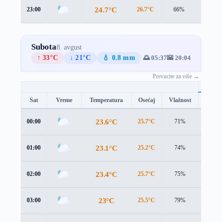
24.7°C
23:00
26.7°C
66%
1.6 m/s
Subota
8. avgust
↑ 33°C
↓ 21°C
💧 0.8 mm
🌅 05:37
🌇 20:04
Prevucite za više →
Sat
Vreme
Temperatura
Osećaj
Vlažnost
Brzina
23.6°C
00:00
25.7°C
71%
1.5 m/
23.1°C
01:00
25.2°C
74%
1.7 m/
23.4°C
02:00
25.7°C
75%
1.9 m/
23°C
03:00
25.5°C
79%
1.7 m/