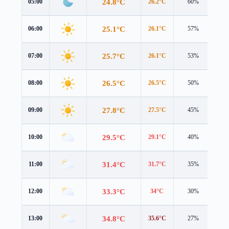
24.8°C
05:00
26.2°C
60%
1.6
25.1°C
06:00
26.1°C
57%
2.2
25.7°C
07:00
26.1°C
53%
2.8
26.5°C
08:00
26.5°C
50%
3.2
27.8°C
09:00
27.5°C
45%
3.4
29.5°C
10:00
29.1°C
40%
3.4
31.4°C
11:00
31.7°C
35%
3.3
33.3°C
12:00
34°C
30%
3.2
34.8°C
13:00
35.6°C
27%
3.0