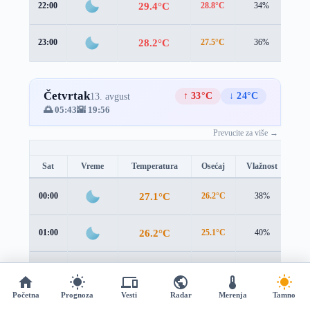
29.4°C
22:00
28.8°C
34%
2.1
28.2°C
23:00
27.5°C
36%
2.4
Četvrtak
↑ 33°C
↓ 24°C
13. avgust
🌅 05:43
🌇 19:56
Prevucite za više →
Sat
Vreme
Temperatura
Osećaj
Vlažnost
Br
27.1°C
00:00
26.2°C
38%
2.7
26.2°C
01:00
25.1°C
40%
3.0
25.5°C
02:00
24.3°C
41%
3.2
Početna
Prognoza
Vesti
Radar
Merenja
Tamno
25°C
03:00
23.6°C
42%
3.2