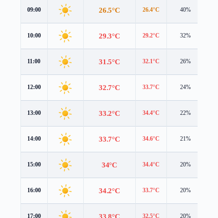
26.5°C
09:00
26.4°C
40%
1.
29.3°C
10:00
29.2°C
32%
1.
31.5°C
11:00
32.1°C
26%
1.
32.7°C
12:00
33.7°C
24%
1.
33.2°C
13:00
34.4°C
22%
1.
33.7°C
14:00
34.6°C
21%
1.
34°C
15:00
34.4°C
20%
1.
34.2°C
16:00
33.7°C
20%
1.
33.8°C
17:00
32.5°C
20%
1.