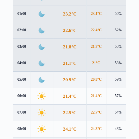
23.2°C
01:00
23.1°C
50%
1.
22.6°C
02:00
22.4°C
52%
1.
21.8°C
03:00
21.7°C
55%
1.
21.1°C
04:00
21°C
58%
1.
20.9°C
05:00
20.8°C
59%
1.
21.4°C
06:00
21.4°C
57%
1.
22.5°C
07:00
22.7°C
54%
1.
24.1°C
08:00
24.3°C
48%
1.