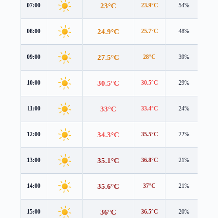
23°C
07:00
23.9°C
54%
0.2
24.9°C
08:00
25.7°C
48%
0.4
27.5°C
09:00
28°C
39%
0.4
30.5°C
10:00
30.5°C
29%
0.8
33°C
11:00
33.4°C
24%
0.9
34.3°C
12:00
35.5°C
22%
0.7
35.1°C
13:00
36.8°C
21%
0.3
35.6°C
14:00
37°C
21%
0.8
36°C
15:00
36.5°C
20%
1.7