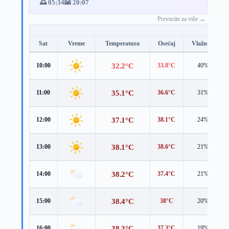
🌅 05:34
🌇 20:07
Prevucite za više →
Sat
Vreme
Temperatura
Osećaj
Vlažnost
32.2°C
10:00
33.8°C
40%
35.1°C
11:00
36.6°C
31%
37.1°C
12:00
38.1°C
24%
38.1°C
13:00
38.6°C
21%
38.2°C
14:00
37.4°C
21%
38.4°C
15:00
38°C
20%
38.3°C
16:00
37.3°C
19%