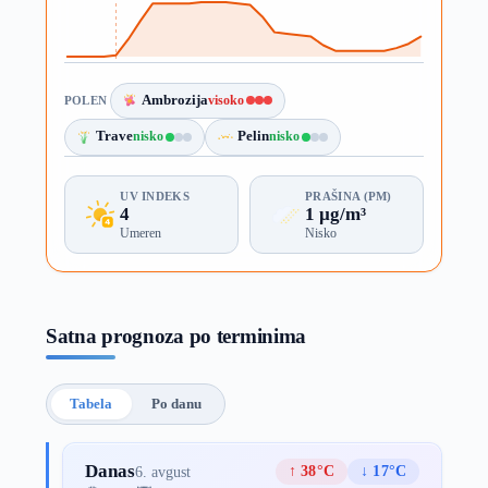
Ambrozija
visoko
POLEN
Trave
nisko
Pelin
nisko
UV INDEKS
PRAŠINA (PM)
4
1 µg/m³
Umeren
Nisko
Satna prognoza po terminima
Tabela
Po danu
Danas
↑ 38°C
↓ 17°C
6. avgust