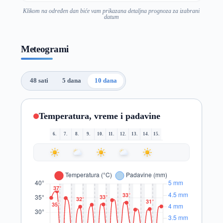
Klikom na određen dan biće vam prikazana detaljna prognoza za izabrani
datum
Meteogrami
48 sati
5 dana
10 dana
Temperatura, vreme i padavine
6.
7.
8.
9.
10.
11.
12.
13.
14.
15.