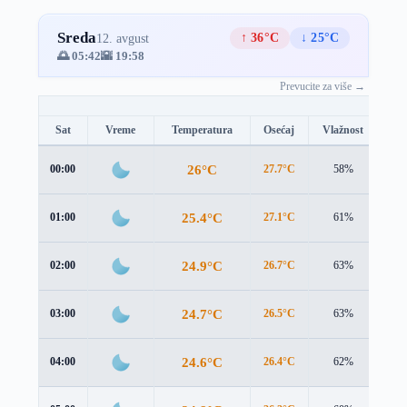
Sreda
↑ 36°C
↓ 25°C
12. avgust
🌅 05:42
🌇 19:58
Prevucite za više →
Sat
Vreme
Temperatura
Osećaj
Vlažnost
Br
26°C
00:00
27.7°C
58%
1.8
25.4°C
01:00
27.1°C
61%
1.7
24.9°C
02:00
26.7°C
63%
1.7
24.7°C
03:00
26.5°C
63%
1.5
24.6°C
04:00
26.4°C
62%
1.3