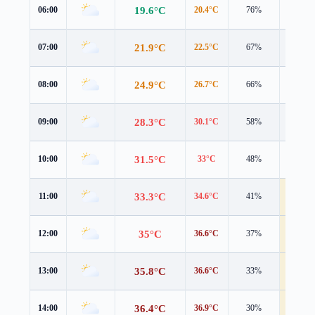
19.6°C
06:00
20.4°C
76%
1.7 m/s
21.9°C
07:00
22.5°C
67%
2.3 m/s
24.9°C
08:00
26.7°C
66%
2.1 m/s
28.3°C
09:00
30.1°C
58%
3.1 m/s
31.5°C
10:00
33°C
48%
3.6 m/s
33.3°C
11:00
34.6°C
41%
4.1 m/s
35°C
12:00
36.6°C
37%
4.6 m/s
35.8°C
13:00
36.6°C
33%
5.2 m/s
36.4°C
14:00
36.9°C
30%
4.7 m/s