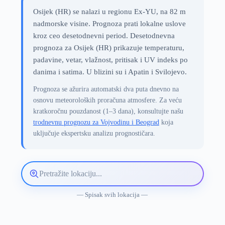
Osijek (HR) se nalazi u regionu Ex-YU, na 82 m
nadmorske visine. Prognoza prati lokalne uslove
kroz ceo desetodnevni period. Desetodnevna
prognoza za Osijek (HR) prikazuje temperaturu,
padavine, vetar, vlažnost, pritisak i UV indeks po
danima i satima. U blizini su i Apatin i Svilojevo.
Prognoza se ažurira automatski dva puta dnevno na
osnovu meteoroloških proračuna atmosfere. Za veću
kratkoročnu pouzdanost (1–3 dana), konsultujte našu
trodnevnu prognozu za Vojvodinu i Beograd
koja
uključuje ekspertsku analizu prognostičara.
Pretražite
lokaciju
vremenske
— Spisak svih lokacija —
prognoze