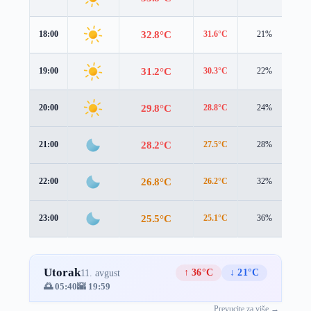
32.8°C
18:00
31.6°C
21%
0.
31.2°C
19:00
30.3°C
22%
0.
29.8°C
20:00
28.8°C
24%
0.
28.2°C
21:00
27.5°C
28%
0.
26.8°C
22:00
26.2°C
32%
0.
25.5°C
23:00
25.1°C
36%
0.
Utorak
↑ 36°C
↓ 21°C
11. avgust
🌅 05:40
🌇 19:59
Prevucite za više →