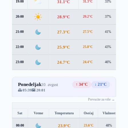
31.1°C
19:00
31.3°C
33%
1.3
28.9°C
20:00
29.2°C
37%
1.2
27.3°C
21:00
27.5°C
41%
1.2
25.9°C
22:00
25.8°C
43%
1.4
24.7°C
23:00
24.4°C
46%
1.7
Ponedeljak
↑ 34°C
↓ 21°C
10. avgust
🌅 05:39
🌇 20:01
Prevucite za više →
Sat
Vreme
Temperatura
Osećaj
Vlažnost
Br
23.9°C
00:00
23.6°C
48%
1.