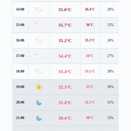
35.6°C
14:00
36.4°C
26%
2.9
35.7°C
15:00
36°C
25%
2.7
35.2°C
16:00
35.1°C
26%
2.5
34.4°C
17:00
34°C
27%
2.3
33.4°C
18:00
33.1°C
28%
2.0
32.3°C
19:00
32°C
30%
1.9
31.4°C
20:00
31.1°C
31%
1.8
30.4°C
21:00
30°C
33%
1.9