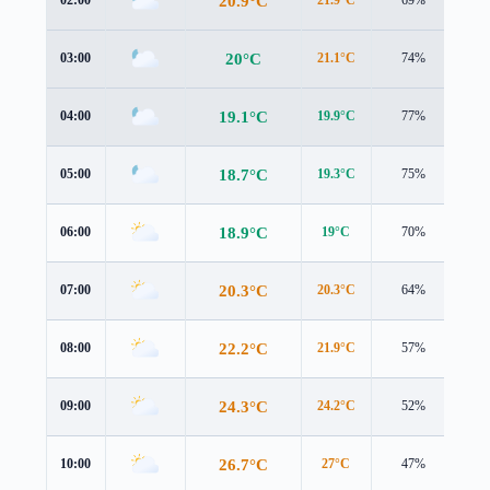
20.9°C
02:00
21.9°C
69%
1.2
20°C
03:00
21.1°C
74%
1.3
19.1°C
04:00
19.9°C
77%
1.4
18.7°C
05:00
19.3°C
75%
1.4
18.9°C
06:00
19°C
70%
1.8
20.3°C
07:00
20.3°C
64%
2.1
22.2°C
08:00
21.9°C
57%
2.5
24.3°C
09:00
24.2°C
52%
2.5
26.7°C
10:00
27°C
47%
2.2