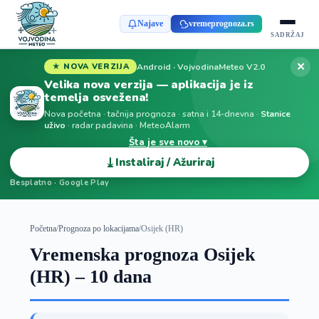
Najave
vremeprognoza.rs
SADRŽAJ
✕
Android · VojvodinaMeteo V2.0
★ NOVA VERZIJA
Velika nova verzija — aplikacija je iz
temelja osvežena!
Nova početna · tačnija prognoza · satna i 14-dnevna ·
Stanice
uživo
· radar padavina · MeteoAlarm
Šta je sve novo ▾
⤓
Instaliraj / Ažuriraj
Besplatno · Google Play
Početna
/
Prognoza po lokacijama
/
Osijek (HR)
Vremenska prognoza Osijek
(HR) – 10 dana