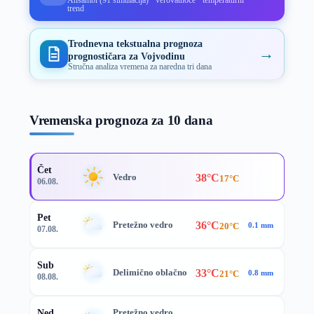
trend
Trodnevna tekstualna prognoza
→
prognostičara za Vojvodinu
Stručna analiza vremena za naredna tri dana
Vremenska prognoza za 10 dana
Čet
38°C
Vedro
17°C
06.08.
Pet
36°C
Pretežno vedro
20°C
0.1 mm
07.08.
Sub
33°C
Delimično oblačno
21°C
0.8 mm
08.08.
Pretežno vedro
Ned