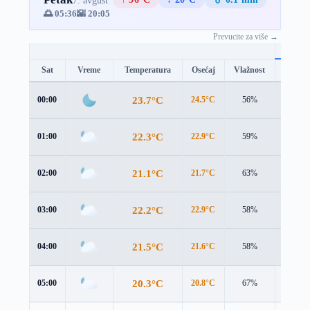
7. avgust
🌅 05:36
🌇 20:05
Prevucite za više →
Sat
Vreme
Temperatura
Osećaj
Vlažnost
Brzina
23.7°C
00:00
24.5°C
56%
1.1 m/s
22.3°C
01:00
22.9°C
59%
1.1 m/s
21.1°C
02:00
21.7°C
63%
1.3 m/s
22.2°C
03:00
22.9°C
58%
0.8 m/s
21.5°C
04:00
21.6°C
58%
1.4 m/s
20.3°C
05:00
20.8°C
67%
1.6 m/s