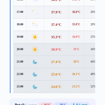
37.9°C
17:00
36.8°C
20%
37.4°C
18:00
35.9°C
20%
35.3°C
19:00
34.9°C
25%
30.9°C
20:00
31°C
34%
27.4°C
21:00
28°C
44%
25.6°C
22:00
26.1°C
48%
24.6°C
23:00
25.2°C
52%
Petak
↑ 36°C
↓ 20°C
💧 0.1 mm