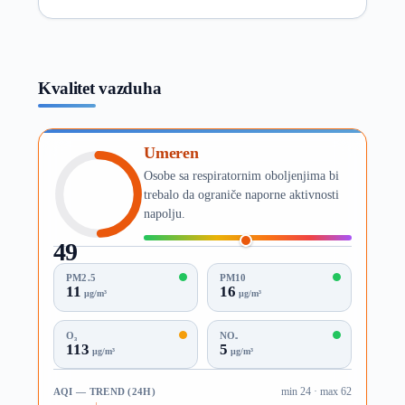
Kvalitet vazduha
Umeren
Osobe sa respiratornim oboljenjima bi
trebalo da ograniče naporne aktivnosti
napolju.
49
AQI
PM2.5
PM10
11
16
µg/m³
µg/m³
O₃
NO₂
113
5
µg/m³
µg/m³
AQI — TREND (24H)
min 24 · max 62