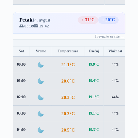
Petak
↑ 31°C
↓ 20°C
14. avgust
🌅 05:39
🌇 19:42
Prevucite za više →
Sat
Vreme
Temperatura
Osećaj
Vlažnost
Brz
21.1°C
00:00
19.9°C
44%
1.4 
20.6°C
01:00
19.4°C
44%
1.3 
20.3°C
02:00
19.1°C
44%
1.2 
20.3°C
03:00
19.1°C
44%
1.1 
20.5°C
04:00
19.3°C
44%
1.2 