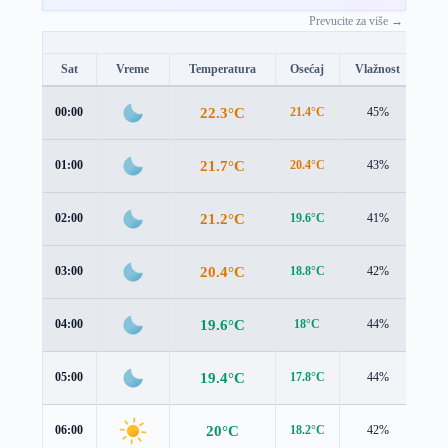
Prevucite za više →
Sat
Vreme
Temperatura
Osećaj
Vlažnost
Br
22.3°C
00:00
21.4°C
45%
1.8
21.7°C
01:00
20.4°C
43%
1.8
21.2°C
02:00
19.6°C
41%
1.8
20.4°C
03:00
18.8°C
42%
1.7
19.6°C
04:00
18°C
44%
1.6
19.4°C
05:00
17.8°C
44%
1.7
20°C
06:00
18.2°C
42%
2.0