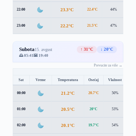
23.3°C
22:00
22.4°C
44%
2.1 
22.2°C
23:00
21.5°C
47%
1.7 
Subota
↑ 31°C
↓ 20°C
15. avgust
🌅 05:41
🌇 19:40
Prevucite za više →
Sat
Vreme
Temperatura
Osećaj
Vlažnost
Br
21.2°C
00:00
20.7°C
50%
1.4
20.5°C
01:00
20°C
53%
1.2
20.1°C
02:00
19.7°C
54%
1.2