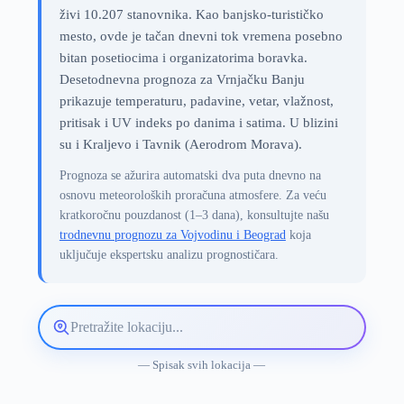
živi 10.207 stanovnika. Kao banjsko-turističko
mesto, ovde je tačan dnevni tok vremena posebno
bitan posetiocima i organizatorima boravka.
Desetodnevna prognoza za Vrnjačku Banju
prikazuje temperaturu, padavine, vetar, vlažnost,
pritisak i UV indeks po danima i satima. U blizini
su i Kraljevo i Tavnik (Aerodrom Morava).
Prognoza se ažurira automatski dva puta dnevno na
osnovu meteoroloških proračuna atmosfere. Za veću
kratkoročnu pouzdanost (1–3 dana), konsultujte našu
trodnevnu prognozu za Vojvodinu i Beograd
koja
uključuje ekspertsku analizu prognostičara.
Pretražite
lokaciju
vremenske
— Spisak svih lokacija —
prognoze