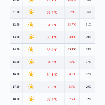
30.4°C
11:00
32°C
36%
1.4
31.9°C
12:00
33.7°C
31%
1.7
33.1°C
13:00
34.9°C
29%
1.9
33.9°C
14:00
35.3°C
28%
2.3
34.3°C
15:00
35°C
27%
2.6
34.1°C
16:00
34.1°C
27%
2.9
33.5°C
17:00
33°C
29%
2.7
32.4°C
18:00
32.5°C
32%
2.0