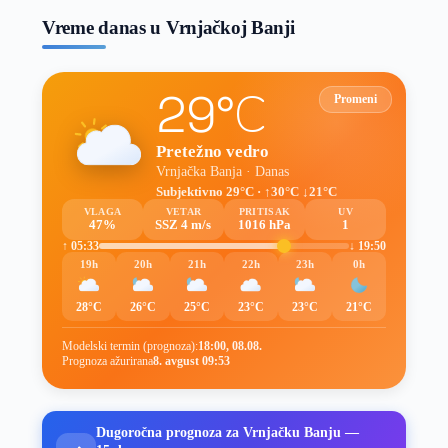
Vreme danas u Vrnjačkoj Banji
29°C
Promeni
Pretežno vedro
Vrnjačka Banja · Danas
Subjektivno 29°C · ↑30°C ↓21°C
VLAGA
VETAR
PRITISAK
UV
47%
SSZ 4 m/s
1016 hPa
1
↑ 05:33
↓ 19:50
19h
20h
21h
22h
23h
0h
28°C
26°C
25°C
23°C
23°C
21°C
Modelski termin (prognoza):
18:00, 08.08.
Prognoza ažurirana
8. avgust 09:53
Dugoročna prognoza za Vrnjačku Banju —