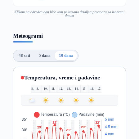
Klikom na određen dan biće vam prikazana detaljna prognoza za izabrani
datum
Meteogrami
48 sati
5 dana
10 dana
Temperatura, vreme i padavine
8.
9.
10.
11.
12.
13.
14.
15.
16.
17.