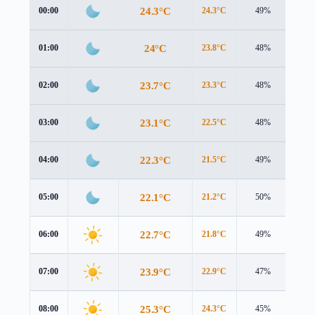
24.3°C
00:00
24.3°C
49%
1.9 
24°C
01:00
23.8°C
48%
1.9 
23.7°C
02:00
23.3°C
48%
2.0 
23.1°C
03:00
22.5°C
48%
2.1 
22.3°C
04:00
21.5°C
49%
2.2 
22.1°C
05:00
21.2°C
50%
2.3 
22.7°C
06:00
21.8°C
49%
2.6 
23.9°C
07:00
22.9°C
47%
3.1 
25.3°C
08:00
24.3°C
45%
3.5 