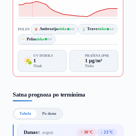
Ambrozija
nisko
Trave
nisko
POLEN
Pelin
nisko
UV INDEKS
PRAŠINA (PM)
1
1 µg/m³
Nizak
Nisko
Satna prognoza po terminima
Tabela
Po danu
Danas
↑ 30°C
↓ 21°C
8. avgust