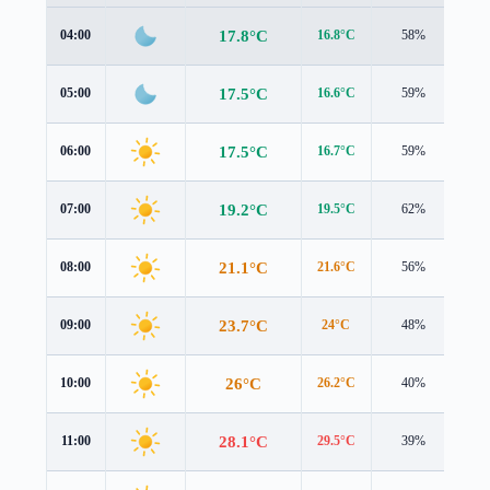
17.8°C
04:00
16.8°C
58%
1.6
17.5°C
05:00
16.6°C
59%
1.5
17.5°C
06:00
16.7°C
59%
1.3
19.2°C
07:00
19.5°C
62%
0.4
21.1°C
08:00
21.6°C
56%
0.3
23.7°C
09:00
24°C
48%
0.6
26°C
10:00
26.2°C
40%
1.0
28.1°C
11:00
29.5°C
39%
1.4