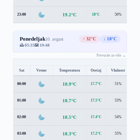
19.2°C
23:00
18°C
50%
1.6
Ponedeljak
↑ 32°C
↓ 18°C
10. avgust
🌅 05:35
🌇 19:48
Prevucite za više →
Sat
Vreme
Temperatura
Osećaj
Vlažnost
Br
18.9°C
00:00
17.7°C
51%
1.5
18.7°C
01:00
17.5°C
53%
1.9
18.5°C
02:00
17.4°C
54%
1.7
18.3°C
03:00
17.2°C
55%
1.6