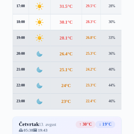
31.5°C
17:00
29.5°C
28%
4.3 
30.1°C
18:00
28.3°C
30%
3.6 
28.1°C
19:00
26.8°C
33%
2.8 
26.4°C
20:00
25.3°C
36%
2.2 
25.1°C
21:00
24.2°C
40%
1.9 
24°C
22:00
23.3°C
44%
1.8 
23°C
23:00
22.4°C
46%
1.8 
Četvrtak
↑ 30°C
↓ 19°C
13. avgust
🌅 05:38
🌇 19:43