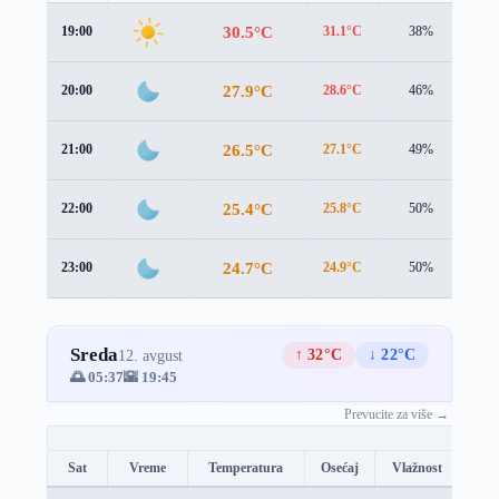
30.5°C
19:00
31.1°C
38%
1.5
27.9°C
20:00
28.6°C
46%
1.9
26.5°C
21:00
27.1°C
49%
2.1
25.4°C
22:00
25.8°C
50%
2.0
24.7°C
23:00
24.9°C
50%
1.9
Sreda
↑ 32°C
↓ 22°C
12. avgust
🌅 05:37
🌇 19:45
Prevucite za više →
Sat
Vreme
Temperatura
Osećaj
Vlažnost
Brz