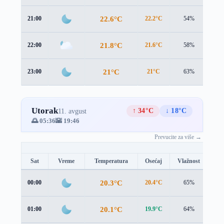
22.6°C
21:00
22.2°C
54%
2.4
21.8°C
22:00
21.6°C
58%
2.2
21°C
23:00
21°C
63%
2.1
Utorak
↑ 34°C
↓ 18°C
11. avgust
🌅 05:36
🌇 19:46
Prevucite za više →
Sat
Vreme
Temperatura
Osećaj
Vlažnost
Br
20.3°C
00:00
20.4°C
65%
2.0
20.1°C
01:00
19.9°C
64%
2.1