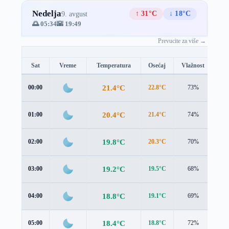
Nedelja
↑ 31°C
↓ 18°C
9. avgust
🌅 05:34
🌇 19:49
Prevucite za više →
Sat
Vreme
Temperatura
Osećaj
Vlažnost
Br
21.4°C
00:00
22.8°C
73%
1.6
20.4°C
01:00
21.4°C
74%
1.7
19.8°C
02:00
20.3°C
70%
1.6
19.2°C
03:00
19.5°C
68%
1.5
18.8°C
04:00
19.1°C
69%
1.3
18.4°C
05:00
18.8°C
72%
1.3