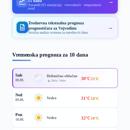
→
15 dana
Ansambl (91 simulacija) · verovatnoće · temperaturni
trend
Trodnevna tekstualna prognoza
→
prognostičara za Vojvodinu
Stručna analiza vremena za naredna tri dana
Vremenska prognoza za 10 dana
Sub
Delimično oblačno
30°C
21°C
08.08.
Noću: Vedro
Ned
31°C
Vedro
18°C
09.08.
Pon
32°C
Vedro
18°C
10.08.