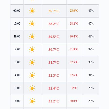
26.7°C
09:00
25.9°C
45%
3.7 
28.2°C
10:00
28.2°C
45%
3.8 
29.5°C
11:00
30.4°C
43%
3.8 
30.7°C
12:00
31.9°C
39%
3.9 
31.7°C
13:00
32.5°C
35%
4.1 
32.3°C
14:00
32.6°C
31%
4.3 
32.4°C
15:00
32°C
29%
4.5 
32.2°C
16:00
30.9°C
28%
4.6 