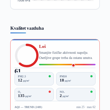
Kvalitet vazduha
Loš
Smanjite fizičke aktivnosti napolju.
Osetljive grupe treba da ostanu unutra.
61
AQI
PM2.5
PM10
12
18
µg/m³
µg/m³
O₃
NO₂
135
2
µg/m³
µg/m³
AQI — TREND (24H)
min 25 · max 62