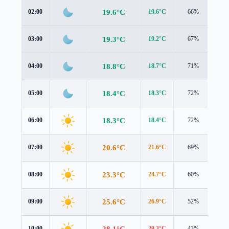
19.6°C
02:00
19.6°C
66%
2.0
19.3°C
03:00
19.2°C
67%
2.0
18.8°C
04:00
18.7°C
71%
2.1
18.4°C
05:00
18.3°C
72%
2.1
18.3°C
06:00
18.4°C
72%
1.9
20.6°C
07:00
21.6°C
69%
0.9
23.3°C
08:00
24.7°C
60%
0.4
25.6°C
09:00
26.9°C
52%
0.7
28.1°C
10:00
29.3°C
43%
1.1