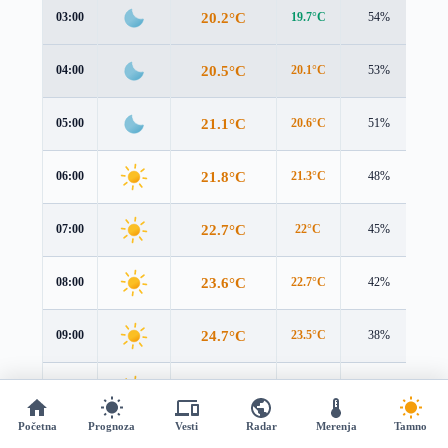
20.2°C
03:00
19.7°C
54%
1.2
20.5°C
04:00
20.1°C
53%
1.1
21.1°C
05:00
20.6°C
51%
1.1
21.8°C
06:00
21.3°C
48%
1.3
22.7°C
07:00
22°C
45%
1.6
23.6°C
08:00
22.7°C
42%
1.8
24.7°C
09:00
23.5°C
38%
2.2
26.2°C
10:00
25°C
33%
2.6
Početna
Prognoza
Vesti
Radar
Merenja
Tamno
27.8°C
11:00
26.9°C
29%
3.1