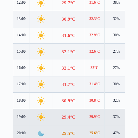
29.7°C
12:00
31.6°C
38%
2.1
30.9°C
13:00
32.3°C
32%
2.4
31.6°C
14:00
32.9°C
30%
2.3
32.1°C
15:00
32.6°C
27%
2.2
32.1°C
16:00
32°C
27%
2.0
31.7°C
17:00
31.4°C
30%
1.8
30.9°C
18:00
30.8°C
32%
1.6
29.4°C
19:00
29.9°C
37%
1.0
25.5°C
20:00
25.6°C
47%
1.9