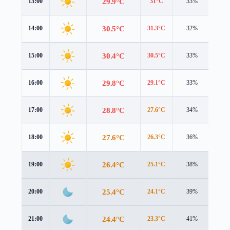
29.9°C
13:00
31°C
33%
2.5 
30.5°C
14:00
31.3°C
32%
2.9 
30.4°C
15:00
30.5°C
33%
3.1 
29.8°C
16:00
29.1°C
33%
3.2 
28.8°C
17:00
27.6°C
34%
3.2 
27.6°C
18:00
26.3°C
36%
3.0 
26.4°C
19:00
25.1°C
38%
2.9 
25.4°C
20:00
24.1°C
39%
2.7 
24.4°C
21:00
23.3°C
41%
2.5 