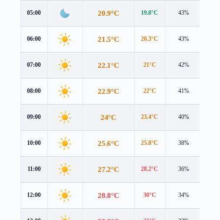
20.9°C
05:00
19.8°C
43%
1.2 
21.5°C
06:00
20.3°C
43%
1.4 
22.1°C
07:00
21°C
42%
1.4 
22.9°C
08:00
22°C
41%
1.3 
24°C
09:00
23.4°C
40%
0.9 
25.6°C
10:00
25.8°C
38%
0.6 
27.2°C
11:00
28.2°C
36%
1.0 
28.8°C
12:00
30°C
34%
1.8 