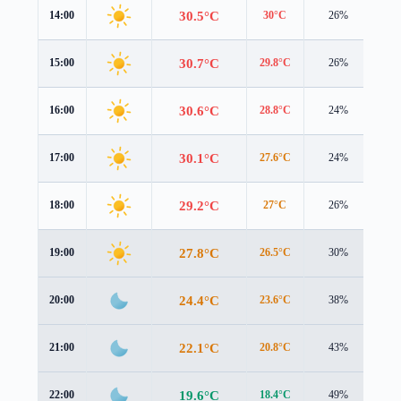
30.5°C
14:00
30°C
26%
3.6
30.7°C
15:00
29.8°C
26%
3.7
30.6°C
16:00
28.8°C
24%
3.7
30.1°C
17:00
27.6°C
24%
3.4
29.2°C
18:00
27°C
26%
2.9
27.8°C
19:00
26.5°C
30%
1.7
24.4°C
20:00
23.6°C
38%
1.1
22.1°C
21:00
20.8°C
43%
1.8
19.6°C
22:00
18.4°C
49%
1.7