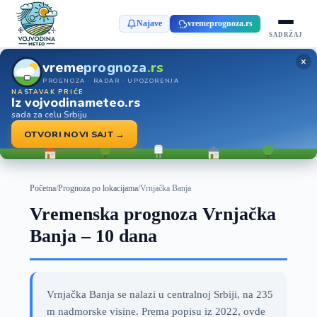
Najave
vremeprognoza.rs
SADRŽAJ
×
vreme
prognoza
.rs
PROGNOZA · RADAR · UPOZORENJA
NASTAVAK PRIČE
Iz vojvodinameteo.rs
sada za celu Srbiju
OTVORI NOVI SAJT →
Početna
/
Prognoza po lokacijama
/
Vrnjačka Banja
Vremenska prognoza Vrnjačka
Banja – 10 dana
Vrnjačka Banja se nalazi u centralnoj Srbiji, na 235
m nadmorske visine. Prema popisu iz 2022, ovde