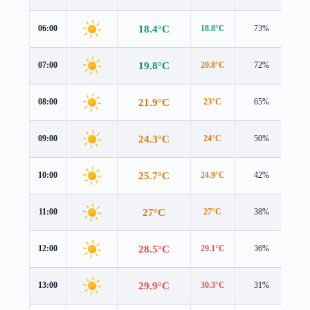
18.4°C
06:00
18.8°C
73%
1.3
19.8°C
07:00
20.8°C
72%
1.0
21.9°C
08:00
23°C
65%
1.3
24.3°C
09:00
24°C
50%
2.5
25.7°C
10:00
24.9°C
42%
3.1
27°C
11:00
27°C
38%
3.0
28.5°C
12:00
29.1°C
36%
3.0
29.9°C
13:00
30.3°C
31%
3.3