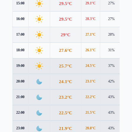
29.5°C
15:00
29.1°C
27%
2.9
29.5°C
16:00
28.3°C
27%
2.9
29°C
17:00
27.1°C
28%
2.8
27.6°C
18:00
26.1°C
31%
2.5
25.7°C
19:00
24.5°C
37%
2.3
24.1°C
20:00
23.1°C
42%
2.2
23.2°C
21:00
22.2°C
43%
1.9
22.5°C
22:00
21.5°C
43%
1.6
21.9°C
23:00
20.8°C
43%
1.5