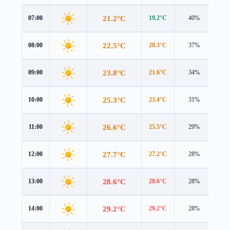
21.2°C
07:00
19.2°C
40%
2.3
22.5°C
08:00
20.3°C
37%
2.6
23.8°C
09:00
21.6°C
34%
2.7
25.3°C
10:00
23.4°C
31%
2.8
26.6°C
11:00
25.5°C
29%
2.9
27.7°C
12:00
27.2°C
28%
2.9
28.6°C
13:00
28.6°C
28%
2.9
29.2°C
14:00
29.2°C
28%
2.8