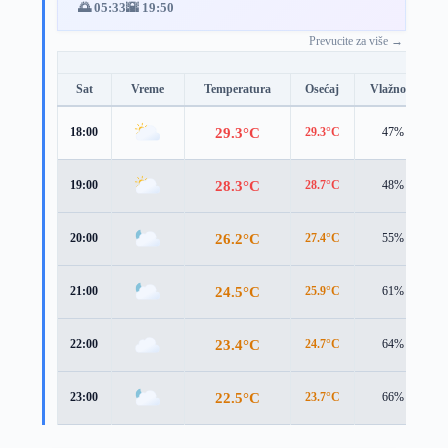
🌅 05:33
🌇 19:50
Prevucite za više →
Sat
Vreme
Temperatura
Osećaj
Vlažnost
29.3°C
18:00
29.3°C
47%
28.3°C
19:00
28.7°C
48%
26.2°C
20:00
27.4°C
55%
24.5°C
21:00
25.9°C
61%
23.4°C
22:00
24.7°C
64%
22.5°C
23:00
23.7°C
66%