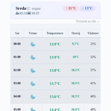
Sreda
↑ 21°C
↓ 13°C
12. avgust
🌅 05:31
🌇 19:37
Prevucite za više →
Sat
Vreme
Temperatura
Osećaj
Vlažnost
Brz
13.9°C
00:00
9.7°C
25%
2.6
13.9°C
01:00
10°C
32%
2.7
13.8°C
02:00
10.2°C
37%
2.6
13.7°C
03:00
10.3°C
41%
2.6
13.6°C
04:00
10.5°C
46%
2.6
13.4°C
05:00
10.4°C
48%
2.6