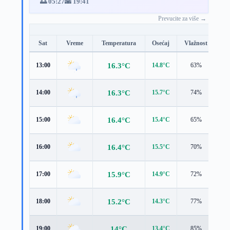
🌅 05:27
🌇 19:41
Prevucite za više →
Sat
Vreme
Temperatura
Osećaj
Vlažnost
Br
16.3°C
13:00
14.8°C
63%
2.5
16.3°C
14:00
15.7°C
74%
2.2
16.4°C
15:00
15.4°C
65%
2.0
16.4°C
16:00
15.5°C
70%
2.4
15.9°C
17:00
14.9°C
72%
2.5
15.2°C
18:00
14.3°C
77%
2.3
14°C
19:00
13.4°C
85%
2.1