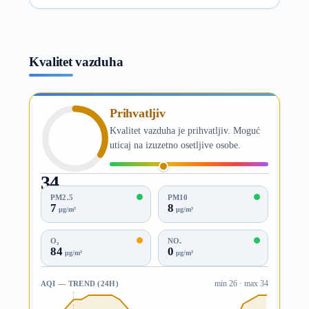
Kvalitet vazduha
Prihvatljiv
Kvalitet vazduha je prihvatljiv. Moguć
uticaj na izuzetno osetljive osobe.
34
AQI
PM2.5
PM10
7
8
µg/m³
µg/m³
O₃
NO₂
84
0
µg/m³
µg/m³
AQI — TREND (24H)
min 26 · max 34