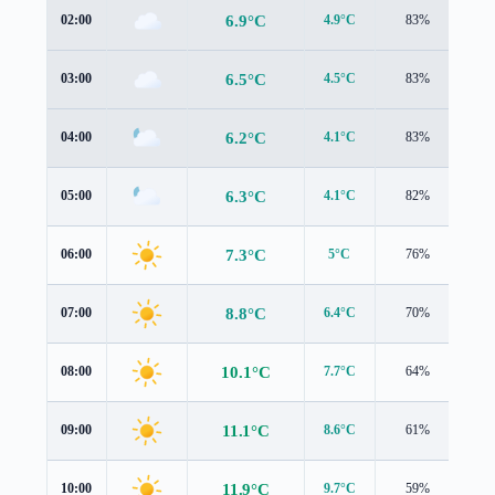
6.9°C
02:00
4.9°C
83%
1.1
6.5°C
03:00
4.5°C
83%
1.1
6.2°C
04:00
4.1°C
83%
1.2
6.3°C
05:00
4.1°C
82%
1.4
7.3°C
06:00
5°C
76%
1.5
8.8°C
07:00
6.4°C
70%
1.7
10.1°C
08:00
7.7°C
64%
1.9
11.1°C
09:00
8.6°C
61%
2.0
11.9°C
10:00
9.7°C
59%
2.2