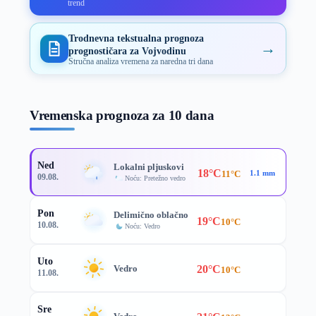
trend
Trodnevna tekstualna prognoza
→
prognostičara za Vojvodinu
Stručna analiza vremena za naredna tri dana
Vremenska prognoza za 10 dana
Ned
Lokalni pljuskovi
18°C
11°C
1.1 mm
09.08.
Noću: Pretežno vedro
Pon
Delimično oblačno
19°C
10°C
10.08.
Noću: Vedro
Uto
20°C
Vedro
10°C
11.08.
Sre