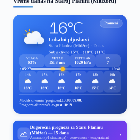
Vreme danas na Staroj Planini (Midžoru)
16°C
Promeni
Lokalni pljuskovi
Stara Planina (Midžor) · Danas
Subjektivno 15°C · ↑18°C ↓11°C
VLAGA
VETAR
PRITISAK
UV
63%
ISI 3 m/s
1020 hPa
7
↑ 05:27
↓ 19:41
14h
15h
16h
17h
18h
19h
16°C
16°C
16°C
16°C
15°C
14°C
Modelski termin (prognoza):
13:00, 09.08.
Prognoza ažurirana
9. avgust 10:19
Dugoročna prognoza za Staru Planinu
→
(Midžor) — 15 dana
Ansambl (91 simulacija) · verovatnoće · temperaturni