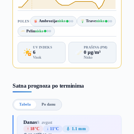
Ambrozija
nisko
Trave
nisko
POLEN
Pelin
nisko
UV INDEKS
PRAŠINA (PM)
6
0 µg/m³
Visok
Nisko
Satna prognoza po terminima
Tabela
Po danu
Danas
9. avgust
↑ 18°C
↓ 11°C
💧 1.1 mm