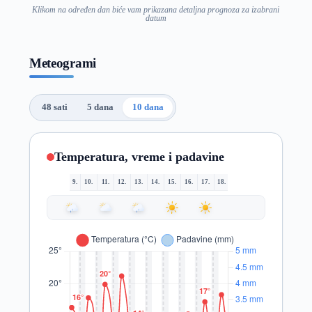
Klikom na određen dan biće vam prikazana detaljna prognoza za izabrani
datum
Meteogrami
48 sati
5 dana
10 dana
Temperatura, vreme i padavine
9.
10.
11.
12.
13.
14.
15.
16.
17.
18.