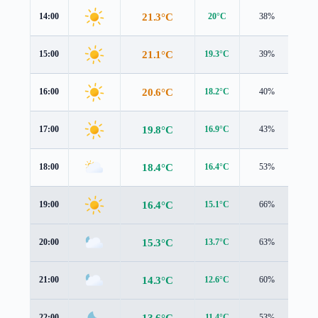
21.3°C
14:00
20°C
38%
4.0
21.1°C
15:00
19.3°C
39%
4.1
20.6°C
16:00
18.2°C
40%
4.0
19.8°C
17:00
16.9°C
43%
3.8
18.4°C
18:00
16.4°C
53%
3.1
16.4°C
19:00
15.1°C
66%
2.3
15.3°C
20:00
13.7°C
63%
2.1
14.3°C
21:00
12.6°C
60%
1.7
13.6°C
22:00
11.4°C
53%
1.6