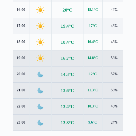
20°C
16:00
18.1°C
42%
3.2
19.4°C
17:00
17°C
43%
2.9
18.4°C
18:00
16.4°C
48%
2.4
16.7°C
19:00
14.8°C
53%
2.2
14.3°C
20:00
12°C
57%
2.3
13.6°C
21:00
11.3°C
58%
2.3
13.4°C
22:00
10.3°C
46%
2.4
13.8°C
23:00
9.6°C
24%
2.5