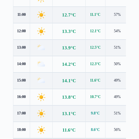
12.7°C
11:00
11.1°C
57%
2.5
13.3°C
12:00
12.1°C
54%
2.9
13.9°C
13:00
12.5°C
51%
3.4
14.2°C
14:00
12.3°C
50%
3.7
14.1°C
15:00
11.6°C
49%
3.7
13.8°C
16:00
10.7°C
49%
3.6
13.1°C
17:00
9.8°C
51%
3.2
11.6°C
18:00
8.6°C
56%
2.7