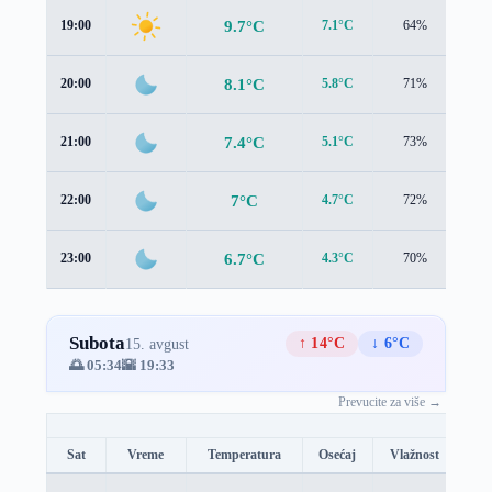
9.7°C
19:00
7.1°C
64%
2.0
8.1°C
20:00
5.8°C
71%
1.5
7.4°C
21:00
5.1°C
73%
1.2
7°C
22:00
4.7°C
72%
1.0
6.7°C
23:00
4.3°C
70%
1.1
Subota
↑ 14°C
↓ 6°C
15. avgust
🌅 05:34
🌇 19:33
Prevucite za više →
Sat
Vreme
Temperatura
Osećaj
Vlažnost
Br