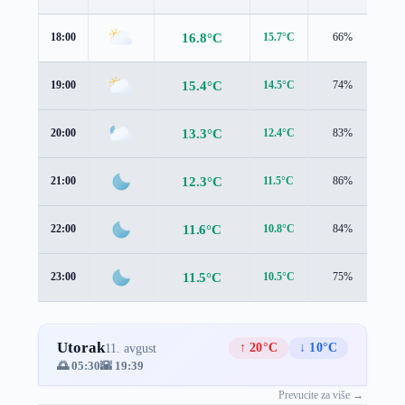
16.8°C
18:00
15.7°C
66%
2.3
15.4°C
19:00
14.5°C
74%
2.1
13.3°C
20:00
12.4°C
83%
1.9
12.3°C
21:00
11.5°C
86%
1.7
11.6°C
22:00
10.8°C
84%
1.1
11.5°C
23:00
10.5°C
75%
0.5
Utorak
↑ 20°C
↓ 10°C
11. avgust
🌅 05:30
🌇 19:39
Prevucite za više →