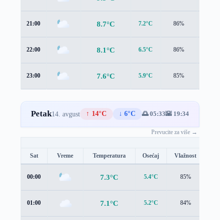
8.7°C
21:00
7.2°C
86%
1.3 m/
8.1°C
22:00
6.5°C
86%
1.2 m/
7.6°C
23:00
5.9°C
85%
1.2 m/
Petak
↑ 14°C
↓ 6°C
🌅 05:33
🌇 19:34
14. avgust
Prevucite za više →
Sat
Vreme
Temperatura
Osećaj
Vlažnost
Br
7.3°C
00:00
5.4°C
85%
1.2
7.1°C
01:00
5.2°C
84%
1.1