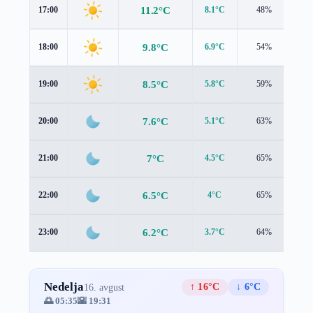
11.2°C
17:00
8.1°C
48%
2.1
9.8°C
18:00
6.9°C
54%
1.7
8.5°C
19:00
5.8°C
59%
1.4
7.6°C
20:00
5.1°C
63%
1.2
7°C
21:00
4.5°C
65%
1.1
6.5°C
22:00
4°C
65%
0.9
6.2°C
23:00
3.7°C
64%
0.7
Nedelja
↑ 16°C
↓ 6°C
16. avgust
🌅 05:35
🌇 19:31