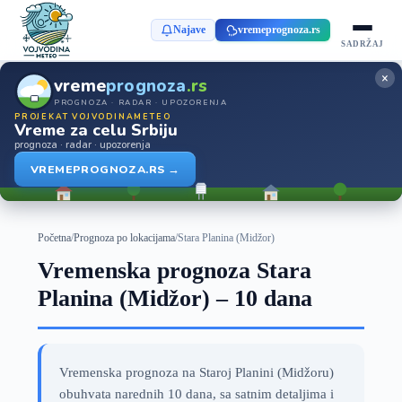
Najave
vremeprognoza.rs
SADRŽAJ
×
vreme
prognoza
.rs
PROGNOZA · RADAR · UPOZORENJA
PROJEKAT VOJVODINAMETEO
Vreme za celu Srbiju
prognoza · radar · upozorenja
VREMEPROGNOZA.RS →
Početna
/
Prognoza po lokacijama
/
Stara Planina (Midžor)
Vremenska prognoza Stara
Planina (Midžor) – 10 dana
Vremenska prognoza na Staroj Planini (Midžoru)
obuhvata narednih 10 dana, sa satnim detaljima i