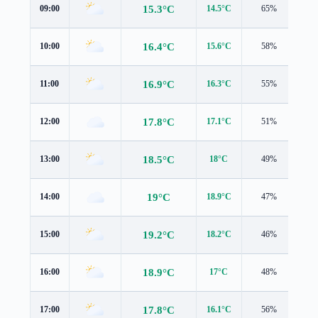
15.3°C
09:00
14.5°C
65%
1.0
16.4°C
10:00
15.6°C
58%
0.5
16.9°C
11:00
16.3°C
55%
0.3
17.8°C
12:00
17.1°C
51%
0.3
18.5°C
13:00
18°C
49%
0.5
19°C
14:00
18.9°C
47%
0.3
19.2°C
15:00
18.2°C
46%
0.9
18.9°C
16:00
17°C
48%
2.5
17.8°C
17:00
16.1°C
56%
2.6