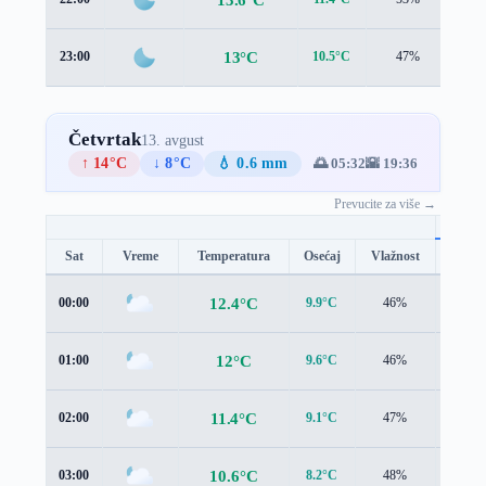
13°C
23:00
10.5°C
47%
1.4
Četvrtak
13. avgust
↑ 14°C
↓ 8°C
💧 0.6 mm
🌅 05:32
🌇 19:36
Prevucite za više →
Sat
Vreme
Temperatura
Osećaj
Vlažnost
Brzin
12.4°C
00:00
9.9°C
46%
1.2 m/
12°C
01:00
9.6°C
46%
0.8 m/
11.4°C
02:00
9.1°C
47%
0.6 m/
10.6°C
03:00
8.2°C
48%
0.5 m/