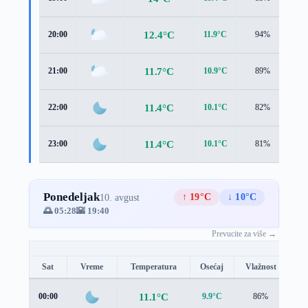
12.4°C
20:00
11.9°C
94%
1.8
11.7°C
21:00
10.9°C
89%
1.6
11.4°C
22:00
10.1°C
82%
1.6
11.4°C
23:00
10.1°C
81%
1.5
Ponedeljak
↑ 19°C
↓ 10°C
10. avgust
🌅 05:28
🌇 19:40
Prevucite za više →
Sat
Vreme
Temperatura
Osećaj
Vlažnost
Br
11.1°C
00:00
9.9°C
86%
1.7