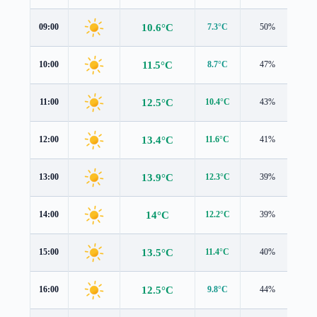
10.6°C
09:00
7.3°C
50%
2.4
11.5°C
10:00
8.7°C
47%
2.6
12.5°C
11:00
10.4°C
43%
2.8
13.4°C
12:00
11.6°C
41%
2.9
13.9°C
13:00
12.3°C
39%
3.0
14°C
14:00
12.2°C
39%
3.0
13.5°C
15:00
11.4°C
40%
2.8
12.5°C
16:00
9.8°C
44%
2.5