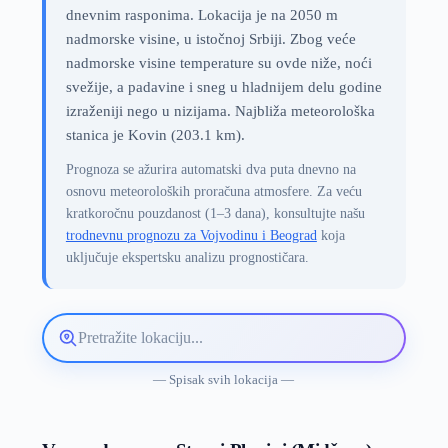
dnevnim rasponima. Lokacija je na 2050 m
nadmorske visine, u istočnoj Srbiji. Zbog veće
nadmorske visine temperature su ovde niže, noći
svežije, a padavine i sneg u hladnijem delu godine
izraženiji nego u nizijama. Najbliža meteorološka
stanica je Kovin (203.1 km).
Prognoza se ažurira automatski dva puta dnevno na
osnovu meteoroloških proračuna atmosfere. Za veću
kratkoročnu pouzdanost (1–3 dana), konsultujte našu
trodnevnu prognozu za Vojvodinu i Beograd
koja
uključuje ekspertsku analizu prognostičara.
Pretražite
lokaciju
vremenske
— Spisak svih lokacija —
prognoze