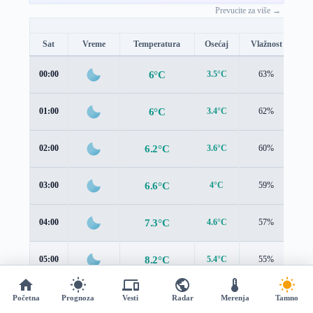
Prevucite za više →
Sat
Vreme
Temperatura
Osećaj
Vlažnost
Br
6°C
00:00
3.5°C
63%
0.
6°C
01:00
3.4°C
62%
0.
6.2°C
02:00
3.6°C
60%
0.
6.6°C
03:00
4°C
59%
0.
7.3°C
04:00
4.6°C
57%
0.
8.2°C
05:00
5.4°C
55%
1.
9.1°C
06:00
6.3°C
53%
1.
Početna
Prognoza
Vesti
Radar
Merenja
Tamno