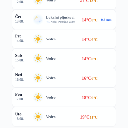
21°C
Vedro
13°C
12.08.
Čet
Lokalni pljuskovi
14°C
8°C
0.6 mm
13.08.
Noću: Pretežno vedro
Pet
14°C
Vedro
6°C
14.08.
Sub
14°C
Vedro
6°C
15.08.
Ned
16°C
Vedro
6°C
16.08.
Pon
18°C
Vedro
9°C
17.08.
Uto
19°C
Vedro
11°C
18.08.