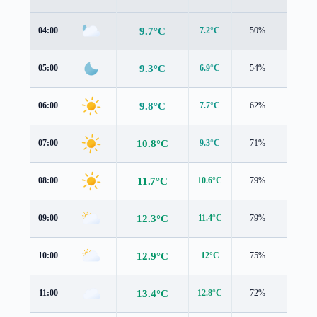
9.7°C
04:00
7.2°C
50%
0.5 m/
9.3°C
05:00
6.9°C
54%
0.6 m/
9.8°C
06:00
7.7°C
62%
0.8 m/
10.8°C
07:00
9.3°C
71%
0.9 m/
11.7°C
08:00
10.6°C
79%
1.1 m/
12.3°C
09:00
11.4°C
79%
1.2 m/
12.9°C
10:00
12°C
75%
1.3 m/
13.4°C
11:00
12.8°C
72%
1.6 m/