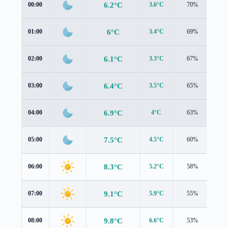
6.2°C
00:00
3.6°C
70%
1.2
6°C
01:00
3.4°C
69%
1.3
6.1°C
02:00
3.3°C
67%
1.4
6.4°C
03:00
3.5°C
65%
1.5
6.9°C
04:00
4°C
63%
1.6
7.5°C
05:00
4.5°C
60%
1.8
8.3°C
06:00
5.2°C
58%
2.0
9.1°C
07:00
5.9°C
55%
2.2
9.8°C
08:00
6.6°C
53%
2.3