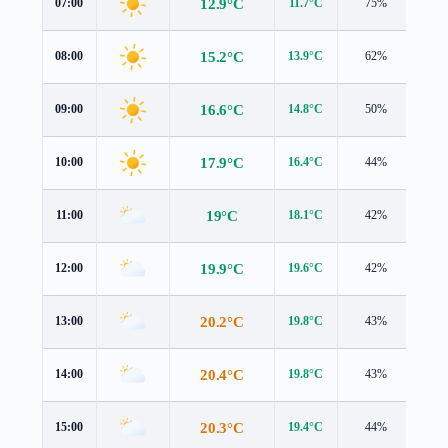
12.9°C
07:00
11.7°C
75%
1.7
15.2°C
08:00
13.9°C
62%
1.3
16.6°C
09:00
14.8°C
50%
1.5
17.9°C
10:00
16.4°C
44%
2.0
19°C
11:00
18.1°C
42%
2.3
19.9°C
12:00
19.6°C
42%
2.4
20.2°C
13:00
19.8°C
43%
3.0
20.4°C
14:00
19.8°C
43%
3.1
20.3°C
15:00
19.4°C
44%
3.3