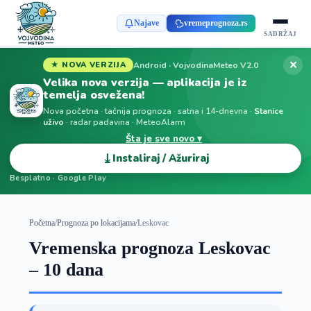
Najave
vremeprognoza.rs
SADRŽAJ
✕
Android · VojvodinaMeteo V2.0
★ NOVA VERZIJA
Velika nova verzija — aplikacija je iz
temelja osvežena!
Nova početna · tačnija prognoza · satna i 14-dnevna ·
Stanice
uživo
· radar padavina · MeteoAlarm
Šta je sve novo ▾
⤓
Instaliraj / Ažuriraj
Besplatno · Google Play
Početna
/
Prognoza po lokacijama
/
Leskovac
Vremenska prognoza Leskovac
– 10 dana