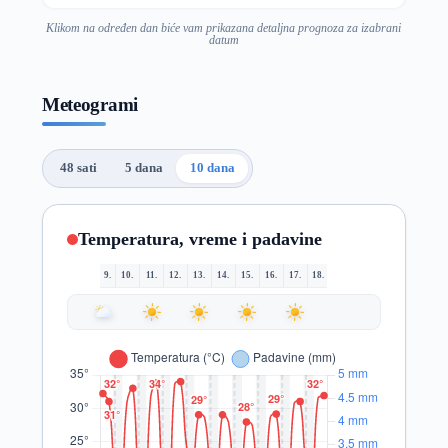
Klikom na određen dan biće vam prikazana detaljna prognoza za izabrani
datum
Meteogrami
48 sati
5 dana
10 dana
Temperatura, vreme i padavine
9.
10.
11.
12.
13.
14.
15.
16.
17.
18.