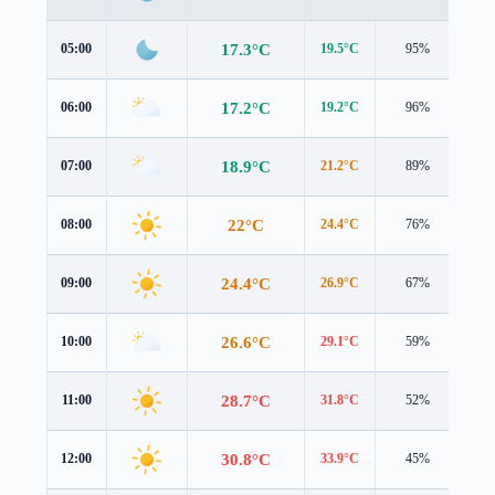
17.3°C
05:00
19.5°C
95%
0.2
17.2°C
06:00
19.2°C
96%
0.4
18.9°C
07:00
21.2°C
89%
0.4
22°C
08:00
24.4°C
76%
0.6
24.4°C
09:00
26.9°C
67%
0.9
26.6°C
10:00
29.1°C
59%
1.1
28.7°C
11:00
31.8°C
52%
1.7
30.8°C
12:00
33.9°C
45%
2.3