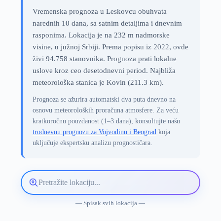
Vremenska prognoza u Leskovcu obuhvata
narednih 10 dana, sa satnim detaljima i dnevnim
rasponima. Lokacija je na 232 m nadmorske
visine, u južnoj Srbiji. Prema popisu iz 2022, ovde
živi 94.758 stanovnika. Prognoza prati lokalne
uslove kroz ceo desetodnevni period. Najbliža
meteorološka stanica je Kovin (211.3 km).
Prognoza se ažurira automatski dva puta dnevno na
osnovu meteoroloških proračuna atmosfere. Za veću
kratkoročnu pouzdanost (1–3 dana), konsultujte našu
trodnevnu prognozu za Vojvodinu i Beograd
koja
uključuje ekspertsku analizu prognostičara.
Pretražite
lokaciju
vremenske
— Spisak svih lokacija —
prognoze