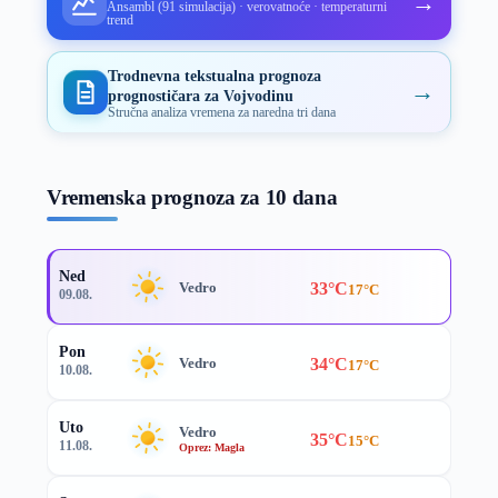
→
Ansambl (91 simulacija) · verovatnoće · temperaturni
trend
Trodnevna tekstualna prognoza
→
prognostičara za Vojvodinu
Stručna analiza vremena za naredna tri dana
Vremenska prognoza za 10 dana
Ned
33°C
Vedro
17°C
09.08.
Pon
34°C
Vedro
17°C
10.08.
Uto
Vedro
35°C
15°C
11.08.
Oprez: Magla