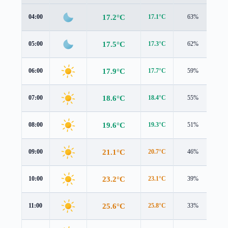
17.2°C
04:00
17.1°C
63%
0.4
17.5°C
05:00
17.3°C
62%
0.3
17.9°C
06:00
17.7°C
59%
0.3
18.6°C
07:00
18.4°C
55%
0.3
19.6°C
08:00
19.3°C
51%
0.2
21.1°C
09:00
20.7°C
46%
0.2
23.2°C
10:00
23.1°C
39%
0.7
25.6°C
11:00
25.8°C
33%
1.4