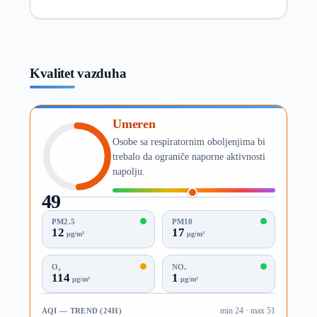
Kvalitet vazduha
Umeren
Osobe sa respiratornim oboljenjima bi
trebalo da ograniče naporne aktivnosti
napolju.
49
AQI
PM2.5
PM10
12
17
µg/m³
µg/m³
O₃
NO₂
114
1
µg/m³
µg/m³
AQI — TREND (24H)
min 24 · max 51