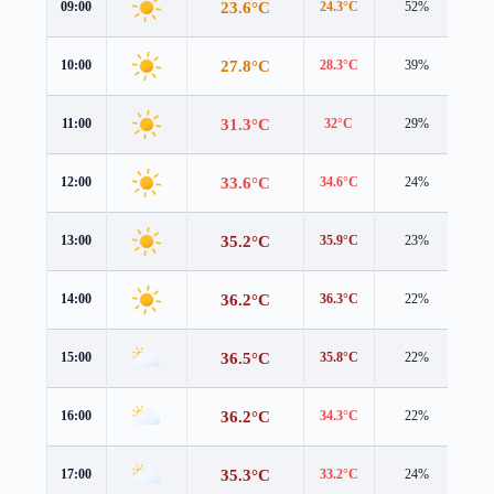
23.6°C
09:00
24.3°C
52%
0.6
27.8°C
10:00
28.3°C
39%
0.9
31.3°C
11:00
32°C
29%
1.3
33.6°C
12:00
34.6°C
24%
2.0
35.2°C
13:00
35.9°C
23%
2.7
36.2°C
14:00
36.3°C
22%
3.2
36.5°C
15:00
35.8°C
22%
3.6
36.2°C
16:00
34.3°C
22%
4.4
35.3°C
17:00
33.2°C
24%
4.8