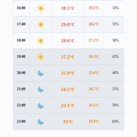
30.5°C
16:00
29.5°C
33%
4.5
29.8°C
17:00
28.2°C
35%
4.5
28.6°C
18:00
27.3°C
38%
4.3
27.2°C
19:00
26.3°C
43%
4.0
25.9°C
20:00
25.4°C
48%
3.4
24.5°C
21:00
24.7°C
53%
2.4
23.1°C
22:00
24.1°C
59%
1.1
22°C
23:00
23.4°C
64%
0.4