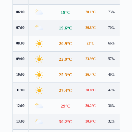
19°C
06:00
20.1°C
73%
0.3
19.6°C
07:00
20.8°C
70%
0.3
20.9°C
08:00
22°C
66%
0.4
22.9°C
09:00
23.9°C
57%
0.5
25.3°C
10:00
26.4°C
49%
0.9
27.4°C
11:00
28.8°C
42%
1.2
29°C
12:00
30.2°C
36%
1.5
30.2°C
13:00
30.9°C
32%
1.9