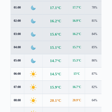
17.1°C
01:00
17.7°C
78%
0.9
16.2°C
02:00
16.9°C
81%
0.6
15.6°C
03:00
16.2°C
84%
0.5
15.1°C
04:00
15.7°C
85%
0.5
14.7°C
05:00
15.3°C
86%
0.4
14.5°C
06:00
15°C
87%
0.4
15.9°C
07:00
16.7°C
82%
0.3
20.1°C
08:00
20.9°C
64%
0.4