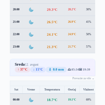
29.3°C
20:00
28.2°C
30%
2.0
26.5°C
21:00
26.9°C
41%
0.6
24.1°C
22:00
24.9°C
50%
0.4
21.3°C
23:00
21.7°C
57%
0.7
Sreda
12. avgust
↑ 37°C
↓ 15°C
💧 0.0 mm
🌅 05:34
🌇 19:39
Prevucite za više →
Sat
Vreme
Temperatura
Osećaj
Vlažnost
Br
18.7°C
00:00
19.1°C
69%
0.9