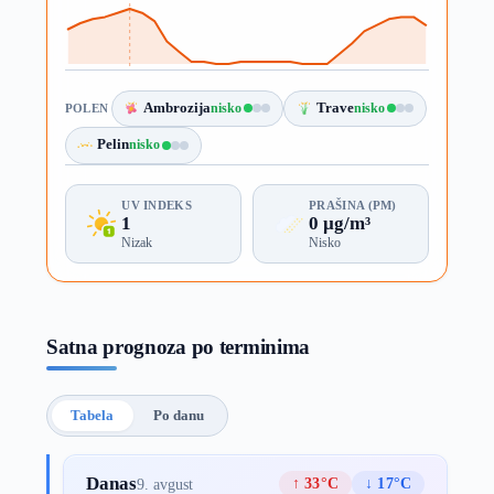
Ambrozija
nisko
Trave
nisko
POLEN
Pelin
nisko
UV INDEKS
PRAŠINA (PM)
1
0 µg/m³
Nizak
Nisko
Satna prognoza po terminima
Tabela
Po danu
Danas
↑ 33°C
↓ 17°C
9. avgust