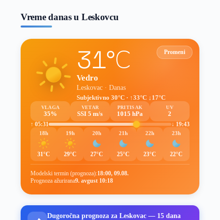
Vreme danas u Leskovcu
31°C
Promeni
Vedro
Leskovac · Danas
Subjektivno 30°C · ↑33°C ↓17°C
VLAGA
VETAR
PRITISAK
UV
35%
SSI 5 m/s
1015 hPa
2
↑ 05:31
↓ 19:43
18h
19h
20h
21h
22h
23h
31°C
29°C
27°C
25°C
23°C
22°C
Modelski termin (prognoza):
18:00, 09.08.
Prognoza ažurirana
9. avgust 10:18
Dugoročna prognoza za Leskovac — 15 dana