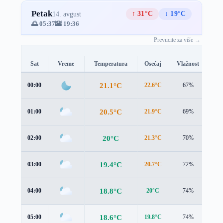
Petak
↑ 31°C
↓ 19°C
14. avgust
🌅 05:37
🌇 19:36
Prevucite za više →
Sat
Vreme
Temperatura
Osećaj
Vlažnost
Br
21.1°C
00:00
22.6°C
67%
0.4
20.5°C
01:00
21.9°C
69%
0.3
20°C
02:00
21.3°C
70%
0.2
19.4°C
03:00
20.7°C
72%
0.1
18.8°C
04:00
20°C
74%
0.2
18.6°C
05:00
19.8°C
74%
0.3