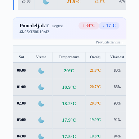
21.5°C
23:00
23.1°C
70%
Ponedeljak
↑ 34°C
↓ 17°C
10. avgust
🌅 05:32
🌇 19:42
Prevucite za više →
Sat
Vreme
Temperatura
Osećaj
Vlažnost
Br
20°C
00:00
21.8°C
80%
0.9
18.9°C
01:00
20.7°C
86%
0.9
18.2°C
02:00
20.3°C
90%
0.5
17.9°C
03:00
19.9°C
92%
0.5
17.5°C
04:00
19.6°C
94%
0.3