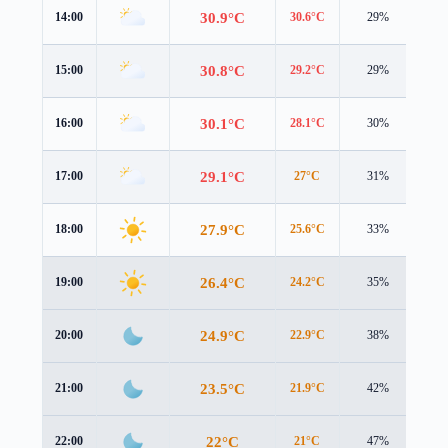
30.9°C
14:00
30.6°C
29%
2.6
30.8°C
15:00
29.2°C
29%
3.3
30.1°C
16:00
28.1°C
30%
4.1
29.1°C
17:00
27°C
31%
4.5
27.9°C
18:00
25.6°C
33%
4.4
26.4°C
19:00
24.2°C
35%
4.1
24.9°C
20:00
22.9°C
38%
3.6
23.5°C
21:00
21.9°C
42%
2.9
22°C
22:00
21°C
47%
2.0