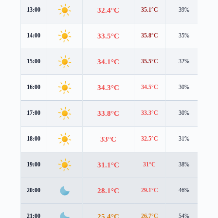
32.4°C
13:00
35.1°C
39%
2.7
33.5°C
14:00
35.8°C
35%
2.8
34.1°C
15:00
35.5°C
32%
3.1
34.3°C
16:00
34.5°C
30%
3.2
33.8°C
17:00
33.3°C
30%
3.3
33°C
18:00
32.5°C
31%
3.2
31.1°C
19:00
31°C
38%
3.4
28.1°C
20:00
29.1°C
46%
1.7
25.4°C
21:00
26.7°C
54%
1.1