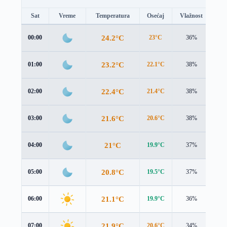
Sat
Vreme
Temperatura
Osećaj
Vlažnost
Br
24.2°C
00:00
23°C
36%
1.1
23.2°C
01:00
22.1°C
38%
0.8
22.4°C
02:00
21.4°C
38%
0.5
21.6°C
03:00
20.6°C
38%
0.3
21°C
04:00
19.9°C
37%
0.1
20.8°C
05:00
19.5°C
37%
0.2
21.1°C
06:00
19.9°C
36%
0.2
21.9°C
07:00
20.6°C
34%
0.3