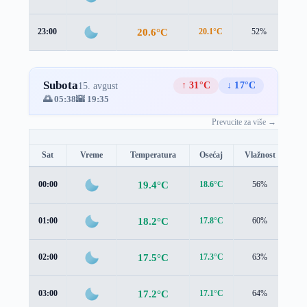
20.6°C
23:00
20.1°C
52%
1.4
Subota
↑ 31°C
↓ 17°C
15. avgust
🌅 05:38
🌇 19:35
Prevucite za više →
Sat
Vreme
Temperatura
Osećaj
Vlažnost
Br
19.4°C
00:00
18.6°C
56%
1.7
18.2°C
01:00
17.8°C
60%
1.2
17.5°C
02:00
17.3°C
63%
0.8
17.2°C
03:00
17.1°C
64%
0.6