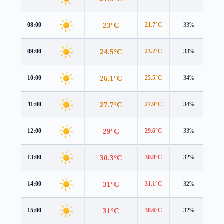
23°C
08:00
21.7°C
33%
0.6
24.5°C
09:00
23.2°C
33%
0.9
26.1°C
10:00
25.5°C
34%
1.5
27.7°C
11:00
27.9°C
34%
2.1
29°C
12:00
29.6°C
33%
2.8
30.3°C
13:00
30.8°C
32%
3.6
31°C
14:00
31.1°C
32%
4.1
31°C
15:00
30.6°C
32%
4.4