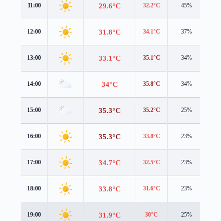
29.6°C
11:00
32.2°C
45%
1.6
31.8°C
12:00
34.1°C
37%
2.3
33.1°C
13:00
35.1°C
34%
3.0
34°C
14:00
35.8°C
34%
3.3
35.3°C
15:00
35.2°C
25%
3.6
35.3°C
16:00
33.8°C
23%
4.2
34.7°C
17:00
32.5°C
23%
4.4
33.8°C
18:00
31.6°C
23%
4.3
31.9°C
19:00
30°C
25%
3.5