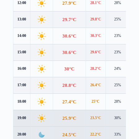
27.9°C
12:00
28.1°C
28%
2.0
29.7°C
13:00
29.8°C
25%
2.5
30.6°C
14:00
30.3°C
23%
2.8
30.6°C
15:00
29.6°C
23%
3.0
30°C
16:00
28.2°C
24%
3.2
28.8°C
17:00
26.4°C
25%
3.2
27.4°C
18:00
25°C
28%
3.1
25.9°C
19:00
23.5°C
30%
3.1
24.5°C
20:00
22.2°C
33%
2.9