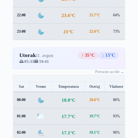
23.6°C
22:00
25.7°C
64%
0.2
21°C
23:00
22.6°C
73%
0.9
Utorak
↑ 35°C
↓ 15°C
11. avgust
🌅 05:33
🌇 19:41
Prevucite za više →
Sat
Vreme
Temperatura
Osećaj
Vlažnost
Br
18.8°C
00:00
20.6°C
86%
0.9
17.7°C
01:00
19.7°C
93%
0.7
17.1°C
02:00
19.1°C
96%
0.6