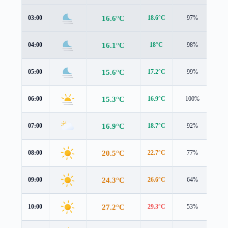
16.6°C
03:00
18.6°C
97%
0.4
16.1°C
04:00
18°C
98%
0.3
15.6°C
05:00
17.2°C
99%
0.5
15.3°C
06:00
16.9°C
100%
0.5
16.9°C
07:00
18.7°C
92%
0.4
20.5°C
08:00
22.7°C
77%
0.2
24.3°C
09:00
26.6°C
64%
0.4
27.2°C
10:00
29.3°C
53%
1.0