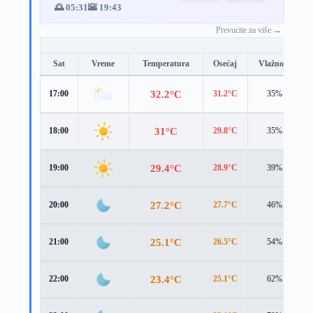
🌅 05:31
🌇 19:43
Prevucite za više →
Sat
Vreme
Temperatura
Osećaj
Vlažnost
32.2°C
17:00
31.2°C
35%
31°C
18:00
29.8°C
35%
29.4°C
19:00
28.9°C
39%
27.2°C
20:00
27.7°C
46%
25.1°C
21:00
26.5°C
54%
23.4°C
22:00
25.1°C
62%