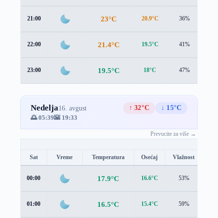
23°C
21:00
20.9°C
36%
2.7
21.4°C
22:00
19.5°C
41%
2.4
19.5°C
23:00
18°C
47%
2.0
Nedelja
↑ 32°C
↓ 15°C
16. avgust
🌅 05:39
🌇 19:33
Prevucite za više →
Sat
Vreme
Temperatura
Osećaj
Vlažnost
Br
17.9°C
00:00
16.6°C
53%
1.6
16.5°C
01:00
15.4°C
59%
1.3