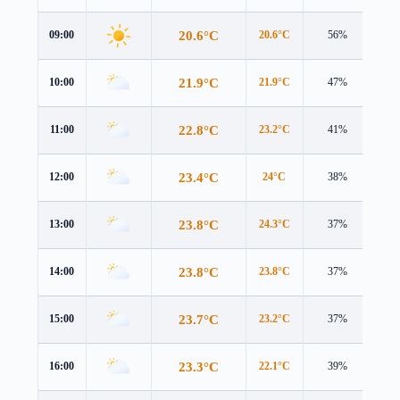
20.6°C
09:00
20.6°C
56%
1.0
21.9°C
10:00
21.9°C
47%
1.1
22.8°C
11:00
23.2°C
41%
1.2
23.4°C
12:00
24°C
38%
1.2
23.8°C
13:00
24.3°C
37%
1.5
23.8°C
14:00
23.8°C
37%
1.9
23.7°C
15:00
23.2°C
37%
2.1
23.3°C
16:00
22.1°C
39%
2.2