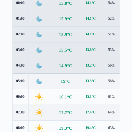
15.8°C
00:00
14.1°C
54%
1.4
15.9°C
01:00
14.1°C
52%
1.3
15.9°C
02:00
14.1°C
51%
1.3
15.5°C
03:00
13.8°C
53%
1.3
14.9°C
04:00
13.2°C
56%
1.3
15°C
05:00
13.5°C
58%
1.3
16.1°C
06:00
15.1°C
61%
1.1
17.7°C
07:00
17.4°C
64%
1.0
19.3°C
08:00
19.4°C
63%
0.9