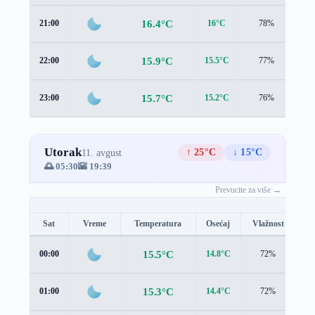
16.4°C
21:00
16°C
78%
2.2
15.9°C
22:00
15.5°C
77%
1.9
15.7°C
23:00
15.2°C
76%
1.7
Utorak
↑ 25°C
↓ 15°C
11. avgust
🌅 05:30
🌇 19:39
Prevucite za više →
Sat
Vreme
Temperatura
Osećaj
Vlažnost
Br
15.5°C
00:00
14.8°C
72%
1.
15.3°C
01:00
14.4°C
72%
1.