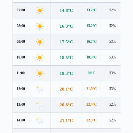
14.8°C
07:00
13.2°C
52%
0.7
16.3°C
08:00
15.2°C
52%
0.4
17.5°C
09:00
16.7°C
53%
0.2
18.5°C
10:00
18.3°C
53%
0.7
19.3°C
11:00
20°C
53%
1.0
20.1°C
12:00
21.5°C
53%
0.9
20.8°C
13:00
22.4°C
52%
1.0
21.1°C
14:00
22.3°C
52%
1.3