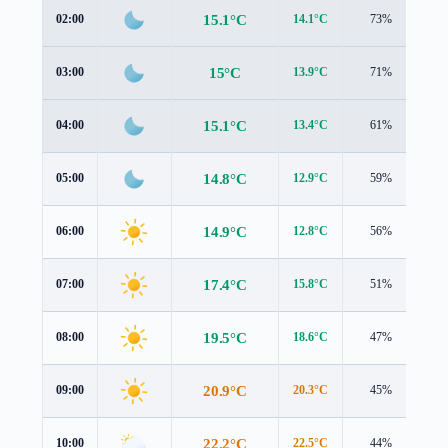
15.1°C
02:00
14.1°C
73%
2.
15°C
03:00
13.9°C
71%
2.
15.1°C
04:00
13.4°C
61%
2.
14.8°C
05:00
12.9°C
59%
2.
14.9°C
06:00
12.8°C
56%
2.
17.4°C
07:00
15.8°C
51%
1.
19.5°C
08:00
18.6°C
47%
0.
20.9°C
09:00
20.3°C
45%
0.
22.2°C
10:00
22.5°C
44%
0.