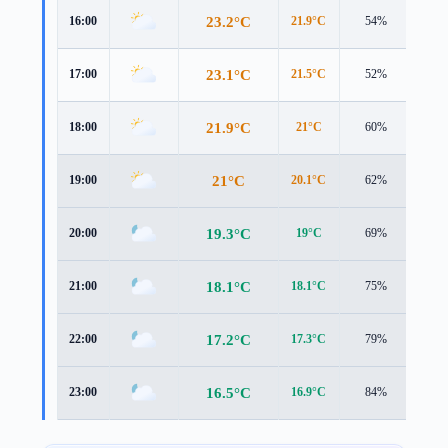
23.2°C
16:00
21.9°C
54%
4.5 
23.1°C
17:00
21.5°C
52%
4.5 
21.9°C
18:00
21°C
60%
4.0 
21°C
19:00
20.1°C
62%
3.8 
19.3°C
20:00
19°C
69%
2.7 
18.1°C
21:00
18.1°C
75%
2.1 
17.2°C
22:00
17.3°C
79%
1.9 
16.5°C
23:00
16.9°C
84%
1.6 