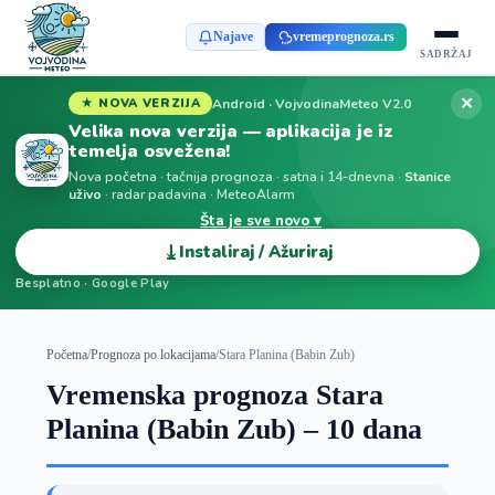
Najave
vremeprognoza.rs
SADRŽAJ
✕
Android · VojvodinaMeteo V2.0
★ NOVA VERZIJA
Velika nova verzija — aplikacija je iz
temelja osvežena!
Nova početna · tačnija prognoza · satna i 14-dnevna ·
Stanice
uživo
· radar padavina · MeteoAlarm
Šta je sve novo ▾
⤓
Instaliraj / Ažuriraj
Besplatno · Google Play
Početna
/
Prognoza po lokacijama
/
Stara Planina (Babin Zub)
Vremenska prognoza Stara
Planina (Babin Zub) – 10 dana