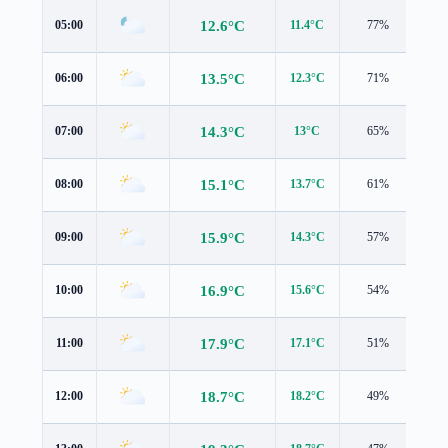
12.6°C
05:00
11.4°C
77%
1.4
13.5°C
06:00
12.3°C
71%
1.4
14.3°C
07:00
13°C
65%
1.4
15.1°C
08:00
13.7°C
61%
1.5
15.9°C
09:00
14.3°C
57%
1.7
16.9°C
10:00
15.6°C
54%
2.1
17.9°C
11:00
17.1°C
51%
2.6
18.7°C
12:00
18.2°C
49%
3.0