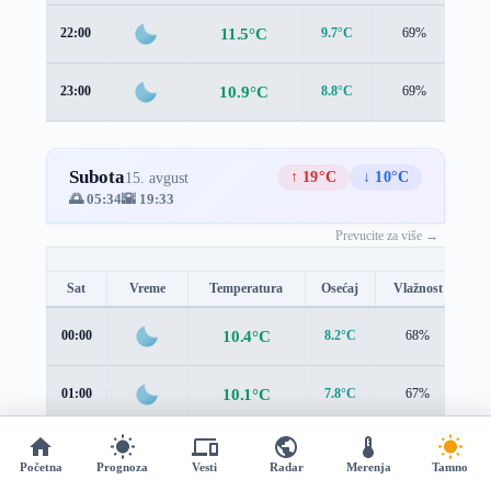
11.5°C
22:00
9.7°C
69%
1.7
10.9°C
23:00
8.8°C
69%
1.7
Subota
↑ 19°C
↓ 10°C
15. avgust
🌅 05:34
🌇 19:33
Prevucite za više →
Sat
Vreme
Temperatura
Osećaj
Vlažnost
Br
10.4°C
00:00
8.2°C
68%
1.
10.1°C
01:00
7.8°C
67%
1.
10.1°C
02:00
7.7°C
65%
1.
Početna
Prognoza
Vesti
Radar
Merenja
Tamno