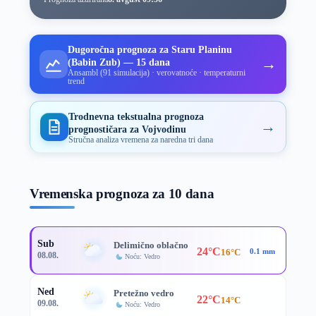
Dugoročna prognoza za Staru Planinu
→
(Babin Zub) — 15 dana
Ansambl (91 simulacija) · verovatnoće · temperaturni
trend
Trodnevna tekstualna prognoza
→
prognostičara za Vojvodinu
Stručna analiza vremena za naredna tri dana
Vremenska prognoza za 10 dana
Sub
Delimično oblačno
24°C
16°C
0.1 mm
08.08.
Noću: Vedro
Ned
Pretežno vedro
22°C
14°C
09.08.
Noću: Vedro