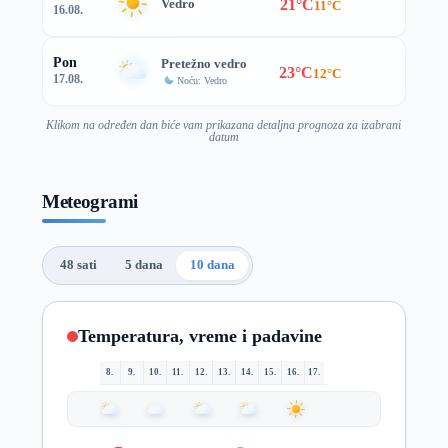
21°C
Vedro
11°C
16.08.
Pon
Pretežno vedro
23°C
12°C
17.08.
Noću: Vedro
Klikom na određen dan biće vam prikazana detaljna prognoza za izabrani
datum
Meteogrami
48 sati
5 dana
10 dana
Temperatura, vreme i padavine
8.
9.
10.
11.
12.
13.
14.
15.
16.
17.