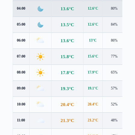
13.6°C
04:00
12.6°C
80%
2.2
13.5°C
05:00
12.6°C
84%
2.1
13.6°C
06:00
13°C
86%
1.9
15.8°C
07:00
15.6°C
77%
1.3
17.8°C
08:00
17.9°C
65%
0.5
19.3°C
09:00
19.1°C
57%
0.7
20.4°C
10:00
20.4°C
52%
0.8
21.3°C
11:00
21.2°C
48%
1.0