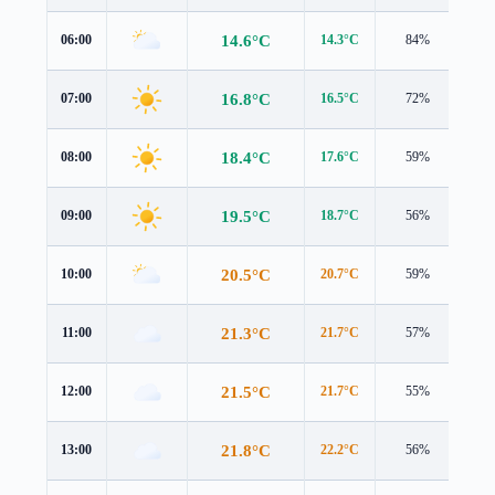
14.6°C
06:00
14.3°C
84%
1.8
16.8°C
07:00
16.5°C
72%
1.6
18.4°C
08:00
17.6°C
59%
1.8
19.5°C
09:00
18.7°C
56%
1.9
20.5°C
10:00
20.7°C
59%
1.8
21.3°C
11:00
21.7°C
57%
2.1
21.5°C
12:00
21.7°C
55%
2.4
21.8°C
13:00
22.2°C
56%
2.2