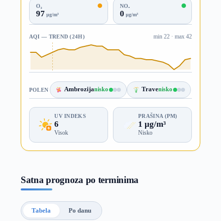
O₃
NO₂
97
0
µg/m³
µg/m³
AQI — TREND (24H)
min 22 · max 42
Ambrozija
nisko
Trave
nisko
POLEN
UV INDEKS
PRAŠINA (PM)
6
1 µg/m³
Visok
Nisko
Satna prognoza po terminima
Tabela
Po danu