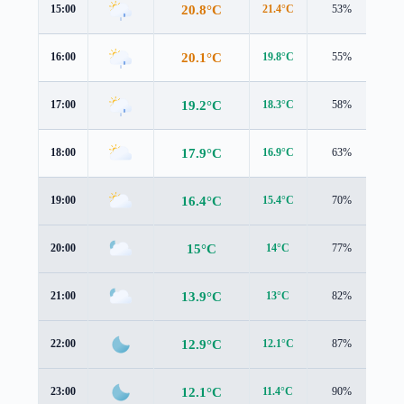
20.8°C
15:00
21.4°C
53%
1.6
20.1°C
16:00
19.8°C
55%
1.7
19.2°C
17:00
18.3°C
58%
2.0
17.9°C
18:00
16.9°C
63%
2.2
16.4°C
19:00
15.4°C
70%
2.3
15°C
20:00
14°C
77%
2.4
13.9°C
21:00
13°C
82%
2.2
12.9°C
22:00
12.1°C
87%
1.9
12.1°C
23:00
11.4°C
90%
1.7