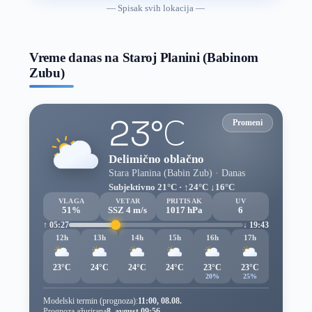
vremenske
— Spisak svih lokacija —
prognoze
Vreme danas na Staroj Planini (Babinom
Zubu)
23°C
Promeni
Delimično oblačno
Stara Planina (Babin Zub) · Danas
Subjektivno 21°C · ↑24°C ↓16°C
VLAGA
VETAR
PRITISAK
UV
51%
SSZ 4 m/s
1017 hPa
6
↑ 05:27
↓ 19:43
12h
13h
14h
15h
16h
17h
23°C
24°C
24°C
24°C
23°C
23°C
20%
25%
Modelski termin (prognoza):
11:00, 08.08.
Prognoza ažurirana
8. avgust 09:56