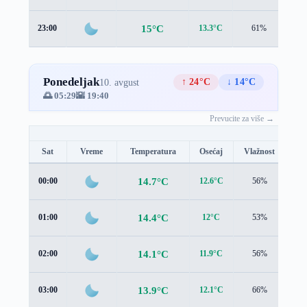
15°C
23:00
13.3°C
61%
2.0
Ponedeljak
↑ 24°C
↓ 14°C
10. avgust
🌅 05:29
🌇 19:40
Prevucite za više →
Sat
Vreme
Temperatura
Osećaj
Vlažnost
Br
14.7°C
00:00
12.6°C
56%
2.0
14.4°C
01:00
12°C
53%
2.2
14.1°C
02:00
11.9°C
56%
2.2
13.9°C
03:00
12.1°C
66%
2.3