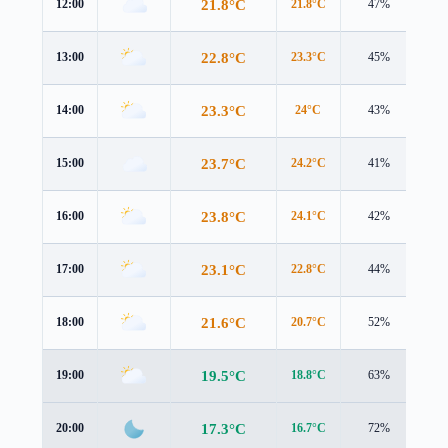
21.8°C
12:00
21.8°C
47%
0.8
22.8°C
13:00
23.3°C
45%
0.8
23.3°C
14:00
24°C
43%
0.6
23.7°C
15:00
24.2°C
41%
0.4
23.8°C
16:00
24.1°C
42%
0.2
23.1°C
17:00
22.8°C
44%
0.8
21.6°C
18:00
20.7°C
52%
2.5
19.5°C
19:00
18.8°C
63%
2.6
17.3°C
20:00
16.7°C
72%
2.6