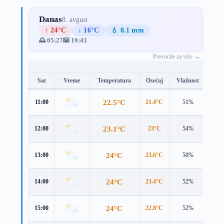
Danas
8. avgust
↑ 24°C
↓ 16°C
💧 0.1 mm
🌅 05:27
🌇 19:43
Prevucite za više →
Sat
Vreme
Temperatura
Osećaj
Vlažnost
Brz
22.5°C
11:00
21.4°C
51%
3.8 
23.1°C
12:00
23°C
54%
3.8 
24°C
13:00
23.6°C
50%
4.3 
24°C
14:00
23.4°C
52%
4.2 
24°C
15:00
22.8°C
52%
4.3 