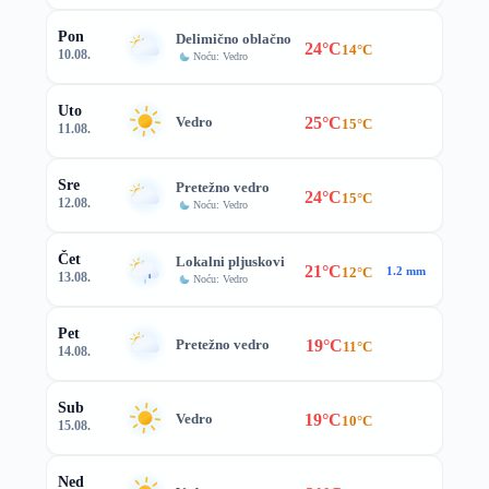
Pon
Delimično oblačno
24°C
14°C
10.08.
Noću: Vedro
Uto
25°C
Vedro
15°C
11.08.
Sre
Pretežno vedro
24°C
15°C
12.08.
Noću: Vedro
Čet
Lokalni pljuskovi
21°C
12°C
1.2 mm
13.08.
Noću: Vedro
Pet
19°C
Pretežno vedro
11°C
14.08.
Sub
19°C
Vedro
10°C
15.08.
Ned