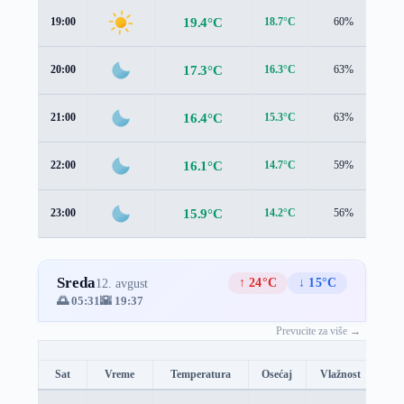
19.4°C
19:00
18.7°C
60%
2.
17.3°C
20:00
16.3°C
63%
1.
16.4°C
21:00
15.3°C
63%
1.
16.1°C
22:00
14.7°C
59%
1.
15.9°C
23:00
14.2°C
56%
1.
Sreda
↑ 24°C
↓ 15°C
12. avgust
🌅 05:31
🌇 19:37
Prevucite za više →
Sat
Vreme
Temperatura
Osećaj
Vlažnost
Br