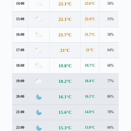
22.1°C
14:00
22.6°C
56%
2.2
22.1°C
15:00
22.4°C
55%
2.1
21.7°C
16:00
21.7°C
58%
2.1
21°C
17:00
21°C
64%
2.3
19.8°C
18:00
19.7°C
68%
2.4
18.2°C
19:00
18.4°C
77%
2.2
16.1°C
20:00
16.2°C
86%
2.3
15.6°C
21:00
14.9°C
78%
2.3
15.3°C
22:00
13.9°C
66%
2.2