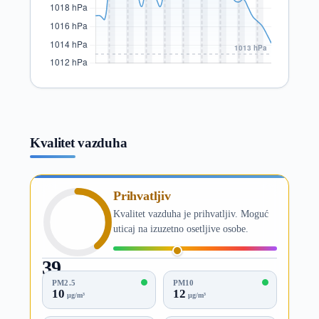
Kvalitet vazduha
Prihvatljiv
Kvalitet vazduha je prihvatljiv. Moguć
uticaj na izuzetno osetljive osobe.
39
AQI
PM2.5
PM10
10
12
µg/m³
µg/m³