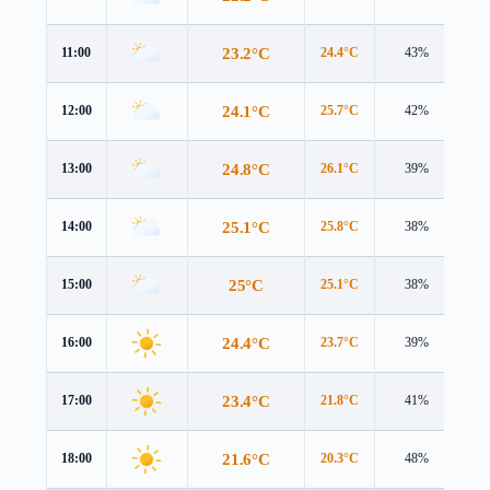
23.2°C
11:00
24.4°C
43%
0.
24.1°C
12:00
25.7°C
42%
0.
24.8°C
13:00
26.1°C
39%
1.
25.1°C
14:00
25.8°C
38%
1.
25°C
15:00
25.1°C
38%
2.
24.4°C
16:00
23.7°C
39%
2.
23.4°C
17:00
21.8°C
41%
2.
21.6°C
18:00
20.3°C
48%
2.