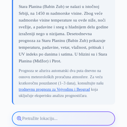
Stara Planina (Babin Zub) se nalazi u istočnoj
Srbiji, na 1450 m nadmorske visine. Zbog veće
nadmorske visine temperature su ovde niže, noći
svežije, a padavine i sneg u hladnijem delu godine
izraženiji nego u nizijama. Desetodnevna
prognoza za Staru Planinu (Babin Zub) prikazuje
temperaturu, padavine, vetar, vlažnost, pritisak i
UV indeks po danima i satima. U blizini su i Stara
Planina (Midžor) i Pirot.
Prognoza se ažurira automatski dva puta dnevno na
osnovu meteoroloških proračuna atmosfere. Za veću
kratkoročnu pouzdanost (1–3 dana), konsultujte našu
trodnevnu prognozu za Vojvodinu i Beograd
koja
uključuje ekspertsku analizu prognostičara.
Pretražite
lokaciju