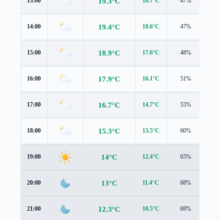
19.3°C
13:00
18.7°C
47%
3.3
19.4°C
14:00
18.6°C
47%
3.4
18.9°C
15:00
17.6°C
48%
3.3
17.9°C
16:00
16.1°C
51%
3.0
16.7°C
17:00
14.7°C
55%
2.6
15.3°C
18:00
13.5°C
60%
2.2
14°C
19:00
12.4°C
65%
1.9
13°C
20:00
11.4°C
68%
1.7
12.3°C
21:00
10.5°C
69%
1.7