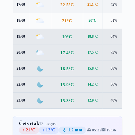
22.5°C
17:00
21.1°C
42%
2.2
21°C
18:00
20°C
51%
2.0
19°C
19:00
18.8°C
64%
1.6
17.4°C
20:00
17.5°C
73%
1.4
16.5°C
21:00
15.8°C
68%
1.5
15.9°C
22:00
14.2°C
56%
1.7
15.3°C
23:00
12.9°C
48%
1.9
Četvrtak
13. avgust
↑ 21°C
↓ 12°C
💧 1.2 mm
🌅 05:32
🌇 19:36