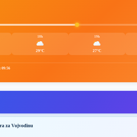
18h
19h
29°C
27°C
t 09:56
ra za Vojvodinu