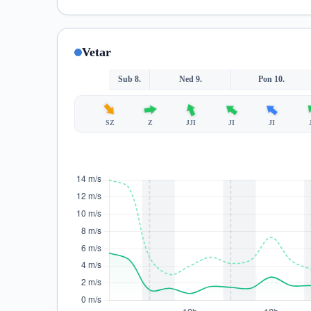
Vetar
Sub 8.
Ned 9.
Pon 10.
SZ
Z
JJI
JI
JI