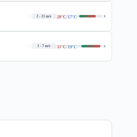
/
2 - 11 m/s
28°C
17°C
/
1 - 7 m/s
31°C
19°C