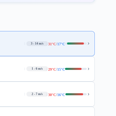
/
3 - 14 m/s
31°C
17°C
/
1 - 6 m/s
29°C
15°C
/
2 - 7 m/s
30°C
16°C