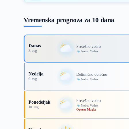
Vremenska prognoza za 10 dana
Danas
Pretežno vedro
8. avg
Noću: Vedro
Nedelja
Delimično oblačno
9. avg
Noću: Vedro
Pretežno vedro
Ponedeljak
Noću: Vedro
10. avg
Oprez: Magla