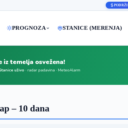
PODRŽI
PROGNOZA
STANICE (MERENJA)
je iz temelja osvežena!
Stanice uživo
· radar padavina · MeteoAlarm
ap – 10 dana