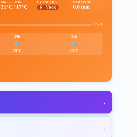
MAKS / MIN
UV INDEKS
PADAVINE
31°C / 17°C
0.0 mm
6 · Visok
↓ 19:48
20h
21h
25°C
23°C
→
→