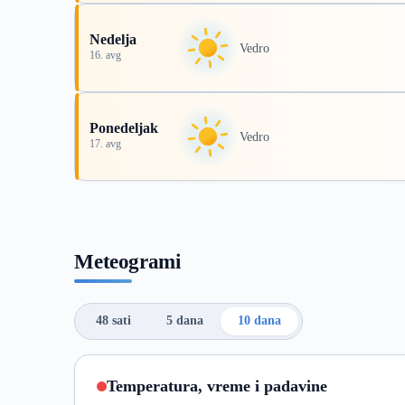
Nedelja
Vedro
16. avg
Ponedeljak
Vedro
17. avg
Meteogrami
48 sati
5 dana
10 dana
Temperatura, vreme i padavine