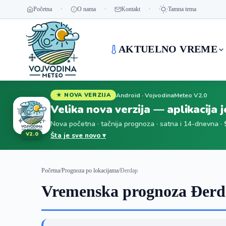
Početna
O nama
Kontakt
Tamna tema
AKTUELNO VREME
Android · VojvodinaMeteo V2.0
★ NOVA VERZIJA
Velika nova verzija — aplikacija 
Nova početna · tačnija prognoza · satna i 14-dnevna ·
V2.0
Šta je sve novo ▾
Početna
/
Prognoza po lokacijama
/
Đerdap
Vremenska prognoza Đerd