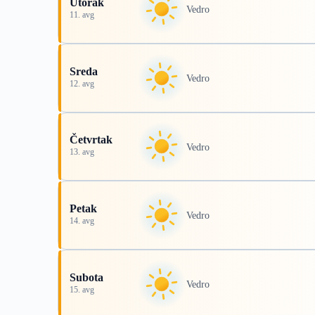
Utorak
Vedro
11. avg
Sreda
Vedro
12. avg
Četvrtak
Vedro
13. avg
Petak
Vedro
14. avg
Subota
Vedro
15. avg