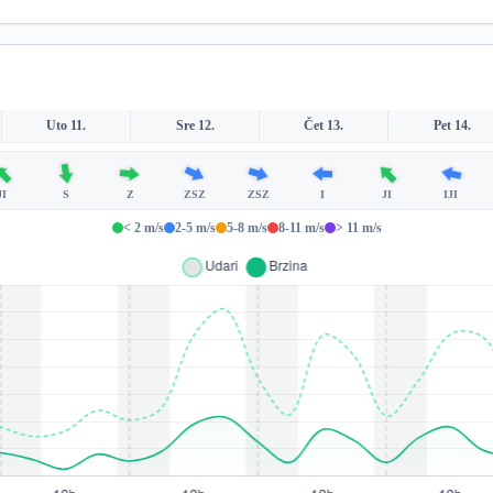
Uto 11.
Sre 12.
Čet 13.
Pet 14.
JI
S
Z
ZSZ
ZSZ
I
JI
IJI
< 2 m/s
2-5 m/s
5-8 m/s
8-11 m/s
> 11 m/s