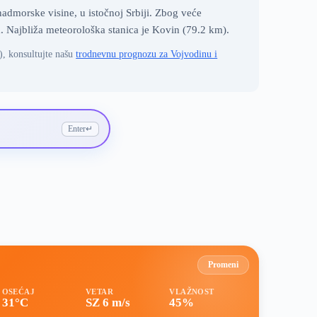
dmorske visine, u istočnoj Srbiji. Zbog veće
a. Najbliža meteorološka stanica je Kovin (79.2 km).
), konsultujte našu
trodnevnu prognozu za Vojvodinu i
Enter
↵
Promeni
OSEĆAJ
VETAR
VLAŽNOST
31°C
SZ 6 m/s
45%