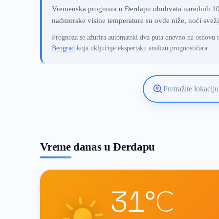
Vremenska prognoza u Đerdapu obuhvata narednih 10 da
nadmorske visine temperature su ovde niže, noći svežij
Prognoza se ažurira automatski dva puta dnevno na osnovu 
Beograd
koja uključuje ekspertsku analizu prognostičara.
Pretražite
lokaciju
vremenske
prognoze
Vreme danas u Đerdapu
31°C