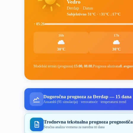
Vedro
Đerdap · Danas
Subjektivno 31°C · ↑31°C ↓17°C
↑ 05:26
16h
17h
30°C
30°C
Modelski termin (prognoza):
15:00, 08.08.
Prognoza ažurirana
8. avgus
Dugoročna prognoza za Đerdap — 15 dana
Ansambl (91 simulacija) · verovatnoće · temperaturni trend
Trodnevna tekstualna prognoza prognostiča
Stručna analiza vremena za naredna tri dana