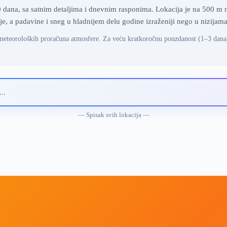
na, sa satnim detaljima i dnevnim rasponima. Lokacija je na 500 m na
e, a padavine i sneg u hladnijem delu godine izraženiji nego u nizijam
meteoroloških proračuna atmosfere. Za veću kratkoročnu pouzdanost (1–3 dana
— Spisak svih lokacija —