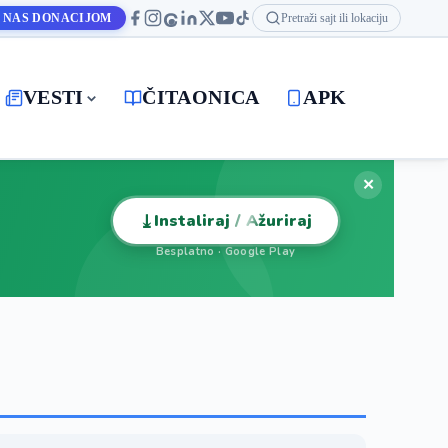
 NAS DONACIJOM
Pretraži sajt ili lokaciju
VESTI
ČITAONICA
APK
✕
⤓
Instaliraj / Ažuriraj
Besplatno · Google Play