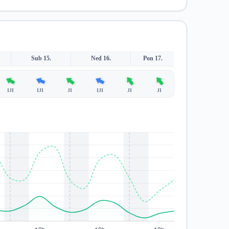
Sub 15.
Ned 16.
Pon 17.
IJI
IJI
JI
IJI
JI
JI