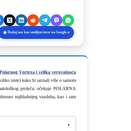
Dodaj nas kao omiljeni izvor na Google-u
olarnog Vortexa i velika verovatnoća
oliko niste) kako bi saznali više o samom
imatološkog proleća, očekuje POLARNA
nosno najhladnijeg vazduha, kao i sam