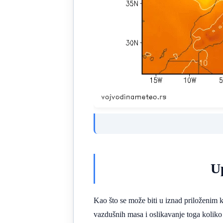
Up
Kao što se može biti u iznad priloženim 
vazdušnih masa i oslikavanje toga koliko 