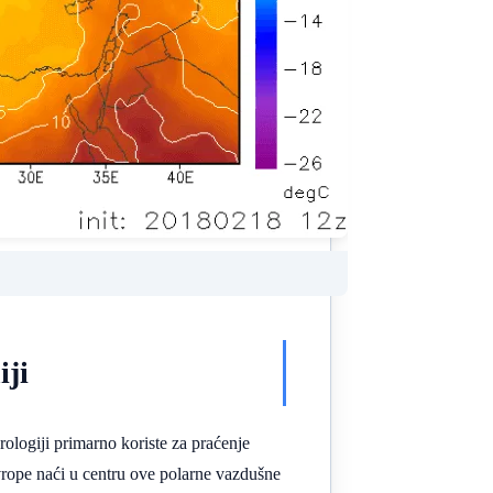
iji
ologiji primarno koriste za praćenje
Evrope naći u centru ove polarne vazdušne