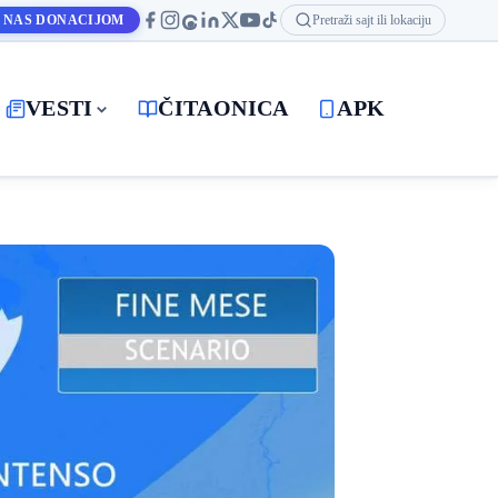
 NAS DONACIJOM
Pretraži sajt ili lokaciju
VESTI
ČITAONICA
APK