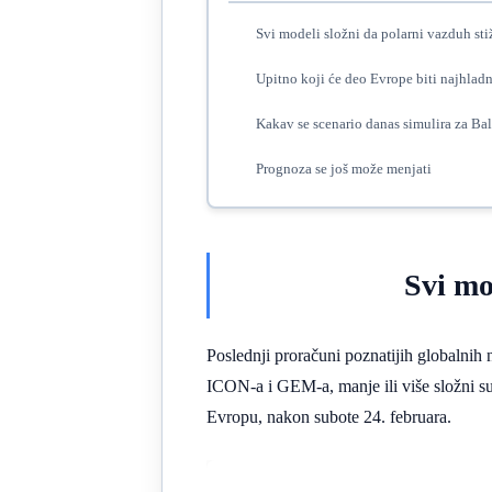
Svi modeli složni da polarni vazduh st
Upitno koji će deo Evrope biti najhladn
Kakav se scenario danas simulira za Ba
Prognoza se još može menjati
Svi mo
Poslednji proračuni poznatijih globalni
ICON-a i GEM-a, manje ili više složni su
Evropu, nakon subote 24. februara.