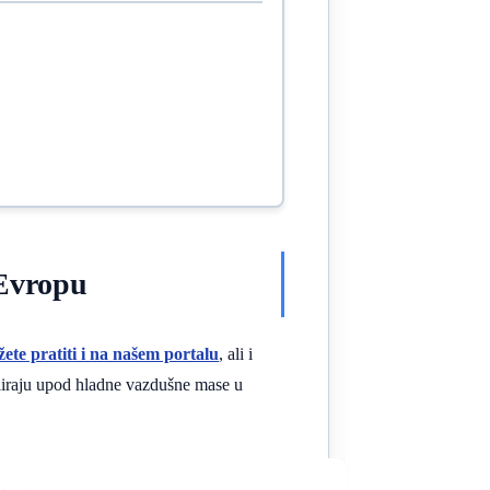
 Evropu
ete pratiti i na našem portalu
, ali i
uliraju upod hladne vazdušne mase u