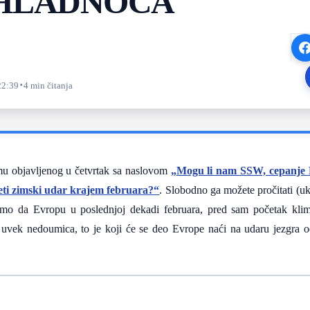
HLADNOĆA
·
22:39
4 min čitanja
mu objavljenog u četvrtak sa naslovom
„
Mogu li nam SSW, cepanje P
ti zimski udar krajem februara?“
. Slobodno ga možete pročitati (uk
imo da Evropu u poslednjoj dekadi februara, pred sam početak kl
k nedoumica, to je koji će se deo Evrope naći na udaru jezgra od