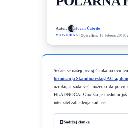
POLARNA 
Autor:
Jovan Čabrilo
·
Objavljeno
18. februar 2018, 
VOJVODINA
Sećate se našeg prvog članka na ovu te
formiranja Skandinavskog AC-a, done
uzroku, a sada već možemo da potvrd
HLADNOĆA. Ono što je međutim još uve
intenzitet zahlađenja kod nas.
Sadržaj članka