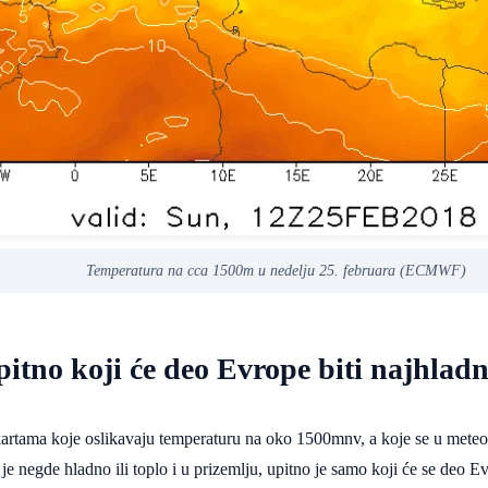
Temperatura na cca 1500m u nedelju 25. februara (ECMWF)
itno koji će deo Evrope biti najhladn
kartama koje oslikavaju temperaturu na oko 1500mnv, a koje se u meteor
je negde hladno ili toplo i u prizemlju, upitno je samo koji će se deo 