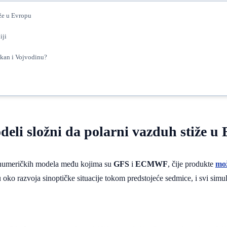
iže u Evropu
iji
lkan i Vojvodinu?
deli složni da polarni vazduh stiže u
h numeričkih modela među kojima su
GFS
i
ECMWF
, čije produkte
mož
 oko razvoja sinoptičke situacije tokom predstojeće sedmice, i svi sim