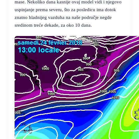
mase. Nekoliko dana kasnije ovaj model vidi i njegovo
uspinjanje prema severu, što za posledicu ima dotok
znatno hladnijeg vazduha na naše područje negde
sredinom treće dekade, za oko 10 dana.