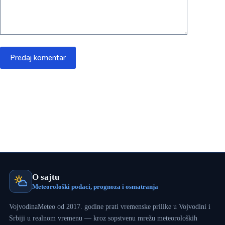
Predaj komentar
O sajtu
Meteorološki podaci, prognoza i osmatranja
VojvodinaMeteo od 2017. godine prati vremenske prilike u Vojvodini i
Srbiji u realnom vremenu — kroz sopstvenu mrežu meteoroloških