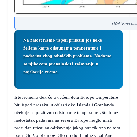
Očekivano ods
Na žalost nismo uspeli priložiti još neke
željene karte odstupanja temperature i
padavina zbog tehničkih problema. Nadamo
se njihovom pronalasku i rešavanju u
najskorije vreme.
Istovremeno dok će u većem delu Evrope temperature
biti ispod proseka, u oblasti oko Islanda i Grenlanda
očekuje se pozitivno odstupanje temperature, što bi uz
nedostatak padavina na severu Evrope moglo imati
presudan uticaj na održavanje jakog anticiklona na tom
području što bi omogućilo prodor hladne vazdušne