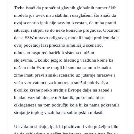
Treba istaći da proračuni glavnih globalnih numeričkih
modela još uvek nisu stabilni i usaglašeni, što znači da
ovaj scenario ipak nije sasvim izvestan, da treba pratiti
situaciju i strpiti se do neke konačne prognoze. Obzirom
da se SSW upravo odigrava, modeli imaju problem da u
ovoj početnoj fazi precizno simuliraju scenario,
odnosno raspored baričkih sistema u nižim
slojevima. Ukoliko jezgro hladnog vazduha krene ka
našem delu Evrope mogli bi smo na samom izmaku
zime imati pravi zimski scenario uz jutarnje mrazeve i
veću verovatnoću za konkretan snežni pokrivač, a
ukoliko krene preko srednje Evrope dalje na zapad i
hladan vazduh dospe u Atlantik, pokrenula bi se
ciklogeneza na tom području koja bi ka nama pokrenula
strujanje toplog vazduha uz subtropskih oblasti.
U svakom slučaju, ipak bi pozitivno i vrlo poželjno bilo
da do zahlađenja u našim krajevima, upravo zato što su