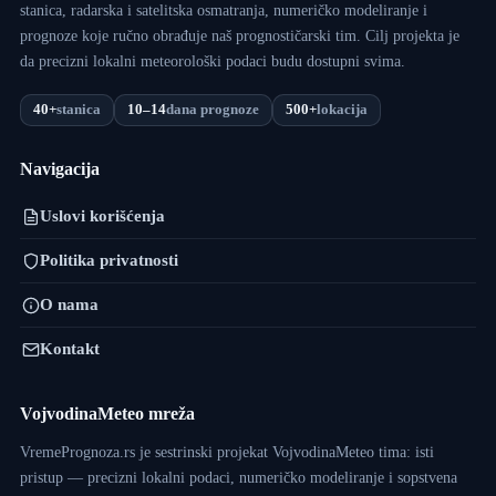
stanica, radarska i satelitska osmatranja, numeričko modeliranje i
prognoze koje ručno obrađuje naš prognostičarski tim. Cilj projekta je
da precizni lokalni meteorološki podaci budu dostupni svima.
40+
stanica
10–14
dana prognoze
500+
lokacija
Navigacija
Uslovi korišćenja
Politika privatnosti
O nama
Kontakt
VojvodinaMeteo mreža
VremePrognoza.rs je sestrinski projekat VojvodinaMeteo tima: isti
pristup — precizni lokalni podaci, numeričko modeliranje i sopstvena