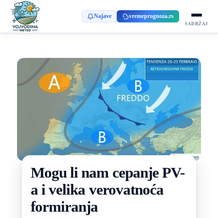
Najave
vremeprognoza.rs
SADRŽAJ
Mogu li nam cepanje PV-
a i velika verovatnoća
formiranja