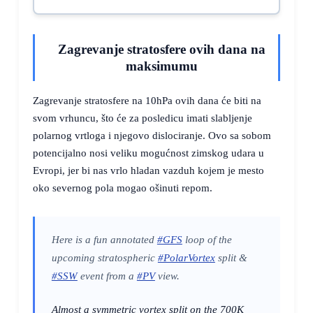
Zagrevanje stratosfere ovih dana na
maksimumu
Zagrevanje stratosfere na 10hPa ovih dana će biti na
svom vrhuncu, što će za posledicu imati slabljenje
polarnog vrtloga i njegovo dislociranje. Ovo sa sobom
potencijalno nosi veliku mogućnost zimskog udara u
Evropi, jer bi nas vrlo hladan vazduh kojem je mesto
oko severnog pola mogao ošinuti repom.
Here is a fun annotated
#GFS
loop of the
upcoming stratospheric
#PolarVortex
split &
#SSW
event from a
#PV
view.
Almost a symmetric vortex split on the 700K