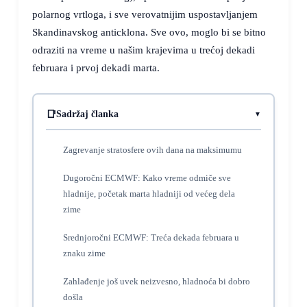
polarnog vrtloga, i sve verovatnijim uspostavljanjem
Skandinavskog anticklona. Sve ovo, moglo bi se bitno
odraziti na vreme u našim krajevima u trećoj dekadi
februara i prvoj dekadi marta.
Sadržaj članka
Zagrevanje stratosfere ovih dana na maksimumu
Dugoročni ECMWF: Kako vreme odmiče sve
hladnije, početak marta hladniji od većeg dela
zime
Srednjoročni ECMWF: Treća dekada februara u
znaku zime
Zahlađenje još uvek neizvesno, hladnoća bi dobro
došla