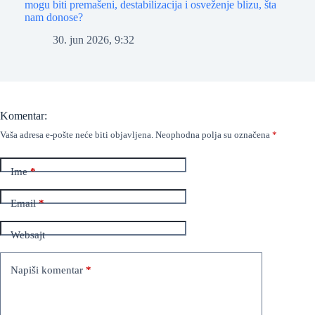
mogu biti premašeni, destabilizacija i osveženje blizu, šta
nam donose?
30. jun 2026, 9:32
Komentar:
Vaša adresa e-pošte neće biti objavljena.
Neophodna polja su označena
*
Ime
*
Email
*
Websajt
Napiši komentar
*