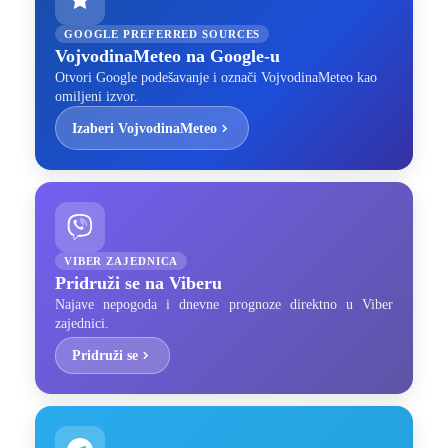
GOOGLE PREFERRED SOURCES
VojvodinaMeteo na Google-u
Otvori Google podešavanje i označi VojvodinaMeteo kao
omiljeni izvor.
Izaberi VojvodinaMeteo
VIBER ZAJEDNICA
Pridruži se na Viberu
Najave nepogoda i dnevne prognoze direktno u Viber
zajednici.
Pridruži se