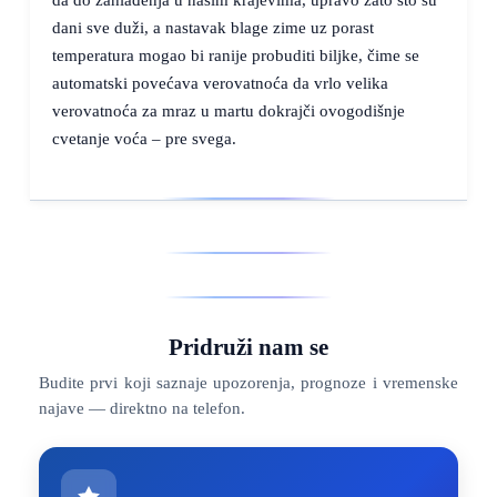
dani sve duži, a nastavak blage zime uz porast
temperatura mogao bi ranije probuditi biljke, čime se
automatski povećava verovatnoća da vrlo velika
verovatnoća za mraz u martu dokrajči ovogodišnje
cvetanje voća – pre svega.
Pridruži nam se
Budite prvi koji saznaje upozorenja, prognoze i vremenske
najave — direktno na telefon.