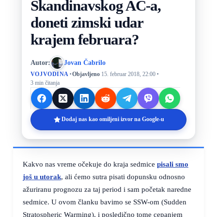
Skandinavskog AC-a,
doneti zimski udar
krajem februara?
Autor:
Jovan Čabrilo
·
·
VOJVODINA
Objavljeno
15. februar 2018, 22:00
3 min čitanja
Dodaj nas kao omiljeni izvor na Google-u
Kakvo nas vreme očekuje do kraja sedmice
pisali smo
još u utorak
, ali ćemo sutra pisati dopunsku odnosno
ažuriranu prognozu za taj period i sam početak naredne
sedmice. U ovom članku bavimo se SSW-om (Sudden
Stratospheric Warming), i posledično tome cepanjem