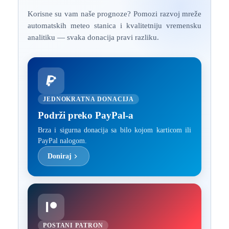
Korisne su vam naše prognoze? Pomozi razvoj mreže
automatskih meteo stanica i kvalitetniju vremensku
analitiku — svaka donacija pravi razliku.
JEDNOKRATNA DONACIJA
Podrži preko PayPal-a
Brza i sigurna donacija sa bilo kojom karticom ili
PayPal nalogom.
Doniraj
POSTANI PATRON