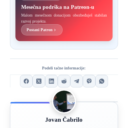
Mesečna podrška na Patreon-u
Malom mesečnom donacijom obezbeđuješ stabilan
razvoj projekta.
Postani Patron
Podeli tačne informacije:
Jovan Čabrilo