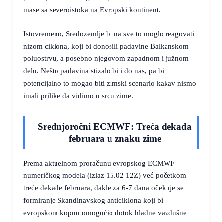
mase sa severoistoka na Evropski kontinent.
Istovremeno, Sredozemlje bi na sve to moglo reagovati
nizom ciklona, koji bi donosili padavine Balkanskom
poluostrvu, a posebno njegovom zapadnom i južnom
delu. Nešto padavina stizalo bi i do nas, pa bi
potencijalno to mogao biti zimski scenario kakav nismo
imali prilike da vidimo u srcu zime.
Srednjoročni ECMWF: Treća dekada
februara u znaku zime
Prema aktuelnom proračunu evropskog ECMWF
numeričkog modela (izlaz 15.02 12Z) već početkom
treće dekade februara, dakle za 6-7 dana očekuje se
formiranje Skandinavskog anticiklona koji bi
evropskom kopnu omogućio dotok hladne vazdušne