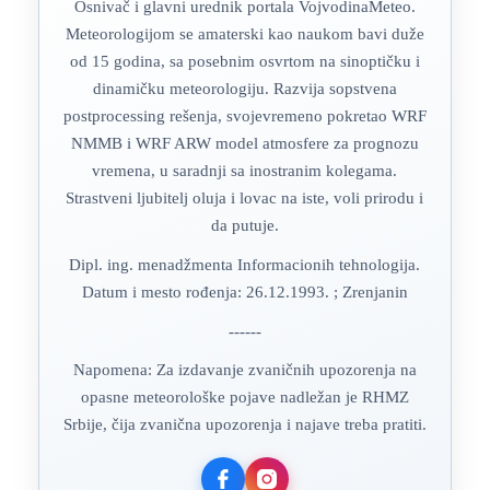
Osnivač i glavni urednik portala VojvodinaMeteo.
Meteorologijom se amaterski kao naukom bavi duže
od 15 godina, sa posebnim osvrtom na sinoptičku i
dinamičku meteorologiju. Razvija sopstvena
postprocessing rešenja, svojevremeno pokretao WRF
NMMB i WRF ARW model atmosfere za prognozu
vremena, u saradnji sa inostranim kolegama.
Strastveni ljubitelj oluja i lovac na iste, voli prirodu i
da putuje.
Dipl. ing. menadžmenta Informacionih tehnologija.
Datum i mesto rođenja: 26.12.1993. ; Zrenjanin
------
Napomena: Za izdavanje zvaničnih upozorenja na
opasne meteorološke pojave nadležan je RHMZ
Srbije, čija zvanična upozorenja i najave treba pratiti.