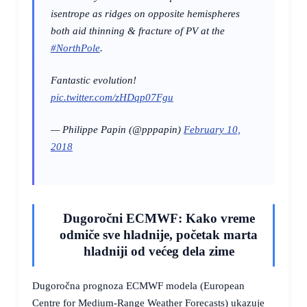
isentrope as ridges on opposite hemispheres
both aid thinning & fracture of PV at the
#NorthPole
.
Fantastic evolution!
pic.twitter.com/zHDqp07Fgu
— Philippe Papin (@pppapin)
February 10,
2018
Dugoročni ECMWF: Kako vreme
odmiče sve hladnije, početak marta
hladniji od većeg dela zime
Dugoročna prognoza ECMWF modela (European
Centre for Medium-Range Weather Forecasts) ukazuje