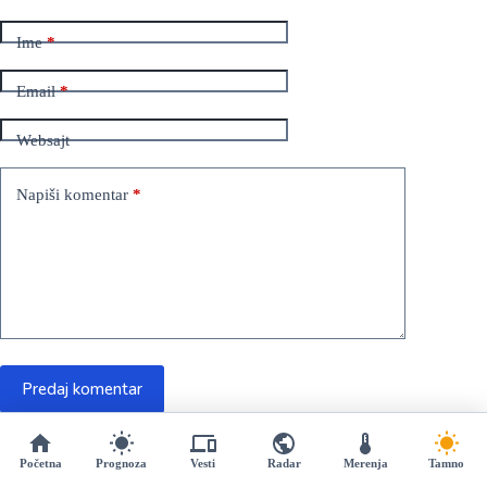
Ime
*
Email
*
Websajt
Napiši komentar
*
Predaj komentar
Početna
Prognoza
Vesti
Radar
Merenja
Tamno