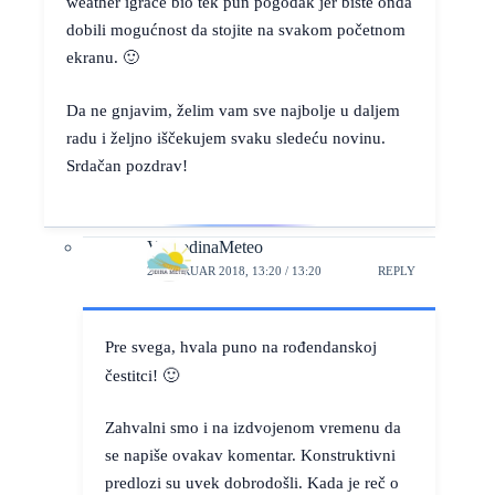
weather igrače bio tek pun pogodak jer biste onda
dobili mogućnost da stojite na svakom početnom
ekranu. 🙂
Da ne gnjavim, želim vam sve najbolje u daljem
radu i željno iščekujem svaku sledeću novinu.
Srdačan pozdrav!
VojvodinaMeteo
2. FEBRUAR 2018, 13:20 / 13:20
REPLY
Pre svega, hvala puno na rođendanskoj
čestitci! 🙂
Zahvalni smo i na izdvojenom vremenu da
se napiše ovakav komentar. Konstruktivni
predlozi su uvek dobrodošli. Kada je reč o