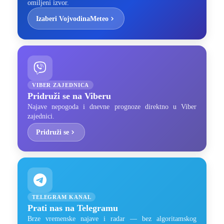
omiljeni izvor.
Izaberi VojvodinaMeteo
VIBER ZAJEDNICA
Pridruži se na Viberu
Najave nepogoda i dnevne prognoze direktno u Viber
zajednici.
Pridruži se
TELEGRAM KANAL
Prati nas na Telegramu
Brze vremenske najave i radar — bez algoritamskog