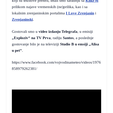
koji su tekstove preneli, imali smo saradnju sa
KlikFM
prilikom najave vremenskih (ne)prilika, kao i sa
lokalnim zrenjaninskim portalima
I Love Zrenjanin
i
Zrenjaninski
.
Gostovali smo u
video izdanju Telegrafa
, u emisiji
„Exploziv“ na TV Prva
, radiju
Santos
, a poslednje
gostovanje bilo je na televiziji
Studio B u emsiji „Alisa
u pet“
.
https://www.facebook.com/vojvodinameteo/videos/1976
858979262381/