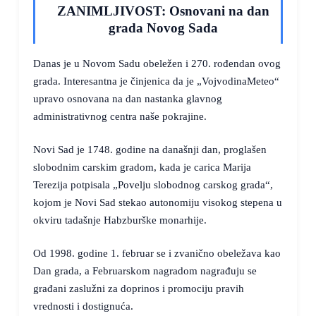
ZANIMLJIVOST: Osnovani na dan
grada Novog Sada
Danas je u Novom Sadu obeležen i 270. rođendan ovog
grada. Interesantna je činjenica da je „VojvodinaMeteo“
upravo osnovana na dan nastanka glavnog
administrativnog centra naše pokrajine.
Novi Sad je 1748. godine na današnji dan, proglašen
slobodnim carskim gradom, kada je carica Marija
Terezija potpisala „Povelju slobodnog carskog grada“,
kojom je Novi Sad stekao autonomiju visokog stepena u
okviru tadašnje Habzburške monarhije.
Od 1998. godine 1. februar se i zvanično obeležava kao
Dan grada, a Februarskom nagradom nagrađuju se
građani zaslužni za doprinos i promociju pravih
vrednosti i dostignuća.