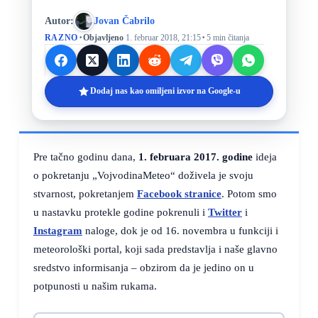
Autor:
Jovan Čabrilo
·
·
RAZNO
Objavljeno
1. februar 2018, 21:15
5 min čitanja
Dodaj nas kao omiljeni izvor na Google-u
Pre tačno godinu dana,
1. februara 2017. godine
ideja
o pokretanju „VojvodinaMeteo“ doživela je svoju
stvarnost, pokretanjem
Facebook stranice
. Potom smo
u nastavku protekle godine pokrenuli i
Twitter
i
Instagram
naloge, dok je od 16. novembra u funkciji i
meteorološki portal, koji sada predstavlja i naše glavno
sredstvo informisanja – obzirom da je jedino on u
potpunosti u našim rukama.