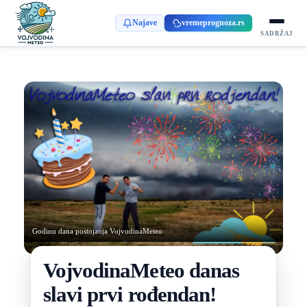
Najave
vremeprognoza.rs
SADRŽAJ
Godinu dana postojanja VojvodinaMeteo
VojvodinaMeteo danas
slavi prvi rođendan!