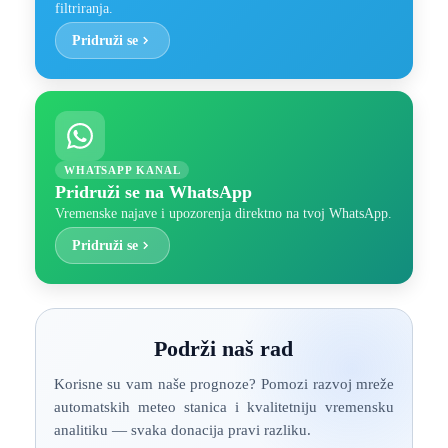
filtriranja.
Pridruži se
WHATSAPP KANAL
Pridruži se na WhatsApp
Vremenske najave i upozorenja direktno na tvoj WhatsApp.
Pridruži se
Podrži naš rad
Korisne su vam naše prognoze? Pomozi razvoj mreže
automatskih meteo stanica i kvalitetniju vremensku
analitiku — svaka donacija pravi razliku.