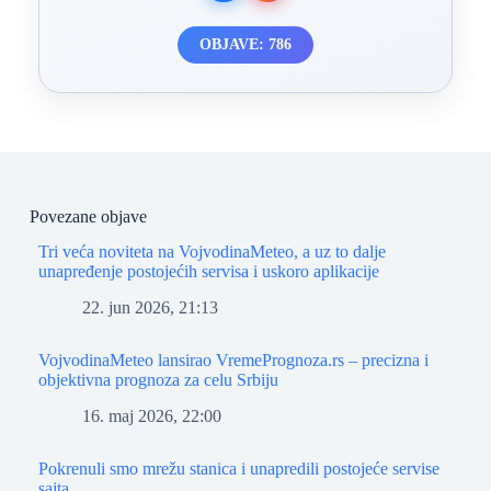
OBJAVE: 786
Povezane objave
Tri veća noviteta na VojvodinaMeteo, a uz to dalje
unapređenje postojećih servisa i uskoro aplikacije
22. jun 2026, 21:13
VojvodinaMeteo lansirao VremePrognoza.rs – precizna i
objektivna prognoza za celu Srbiju
16. maj 2026, 22:00
Pokrenuli smo mrežu stanica i unapredili postojeće servise
sajta