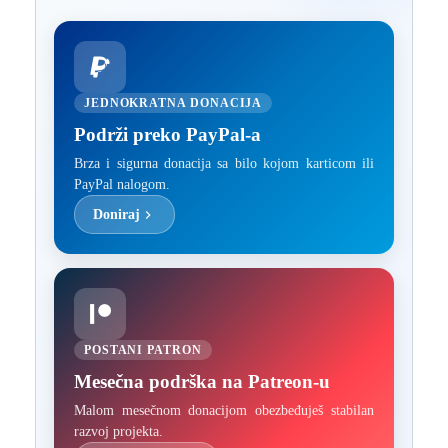
JEDNOKRATNA DONACIJA
Podrži preko PayPal-a
Brza i sigurna donacija sa bilo kojom karticom ili
PayPal nalogom.
Doniraj
POSTANI PATRON
Mesečna podrška na Patreon-u
Malom mesečnom donacijom obezbeđuješ stabilan
razvoj projekta.