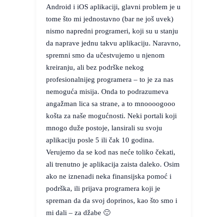
Android i iOS aplikaciji, glavni problem je u
tome što mi jednostavno (bar ne još uvek)
nismo napredni programeri, koji su u stanju
da naprave jednu takvu aplikaciju. Naravno,
spremni smo da učestvujemo u njenom
kreiranju, ali bez podrške nekog
profesionalnijeg programera – to je za nas
nemoguća misija. Onda to podrazumeva
angažman lica sa strane, a to mnoooogooo
košta za naše mogućnosti. Neki portali koji
mnogo duže postoje, lansirali su svoju
aplikaciju posle 5 ili čak 10 godina.
Verujemo da se kod nas neće toliko čekati,
ali trenutno je aplikacija zaista daleko. Osim
ako ne iznenadi neka finansijska pomoć i
podrška, ili prijava programera koji je
spreman da da svoj doprinos, kao što smo i
mi dali – za džabe 🙂