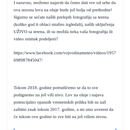
I naravno, možemo najaviti da ćemo dati sve od sebe da
ova sezona lova na oluje bude još bolja od prethodne!
Sigurno se sećate naših prelepih fotografija sa terena
(koliko god ti oblaci strašno izgledali), naših uključenja
UŽIVO sa terena, ili su možda neka vaša fotografija ili
video snimak podeljeni?
https://www.facebook.com/vojvodinameteo/videos/1957
698987845047/
Tokom 2018. godine potrudićemo se da to sve
podignemo na još viši nivo. Lov na oluje i najava
potencijalno opasnih vremenskih prilika bili su naš
zaštitni znak tokom 2017. godine, a mi smo uvereni da
će tokom ove godine to sve biti na još višem nivou.