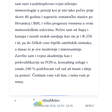
sam stari vazduhoplovno-vojni inženjer
meteorologije u penziji koi je isto tako počeo prije
skoro 40 godina i napravio osmatračke stanice po
Hrvatskoj i BiH, i vršio prognozu vremena u svim
meteorološkim uslovima. Počeo sam od štapa i
kanapa i raznih ruskih uredjaja kao sto je i R-250
i td, pa do čeških crno bijelih satelitskih snimaka,
a danas to je sve modernije i interesantnije.
Završio sam i vojnu akademiju kao i
prekvalifikaciju na FON-u, konsalting usluge i
ostalo.100 % podržavam vaš rad ali imam i ideja
za pomoć. Čestitam vam vaš dan, i neka vam je
retno.
VojvodinaMeteo
3. FEBRUAR 2018, 18:39 / 18:39
REPLY