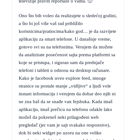
televizije praviti reportaže o vama. 🙂
Ono što bih voleo da realizujete u sledećoj godini,
a što bi još više vaš rad približilo
korisnicima/pratiocima/kako god… je da razvijete
aplikaciju za smart telefone. U današnje vreme,
gotovo svi su na telefonima. Verujem da možete
da analizirate posećenost sajta prema platformi sa
koje se pristupa, i siguran sam da prednjače
telefoni i tableti u odnosu na desktop računare.
Kako je facebook uveo explore feed, mnoge
stranice su postale manje „vidljive“ a ljudi vole
instant informaciju i verujem da dobar deo njih ni
ne zna baš da se snađe van fejsbuka. Kada imaš
aplikaciju, imaš prečicu na telefonu odakle lako
možeš da pokreneš neki prilagođeni web
pregledač (jer vam je sajt svakako responsive),
dok bi neki widget po uzoru na one velike