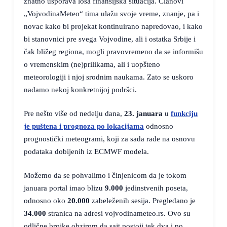
znatno usporava loša finansijska situacija. Članovi
„VojvodinaMeteo“ tima ulažu svoje vreme, znanje, pa i
novac kako bi projekat kontinuirano napredovao, i kako
bi stanovnici pre svega Vojvodine, ali i ostatka Srbije i
čak bližeg regiona, mogli pravovremeno da se informišu
o vremenskim (ne)prilikama, ali i uopšteno
meteorologiji i njoj srodnim naukama. Zato se uskoro
nadamo nekoj konkretnijoj podršci.
Pre nešto više od nedelju dana,
23. januara
u
funkciju
je puštena i prognoza po lokacijama
odnosno
prognostički meteogrami, koji za sada rade na osnovu
podataka dobijenih iz ECMWF modela.
Možemo da se pohvalimo i činjenicom da je tokom
januara portal imao blizu
9.000
jedinstvenih poseta,
odnosno oko
20.000
zabeleženih sesija. Pregledano je
34.000
stranica na adresi vojvodinameteo.rs. Ovo su
odlične brojke obzirom da sajt postoji tek dva i po