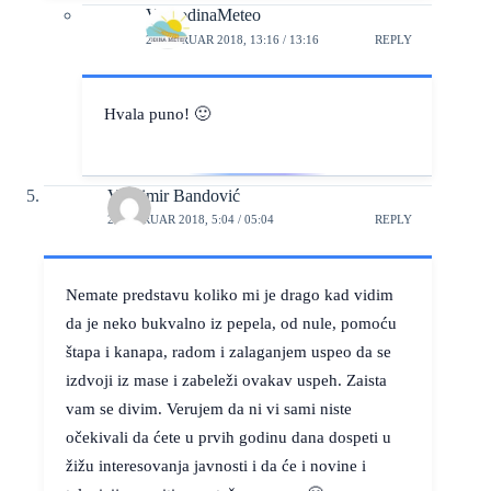
VojvodinaMeteo
2. FEBRUAR 2018, 13:16 / 13:16
REPLY
Hvala puno! 🙂
Vladimir Bandović
2. FEBRUAR 2018, 5:04 / 05:04
REPLY
Nemate predstavu koliko mi je drago kad vidim
da je neko bukvalno iz pepela, od nule, pomoću
štapa i kanapa, radom i zalaganjem uspeo da se
izdvoji iz mase i zabeleži ovakav uspeh. Zaista
vam se divim. Verujem da ni vi sami niste
očekivali da ćete u prvih godinu dana dospeti u
žižu interesovanja javnosti i da će i novine i