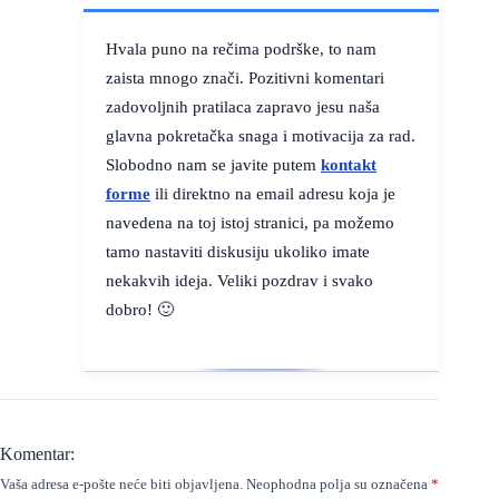
Hvala puno na rečima podrške, to nam
zaista mnogo znači. Pozitivni komentari
zadovoljnih pratilaca zapravo jesu naša
glavna pokretačka snaga i motivacija za rad.
Slobodno nam se javite putem
kontakt
forme
ili direktno na email adresu koja je
navedena na toj istoj stranici, pa možemo
tamo nastaviti diskusiju ukoliko imate
nekakvih ideja. Veliki pozdrav i svako
dobro! 🙂
Komentar:
Vaša adresa e-pošte neće biti objavljena.
Neophodna polja su označena
*