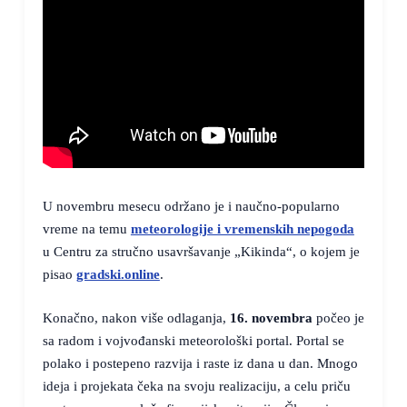
U novembru mesecu održano je i naučno-popularno
vreme na temu
meteorologije i vremenskih nepogoda
u Centru za stručno usavršavanje „Kikinda“, o kojem je
pisao
gradski.online
.
Konačno, nakon više odlaganja,
16. novembra
počeo je
sa radom i vojvođanski meteorološki portal. Portal se
polako i postepeno razvija i raste iz dana u dan. Mnogo
ideja i projekata čeka na svoju realizaciju, a celu priču