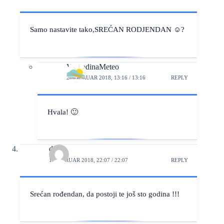
Samo nastavite tako,SREĆAN RODJENDAN ☺?
VojvodinaMeteo
2. FEBRUAR 2018, 13:16 / 13:16
REPLY
Hvala! 🙂
duja
1. FEBRUAR 2018, 22:07 / 22:07
REPLY
Srećan rođendan, da postoji te još sto godina !!!