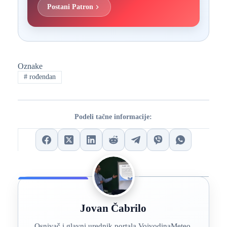
Postani Patron
Oznake
#
rođendan
Podeli tačne informacije:
Jovan Čabrilo
Osnivač i glavni urednik portala VojvodinaMeteo.