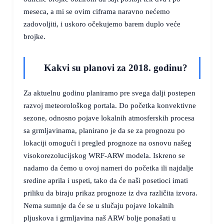
meseca, a mi se ovim ciframa naravno nećemo
zadovoljiti, i uskoro očekujemo barem duplo veće
brojke.
Kakvi su planovi za 2018. godinu?
Za aktuelnu godinu planiramo pre svega dalji postepen
razvoj meteorološkog portala. Do početka konvektivne
sezone, odnosno pojave lokalnih atmosferskih procesa
sa grmljavinama, planirano je da se za prognozu po
lokaciji omogući i pregled prognoze na osnovu našeg
visokorezolucijskog WRF-ARW modela. Iskreno se
nadamo da ćemo u ovoj nameri do početka ili najdalje
sredine aprila i uspeti, tako da će naši posetioci imati
priliku da biraju prikaz prognoze iz dva različita izvora.
Nema sumnje da će se u slučaju pojave lokalnih
pljuskova i grmljavina naš ARW bolje ponašati u