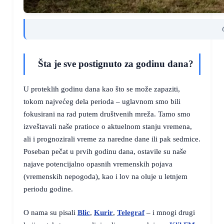
Šta je sve postignuto za godinu dana?
U proteklih godinu dana kao što se može zapaziti,
tokom najvećeg dela perioda – uglavnom smo bili
fokusirani na rad putem društvenih mreža. Tamo smo
izveštavali naše pratioce o aktuelnom stanju vremena,
ali i prognozirali vreme za naredne dane ili pak sedmice.
Poseban pečat u prvih godinu dana, ostavile su naše
najave potencijalno opasnih vremenskih pojava
(vremenskih nepogoda), kao i lov na oluje u letnjem
periodu godine.
O nama su pisali
Blic
,
Kurir
,
Telegraf
– i mnogi drugi