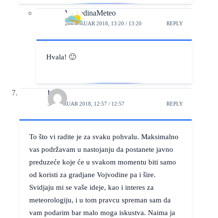
VojvodinaMeteo
2. FEBRUAR 2018, 13:20 / 13:20
REPLY
Hvala! 🙂
blaza
3. FEBRUAR 2018, 12:57 / 12:57
REPLY
To što vi radite je za svaku pohvalu. Maksimalno
vas podržavam u nastojanju da postanete javno
preduzeće koje će u svakom momentu biti samo
od koristi za gradjane Vojvodine pa i šire.
Svidjaju mi se vaše ideje, kao i interes za
meteorologiju, i u tom pravcu spreman sam da
vam podarim bar malo moga iskustva. Naima ja