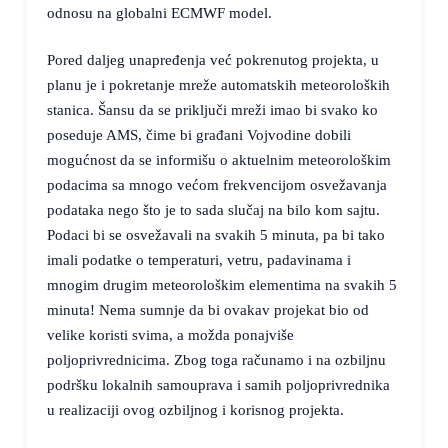
odnosu na globalni ECMWF model.
Pored daljeg unapređenja već pokrenutog projekta, u
planu je i pokretanje mreže automatskih meteoroloških
stanica. Šansu da se priključi mreži imao bi svako ko
poseduje AMS, čime bi građani Vojvodine dobili
mogućnost da se informišu o aktuelnim meteorološkim
podacima sa mnogo većom frekvencijom osvežavanja
podataka nego što je to sada slučaj na bilo kom sajtu.
Podaci bi se osvežavali na svakih 5 minuta, pa bi tako
imali podatke o temperaturi, vetru, padavinama i
mnogim drugim meteorološkim elementima na svakih 5
minuta! Nema sumnje da bi ovakav projekat bio od
velike koristi svima, a možda ponajviše
poljoprivrednicima. Zbog toga računamo i na ozbiljnu
podršku lokalnih samouprava i samih poljoprivrednika
u realizaciji ovog ozbiljnog i korisnog projekta.