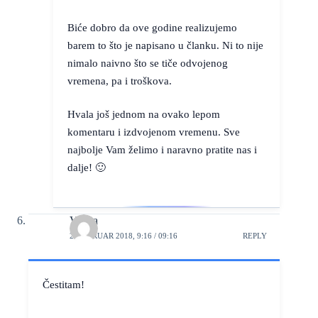
Biće dobro da ove godine realizujemo
barem to što je napisano u članku. Ni to nije
nimalo naivno što se tiče odvojenog
vremena, pa i troškova.
Hvala još jednom na ovako lepom
komentaru i izdvojenom vremenu. Sve
najbolje Vam želimo i naravno pratite nas i
dalje! 🙂
Verica
2. FEBRUAR 2018, 9:16 / 09:16
REPLY
Čestitam!