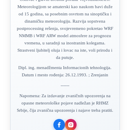
Meteorologijom se amaterski kao naukom bavi duže
od 15 godina, sa posebnim osvrtom na sinoptičku i
dinamičku meteorologiju. Razvija sopstvena
postprocessing rešenja, svojevremeno pokretao WRF
NMMB i WRF ARW model atmosfere za prognozu
vremena, u saradnji sa inostranim kolegama.
Strastveni ljubitelj oluja i lovac na iste, voli prirodu i
da putuje.
Dipl. ing. menadžmenta Informacionih tehnologija.
Datum i mesto rođenja: 26.12.1993. ; Zrenjanin
------
Napomena: Za izdavanje zvaničnih upozorenja na
opasne meteorološke pojave nadležan je RHMZ
Srbije, čija zvanična upozorenja i najave treba pratiti.