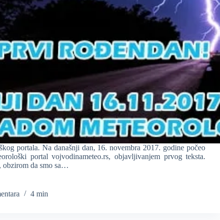
škog portala. Na današnji dan, 16. novembra 2017. godine počeo
orološki portal vojvodinameteo.rs, objavljivanjem prvog teksta.
e, obzirom da smo sa…
entara
4 min