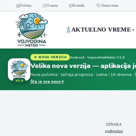
Početna
O nama
Kontakt
Tamna tema
AKTUELNO VREME
Android · VojvodinaMeteo V2.0
★ NOVA VERZIJA
Velika nova verzija — aplikacija 
Nova početna · tačnija prognoza · satna i 14-dnevna ·
V2.0
Šta je sve novo ▾
OZNAKA
rođendan