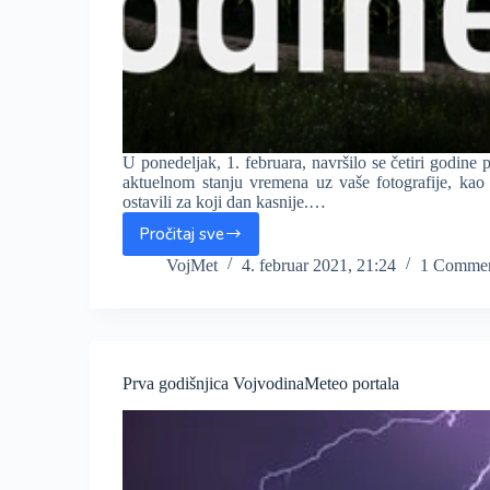
U ponedeljak, 1. februara, navršilo se četiri godine
aktuelnom stanju vremena uz vaše fotografije, kao
ostavili za koji dan kasnije.…
Pročitaj sve
Četiri
godine
VojMet
4. februar 2021, 21:24
1 Comme
postojanja
VojvodinaMeteo!
Prva godišnjica VojvodinaMeteo portala