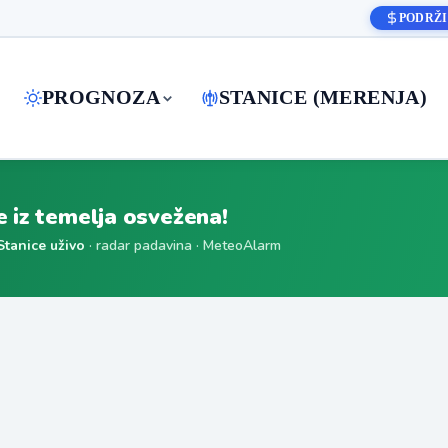
PODRŽI
PROGNOZA
STANICE (MERENJA)
je iz temelja osvežena!
Stanice uživo
· radar padavina · MeteoAlarm