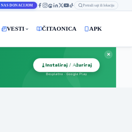
 NAS DONACIJOM
Pretraži sajt ili lokaciju
VESTI
ČITAONICA
APK
✕
⤓
Instaliraj / Ažuriraj
Besplatno · Google Play