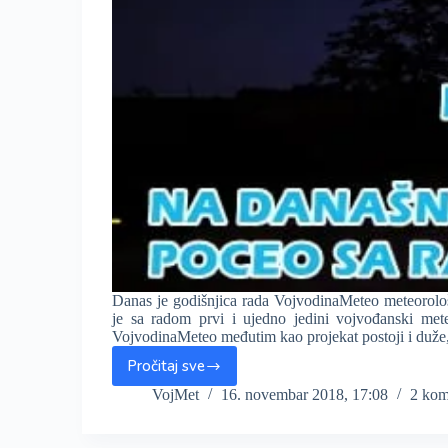
Danas je godišnjica rada VojvodinaMeteo meteorolo
je sa radom prvi i ujedno jedini vojvođanski mete
VojvodinaMeteo međutim kao projekat postoji i duž
Pročitaj sve
Prva
godišnjica
VojMet
16. novembar 2018, 17:08
2 kom
VojvodinaMeteo
portala