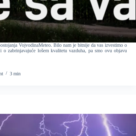
 postojanja VojvodinaMeteo. Bilo nam je bitnije da vas izvestimo o
 i o zabrinjavajuće lošem kvalitetu vazduha, pa smo ovu objavu
nt
3 min