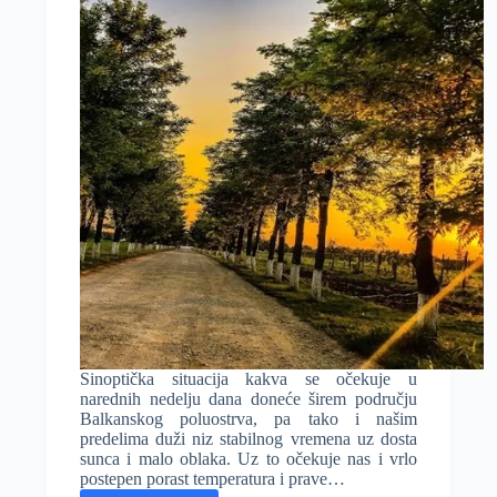
Sinoptička situacija kakva se očekuje u
narednih nedelju dana doneće širem području
Balkanskog poluostrva, pa tako i našim
predelima duži niz stabilnog vremena uz dosta
sunca i malo oblaka. Uz to očekuje nas i vrlo
postepen porast temperatura i prave…