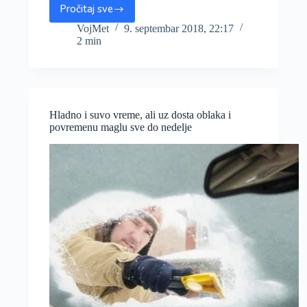
Pročitaj sve
Anticiklon
donosi
VojMet
9. septembar 2018, 22:17
2 min
duži
niz
stabilnih
i
toplih
dana,
Hladno i suvo vreme, ali uz dosta oblaka i
u
povremenu maglu sve do nedelje
drugoj
polovini
sedmice
preko
30°C