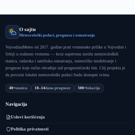
maglu
sve
do
nedelje
O sajtu
Meteorološki podaci, prognoza i osmatranja
VojvodinaMeteo od 2017. godine prati vremenske prilike u Vojvodini i
Srbiji u realnom vremenu — kroz sopstvenu mrežu meteoroloških
stanica, radarska i satelitska osmatranja, numeričko modeliranje i
prognoze koje ručno obrađuje naš prognostičarski tim. Cilj projekta je
da precizni lokalni meteorološki podaci budu dostupni svima.
40+
stanica
10–14
dana prognoze
500+
lokacija
Navigacija
Uslovi korišćenja
Politika privatnosti