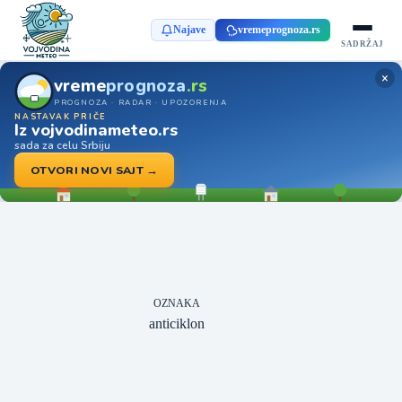
Najave
vremeprognoza.rs
SADRŽAJ
×
vreme
prognoza
.rs
PROGNOZA · RADAR · UPOZORENJA
NASTAVAK PRIČE
Iz vojvodinameteo.rs
sada za celu Srbiju
OTVORI NOVI SAJT →
OZNAKA
anticiklon