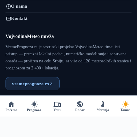
O nama
Kontakt
VojvodinaMeteo mreža
VremePrognoza.rs je sestrinski projekat VojvodinaMeteo tima: isti
pristup — precizni lokalni podaci, numeričko modeliranje i sopstvena
obrada — proširen na celu Srbiju, sa više od 120 meteoroloških stanica i
prognozom za 2.400+ lokacija.
vremeprognoza.rs
Copyright © 2017 - 2026 - VojvodinaMeteo - Dizajn:
VM
Početna
Prognoza
Vesti
Radar
Merenja
Tamno
Team
.