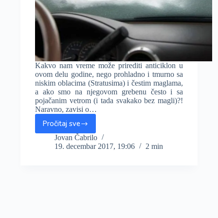
Kakvo nam vreme može prirediti anticiklon u
ovom delu godine, nego prohladno i tmurno sa
niskim oblacima (Stratusima) i čestim maglama,
a ako smo na njegovom grebenu često i sa
pojačanim vetrom (i tada svakako bez magli)?!
Naravno, zavisi o…
Pročitaj sve
Hladno
i
Jovan Čabrilo
19. decembar 2017, 19:06
2 min
suvo
vreme,
ali
uz
dosta
oblaka
i
povremenu