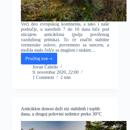
Veći deo evropskog kontinenta, a tako i naše
područje, u narednih 7 do 10 dana biće pod
uticajem anticiklona (polja povišenog
vazdušnog pritiska). To će značiti stabilne
vremenske uslove, povremeno sa suncem, a
možda malo češće sa maglom i niskim…
Pročitaj sve
Stabilno
uz
Jovan Čabrilo
9. novembar 2020, 22:00
čestu
1 Comment
2 min
maglu,
i
bez
osetnijeg
pada
temperatura
Anticiklon donosi duži niz stabilnih i toplih
do
dana, u drugoj polovini sedmice preko 30°C
20.
novembra!