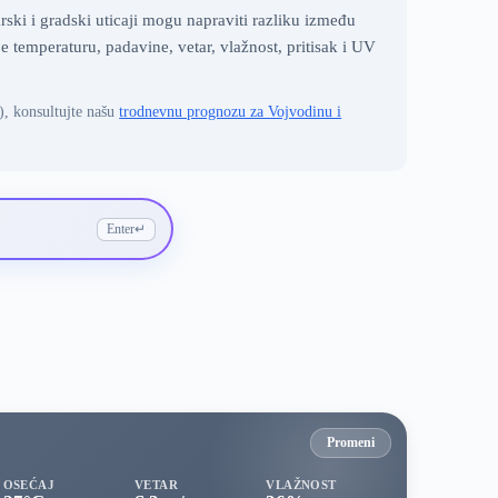
ki i gradski uticaji mogu napraviti razliku između
emperaturu, padavine, vetar, vlažnost, pritisak i UV
), konsultujte našu
trodnevnu prognozu za Vojvodinu i
Enter
↵
Promeni
OSEĆAJ
VETAR
VLAŽNOST