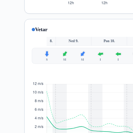
Vetar
8.
Ned 9.
Pon 10.
S
SI
SI
I
I