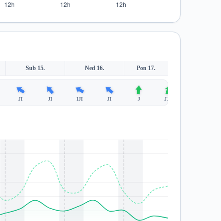
Sub 15.
Ned 16.
Pon 17.
JI
JI
IJI
JI
J
JJZ