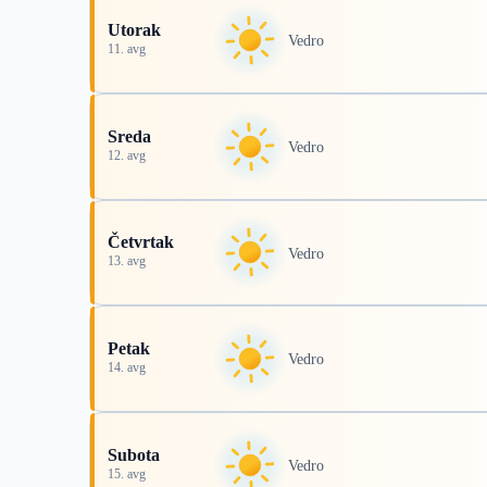
Utorak
Vedro
11. avg
Sreda
Vedro
12. avg
Četvrtak
Vedro
13. avg
Petak
Vedro
14. avg
Subota
Vedro
15. avg