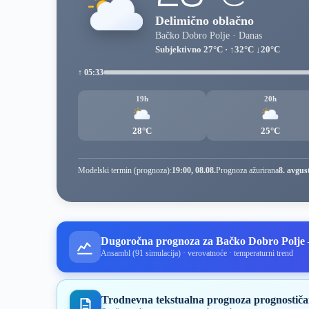
Delimično oblačno
Bačko Dobro Polje · Danas
Subjektivno 27°C · ↑32°C ↓20°C
↑ 05:33
19h
20h
28°C
25°C
Modelski termin (prognoza):
19:00, 08.08.
Prognoza ažurirana
8. avgus
Dugoročna prognoza za Bačko Dobro Polje
Ansambl (91 simulacija) · verovatnoće · temperaturni trend
Trodnevna tekstualna prognoza prognostiča