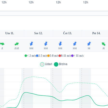
Uto 11.
Sre 12.
Čet 13.
Pet 14.
Z
ZJZ
SSI
SSI
SSI
SSI
SI
JI
< 2 m/s
2-5 m/s
5-8 m/s
8-11 m/s
> 11 m/s