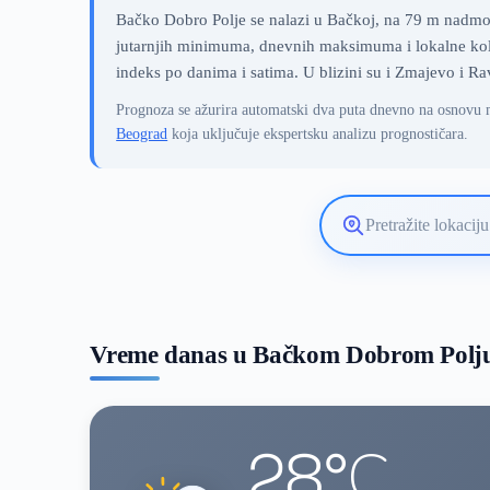
Bačko Dobro Polje se nalazi u Bačkoj, na 79 m nadmors
jutarnjih minimuma, dnevnih maksimuma i lokalne koli
indeks po danima i satima. U blizini su i Zmajevo i Ra
Prognoza se ažurira automatski dva puta dnevno na osnovu 
Beograd
koja uključuje ekspertsku analizu prognostičara.
Pretražite
lokaciju
vremenske
prognoze
Vreme danas u Bačkom Dobrom Polj
28°C