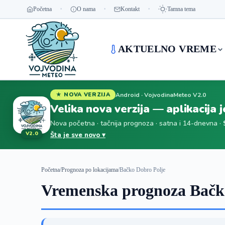
Početna
O nama
Kontakt
Tamna tema
AKTUELNO VREME
Android · VojvodinaMeteo V2.0
★ NOVA VERZIJA
Velika nova verzija — aplikacija 
Nova početna · tačnija prognoza · satna i 14-dnevna ·
V2.0
Šta je sve novo ▾
Početna
/
Prognoza po lokacijama
/
Bačko Dobro Polje
Vremenska prognoza Bačko