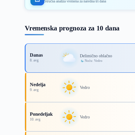
Stručna analiza vremena za naredna tri dana
Vremenska prognoza za 10 dana
Danas
Delimično oblačno
8. avg
Noću: Vedro
Nedelja
Vedro
9. avg
Ponedeljak
Vedro
10. avg