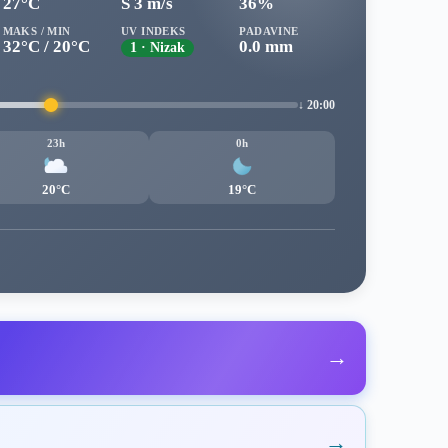
27°C
S 3 m/s
36%
MAKS / MIN
UV INDEKS
PADAVINE
32°C / 20°C
0.0 mm
1 · Nizak
↓ 20:00
23h
0h
20°C
19°C
→
→