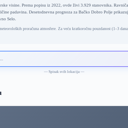
ke visine. Prema popisu iz 2022, ovde živi 3.929 stanovnika. Ravničars
čine padavina. Desetodnevna prognoza za Bačko Dobro Polje prikazuje t
vno Selo.
meteoroloških proračuna atmosfere. Za veću kratkoročnu pouzdanost (1–3 dana
— Spisak svih lokacija —
u