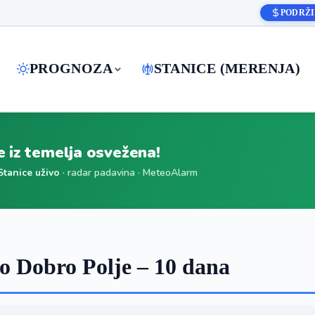
PODRŽI
PROGNOZA
STANICE (MERENJA)
je iz temelja osvežena!
Stanice uživo
· radar padavina · MeteoAlarm
 Dobro Polje – 10 dana