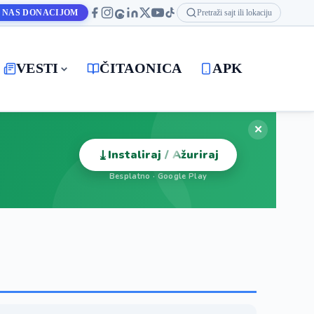
 NAS DONACIJOM
Pretraži sajt ili lokaciju
VESTI
ČITAONICA
APK
✕
⤓
Instaliraj / Ažuriraj
Besplatno · Google Play