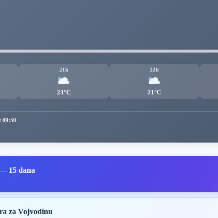
21h
22h
23°C
21°C
t 09:50
 — 15 dana
ra za Vojvodinu