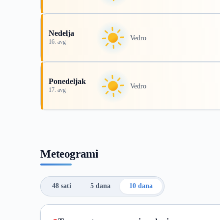
Nedelja
Vedro
16. avg
Ponedeljak
Vedro
17. avg
Meteogrami
48 sati
5 dana
10 dana