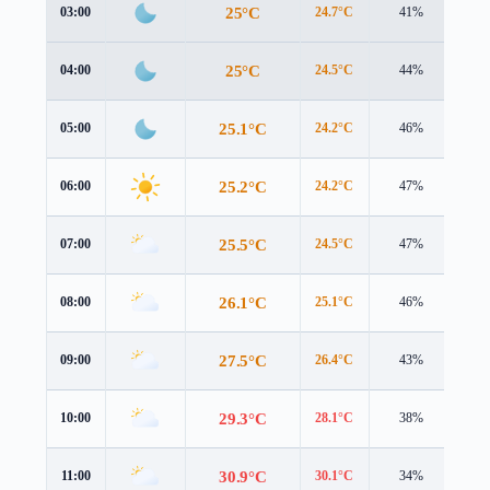
25°C
03:00
24.7°C
41%
1.3
25°C
04:00
24.5°C
44%
2.1
25.1°C
05:00
24.2°C
46%
3.3
25.2°C
06:00
24.2°C
47%
3.9
25.5°C
07:00
24.5°C
47%
4.1
26.1°C
08:00
25.1°C
46%
4.2
27.5°C
09:00
26.4°C
43%
4.4
29.3°C
10:00
28.1°C
38%
4.5
30.9°C
11:00
30.1°C
34%
4.5