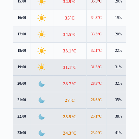
34.9°C
15:00
35.5°C
20%
1.
35°C
16:00
34.8°C
19%
1.
34.5°C
17:00
33.3°C
20%
1.
33.1°C
18:00
32.1°C
22%
1.
31.1°C
19:00
31.3°C
31%
0.
28.7°C
20:00
28.3°C
32%
0.
27°C
21:00
26.6°C
35%
0.
25.5°C
22:00
25.1°C
38%
0.
24.3°C
23:00
23.9°C
41%
0.