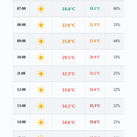
18.4°C
07:00
18.1°C
66%
1.
22.6°C
08:00
22.3°C
53%
1.
25.8°C
09:00
25.6°C
44%
1.
29.5°C
10:00
29.4°C
33%
1.
32.3°C
11:00
32.5°C
25%
1.
33.6°C
12:00
34.4°C
22%
1.
34.2°C
13:00
35.3°C
22%
1.
34.6°C
14:00
35.6°C
21%
1.