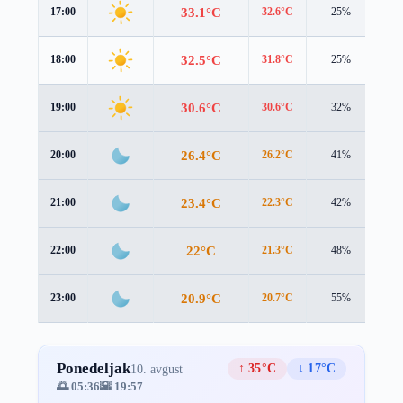
33.1°C
17:00
32.6°C
25%
1.3
32.5°C
18:00
31.8°C
25%
1.3
30.6°C
19:00
30.6°C
32%
1.1
26.4°C
20:00
26.2°C
41%
1.6
23.4°C
21:00
22.3°C
42%
1.9
22°C
22:00
21.3°C
48%
1.5
20.9°C
23:00
20.7°C
55%
1.2
Ponedeljak
↑ 35°C
↓ 17°C
10. avgust
🌅 05:36
🌇 19:57