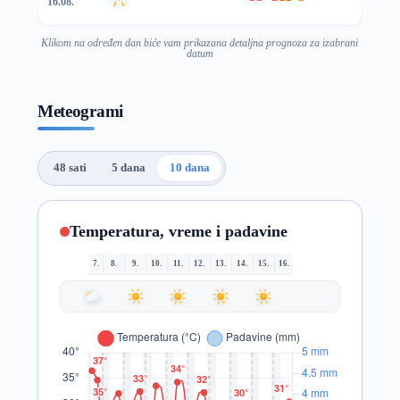
16.08.
Klikom na određen dan biće vam prikazana detaljna prognoza za izabrani
datum
Meteogrami
48 sati
5 dana
10 dana
Temperatura, vreme i padavine
7.
8.
9.
10.
11.
12.
13.
14.
15.
16.