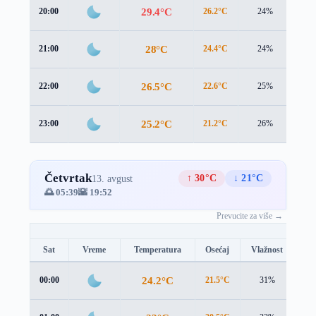
29.4°C
20:00
26.2°C
24%
4.4
28°C
21:00
24.4°C
24%
4.7
26.5°C
22:00
22.6°C
25%
5.1
25.2°C
23:00
21.2°C
26%
5.2
Četvrtak
↑ 30°C
↓ 21°C
13. avgust
🌅 05:39
🌇 19:52
Prevucite za više →
Sat
Vreme
Temperatura
Osećaj
Vlažnost
Br
24.2°C
00:00
21.5°C
31%
3.3