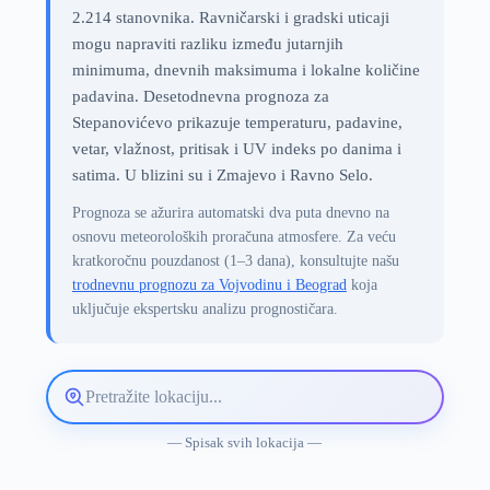
2.214 stanovnika. Ravničarski i gradski uticaji
mogu napraviti razliku između jutarnjih
minimuma, dnevnih maksimuma i lokalne količine
padavina. Desetodnevna prognoza za
Stepanovićevo prikazuje temperaturu, padavine,
vetar, vlažnost, pritisak i UV indeks po danima i
satima. U blizini su i Zmajevo i Ravno Selo.
Prognoza se ažurira automatski dva puta dnevno na
osnovu meteoroloških proračuna atmosfere. Za veću
kratkoročnu pouzdanost (1–3 dana), konsultujte našu
trodnevnu prognozu za Vojvodinu i Beograd
koja
uključuje ekspertsku analizu prognostičara.
Pretražite
lokaciju
vremenske
— Spisak svih lokacija —
prognoze