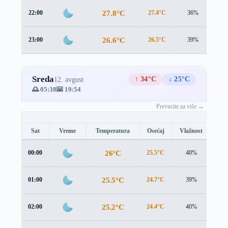
27.8°C
22:00
27.4°C
36%
1.4
26.6°C
23:00
26.5°C
39%
1.3
Sreda
↑ 34°C
↓ 25°C
12. avgust
🌅 05:38
🌇 19:54
Prevucite za više →
Sat
Vreme
Temperatura
Osećaj
Vlažnost
Brz
26°C
00:00
25.5°C
40%
1.6
25.5°C
01:00
24.7°C
39%
2.0
25.2°C
02:00
24.4°C
40%
1.9