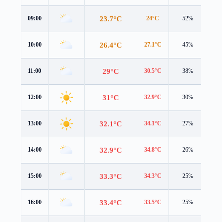
23.7°C
09:00
24°C
52%
1.3
26.4°C
10:00
27.1°C
45%
1.1
29°C
11:00
30.5°C
38%
1.1
31°C
12:00
32.9°C
30%
0.7
32.1°C
13:00
34.1°C
27%
0.6
32.9°C
14:00
34.8°C
26%
0.5
33.3°C
15:00
34.3°C
25%
1.0
33.4°C
16:00
33.5°C
25%
1.3