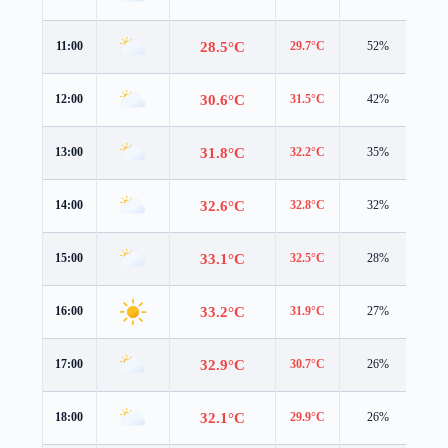
28.5°C
11:00
29.7°C
52%
3.5
30.6°C
12:00
31.5°C
42%
4.7
31.8°C
13:00
32.2°C
35%
4.7
32.6°C
14:00
32.8°C
32%
4.6
33.1°C
15:00
32.5°C
28%
4.4
33.2°C
16:00
31.9°C
27%
4.4
32.9°C
17:00
30.7°C
26%
4.5
32.1°C
18:00
29.9°C
26%
4.2