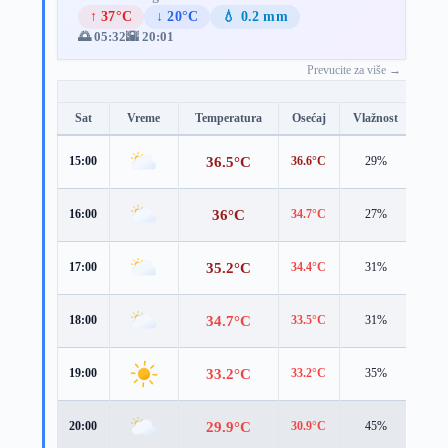
↑ 37°C
↓ 20°C
💧 0.2 mm
🌅 05:32
🌇 20:01
Prevucite za više →
Sat
Vreme
Temperatura
Osećaj
Vlažnost
Brz
36.5°C
15:00
36.6°C
29%
4.9 
36°C
16:00
34.7°C
27%
5.2 
35.2°C
17:00
34.4°C
31%
5.0 
34.7°C
18:00
33.5°C
31%
5.3 
33.2°C
19:00
33.2°C
35%
3.6 
29.9°C
20:00
30.9°C
45%
2.5 