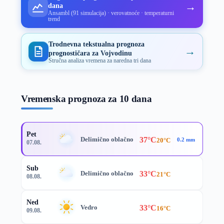
→
dana
Ansambl (91 simulacija) · verovatnoće · temperaturni
trend
Trodnevna tekstualna prognoza
→
prognostičara za Vojvodinu
Stručna analiza vremena za naredna tri dana
Vremenska prognoza za 10 dana
Pet
37°C
Delimično oblačno
20°C
0.2 mm
07.08.
Sub
33°C
Delimično oblačno
21°C
08.08.
Ned
33°C
Vedro
16°C
09.08.