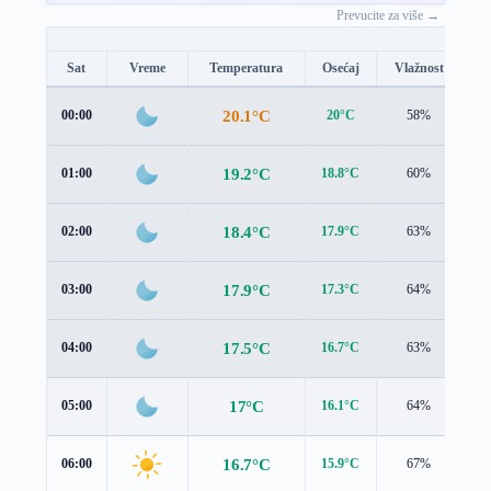
Prevucite za više →
Sat
Vreme
Temperatura
Osećaj
Vlažnost
B
20.1°C
00:00
20°C
58%
1.
19.2°C
01:00
18.8°C
60%
1.
18.4°C
02:00
17.9°C
63%
1.
17.9°C
03:00
17.3°C
64%
1.
17.5°C
04:00
16.7°C
63%
1.
17°C
05:00
16.1°C
64%
1.
16.7°C
06:00
15.9°C
67%
1.