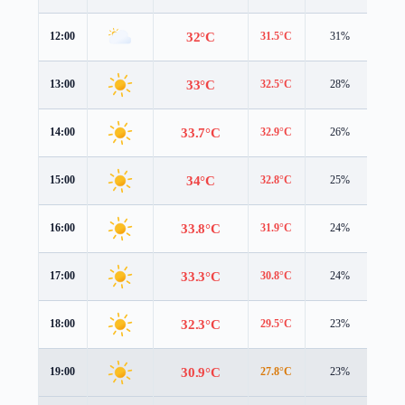
32°C
12:00
31.5°C
31%
4.6
33°C
13:00
32.5°C
28%
4.7
33.7°C
14:00
32.9°C
26%
4.7
34°C
15:00
32.8°C
25%
4.8
33.8°C
16:00
31.9°C
24%
4.8
33.3°C
17:00
30.8°C
24%
4.8
32.3°C
18:00
29.5°C
23%
4.7
30.9°C
19:00
27.8°C
23%
4.5