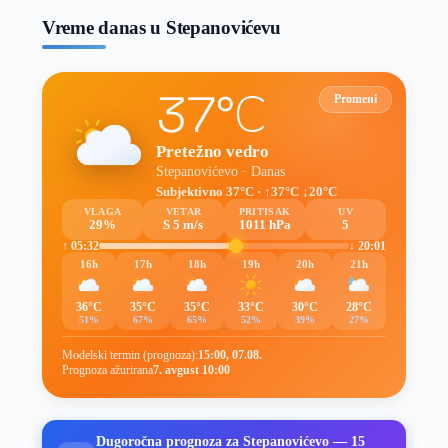
Vreme danas u Stepanovićevu
37°C
Promeni
Pretežno vedro
Stepanovićevo · Danas
Subjektivno 37°C · ↑37°C ↓20°C
VLAGA
VETAR
PRITISAK
UV
29%
S 5 m/s
1011 hPa
5
↑ 05:32
↓ 20:01
16h
17h
18h
19h
20h
21h
36°C
35°C
35°C
33°C
30°C
28°C
51%
67%
65%
52%
39%
27%
Modelski termin (prognoza):
15:00, 07.08.
Prognoza ažurirana
7. avgust 10:00
Dugoročna prognoza za Stepanovićevo — 15