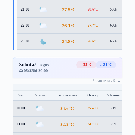
27.5°C
21:00
28.6°C
53%
2.6 
26.1°C
22:00
27.7°C
60%
2.3 
24.8°C
23:00
26.6°C
66%
2.0 
Subota
↑ 33°C
↓ 21°C
8. avgust
🌅 05:33
🌇 20:00
Prevucite za više →
Sat
Vreme
Temperatura
Osećaj
Vlažnost
Br
23.6°C
00:00
25.4°C
71%
2.1
22.9°C
01:00
24.7°C
75%
2.3