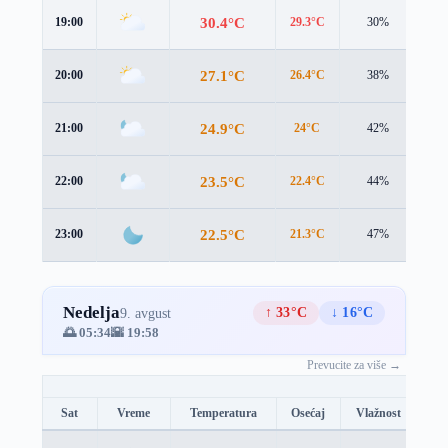
30.4°C
19:00
29.3°C
30%
2.6
27.1°C
20:00
26.4°C
38%
2.2
24.9°C
21:00
24°C
42%
2.3
23.5°C
22:00
22.4°C
44%
2.4
22.5°C
23:00
21.3°C
47%
2.5
Nedelja
↑ 33°C
↓ 16°C
9. avgust
🌅 05:34
🌇 19:58
Prevucite za više →
Sat
Vreme
Temperatura
Osećaj
Vlažnost
Br