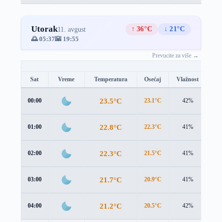
Utorak
↑ 36°C
↓ 21°C
11. avgust
🌅 05:37
🌇 19:55
Prevucite za više →
Sat
Vreme
Temperatura
Osećaj
Vlažnost
Br
23.5°C
00:00
23.1°C
42%
0.5
22.8°C
01:00
22.3°C
41%
0.4
22.3°C
02:00
21.5°C
41%
0.7
21.7°C
03:00
20.9°C
41%
0.6
21.2°C
04:00
20.5°C
42%
0.4