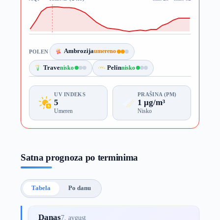
Ambrozija
umereno
POLEN
Trave
nisko
Pelin
nisko
UV INDEKS
PRAŠINA (PM)
5
1 µg/m³
Umeren
Nisko
Satna prognoza po terminima
Tabela
Po danu
Danas
7. avgust