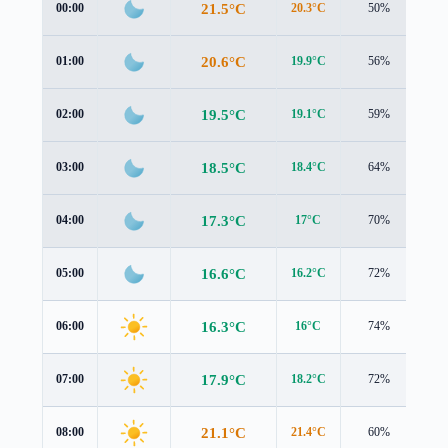
21.5°C
00:00
20.3°C
50%
2.5
20.6°C
01:00
19.9°C
56%
2.1
19.5°C
02:00
19.1°C
59%
1.5
18.5°C
03:00
18.4°C
64%
1.1
17.3°C
04:00
17°C
70%
1.5
16.6°C
05:00
16.2°C
72%
1.7
16.3°C
06:00
16°C
74%
1.6
17.9°C
07:00
18.2°C
72%
1.2
21.1°C
08:00
21.4°C
60%
1.2