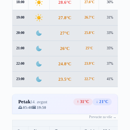
28.6°C
18:00
27.6°C
30%
1.5
27.8°C
19:00
26.7°C
31%
1.6
27°C
20:00
25.8°C
33%
1.7
26°C
21:00
25°C
35%
1.6
24.8°C
22:00
23.9°C
37%
1.4
23.5°C
23:00
22.7°C
41%
1.3
Petak
↑ 31°C
↓ 21°C
14. avgust
🌅 05:40
🌇 19:50
Prevucite za više →