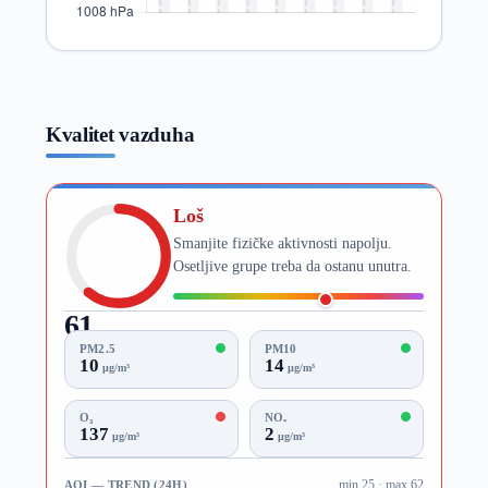
Kvalitet vazduha
Loš
Smanjite fizičke aktivnosti napolju.
Osetljive grupe treba da ostanu unutra.
61
AQI
PM2.5
PM10
10
14
µg/m³
µg/m³
O₃
NO₂
137
2
µg/m³
µg/m³
AQI — TREND (24H)
min 25 · max 62