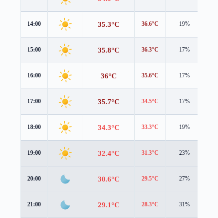
35.3°C
14:00
36.6°C
19%
0.4
35.8°C
15:00
36.3°C
17%
0.5
36°C
16:00
35.6°C
17%
0.7
35.7°C
17:00
34.5°C
17%
0.7
34.3°C
18:00
33.3°C
19%
0.7
32.4°C
19:00
31.3°C
23%
1.3
30.6°C
20:00
29.5°C
27%
1.8
29.1°C
21:00
28.3°C
31%
1.7