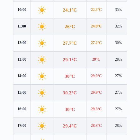
24.1°C
10:00
22.2°C
35%
3.1
26°C
11:00
24.8°C
32%
3.1
27.7°C
12:00
27.2°C
30%
3.1
29.1°C
13:00
29°C
28%
3.1
30°C
14:00
29.9°C
27%
2.9
30.2°C
15:00
29.9°C
27%
2.5
30°C
16:00
29.3°C
27%
2.0
29.4°C
17:00
28.3°C
28%
1.6