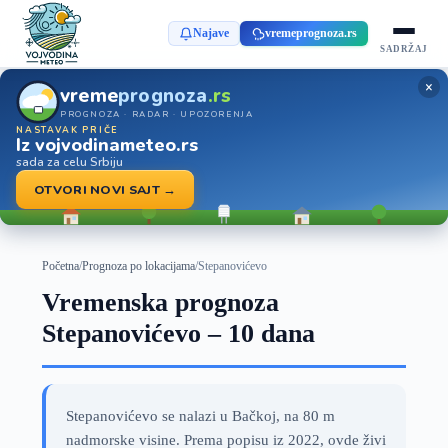
Najave
vremeprognoza.rs
SADRŽAJ
×
vreme
prognoza
.rs
PROGNOZA · RADAR · UPOZORENJA
NASTAVAK PRIČE
Iz vojvodinameteo.rs
sada za celu Srbiju
OTVORI NOVI SAJT →
Početna
/
Prognoza po lokacijama
/
Stepanovićevo
Vremenska prognoza
Stepanovićevo – 10 dana
Stepanovićevo se nalazi u Bačkoj, na 80 m
nadmorske visine. Prema popisu iz 2022, ovde živi