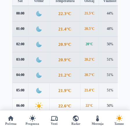
Sat
Vreme
Temperatura
Osećaj
Vlažnost
Br
22.3°C
00:00
21.5°C
44%
1.4
21.4°C
01:00
20.5°C
48%
1.6
20.9°C
02:00
20°C
50%
1.6
20.9°C
03:00
20.2°C
51%
1.4
21.2°C
04:00
20.7°C
51%
1.3
21.9°C
05:00
21.4°C
51%
1.6
22.6°C
06:00
22°C
50%
2.2
23.5°C
07:00
22.6°C
48%
2.8
Početna
Prognoza
Vesti
Radar
Merenja
Tamno