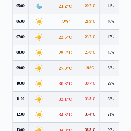
21.2°C
05:00
20.7°C
44%
0.2
22°C
06:00
21.9°C
46%
0.2
23.5°C
07:00
23.7°C
47%
0.4
25.2°C
08:00
25.8°C
45%
0.5
27.8°C
09:00
28°C
38%
0.8
30.8°C
10:00
30.7°C
29%
1.0
33.1°C
11:00
33.5°C
23%
1.1
34.3°C
12:00
35.4°C
21%
0.8
34.9°C
13:00
36.3°C
20%
0.4