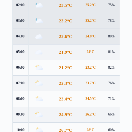
23.5°C
02:00
25.2°C
75%
3.1
23.2°C
03:00
25.2°C
78%
2.7
22.6°C
04:00
24.8°C
80%
2.3
21.9°C
05:00
24°C
81%
1.9
21.2°C
06:00
23.2°C
82%
1.7
22.3°C
07:00
23.7°C
76%
2.6
23.4°C
08:00
24.5°C
71%
3.3
24.9°C
09:00
26.2°C
66%
3.1
26.7°C
10:00
28°C
60%
3.2