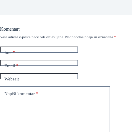
Komentar:
Vaša adresa e-pošte neće biti objavljena.
Neophodna polja su označena
*
Ime
*
Email
*
Websajt
Napiši komentar
*