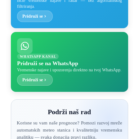
Brze vremenske najave i radar — bez algoritamskog
filtriranja.
Pridruži se
WHATSAPP KANAL
Pridruži se na WhatsApp
Vremenske najave i upozorenja direktno na tvoj WhatsApp.
Pridruži se
Podrži naš rad
Korisne su vam naše prognoze? Pomozi razvoj mreže
automatskih meteo stanica i kvalitetniju vremensku
analitiku — svaka donacija pravi razliku.