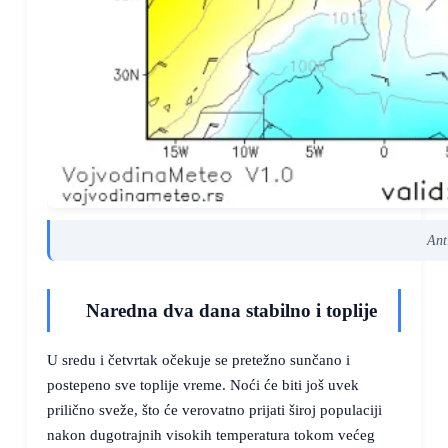
Ant
Naredna dva dana stabilno i toplije
U sredu i četvrtak očekuje se pretežno sunčano i
postepeno sve toplije vreme. Noći će biti još uvek
prilično sveže, što će verovatno prijati široj populaciji
nakon dugotrajnih visokih temperatura tokom većeg