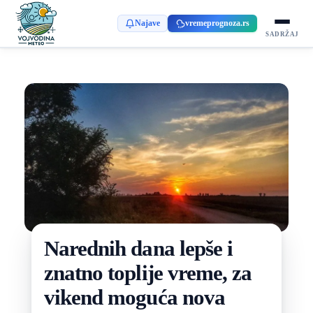
Najave
vremeprognoza.rs
SADRŽAJ
Narednih dana lepše i
znatno toplije vreme, za
vikend moguća nova