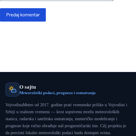
Predaj komentar
O sajtu
Meteorološki podaci, prognoza i osmatranja
VojvodinaMeteo od 2017. godine prati vremenske prilike u Vojvodini i
Srbiji u realnom vremenu — kroz sopstvenu mrežu meteoroloških
stanica, radarska i satelitska osmatranja, numeričko modeliranje i
prognoze koje ručno obrađuje naš prognostičarski tim. Cilj projekta je
da precizni lokalni meteorološki podaci budu dostupni svima.