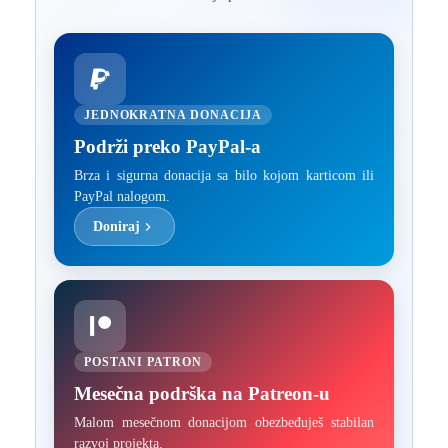
JEDNOKRATNA DONACIJA
Podrži preko PayPal-a
Brza i sigurna donacija sa bilo kojom karticom ili
PayPal nalogom.
Doniraj
POSTANI PATRON
Mesečna podrška na Patreon-u
Malom mesečnom donacijom obezbeđuješ stabilan
razvoj projekta.