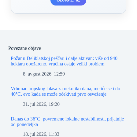
OBJAVE: 62
Povezane objave
Požar u Deliblatskoj peščari i dalje aktivan: više od 940
hektara opožareno, vrućina ostaje veliki problem
8. avgust 2026, 12:59
Vrhunac tropskog talasa za nekoliko dana, meriće se i do
40°C, evo kada se može očekivati prvo osveženje
31. jul 2026, 19:20
Danas do 36°C, povremene lokalne nestabilnosti, prijatnije
od ponedeljka
18. jul 2026, 11:33