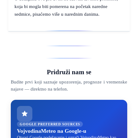
koja bi mogla biti pomerena na početak naredne
sedmice, pisaćemo više u narednim danima.
Pridruži nam se
Budite prvi koji saznaje upozorenja, prognoze i vremenske
najave — direktno na telefon.
GOOGLE PREFERRED SOURCES
VojvodinaMeteo na Google-u
Otvori Google podešavanje i označi VojvodinaMeteo kao