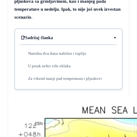
pljuskova sa grmljavinom, kao i manjeg pada
temperature u nedelju. Ipak, to nije još uvek izvestan
scenario.
Sadržaj članka
Naredna dva dana stabilno i toplije
U petak nešto više oblaka
Za vikend manji pad temperatura i pljuskovi