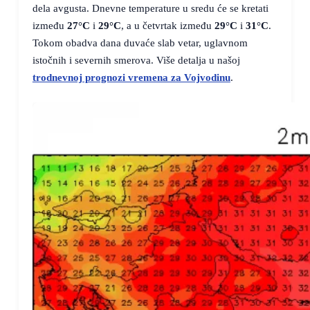
dela avgusta. Dnevne temperature u sredu će se kretati
između
27°C
i
29°C
, a u četvrtak između
29°C
i
31°C
.
Tokom obadva dana duvaće slab vetar, uglavnom
istočnih i severnih smerova. Više detalja u našoj
trodnevnoj prognozi vremena za Vojvodinu
.