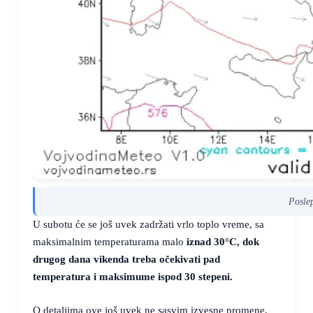
Posle
U subotu će se još uvek zadržati vrlo toplo vreme, sa
maksimalnim temperaturama malo
iznad
30°C
, dok
drugog dana vikenda treba očekivati pad
temperatura i maksimume
ispod 30 stepeni
.
O detaljima ove još uvek ne sasvim izvesne promene,