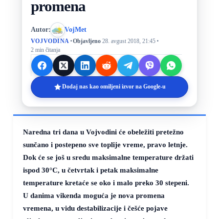
promena
Autor:
VojMet
·
·
VOJVODINA
Objavljeno
28. avgust 2018, 21:45
2 min čitanja
Dodaj nas kao omiljeni izvor na Google-u
Naredna tri dana u Vojvodini će obeležiti pretežno
sunčano i postepeno sve toplije vreme, pravo letnje.
Dok će se još u sredu maksimalne temperature držati
ispod
30°C
, u četvrtak i petak maksimalne
temperature kretaće se oko i malo preko 30 stepeni.
U danima vikenda moguća je nova promena
vremena, u vidu destabilizacije i češće pojave