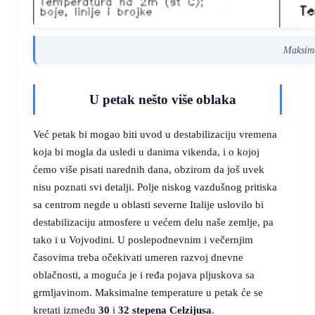
Maksima
U petak nešto više oblaka
Već petak bi mogao biti uvod u destabilizaciju vremena
koja bi mogla da usledi u danima vikenda, i o kojoj
ćemo više pisati narednih dana, obzirom da još uvek
nisu poznati svi detalji. Polje niskog vazdušnog pritiska
sa centrom negde u oblasti severne Italije uslovilo bi
destabilizaciju atmosfere u većem delu naše zemlje, pa
tako i u Vojvodini. U poslepodnevnim i večernjim
časovima treba očekivati umeren razvoj dnevne
oblačnosti, a moguća je i ređa pojava pljuskova sa
grmljavinom. Maksimalne temperature u petak će se
kretati između
30
i
32 stepena Celzijusa
.