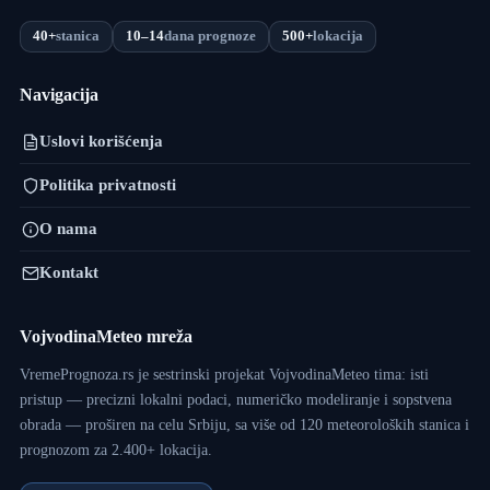
40+
stanica
10–14
dana prognoze
500+
lokacija
Navigacija
Uslovi korišćenja
Politika privatnosti
O nama
Kontakt
VojvodinaMeteo mreža
VremePrognoza.rs je sestrinski projekat VojvodinaMeteo tima: isti
pristup — precizni lokalni podaci, numeričko modeliranje i sopstvena
obrada — proširen na celu Srbiju, sa više od 120 meteoroloških stanica i
prognozom za 2.400+ lokacija.