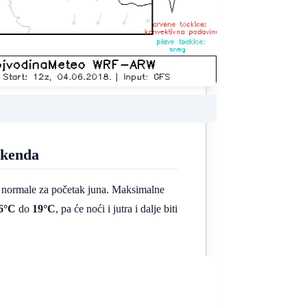
ikenda
d normale za početak juna. Maksimalne
6°C
do
19°C
, pa će noći i jutra i dalje biti