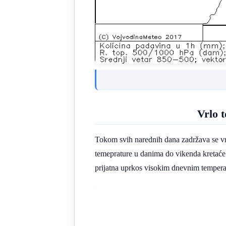
Vrlo 
Tokom svih narednih dana zadržava se vr
temeprature u danima do vikenda kretać
prijatna uprkos visokim dnevnim temper