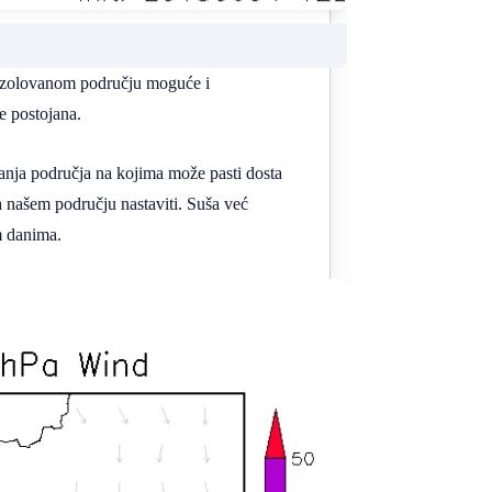
 izolovanom području moguće i
e postojana.
 manja područja na kojima može pasti dosta
a našem području nastaviti. Suša već
m danima.