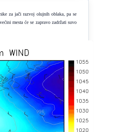
ike za jači razvoj olujnih oblaka, pa se
ećini mesta će se zapravo zadržati suvo