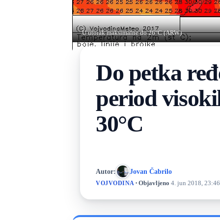
U utorak maksimalne do 26°C (ARW)
Do petka ređe
period viso
30°C
Autor:
Jovan Čabrilo
·
Objavljeno
4. jun 2018, 23:46
VOJVODINA