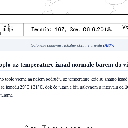
Izolovane padavine, lokalno obilnije u sredu
(ARW)
toplo uz temperature iznad normale barem do v
lo toplo vreme na našem području uz temperature koje su znatno izna
e se između
29°C
i
31°C
, dok će jutarnje biti uglavnom u intervalu od
1
aturama.