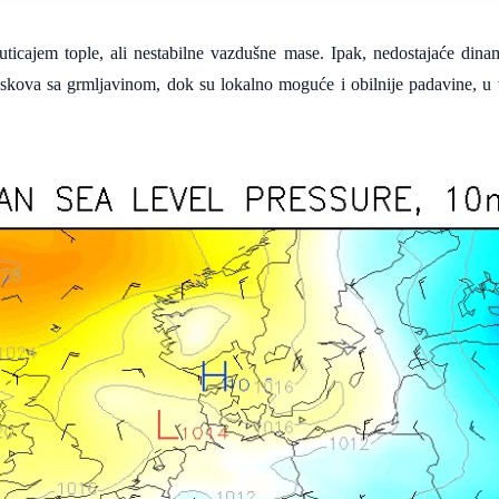
icajem tople, ali nestabilne vazdušne mase. Ipak, nedostajaće dinam
skova sa grmljavinom, dok su lokalno moguće i obilnije padavine, u v