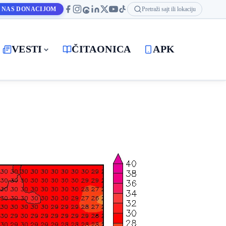
 NAS DONACIJOM
Pretraži sajt ili lokaciju
VESTI
ČITAONICA
APK