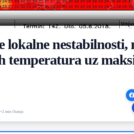
 lokalne nestabilnosti, 
kih temperatura uz mak
·
2 min čitanja