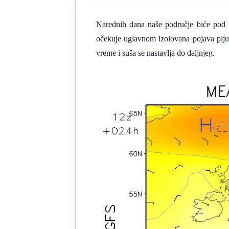
Narednih dana naše područje biće pod ut
očekuje uglavnom izolovana pojava plju
vreme i suša se nastavlja do daljnjeg.