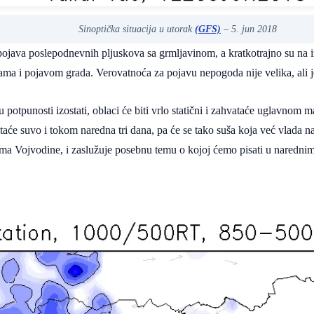
Sinoptička situacija u utorak
(GFS)
– 5. jun 2018
pojava poslepodnevnih pljuskova sa grmljavinom, a kratkotrajno su na
a i pojavom grada. Verovatnoća za pojavu nepogoda nije velika, ali j
 potpunosti izostati, oblaci će biti vrlo statični i zahvataće uglavnom
taće suvo i tokom naredna tri dana, pa će se tako suša koja već vlada n
ma Vojvodine, i zaslužuje posebnu temu o kojoj ćemo pisati u naredni