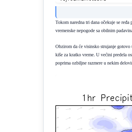
Tokom naredna tri dana očekuje se ređa 
vremenske nepogode sa obilnim padavinam
Obzirom da će visinsko strujanje gotovo u
kiše za kratko vreme. U većini predela os
poprima ozbiljne razmere u nekim delovi