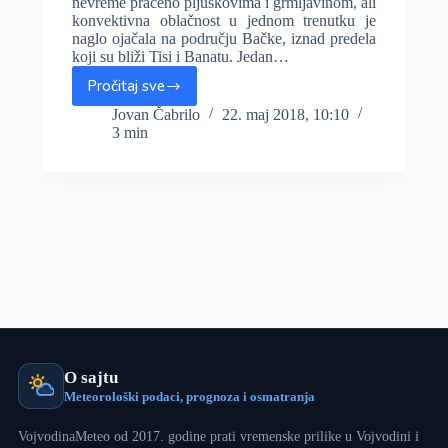
nevreme praćeno pljuskovima i grmljavinom, ali
konvektivna oblačnost u jednom trenutku je
naglo ojačala na području Bačke, iznad predela
koji su bliži Tisi i Banatu. Jedan…
Pročitaj sve
Jučerašnje
nevreme
Jovan Čabrilo
22. maj 2018, 10:10
3 min
delovima
Vojvodine
donelo
više
od
60mm
kiše
(FOTO),
nestabilno
i
danas
O sajtu
Meteorološki podaci, prognoza i osmatranja
VojvodinaMeteo od 2017. godine prati vremenske prilike u Vojvodini i