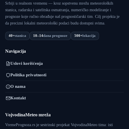
Srbiji u realnom vremenu — kroz sopstvenu mrežu meteoroloških
stanica, radarska i satelitska osmatranja, numeričko modeliranje i
prognoze koje ručno obrađuje naš prognostičarski tim. Cilj projekta je
da precizni lokalni meteorološki podaci budu dostupni svima.
40+
stanica
10–14
dana prognoze
500+
lokacija
Navigacija
Uslovi korišćenja
Politika privatnosti
O nama
Kontakt
VojvodinaMeteo mreža
VremePrognoza.rs je sestrinski projekat VojvodinaMeteo tima: isti