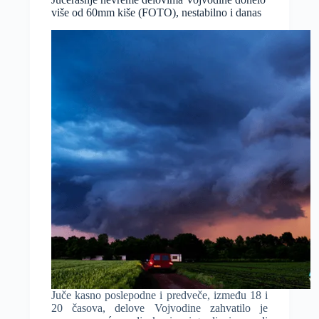
ratarskim
više od 60mm kiše (FOTO), nestabilno i danas
kulturama
u
okolini
Sente
Juče kasno poslepodne i predveče, između 18 i
20 časova, delove Vojvodine zahvatilo je