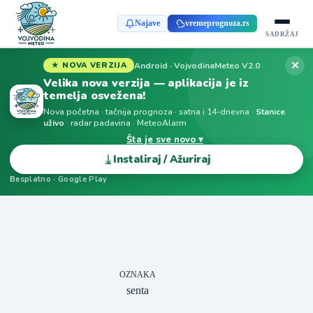
Najave
vremeprognoza.rs
SADRŽAJ
✕
Android · VojvodinaMeteo V2.0
★ NOVA VERZIJA
Velika nova verzija — aplikacija je iz
temelja osvežena!
Nova početna · tačnija prognoza · satna i 14-dnevna ·
Stanice
uživo
· radar padavina · MeteoAlarm
Šta je sve novo ▾
⤓
Instaliraj / Ažuriraj
Besplatno · Google Play
OZNAKA
senta