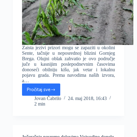
Zaista jezivi prizori mogu se zapaziti u okolini
Sente, tačnije u neposrednoj blizini Gornjeg
Brega. Olujni oblak zahvatio je ovo područje
juče u kasnijim poslepodnevnim časovima
donoseći obilniju kišu, jak vetar i lokalnu
pojavu grada. Prema navodima naših izvora,
a…
Pročitaj sve
JEZIVO:
Nevreme
Jovan Čabrilo
24. maj 2018, 16:43
2 min
sa
gradom
juče
nanelo
ozbiljnu
štetu
Jučerašnje nevreme delovima Vojvodine donelo