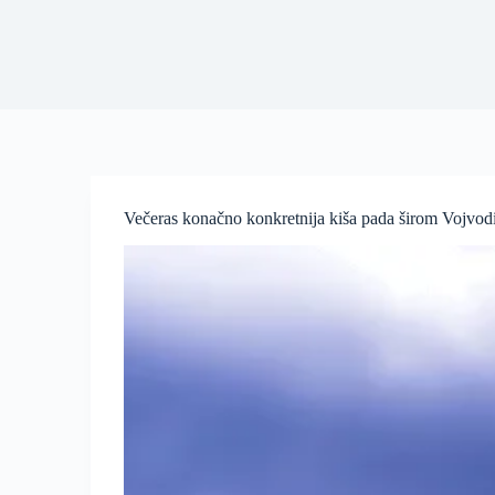
Večeras konačno konkretnija kiša pada širom Vojvod