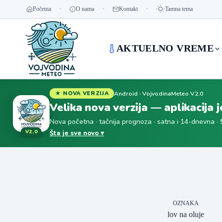
Početna
O nama
Kontakt
Tamna tema
AKTUELNO VREME
Android · VojvodinaMeteo V2.0
★ NOVA VERZIJA
Velika nova verzija — aplikacija 
Nova početna · tačnija prognoza · satna i 14-dnevna ·
V2.0
Šta je sve novo ▾
OZNAKA
lov na oluje