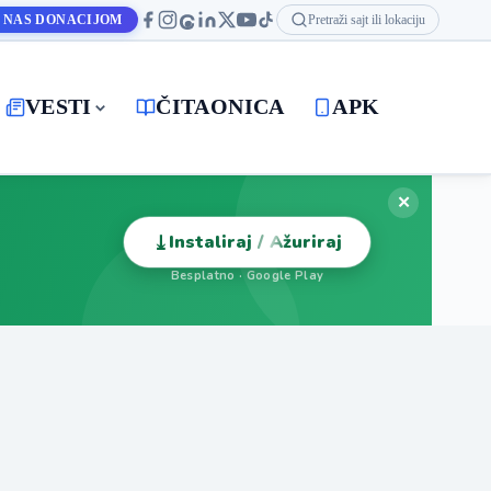
 NAS DONACIJOM
Pretraži sajt ili lokaciju
VESTI
ČITAONICA
APK
✕
⤓
Instaliraj / Ažuriraj
Besplatno · Google Play