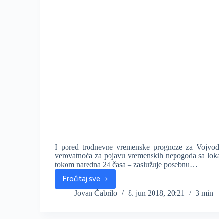
I pored trodnevne vremenske prognoze za Vojvodi
verovatnoća za pojavu vremenskih nepogoda sa loka
tokom naredna 24 časa – zaslužuje posebnu…
Pročitaj sve
Večeras,
tokom
Jovan Čabrilo
8. jun 2018, 20:21
3 min
noći
i