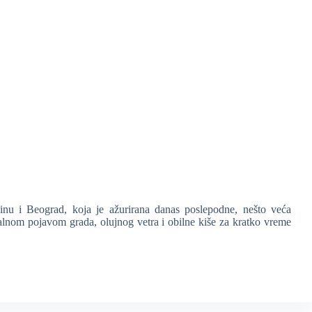
nu i Beograd, koja je ažurirana danas poslepodne, nešto veća
lnom pojavom grada, olujnog vetra i obilne kiše za kratko vreme