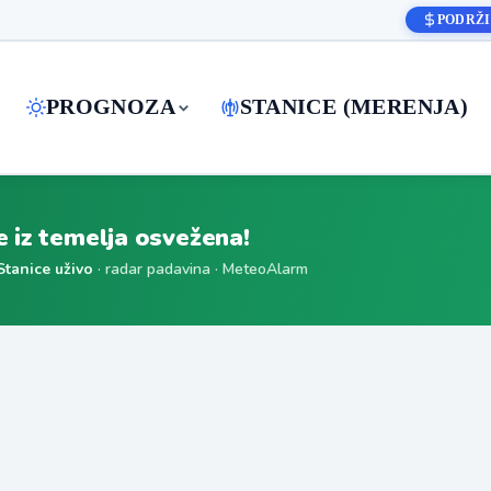
PODRŽI
PROGNOZA
STANICE (MERENJA)
je iz temelja osvežena!
Stanice uživo
· radar padavina · MeteoAlarm