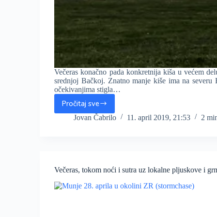
Večeras konačno pada konkretnija kiša u većem del
srednjoj Bačkoj. Znatno manje kiše ima na severu 
očekivanjima stigla…
Pročitaj sve
Večeras
konačno
Jovan Čabrilo
11. april 2019, 21:53
2 mi
konkretnija
kiša
pada
širom
Vojvodine,
Večeras, tokom noći i sutra uz lokalne pljuskove i 
oblake
smo
dočekali
u
Banatu