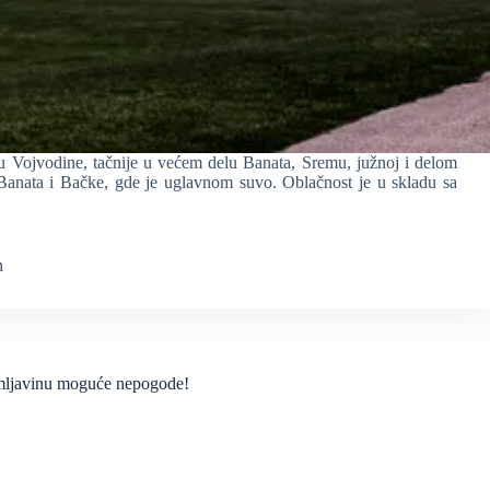
u Vojvodine, tačnije u većem delu Banata, Sremu, južnoj i delom
Banata i Bačke, gde je uglavnom suvo. Oblačnost je u skladu sa
n
grmljavinu moguće nepogode!