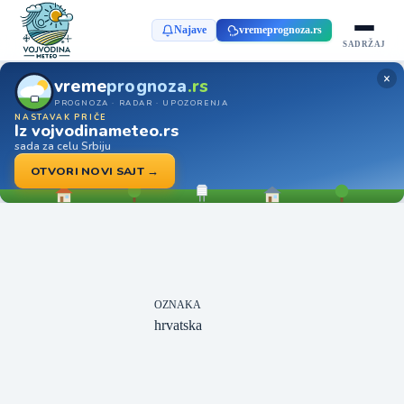
Najave
vremeprognoza.rs
SADRŽAJ
×
vreme
prognoza
.rs
PROGNOZA · RADAR · UPOZORENJA
NASTAVAK PRIČE
Iz vojvodinameteo.rs
sada za celu Srbiju
OTVORI NOVI SAJT →
OZNAKA
hrvatska