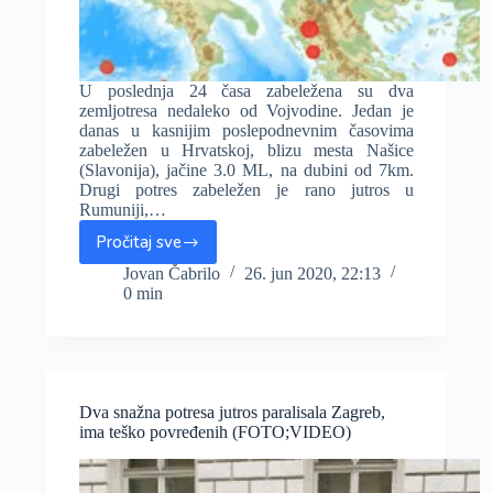
U poslednja 24 časa zabeležena su dva
zemljotresa nedaleko od Vojvodine. Jedan je
danas u kasnijim poslepodnevnim časovima
zabeležen u Hrvatskoj, blizu mesta Našice
(Slavonija), jačine 3.0 ML, na dubini od 7km.
Drugi potres zabeležen je rano jutros u
Rumuniji,…
Pročitaj sve
Umereni
potresi
Jovan Čabrilo
26. jun 2020, 22:13
0 min
u
Rumuniji
i
Hrvatskoj,
nedaleko
od
Dva snažna potresa jutros paralisala Zagreb,
Vojvodine
ima teško povređenih (FOTO;VIDEO)