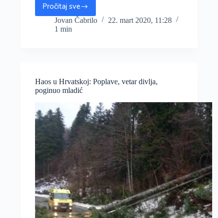
Pročitaj sve
Dva
snažna
Jovan Čabrilo
22. mart 2020, 11:28
1 min
potresa
jutros
paralisala
Zagreb,
ima
teško
Haos u Hrvatskoj: Poplave, vetar divlja,
povređenih
poginuo mladić
(FOTO;VIDEO)