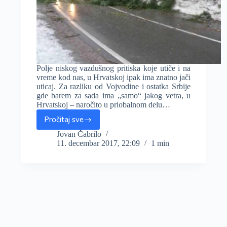
Polje niskog vazdušnog pritiska koje utiče i na
vreme kod nas, u Hrvatskoj ipak ima znatno jači
uticaj. Za razliku od Vojvodine i ostatka Srbije
gde barem za sada ima „samo“ jakog vetra, u
Hrvatskoj – naročito u priobalnom delu…
Pročitaj sve
Haos
u
Jovan Čabrilo
11. decembar 2017, 22:09
1 min
Hrvatskoj:
Poplave,
vetar
divlja,
poginuo
mladić