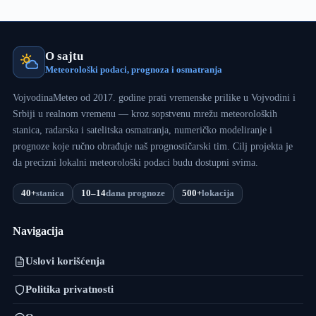
O sajtu
Meteorološki podaci, prognoza i osmatranja
VojvodinaMeteo od 2017. godine prati vremenske prilike u Vojvodini i
Srbiji u realnom vremenu — kroz sopstvenu mrežu meteoroloških
stanica, radarska i satelitska osmatranja, numeričko modeliranje i
prognoze koje ručno obrađuje naš prognostičarski tim. Cilj projekta je
da precizni lokalni meteorološki podaci budu dostupni svima.
40+
stanica
10–14
dana prognoze
500+
lokacija
Navigacija
Uslovi korišćenja
Politika privatnosti