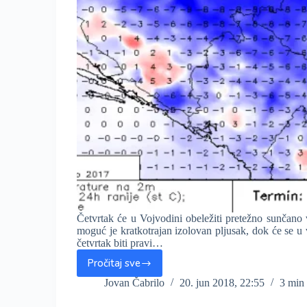
Četvrtak će u Vojvodini obeležiti pretežno sunčan
moguć je kratkotrajan izolovan pljusak, dok će se u 
četvrtak biti pravi…
Pročitaj sve
Četvrtak
do
Jovan Čabrilo
20. jun 2018, 22:55
3 min
32°C,