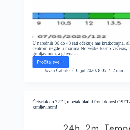
U narednih 36 do 48 sati očekuje nas kratkotrajna, a
centrom negde u morima Norveške kasno večeras, noć
grmljavinom, a glavna…
Pročitaj sve
Noćas
promena
Jovan Čabrilo
6. jul 2020, 8:05
2 min
vremena
uz
JAK
VETAR
i
Četvrtak do 32°C, u petak hladni front donosi O
osetno
grmljavinom!
hladniji
utorak.
Već
od