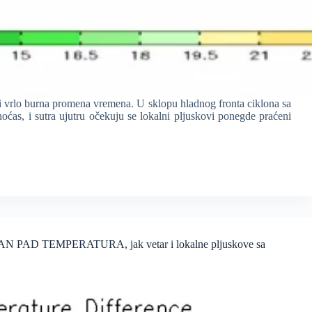
li vrlo burna promena vremena. U sklopu hladnog fronta ciklona sa
as, i sutra ujutru očekuju se lokalni pljuskovi ponegde praćeni
SETAN PAD TEMPERATURA, jak vetar i lokalne pljuskove sa