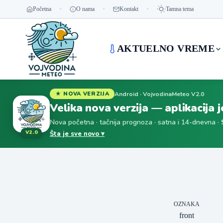
Početna
O nama
Kontakt
Tamna tema
AKTUELNO VREME
Android · VojvodinaMeteo V2.0
★ NOVA VERZIJA
Velika nova verzija — aplikacija 
Nova početna · tačnija prognoza · satna i 14-dnevna ·
V2.0
Šta je sve novo ▾
OZNAKA
front