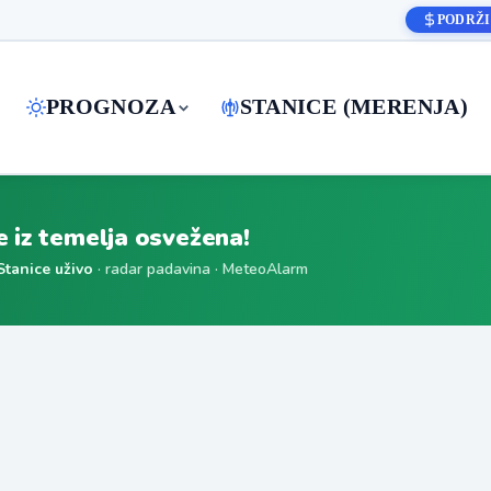
PODRŽI
PROGNOZA
STANICE (MERENJA)
je iz temelja osvežena!
Stanice uživo
· radar padavina · MeteoAlarm