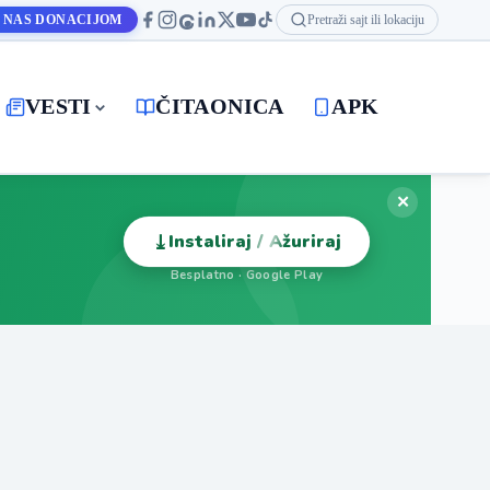
 NAS DONACIJOM
Pretraži sajt ili lokaciju
VESTI
ČITAONICA
APK
✕
⤓
Instaliraj / Ažuriraj
Besplatno · Google Play