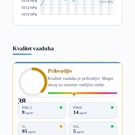
Kvalitet vazduha
Prihvatljiv
Kvalitet vazduha je prihvatljiv. Moguć
uticaj na izuzetno osetljive osobe.
38
AQI
PM2.5
PM10
9
14
µg/m³
µg/m³
O₃
NO₂
95
5
µg/m³
µg/m³