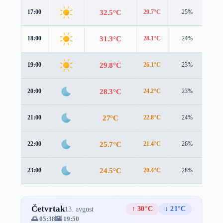
32.5°C
17:00
29.7°C
25%
5.3
31.3°C
18:00
28.1°C
24%
5.2
29.8°C
19:00
26.1°C
23%
5.3
28.3°C
20:00
24.2°C
23%
5.5
27°C
21:00
22.8°C
24%
5.6
25.7°C
22:00
21.4°C
26%
5.7
24.5°C
23:00
20.4°C
28%
5.6
Četvrtak
↑ 30°C
↓ 21°C
13. avgust
🌅 05:38
🌇 19:50