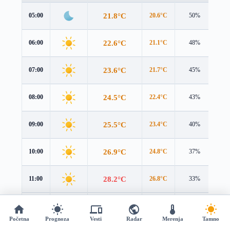
21.8°C
05:00
20.6°C
50%
2.8
22.6°C
06:00
21.1°C
48%
3.6
23.6°C
07:00
21.7°C
45%
4.2
24.5°C
08:00
22.4°C
43%
4.6
25.5°C
09:00
23.4°C
40%
4.7
26.9°C
10:00
24.8°C
37%
4.7
28.2°C
11:00
26.8°C
33%
4.6
29.5°C
12:00
28.6°C
30%
4.5
Početna
Prognoza
Vesti
Radar
Merenja
Tamno