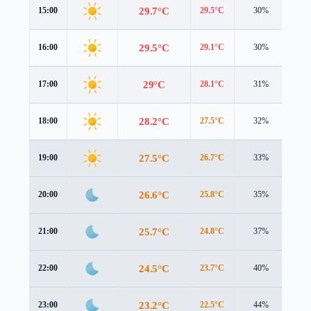
29.7°C
15:00
29.5°C
30%
2.7
29.5°C
16:00
29.1°C
30%
2.1
29°C
17:00
28.1°C
31%
1.6
28.2°C
18:00
27.5°C
32%
1.4
27.5°C
19:00
26.7°C
33%
1.4
26.6°C
20:00
25.8°C
35%
1.6
25.7°C
21:00
24.8°C
37%
1.7
24.5°C
22:00
23.7°C
40%
1.6
23.2°C
23:00
22.5°C
44%
1.4