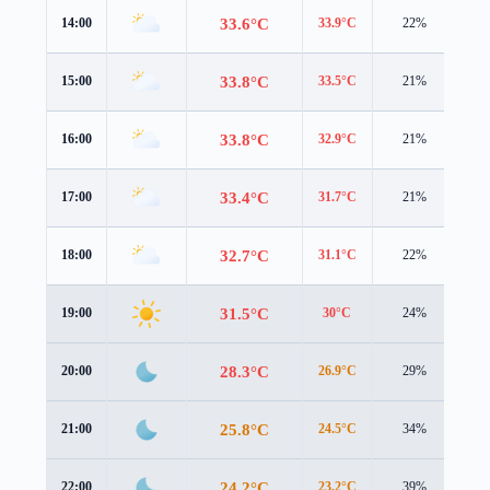
33.6°C
14:00
33.9°C
22%
2.3
33.8°C
15:00
33.5°C
21%
2.4
33.8°C
16:00
32.9°C
21%
2.2
33.4°C
17:00
31.7°C
21%
2.2
32.7°C
18:00
31.1°C
22%
2.0
31.5°C
19:00
30°C
24%
2.0
28.3°C
20:00
26.9°C
29%
1.9
25.8°C
21:00
24.5°C
34%
1.7
24.2°C
22:00
23.2°C
39%
1.6