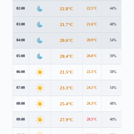
22.8°C
02:00
22.5°C
44%
0.5
21.7°C
03:00
21.6°C
48%
0.4
20.6°C
04:00
20.9°C
54%
0.2
20.4°C
05:00
20.8°C
59%
0.3
21.5°C
06:00
22.1°C
58%
0.4
23.3°C
07:00
24.1°C
54%
0.5
25.4°C
08:00
26.3°C
48%
0.6
27.9°C
09:00
28.5°C
40%
0.7