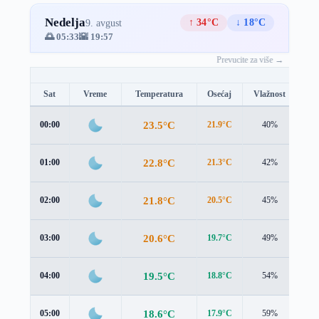
Nedelja
↑ 34°C
↓ 18°C
9. avgust
🌅 05:33
🌇 19:57
Prevucite za više →
Sat
Vreme
Temperatura
Osećaj
Vlažnost
Br
23.5°C
00:00
21.9°C
40%
2.5
22.8°C
01:00
21.3°C
42%
2.4
21.8°C
02:00
20.5°C
45%
2.1
20.6°C
03:00
19.7°C
49%
1.6
19.5°C
04:00
18.8°C
54%
1.4
18.6°C
05:00
17.9°C
59%
1.5