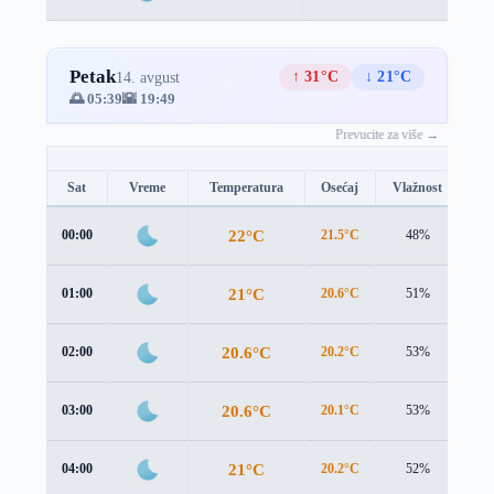
Petak
↑ 31°C
↓ 21°C
14. avgust
🌅 05:39
🌇 19:49
Prevucite za više →
Sat
Vreme
Temperatura
Osećaj
Vlažnost
Br
22°C
00:00
21.5°C
48%
1.3
21°C
01:00
20.6°C
51%
1.2
20.6°C
02:00
20.2°C
53%
1.2
20.6°C
03:00
20.1°C
53%
1.5
21°C
04:00
20.2°C
52%
2.1