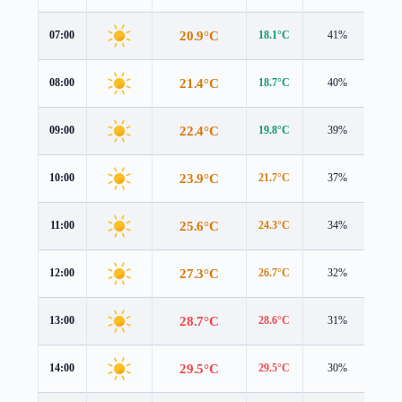
20.9°C
07:00
18.1°C
41%
3.8
21.4°C
08:00
18.7°C
40%
3.8
22.4°C
09:00
19.8°C
39%
3.8
23.9°C
10:00
21.7°C
37%
3.8
25.6°C
11:00
24.3°C
34%
3.7
27.3°C
12:00
26.7°C
32%
3.6
28.7°C
13:00
28.6°C
31%
3.4
29.5°C
14:00
29.5°C
30%
3.1