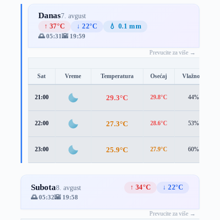
Danas
7. avgust
↑ 37°C
↓ 22°C
💧 0.1 mm
🌅 05:31
🌇 19:59
Prevucite za više →
Sat
Vreme
Temperatura
Osećaj
Vlažnost
29.3°C
21:00
29.8°C
44%
27.3°C
22:00
28.6°C
53%
25.9°C
23:00
27.9°C
60%
Subota
↑ 34°C
↓ 22°C
8. avgust
🌅 05:32
🌇 19:58
Prevucite za više →