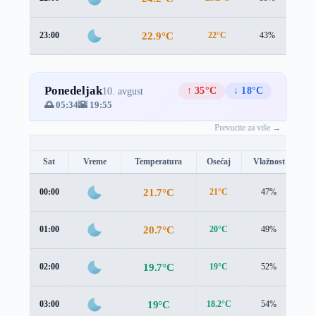
22.9°C
23:00
22°C
43%
1.4
Ponedeljak
↑ 35°C
↓ 18°C
10. avgust
🌅 05:34
🌇 19:55
Prevucite za više →
Sat
Vreme
Temperatura
Osećaj
Vlažnost
Br
21.7°C
00:00
21°C
47%
1.
20.7°C
01:00
20°C
49%
1.
19.7°C
02:00
19°C
52%
1.
19°C
03:00
18.2°C
54%
1.