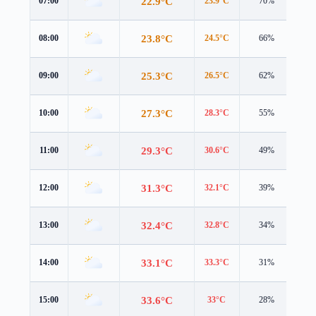
22.9°C
07:00
23.9°C
70%
2.9
23.8°C
08:00
24.5°C
66%
3.4
25.3°C
09:00
26.5°C
62%
2.9
27.3°C
10:00
28.3°C
55%
3.3
29.3°C
11:00
30.6°C
49%
3.8
31.3°C
12:00
32.1°C
39%
4.6
32.4°C
13:00
32.8°C
34%
4.7
33.1°C
14:00
33.3°C
31%
4.6
33.6°C
15:00
33°C
28%
4.6