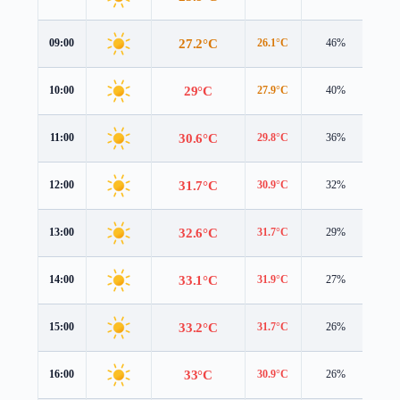
27.2°C
09:00
26.1°C
46%
4.9
29°C
10:00
27.9°C
40%
5.0
30.6°C
11:00
29.8°C
36%
5.2
31.7°C
12:00
30.9°C
32%
5.3
32.6°C
13:00
31.7°C
29%
5.5
33.1°C
14:00
31.9°C
27%
5.5
33.2°C
15:00
31.7°C
26%
5.5
33°C
16:00
30.9°C
26%
5.4