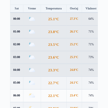
Sat
Vreme
Temperatura
Osećaj
Vlažnost
Br
25.1°C
00:00
27.3°C
64%
1.0
23.8°C
01:00
26.1°C
71%
1.2
23.5°C
02:00
25.2°C
71%
2.2
23.6°C
03:00
25.3°C
73%
2.7
23.3°C
04:00
24.8°C
74%
2.8
22.7°C
05:00
24.1°C
74%
2.7
22.1°C
06:00
23.4°C
74%
2.5