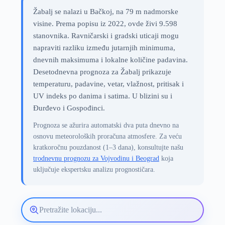
Žabalj se nalazi u Bačkoj, na 79 m nadmorske
visine. Prema popisu iz 2022, ovde živi 9.598
stanovnika. Ravničarski i gradski uticaji mogu
napraviti razliku između jutarnjih minimuma,
dnevnih maksimuma i lokalne količine padavina.
Desetodnevna prognoza za Žabalj prikazuje
temperaturu, padavine, vetar, vlažnost, pritisak i
UV indeks po danima i satima. U blizini su i
Đurđevo i Gospođinci.
Prognoza se ažurira automatski dva puta dnevno na
osnovu meteoroloških proračuna atmosfere. Za veću
kratkoročnu pouzdanost (1–3 dana), konsultujte našu
trodnevnu prognozu za Vojvodinu i Beograd
koja
uključuje ekspertsku analizu prognostičara.
Pretražite
lokaciju