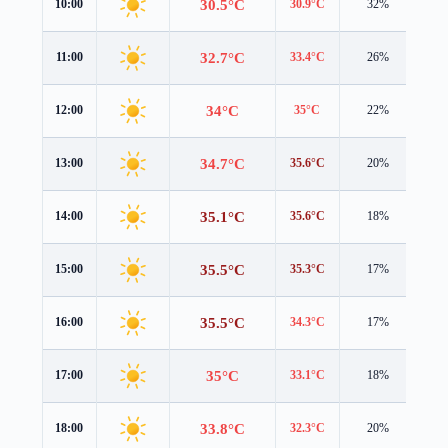
30.5°C
10:00
30.9°C
32%
1.1
32.7°C
11:00
33.4°C
26%
1.3
34°C
12:00
35°C
22%
1.2
34.7°C
13:00
35.6°C
20%
1.1
35.1°C
14:00
35.6°C
18%
1.2
35.5°C
15:00
35.3°C
17%
1.5
35.5°C
16:00
34.3°C
17%
2.0
35°C
17:00
33.1°C
18%
2.2
33.8°C
18:00
32.3°C
20%
1.9