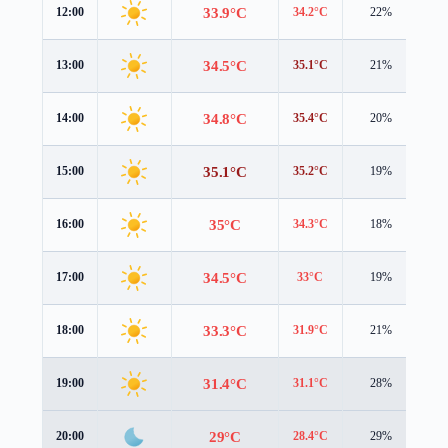
33.9°C
12:00
34.2°C
22%
2.
34.5°C
13:00
35.1°C
21%
1.
34.8°C
14:00
35.4°C
20%
1.
35.1°C
15:00
35.2°C
19%
1.
35°C
16:00
34.3°C
18%
1.
34.5°C
17:00
33°C
19%
1.
33.3°C
18:00
31.9°C
21%
1.
31.4°C
19:00
31.1°C
28%
1.
29°C
20:00
28.4°C
29%
0.