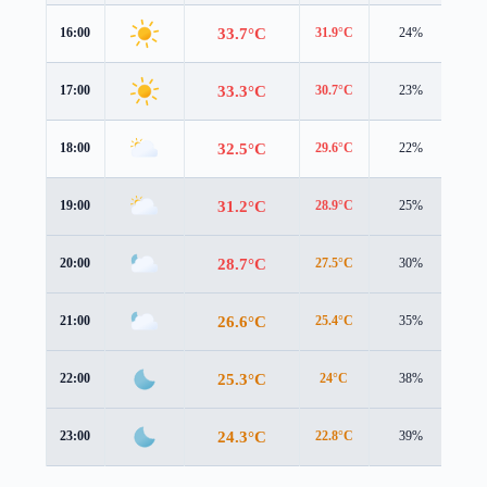
33.7°C
16:00
31.9°C
24%
4.6
33.3°C
17:00
30.7°C
23%
4.6
32.5°C
18:00
29.6°C
22%
4.6
31.2°C
19:00
28.9°C
25%
3.7
28.7°C
20:00
27.5°C
30%
2.1
26.6°C
21:00
25.4°C
35%
2.2
25.3°C
22:00
24°C
38%
2.3
24.3°C
23:00
22.8°C
39%
2.5