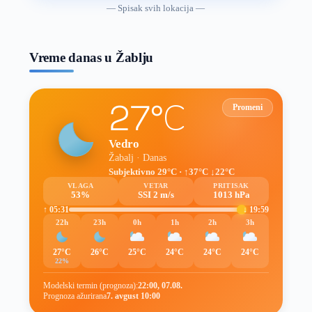
vremenske
— Spisak svih lokacija —
prognoze
Vreme danas u Žablju
27°C
Promeni
Vedro
Žabalj · Danas
Subjektivno 29°C · ↑37°C ↓22°C
VLAGA
VETAR
PRITISAK
53%
SSI 2 m/s
1013 hPa
↑ 05:31
↓ 19:59
22h
23h
0h
1h
2h
3h
27°C
26°C
25°C
24°C
24°C
24°C
22%
Modelski termin (prognoza):
22:00, 07.08.
Prognoza ažurirana
7. avgust 10:00