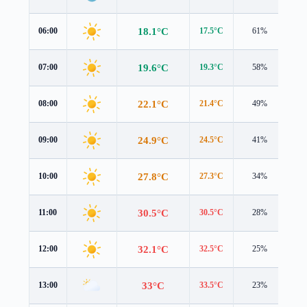
18.1°C
06:00
17.5°C
61%
1.4
19.6°C
07:00
19.3°C
58%
1.1
22.1°C
08:00
21.4°C
49%
1.8
24.9°C
09:00
24.5°C
41%
1.2
27.8°C
10:00
27.3°C
34%
1.7
30.5°C
11:00
30.5°C
28%
2.0
32.1°C
12:00
32.5°C
25%
2.1
33°C
13:00
33.5°C
23%
2.2