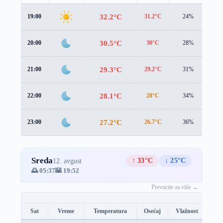
32.2°C
19:00
31.2°C
24%
1.4
30.5°C
20:00
30°C
28%
1.1
29.3°C
21:00
29.2°C
31%
0.6
28.1°C
22:00
28°C
34%
0.7
27.2°C
23:00
26.7°C
36%
1.4
Sreda
↑ 33°C
↓ 25°C
12. avgust
🌅 05:37
🌇 19:52
Prevucite za više →
Sat
Vreme
Temperatura
Osećaj
Vlažnost
Brz