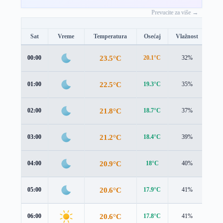
Prevucite za više →
Sat
Vreme
Temperatura
Osećaj
Vlažnost
Brz
23.5°C
00:00
20.1°C
32%
4.5
22.5°C
01:00
19.3°C
35%
4.2
21.8°C
02:00
18.7°C
37%
4.0
21.2°C
03:00
18.4°C
39%
3.8
20.9°C
04:00
18°C
40%
3.7
20.6°C
05:00
17.9°C
41%
3.7
20.6°C
06:00
17.8°C
41%
3.8