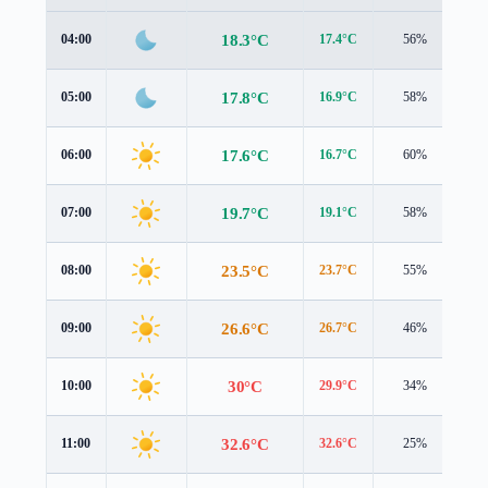
18.3°C
04:00
17.4°C
56%
1.
17.8°C
05:00
16.9°C
58%
1.
17.6°C
06:00
16.7°C
60%
1.
19.7°C
07:00
19.1°C
58%
1.
23.5°C
08:00
23.7°C
55%
2.
26.6°C
09:00
26.7°C
46%
2.
30°C
10:00
29.9°C
34%
2.
32.6°C
11:00
32.6°C
25%
2.