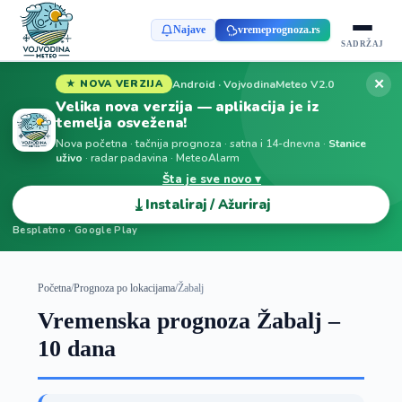
Najave
vremeprognoza.rs
SADRŽAJ
✕
Android · VojvodinaMeteo V2.0
★ NOVA VERZIJA
Velika nova verzija — aplikacija je iz
temelja osvežena!
Nova početna · tačnija prognoza · satna i 14-dnevna ·
Stanice
uživo
· radar padavina · MeteoAlarm
Šta je sve novo ▾
⤓
Instaliraj / Ažuriraj
Besplatno · Google Play
Početna
/
Prognoza po lokacijama
/
Žabalj
Vremenska prognoza Žabalj –
10 dana