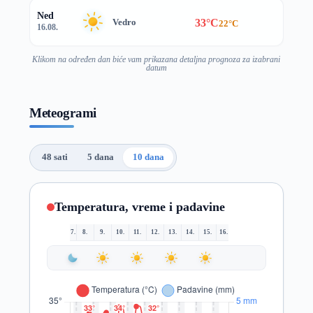
Ned
33°C
Vedro
22°C
16.08.
Klikom na određen dan biće vam prikazana detaljna prognoza za izabrani
datum
Meteogrami
48 sati
5 dana
10 dana
Temperatura, vreme i padavine
7.
8.
9.
10.
11.
12.
13.
14.
15.
16.