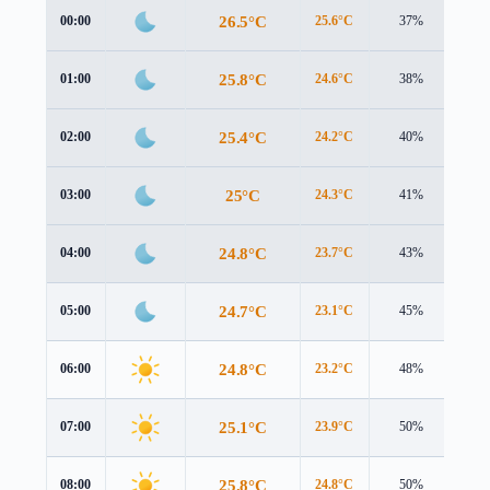
26.5°C
00:00
25.6°C
37%
2.1
25.8°C
01:00
24.6°C
38%
2.6
25.4°C
02:00
24.2°C
40%
2.5
25°C
03:00
24.3°C
41%
1.9
24.8°C
04:00
23.7°C
43%
2.8
24.7°C
05:00
23.1°C
45%
4.3
24.8°C
06:00
23.2°C
48%
4.7
25.1°C
07:00
23.9°C
50%
4.7
25.8°C
08:00
24.8°C
50%
4.7