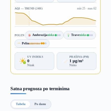
AQI — TREND (24H)
min 25 · max 62
Ambrozija
nisko
Trave
nisko
POLEN
Pelin
umereno
UV INDEKS
PRAŠINA (PM)
0
1 µg/m³
Nizak
Nisko
Satna prognoza po terminima
Tabela
Po danu