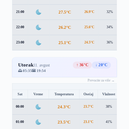
27.5°C
21:00
26.9°C
32%
0.
26.2°C
22:00
25.6°C
34%
0.
25.1°C
23:00
24.5°C
36%
0.
Utorak
↑ 36°C
↓ 20°C
11. avgust
🌅 05:35
🌇 19:54
Prevucite za više →
Sat
Vreme
Temperatura
Osećaj
Vlažnost
Br
24.3°C
00:00
23.7°C
38%
0.5
23.5°C
01:00
23.1°C
41%
0.5