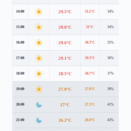
29.5°C
14:00
31.2°C
34%
1.3
29.8°C
15:00
31°C
34%
1.2
29.6°C
16:00
30.3°C
35%
1.1
29.1°C
17:00
29.3°C
36%
1.1
28.5°C
18:00
28.7°C
37%
1.0
27.8°C
19:00
27.9°C
39%
1.1
27°C
20:00
27.3°C
41%
1.1
26.2°C
21:00
26.6°C
43%
1.0