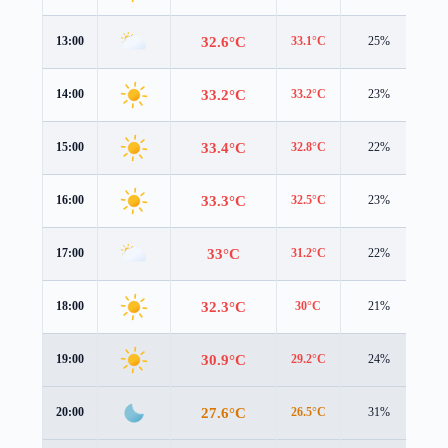
32.6°C
13:00
33.1°C
25%
2.6
33.2°C
14:00
33.2°C
23%
2.9
33.4°C
15:00
32.8°C
22%
3.0
33.3°C
16:00
32.5°C
23%
2.6
33°C
17:00
31.2°C
22%
2.8
32.3°C
18:00
30°C
21%
2.9
30.9°C
19:00
29.2°C
24%
2.2
27.6°C
20:00
26.5°C
31%
1.6