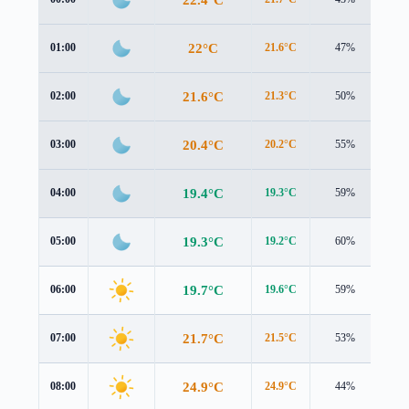
22°C
01:00
21.6°C
47%
1.0
21.6°C
02:00
21.3°C
50%
0.9
20.4°C
03:00
20.2°C
55%
1.0
19.4°C
04:00
19.3°C
59%
0.9
19.3°C
05:00
19.2°C
60%
0.9
19.7°C
06:00
19.6°C
59%
1.1
21.7°C
07:00
21.5°C
53%
1.5
24.9°C
08:00
24.9°C
44%
1.2