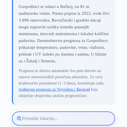
Gospođinci se nalazi u Bačkoj, na 81 m
nadmorske visine. Prema popisu iz 2022, ovde živi
3.896 stanovnika. Ravničarski i gradski uticaji
mogu napraviti razliku između jutarnjih
minimuma, dnevnih maksimuma i lokalne količine
padavina. Desetodnevna prognoza za Gospođince
prikazuje temperaturu, padavine, vetar, vlažnost,
pritisak i UV indeks po danima i satima. U blizini
su i Žabalj i Temerin.
Prognoza se ažurira automatski dva puta dnevno na
osnovu meteoroloških proračuna atmosfere. Za veću
kratkoročnu pouzdanost (1–3 dana), konsultujte našu
trodnevnu prognozu za Vojvodinu i Beograd
koja
uključuje ekspertsku analizu prognostičara.
Pretražite
lokaciju