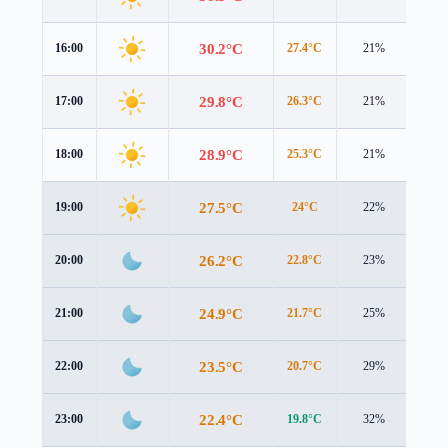
30.2°C
16:00
27.4°C
21%
4.5 
29.8°C
17:00
26.3°C
21%
4.4 
28.9°C
18:00
25.3°C
21%
4.2 
27.5°C
19:00
24°C
22%
4.0 
26.2°C
20:00
22.8°C
23%
3.7 
24.9°C
21:00
21.7°C
25%
3.3 
23.5°C
22:00
20.7°C
29%
2.9 
22.4°C
23:00
19.8°C
32%
2.7 