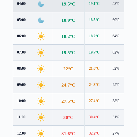
19.5°C
04:00
19.1°C
58%
1.4
18.9°C
05:00
18.5°C
60%
1.3
18.2°C
06:00
18.2°C
64%
0.9
19.5°C
07:00
19.7°C
62%
0.9
22°C
08:00
21.6°C
52%
1.9
24.7°C
09:00
24.3°C
45%
1.9
27.5°C
10:00
27.4°C
38%
1.7
30°C
11:00
30.4°C
31%
2.1
31.6°C
12:00
32.2°C
27%
2.2