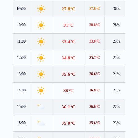
27.8°C
09:00
27.6°C
36%
1.1
31°C
10:00
30.8°C
28%
1.1
33.4°C
11:00
33.8°C
23%
1.1
34.8°C
12:00
35.7°C
21%
1.3
35.6°C
13:00
36.6°C
21%
1.5
36°C
14:00
36.9°C
21%
1.7
36.1°C
15:00
36.6°C
22%
2.0
35.9°C
16:00
35.6°C
23%
2.3