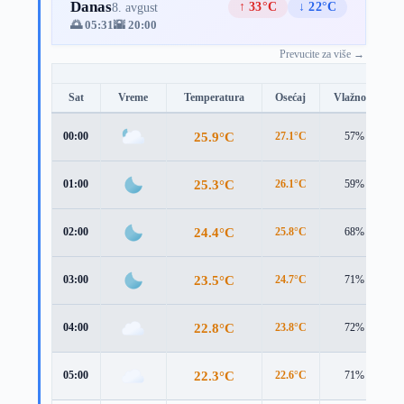
Danas
↑ 33°C
↓ 22°C
8. avgust
🌅 05:31
🌇 20:00
Prevucite za više →
Sat
Vreme
Temperatura
Osećaj
Vlažnost
25.9°C
00:00
27.1°C
57%
25.3°C
01:00
26.1°C
59%
24.4°C
02:00
25.8°C
68%
23.5°C
03:00
24.7°C
71%
22.8°C
04:00
23.8°C
72%
22.3°C
05:00
22.6°C
71%