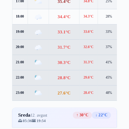
35.4°C
17:00
34.8°C
25%
2.5
34.4°C
18:00
34.3°C
28%
2.3
33.1°C
19:00
33.6°C
33%
1.9
31.7°C
20:00
32.6°C
37%
1.7
30.3°C
21:00
31.3°C
41%
1.8
28.8°C
22:00
29.6°C
45%
2.1
27.6°C
23:00
28.4°C
48%
2.2
Sreda
↑ 30°C
↓ 22°C
12. avgust
🌅 05:36
🌇 19:54