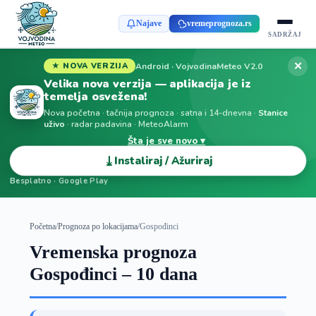
Najave
vremeprognoza.rs
SADRŽAJ
✕
Android · VojvodinaMeteo V2.0
★ NOVA VERZIJA
Velika nova verzija — aplikacija je iz
temelja osvežena!
Nova početna · tačnija prognoza · satna i 14-dnevna ·
Stanice
uživo
· radar padavina · MeteoAlarm
Šta je sve novo ▾
⤓
Instaliraj / Ažuriraj
Besplatno · Google Play
Početna
/
Prognoza po lokacijama
/
Gospođinci
Vremenska prognoza
Gospođinci – 10 dana