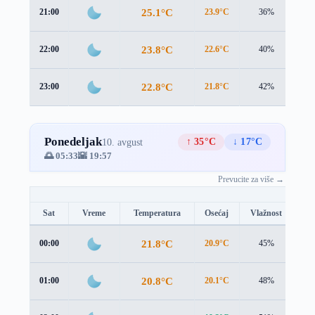
25.1°C
21:00
23.9°C
36%
1.8
23.8°C
22:00
22.6°C
40%
1.9
22.8°C
23:00
21.8°C
42%
1.5
Ponedeljak
↑ 35°C
↓ 17°C
10. avgust
🌅 05:33
🌇 19:57
Prevucite za više →
Sat
Vreme
Temperatura
Osećaj
Vlažnost
Br
21.8°C
00:00
20.9°C
45%
1.3
20.8°C
01:00
20.1°C
48%
1.1