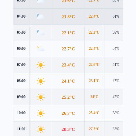
21.6°C
03:00
22.7°C
63%
0.
21.8°C
04:00
22.4°C
61%
1.
22.1°C
05:00
22.3°C
58%
1.
22.7°C
06:00
22.4°C
54%
2.
23.4°C
07:00
22.6°C
51%
2.
24.1°C
08:00
23.1°C
47%
3.
25.2°C
09:00
24°C
42%
3.
26.7°C
10:00
25.4°C
38%
3.
28.3°C
11:00
27.5°C
33%
3.