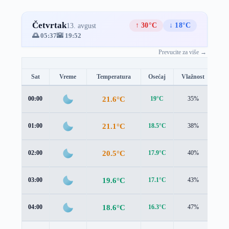
Četvrtak
↑ 30°C
↓ 18°C
13. avgust
🌅 05:37
🌇 19:52
Prevucite za više →
Sat
Vreme
Temperatura
Osećaj
Vlažnost
Br
21.6°C
00:00
19°C
35%
2.9
21.1°C
01:00
18.5°C
38%
3.3
20.5°C
02:00
17.9°C
40%
3.5
19.6°C
03:00
17.1°C
43%
3.3
18.6°C
04:00
16.3°C
47%
3.0