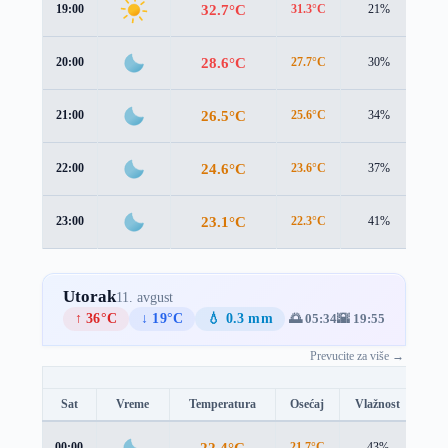
32.7°C
19:00
31.3°C
21%
1.4
28.6°C
20:00
27.7°C
30%
1.5
26.5°C
21:00
25.6°C
34%
1.4
24.6°C
22:00
23.6°C
37%
1.2
23.1°C
23:00
22.3°C
41%
1.0
Utorak
11. avgust
↑ 36°C
↓ 19°C
💧 0.3 mm
🌅 05:34
🌇 19:55
Prevucite za više →
Sat
Vreme
Temperatura
Osećaj
Vlažnost
Br
22.4°C
00:00
21.7°C
43%
1.0