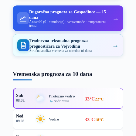
Dugoročna prognoza za Gospođince — 15
→
dana
Ansambl (91 simulacija) · verovatnoće · temperaturni
trend
Trodnevna tekstualna prognoza
→
prognostičara za Vojvodinu
Stručna analiza vremena za naredna tri dana
Vremenska prognoza za 10 dana
Sub
Pretežno vedro
33°C
22°C
08.08.
Noću: Vedro
Ned
33°C
Vedro
18°C
09.08.