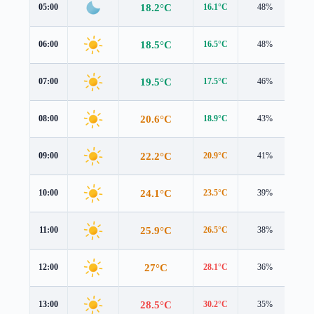
18.2°C
05:00
16.1°C
48%
2.7
18.5°C
06:00
16.5°C
48%
2.5
19.5°C
07:00
17.5°C
46%
2.4
20.6°C
08:00
18.9°C
43%
2.2
22.2°C
09:00
20.9°C
41%
1.9
24.1°C
10:00
23.5°C
39%
1.4
25.9°C
11:00
26.5°C
38%
1.1
27°C
12:00
28.1°C
36%
1.5
28.5°C
13:00
30.2°C
35%
1.4