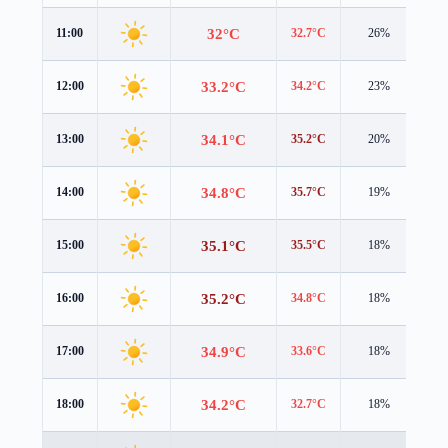
32°C
11:00
32.7°C
26%
1.1
33.2°C
12:00
34.2°C
23%
1.1
34.1°C
13:00
35.2°C
20%
0.9
34.8°C
14:00
35.7°C
19%
0.8
35.1°C
15:00
35.5°C
18%
0.9
35.2°C
16:00
34.8°C
18%
0.9
34.9°C
17:00
33.6°C
18%
1.0
34.2°C
18:00
32.7°C
18%
1.3