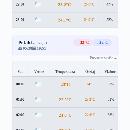
25.2°C
22:00
25.8°C
47%
0.9
24.1°C
23:00
24.9°C
52%
0.8
Petak
↑ 32°C
↓ 22°C
14. avgust
🌅 05:38
🌇 19:51
Prevucite za više →
Sat
Vreme
Temperatura
Osećaj
Vlažnost
B
23°C
00:00
24°C
57%
0.
22.2°C
01:00
23.3°C
61%
0.
21.8°C
02:00
22.9°C
63%
0.