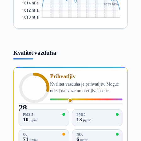
Kvalitet vazduha
Prihvatljiv
Kvalitet vazduha je prihvatljiv. Moguć
uticaj na izuzetno osetljive osobe.
28
AQI
PM2.5
PM10
10
13
µg/m³
µg/m³
O₃
NO₂
71
6
µg/m³
µg/m³