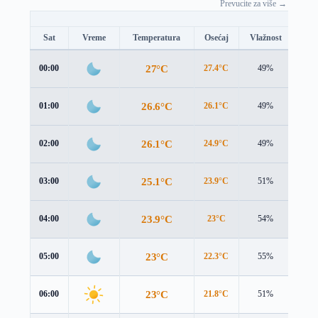
Prevucite za više →
Sat
Vreme
Temperatura
Osećaj
Vlažnost
Brz
27°C
00:00
27.4°C
49%
2.7 
26.6°C
01:00
26.1°C
49%
4.2 
26.1°C
02:00
24.9°C
49%
5.3 
25.1°C
03:00
23.9°C
51%
5.1 
23.9°C
04:00
23°C
54%
4.2 
23°C
05:00
22.3°C
55%
3.6 
23°C
06:00
21.8°C
51%
3.8 