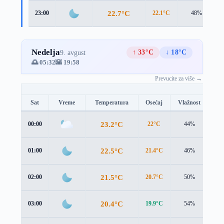
22.7°C
23:00
22.1°C
48%
Nedelja
↑ 33°C
↓ 18°C
9. avgust
🌅 05:32
🌇 19:58
Prevucite za više →
Sat
Vreme
Temperatura
Osećaj
Vlažnost
Br
23.2°C
00:00
22°C
44%
2.5
22.5°C
01:00
21.4°C
46%
2.2
21.5°C
02:00
20.7°C
50%
1.8
20.4°C
03:00
19.9°C
54%
1.5