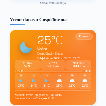
vremenske
— Spisak svih lokacija —
prognoze
Vreme danas u Gospođincima
25°C
Promeni
Vedro
Gospođinci · Danas
Subjektivno 26°C · ↑33°C ↓22°C
VLAGA
VETAR
PRITISAK
59%
SSI 3 m/s
1013 hPa
↑ 05:31
↓ 20:00
1h
2h
3h
4h
5h
6h
25°C
24°C
24°C
23°C
22°C
22°C
Modelski termin (prognoza):
01:00, 08.08.
Prognoza ažurirana
7. avgust 21:52