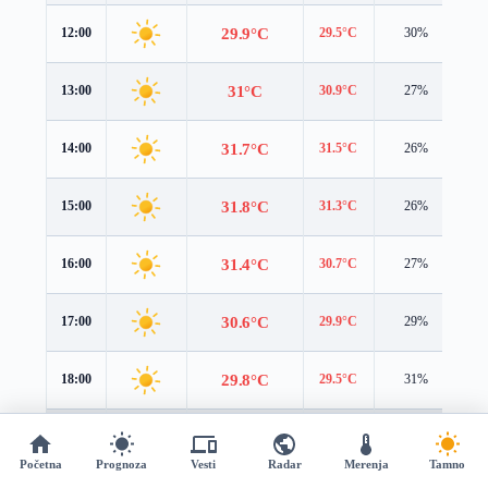
29.9°C
12:00
29.5°C
30%
3.
31°C
13:00
30.9°C
27%
3.
31.7°C
14:00
31.5°C
26%
3.
31.8°C
15:00
31.3°C
26%
2.
31.4°C
16:00
30.7°C
27%
2.
30.6°C
17:00
29.9°C
29%
1.
29.8°C
18:00
29.5°C
31%
0.
28.8°C
19:00
28.8°C
33%
0.
Početna
Prognoza
Vesti
Radar
Merenja
Tamno