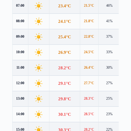
23.4°C
07:00
21.5°C
46%
4.2 
24.1°C
08:00
21.8°C
41%
4.6 
25.4°C
09:00
22.8°C
37%
4.7 
26.9°C
10:00
24.5°C
33%
4.5 
28.2°C
11:00
26.4°C
30%
4.5 
29.1°C
12:00
27.7°C
27%
4.5 
29.8°C
13:00
28.3°C
25%
4.5 
30.1°C
14:00
28.5°C
23%
4.5 
30.3°C
15:00
28.2°C
22%
4.5 