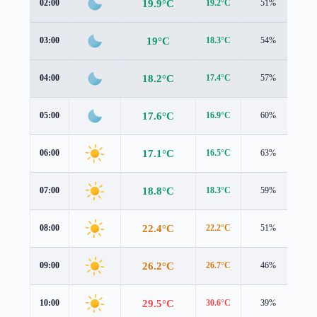
19.9°C
02:00
19.2°C
51%
1.1
19°C
03:00
18.3°C
54%
1.1
18.2°C
04:00
17.4°C
57%
1.4
17.6°C
05:00
16.9°C
60%
1.3
17.1°C
06:00
16.5°C
63%
1.2
18.8°C
07:00
18.3°C
59%
1.2
22.4°C
08:00
22.2°C
51%
1.3
26.2°C
09:00
26.7°C
46%
1.2
29.5°C
10:00
30.6°C
39%
1.1