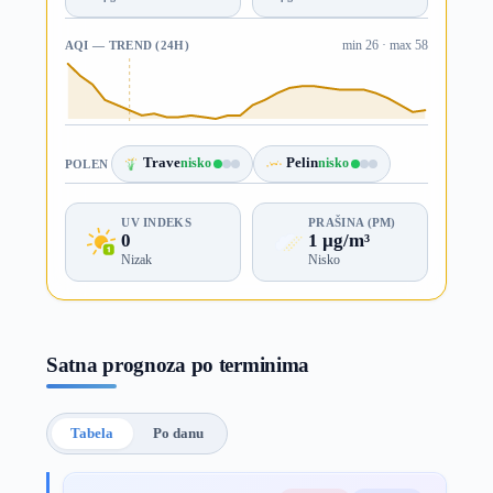
AQI — TREND (24H)
min 26 · max 58
Trave
nisko
Pelin
nisko
POLEN
UV INDEKS
PRAŠINA (PM)
0
1 µg/m³
Nizak
Nisko
Satna prognoza po terminima
Tabela
Po danu