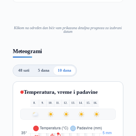
Klikom na određen dan biće vam prikazana detaljna prognoza za izabrani
datum
Meteogrami
48 sati
5 dana
10 dana
Temperatura, vreme i padavine
8.
9.
10.
11.
12.
13.
14.
15.
16.