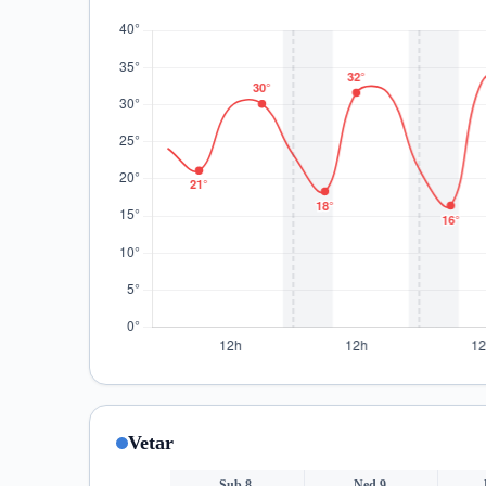
Vetar
Sub 8.
Ned 9.