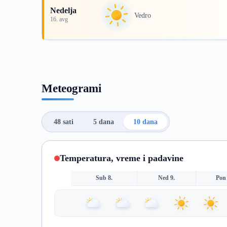
Nedelja
Vedro
16. avg
Meteogrami
48 sati
5 dana
10 dana
Temperatura, vreme i padavine
Sub 8.
Ned 9.
Pon 