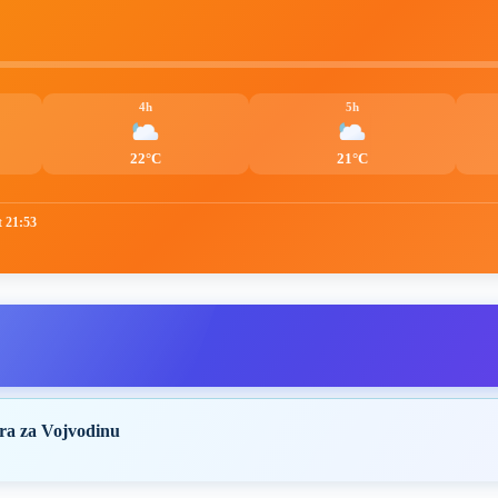
4h
5h
22°C
21°C
t 21:53
ra za Vojvodinu