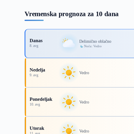
Vremenska prognoza za 10 dana
Danas
Delimično oblačno
8. avg
Noću: Vedro
Nedelja
Vedro
9. avg
Ponedeljak
Vedro
10. avg
Utorak
Vedro
11. avg