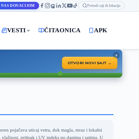
 NAS DONACIJOM
Pretraži sajt ili lokaciju
VESTI
ČITAONICA
APK
×
OTVORI NOVI SAJT →
ren pojačava uticaj vetra, dok magla, mraz i lokalni
vlažnost, pritisak i UV indeks po danima i satima. U