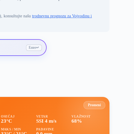
), konsultujte našu
trodnevnu prognozu za Vojvodinu i
Enter
↵
Promeni
OSEĆAJ
VETAR
VLAŽNOST
23°C
SSI 4 m/s
68%
MAKS / MIN
PADAVINE
32°C / 21°C
0.0 mm