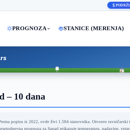
PODRŽI
PROGNOZA
STANICE (MERENJA)
.rs
d – 10 dana
rema popisu iz 2022, ovde živi 1.584 stanovnika. Otvoren ravničarski te
setodnevna prognoza za Sanad prikazuje temperaturu, padavine, vetar, 