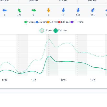
I
JJI
Z
S
S
SSI
SSI
I
< 2 m/s
2-5 m/s
5-8 m/s
8-11 m/s
> 11 m/s