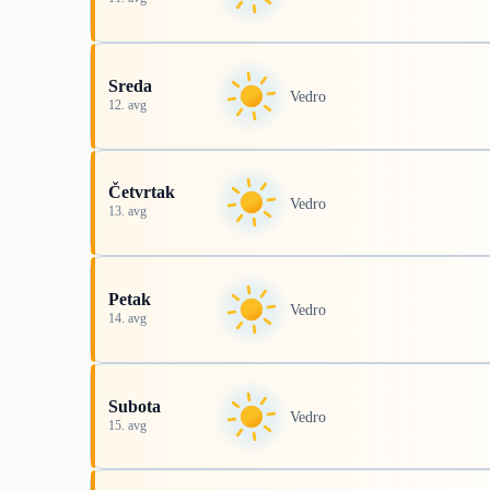
Sreda
Vedro
12. avg
Četvrtak
Vedro
13. avg
Petak
Vedro
14. avg
Subota
Vedro
15. avg