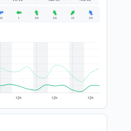
SI
I
JJI
JJI
JZ
JJI