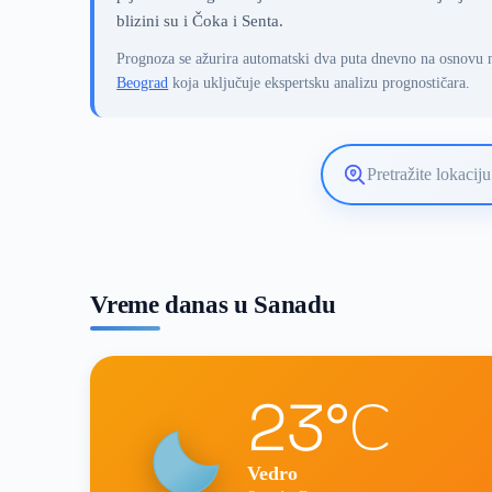
blizini su i Čoka i Senta.
Prognoza se ažurira automatski dva puta dnevno na osnovu 
Beograd
koja uključuje ekspertsku analizu prognostičara.
Pretražite
lokaciju
vremenske
prognoze
Vreme danas u Sanadu
23°C
Vedro