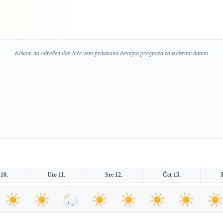
Klikom na određen dan biće vam prikazana detaljna prognoza za izabrani datum
10.
Uto 11.
Sre 12.
Čet 13.