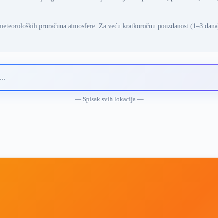
meteoroloških proračuna atmosfere. Za veću kratkoročnu pouzdanost (1–3 dana
— Spisak svih lokacija —