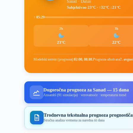
Sanad · Danas
Subjektivno 23°C · ↑32°C ↓21°C
↑ 05:29
2h
3h
23°C
22°C
Modelski termin (prognoza):
02:00, 08.08.
Prognoza ažurirana
7. avgus
Dugoročna prognoza za Sanad — 15 dana
Ansambl (91 simulacija) · verovatnoće · temperaturni trend
Trodnevna tekstualna prognoza prognostiča
Stručna analiza vremena za naredna tri dana