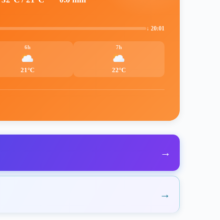
↓ 20:01
6h
7h
21°C
22°C
→
→