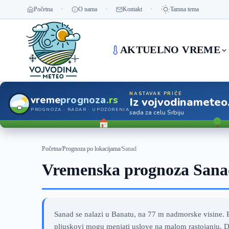
Početna
O nama
Kontakt
Tamna tema
AKTUELNO VREME
NASTAVAK PRIČE
vreme
prognoza
.rs
Iz vojvodinameteo
PROGNOZA · RADAR · UPOZORENJA
sada za celu Srbiju
Početna
/
Prognoza po lokacijama
/
Sanad
Vremenska prognoza Sana
Sanad se nalazi u Banatu, na 77 m nadmorske visine. P
pljuskovi mogu menjati uslove na malom rastojanju. De