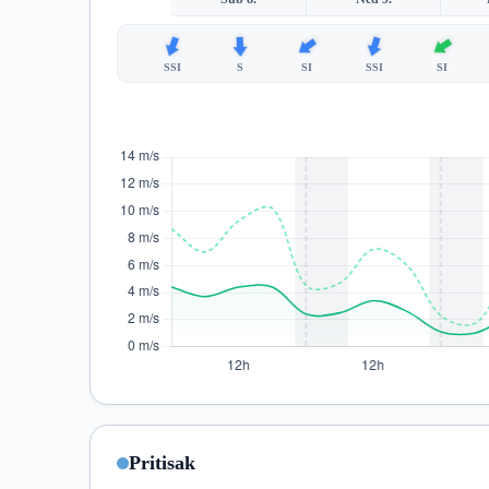
SSI
S
SI
SSI
SI
Pritisak