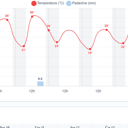
Pon 10.
Uto 11.
Sre 12.
Čet 13.