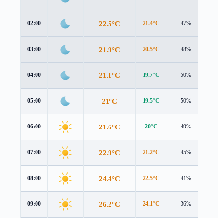
22.5°C
02:00
21.4°C
47%
2.
21.9°C
03:00
20.5°C
48%
2.
21.1°C
04:00
19.7°C
50%
2.
21°C
05:00
19.5°C
50%
3.
21.6°C
06:00
20°C
49%
3.
22.9°C
07:00
21.2°C
45%
3.
24.4°C
08:00
22.5°C
41%
3.
26.2°C
09:00
24.1°C
36%
4.