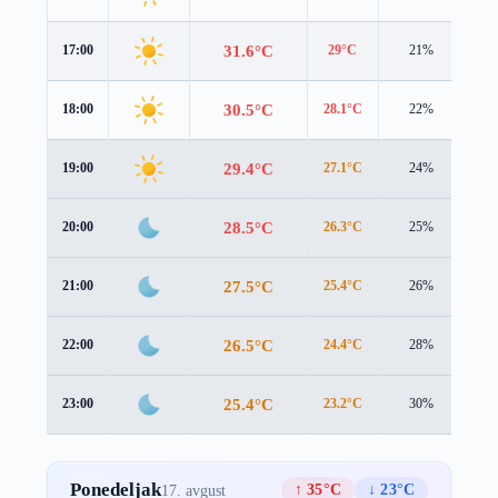
31.6°C
17:00
29°C
21%
3.3
30.5°C
18:00
28.1°C
22%
2.9
29.4°C
19:00
27.1°C
24%
2.6
28.5°C
20:00
26.3°C
25%
2.5
27.5°C
21:00
25.4°C
26%
2.4
26.5°C
22:00
24.4°C
28%
2.4
25.4°C
23:00
23.2°C
30%
2.6
Ponedeljak
↑ 35°C
↓ 23°C
17. avgust