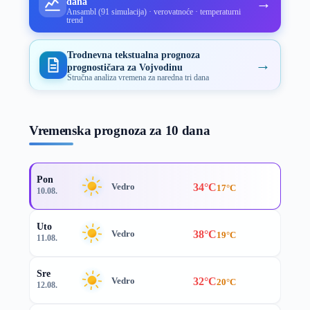
→
dana
Ansambl (91 simulacija) · verovatnoće · temperaturni
trend
Trodnevna tekstualna prognoza
→
prognostičara za Vojvodinu
Stručna analiza vremena za naredna tri dana
Vremenska prognoza za 10 dana
Pon
34°C
Vedro
17°C
10.08.
Uto
38°C
Vedro
19°C
11.08.
Sre
32°C
Vedro
20°C
12.08.