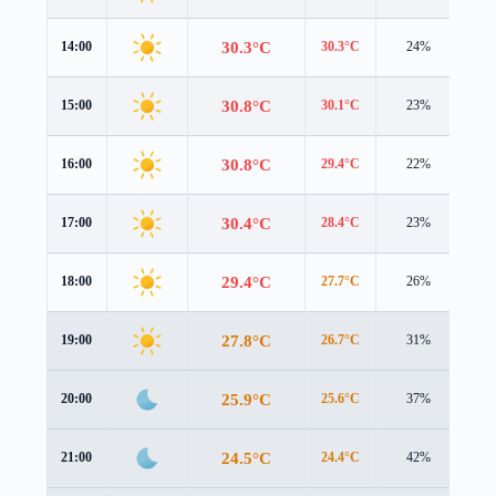
30.3°C
14:00
30.3°C
24%
2.1
30.8°C
15:00
30.1°C
23%
2.4
30.8°C
16:00
29.4°C
22%
2.5
30.4°C
17:00
28.4°C
23%
2.5
29.4°C
18:00
27.7°C
26%
2.3
27.8°C
19:00
26.7°C
31%
1.7
25.9°C
20:00
25.6°C
37%
0.6
24.5°C
21:00
24.4°C
42%
0.7