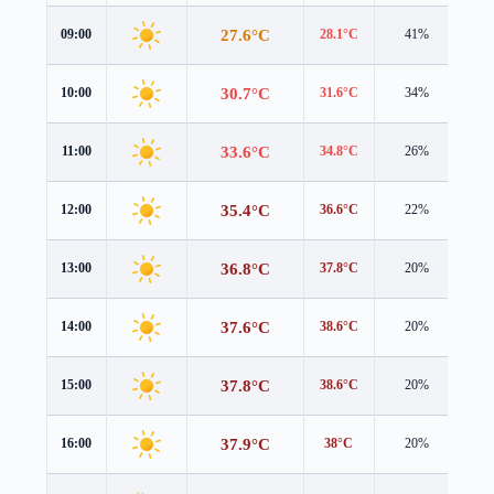
27.6°C
09:00
28.1°C
41%
0.8
30.7°C
10:00
31.6°C
34%
0.5
33.6°C
11:00
34.8°C
26%
0.7
35.4°C
12:00
36.6°C
22%
1.1
36.8°C
13:00
37.8°C
20%
1.6
37.6°C
14:00
38.6°C
20%
1.8
37.8°C
15:00
38.6°C
20%
1.6
37.9°C
16:00
38°C
20%
1.5