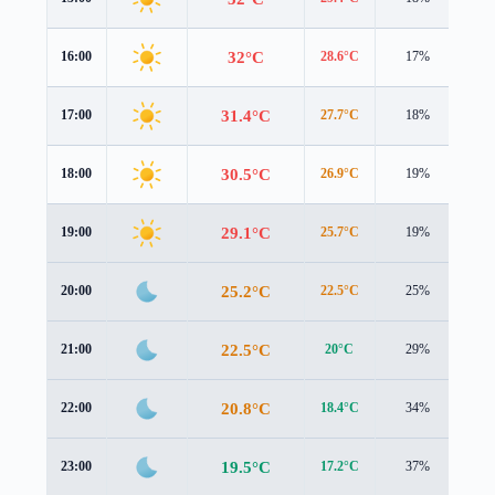
32°C
16:00
28.6°C
17%
4.7
31.4°C
17:00
27.7°C
18%
4.5
30.5°C
18:00
26.9°C
19%
4.3
29.1°C
19:00
25.7°C
19%
3.5
25.2°C
20:00
22.5°C
25%
2.3
22.5°C
21:00
20°C
29%
2.0
20.8°C
22:00
18.4°C
34%
1.9
19.5°C
23:00
17.2°C
37%
1.8