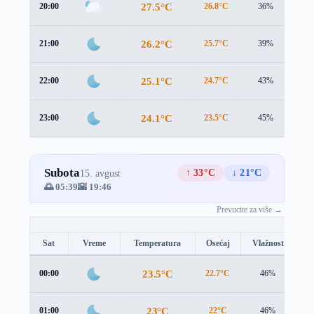
27.5°C
20:00
26.8°C
36%
2.0
26.2°C
21:00
25.7°C
39%
1.8
25.1°C
22:00
24.7°C
43%
1.6
24.1°C
23:00
23.5°C
45%
1.9
Subota
↑ 33°C
↓ 21°C
15. avgust
🌅 05:39
🌇 19:46
Prevucite za više →
Sat
Vreme
Temperatura
Osećaj
Vlažnost
B
23.5°C
00:00
22.7°C
46%
2.
23°C
01:00
22°C
46%
2.