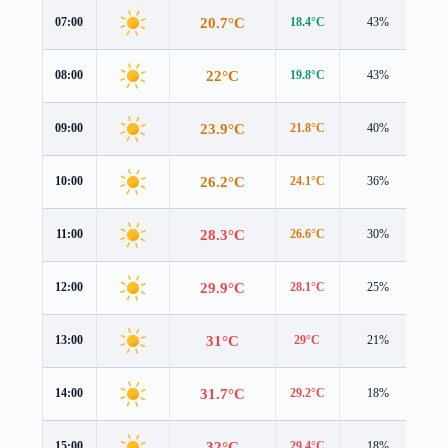
20.7°C
07:00
18.4°C
43%
3.2
22°C
08:00
19.8°C
43%
3.7
23.9°C
09:00
21.8°C
40%
3.7
26.2°C
10:00
24.1°C
36%
4.1
28.3°C
11:00
26.6°C
30%
4.3
29.9°C
12:00
28.1°C
25%
4.7
31°C
13:00
29°C
21%
4.8
31.7°C
14:00
29.2°C
18%
4.9
32°C
15:00
29.4°C
18%
4.7