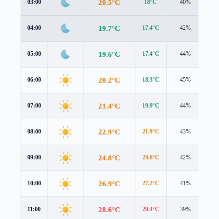
20.5°C
03:00
18°C
40%
2.9
19.7°C
04:00
17.4°C
42%
2.8
19.6°C
05:00
17.4°C
44%
2.6
20.2°C
06:00
18.3°C
45%
2.5
21.4°C
07:00
19.9°C
44%
2.3
22.9°C
08:00
21.9°C
43%
1.8
24.8°C
09:00
24.6°C
42%
0.9
26.9°C
10:00
27.2°C
41%
1.4
28.6°C
11:00
29.4°C
39%
2.3