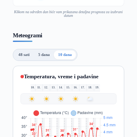
Klikom na određen dan biće vam prikazana detaljna prognoza za izabrani
datum
Meteogrami
48 sati
5 dana
10 dana
Temperatura, vreme i padavine
10.
11.
12.
13.
14.
15.
16.
17.
18.
19.