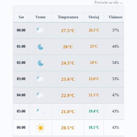
Prevucite za više →
Sat
Vreme
Temperatura
Osećaj
Vlažnost
Br
27.5°C
00:00
26.1°C
37%
3.6
26°C
01:00
25°C
44%
3.6
24.5°C
02:00
24°C
54%
3.7
23.6°C
03:00
22.6°C
53%
4.0
22.9°C
04:00
21.1°C
47%
3.9
21.8°C
05:00
19.4°C
43%
3.8
20.5°C
06:00
18.1°C
43%
3.2