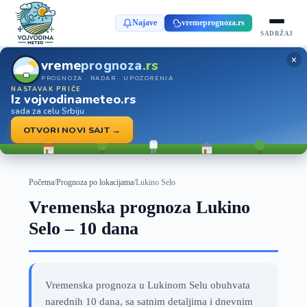
Najave
vremeprognoza.rs
SADRŽAJ
×
vreme
prognoza
.rs
PROGNOZA · RADAR · UPOZORENJA
NASTAVAK PRIČE
Iz vojvodinameteo.rs
sada za celu Srbiju
OTVORI NOVI SAJT →
Početna
/
Prognoza po lokacijama
/
Lukino Selo
Vremenska prognoza Lukino
Selo – 10 dana
Vremenska prognoza u Lukinom Selu obuhvata
narednih 10 dana, sa satnim detaljima i dnevnim