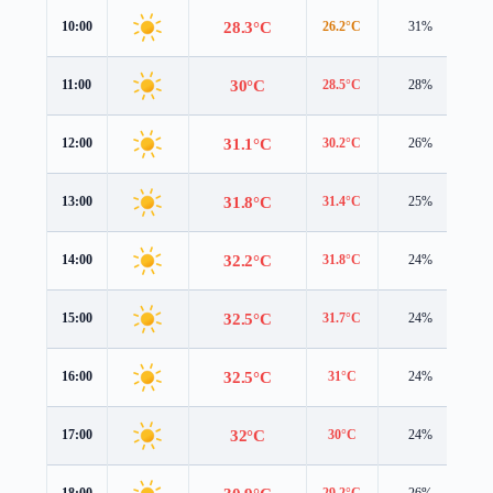
28.3°C
10:00
26.2°C
31%
4.
30°C
11:00
28.5°C
28%
4.
31.1°C
12:00
30.2°C
26%
3.
31.8°C
13:00
31.4°C
25%
3.
32.2°C
14:00
31.8°C
24%
3.
32.5°C
15:00
31.7°C
24%
3.
32.5°C
16:00
31°C
24%
3.
32°C
17:00
30°C
24%
3.