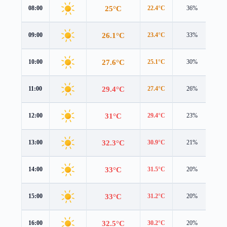
25°C
08:00
22.4°C
36%
4.3
26.1°C
09:00
23.4°C
33%
4.4
27.6°C
10:00
25.1°C
30%
4.5
29.4°C
11:00
27.4°C
26%
4.5
31°C
12:00
29.4°C
23%
4.5
32.3°C
13:00
30.9°C
21%
4.4
33°C
14:00
31.5°C
20%
4.3
33°C
15:00
31.2°C
20%
4.0
32.5°C
16:00
30.2°C
20%
3.7