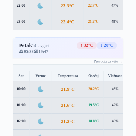
23.3°C
22:00
22.7°C
47%
1.6
22.4°C
23:00
21.2°C
48%
2.4
Petak
↑ 32°C
↓ 20°C
14. avgust
🌅 05:38
🌇 19:47
Prevucite za više →
Sat
Vreme
Temperatura
Osećaj
Vlažnost
Br
21.9°C
00:00
20.2°C
46%
2.8
21.6°C
01:00
19.5°C
42%
2.9
21.2°C
02:00
18.8°C
40%
2.9