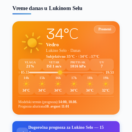
Vreme danas u Lukinom Selu
34°C
Promeni
Vedro
Lukino Selo · Danas
Subjektivno 35°C · ↑34°C ↓17°C
VLAGA
VETAR
PRITISAK
UV
21%
ISI 1 m/s
1016 hPa
7
↑ 05:33
↓ 19:53
14h
15h
16h
17h
18h
19h
34°C
34°C
34°C
34°C
34°C
32°C
Modelski termin (prognoza):
14:00, 10.08.
Prognoza ažurirana
10. avgust 11:01
Dugoročna prognoza za Lukino Selo — 15