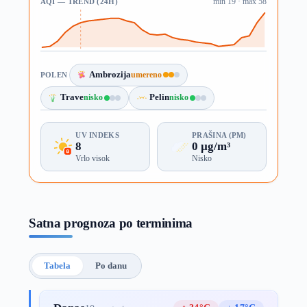
AQI — TREND (24H)
min 19 · max 58
Ambrozija
umereno
POLEN
Trave
nisko
Pelin
nisko
UV INDEKS
PRAŠINA (PM)
8
0 µg/m³
Vrlo visok
Nisko
Satna prognoza po terminima
Tabela
Po danu