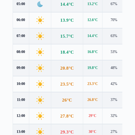
14.4°C
05:00
13.2°C
67%
1.5
13.9°C
06:00
12.6°C
70%
1.6
15.7°C
07:00
14.4°C
63%
1.7
18.4°C
08:00
16.8°C
53%
2.2
20.8°C
09:00
19.8°C
48%
1.6
23.5°C
10:00
23.3°C
42%
0.8
26°C
11:00
26.8°C
37%
0.5
27.8°C
12:00
29°C
32%
0.9
29.3°C
13:00
30°C
27%
1.5