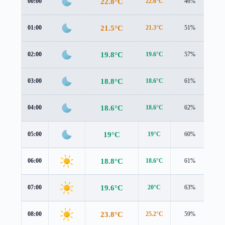
22.8°C
00:00
22.6°C
46%
0.7
21.5°C
01:00
21.3°C
51%
1.0
19.8°C
02:00
19.6°C
57%
0.9
18.8°C
03:00
18.6°C
61%
0.9
18.6°C
04:00
18.6°C
62%
0.8
19°C
05:00
19°C
60%
0.7
18.8°C
06:00
18.6°C
61%
1.0
19.6°C
07:00
20°C
63%
0.7
23.8°C
08:00
25.2°C
59%
0.7