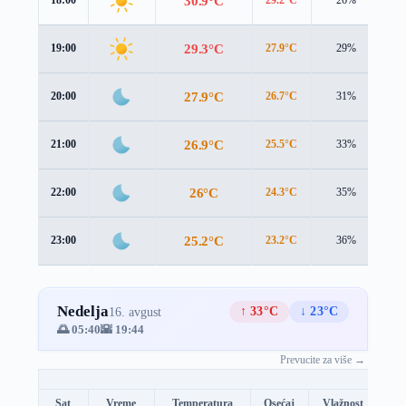
30.9°C
18:00
29.2°C
26%
2.
29.3°C
19:00
27.9°C
29%
2.
27.9°C
20:00
26.7°C
31%
2.
26.9°C
21:00
25.5°C
33%
2.
26°C
22:00
24.3°C
35%
2.
25.2°C
23:00
23.2°C
36%
3.
Nedelja
↑ 33°C
↓ 23°C
16. avgust
🌅 05:40
🌇 19:44
Prevucite za više →
Sat
Vreme
Temperatura
Osećaj
Vlažnost
Br