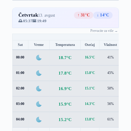
Četvrtak
↑ 31°C
↓ 14°C
13. avgust
🌅 05:37
🌇 19:49
Prevucite za više →
Sat
Vreme
Temperatura
Osećaj
Vlažnost
Br
18.7°C
00:00
16.5°C
41%
1.9
17.8°C
01:00
15.8°C
45%
1.8
16.9°C
02:00
15.1°C
50%
1.7
15.9°C
03:00
14.3°C
56%
1.6
15.2°C
04:00
13.8°C
61%
1.5