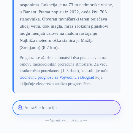
rasponima. Lokacija je na 73 m nadmorske visine,
u Banatu. Prema popisu iz 2022, ovde živi 703
stanovnika. Otvoren ravničarski teren pojačava
uticaj vetra, dok magla, mraz i lokalni pljuskovi
mogu menjati uslove na malom rastojanju.
Najbliža meteorološka stanica je Mužlja
(Zrenjanin) (8.7 km).
Prognoza se ažurira automatski dva puta dnevno na
osnovu meteoroloških proračuna atmosfere. Za veću
kratkoročnu pouzdanost (1–3 dana), konsultujte našu
trodnevnu prognozu za Vojvodinu i Beograd
koja
uključuje ekspertsku analizu prognostičara.
Pretražite
lokaciju
vremenske
— Spisak svih lokacija —
prognoze