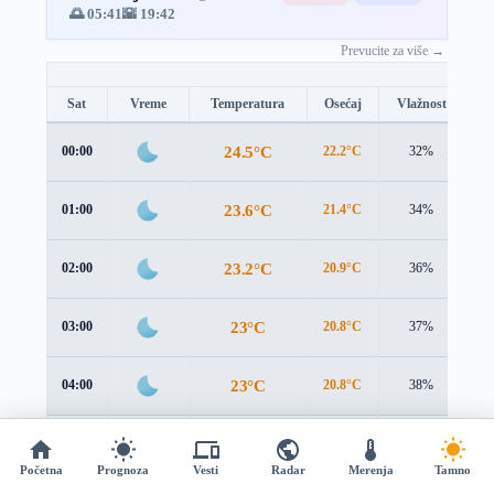
🌅 05:41
🌇 19:42
Prevucite za više →
Sat
Vreme
Temperatura
Osećaj
Vlažnost
B
24.5°C
00:00
22.2°C
32%
2.
23.6°C
01:00
21.4°C
34%
2.
23.2°C
02:00
20.9°C
36%
3.
23°C
03:00
20.8°C
37%
3.
23°C
04:00
20.8°C
38%
3.
23.3°C
05:00
21.2°C
38%
3.
Početna
Prognoza
Vesti
Radar
Merenja
Tamno