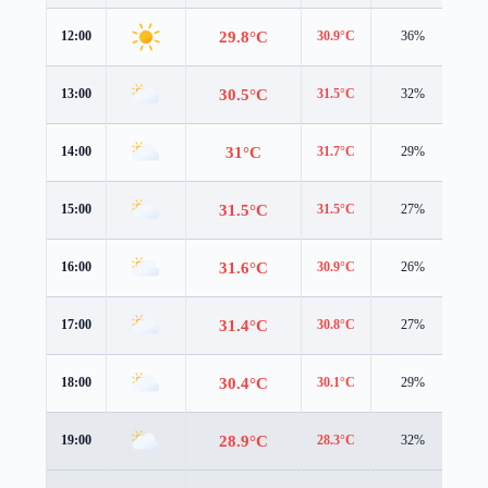
29.8°C
12:00
30.9°C
36%
2.5
30.5°C
13:00
31.5°C
32%
2.2
31°C
14:00
31.7°C
29%
1.9
31.5°C
15:00
31.5°C
27%
1.7
31.6°C
16:00
30.9°C
26%
1.5
31.4°C
17:00
30.8°C
27%
1.0
30.4°C
18:00
30.1°C
29%
0.5
28.9°C
19:00
28.3°C
32%
1.4