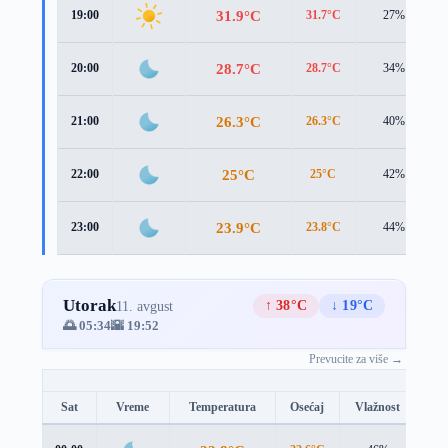
31.9°C
19:00
31.7°C
27%
28.7°C
20:00
28.7°C
34%
26.3°C
21:00
26.3°C
40%
25°C
22:00
25°C
42%
23.9°C
23:00
23.8°C
44%
Utorak
↑ 38°C
↓ 19°C
11. avgust
🌅 05:34
🌇 19:52
Prevucite za više →
Sat
Vreme
Temperatura
Osećaj
Vlažnost
Br