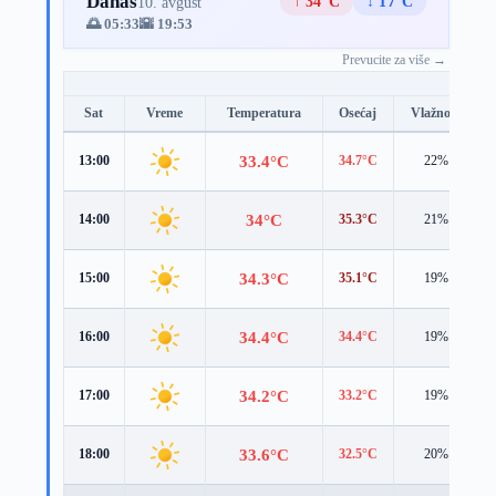
Danas
↑ 34°C
↓ 17°C
10. avgust
🌅 05:33
🌇 19:53
Prevucite za više →
Sat
Vreme
Temperatura
Osećaj
Vlažnost
33.4°C
13:00
34.7°C
22%
34°C
14:00
35.3°C
21%
34.3°C
15:00
35.1°C
19%
34.4°C
16:00
34.4°C
19%
34.2°C
17:00
33.2°C
19%
33.6°C
18:00
32.5°C
20%