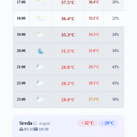
37.5°C
17:00
36.4°C
20%
2.4
36.4°C
18:00
35.1°C
22%
3.3
35.3°C
19:00
34.3°C
24%
2.9
31.5°C
20:00
31.8°C
34%
1.6
28.8°C
21:00
29.7°C
43%
1.4
28.2°C
22:00
28.3°C
45%
3.0
28.8°C
23:00
27.5°C
36%
3.8
Sreda
↑ 32°C
↓ 20°C
12. avgust
🌅 05:35
🌇 19:50