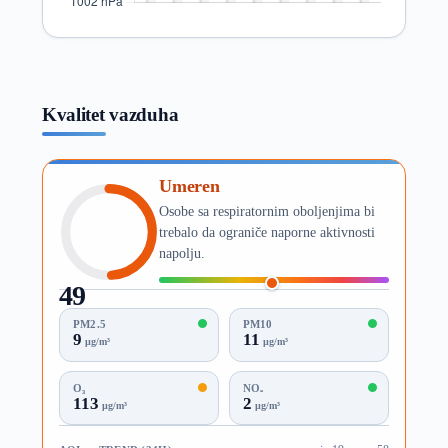
Kvalitet vazduha
Umeren
Osobe sa respiratornim oboljenjima bi
trebalo da ograniče naporne aktivnosti
napolju.
49
AQI
PM2.5
PM10
9
11
µg/m³
µg/m³
O₃
NO₂
113
2
µg/m³
µg/m³