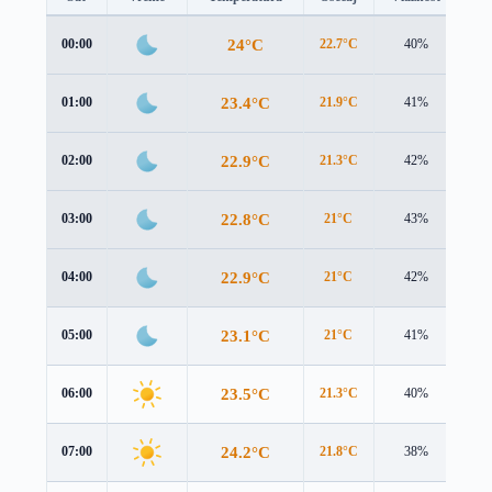
24°C
00:00
22.7°C
40%
2.3
23.4°C
01:00
21.9°C
41%
2.5
22.9°C
02:00
21.3°C
42%
2.7
22.8°C
03:00
21°C
43%
2.9
22.9°C
04:00
21°C
42%
3.2
23.1°C
05:00
21°C
41%
3.6
23.5°C
06:00
21.3°C
40%
3.9
24.2°C
07:00
21.8°C
38%
4.1