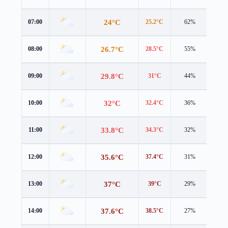
24°C
07:00
25.2°C
62%
1.8 
26.7°C
08:00
28.5°C
55%
1.2 
29.8°C
09:00
31°C
44%
1.9 
32°C
10:00
32.4°C
36%
2.6 
33.8°C
11:00
34.3°C
32%
3.4 
35.6°C
12:00
37.4°C
31%
2.9 
37°C
13:00
39°C
29%
3.1 
37.6°C
14:00
38.5°C
27%
4.0 