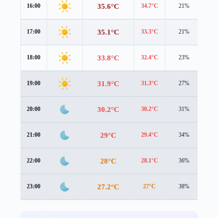
35.6°C
16:00
34.7°C
21%
2.9
35.1°C
17:00
33.3°C
21%
3.1
33.8°C
18:00
32.4°C
23%
2.5
31.9°C
19:00
31.3°C
27%
1.5
30.2°C
20:00
30.2°C
31%
0.9
29°C
21:00
29.4°C
34%
0.3
28°C
22:00
28.1°C
36%
0.8
27.2°C
23:00
27°C
38%
1.4