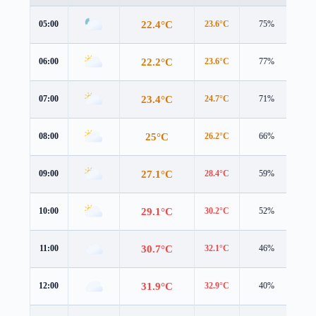
22.4°C
05:00
23.6°C
75%
2.9
22.2°C
06:00
23.6°C
77%
2.7
23.4°C
07:00
24.7°C
71%
3.0
25°C
08:00
26.2°C
66%
3.4
27.1°C
09:00
28.4°C
59%
3.4
29.1°C
10:00
30.2°C
52%
3.7
30.7°C
11:00
32.1°C
46%
4.0
31.9°C
12:00
32.9°C
40%
3.9