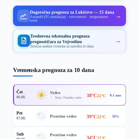
Dugoročna prognoza za Lukićevo — 15 dana
→
Ansambl (91 simulacija) · verovatnoće · temperaturni
trend
Trodnevna tekstualna prognoza
→
prognostičara za Vojvodinu
Stručna analiza vremena za naredna tri dana
Vremenska prognoza za 10 dana
Čet
Vedro
38°C
22°C
0.1 mm
06.08.
Noću: Pretežno vedro
Pet
39°C
Pretežno vedro
22°C
39%
07.08.
Sub
Pretežno vedro
34°C
22°C