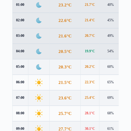
23.2°C
01:00
21.7°C
40%
2.3
22.6°C
02:00
21.4°C
45%
2.2
21.6°C
03:00
20.7°C
49%
2.0
20.5°C
04:00
19.9°C
54%
1.8
20.3°C
05:00
20.2°C
60%
1.5
21.5°C
06:00
22.3°C
65%
1.4
23.6°C
07:00
25.4°C
69%
1.7
25.7°C
08:00
28.1°C
68%
2.2
27.7°C
09:00
30.1°C
61%
2.3