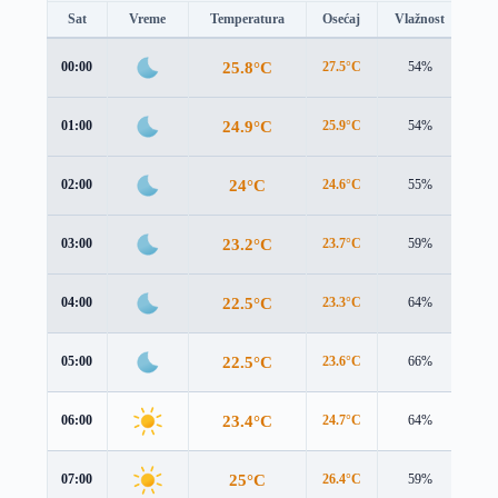
Sat
Vreme
Temperatura
Osećaj
Vlažnost
Br
25.8°C
00:00
27.5°C
54%
0.6
24.9°C
01:00
25.9°C
54%
1.1
24°C
02:00
24.6°C
55%
1.8
23.2°C
03:00
23.7°C
59%
2.0
22.5°C
04:00
23.3°C
64%
1.9
22.5°C
05:00
23.6°C
66%
1.7
23.4°C
06:00
24.7°C
64%
1.7
25°C
07:00
26.4°C
59%
1.6