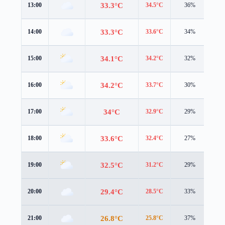
33.3°C
13:00
34.5°C
36%
4.1
33.3°C
14:00
33.6°C
34%
4.2
34.1°C
15:00
34.2°C
32%
4.4
34.2°C
16:00
33.7°C
30%
4.3
34°C
17:00
32.9°C
29%
4.1
33.6°C
18:00
32.4°C
27%
3.4
32.5°C
19:00
31.2°C
29%
3.6
29.4°C
20:00
28.5°C
33%
2.4
26.8°C
21:00
25.8°C
37%
2.4