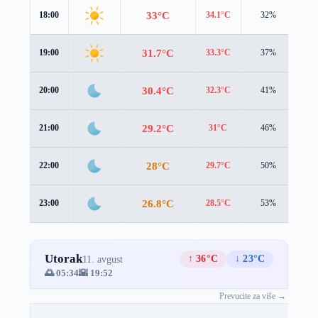
33°C
18:00
34.1°C
32%
0.5
31.7°C
19:00
33.3°C
37%
0.1
30.4°C
20:00
32.3°C
41%
0.2
29.2°C
21:00
31°C
46%
0.6
28°C
22:00
29.7°C
50%
1.0
26.8°C
23:00
28.5°C
53%
1.0
Utorak
↑ 36°C
↓ 23°C
11. avgust
🌅 05:34
🌇 19:52
Prevucite za više →