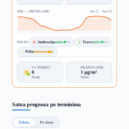
AQI — TREND (24H)
min 21 · max 63
Ambrozija
nisko
Trave
nisko
POLEN
Pelin
umereno
UV INDEKS
PRAŠINA (PM)
0
1 µg/m³
Nizak
Nisko
Satna prognoza po terminima
Tabela
Po danu