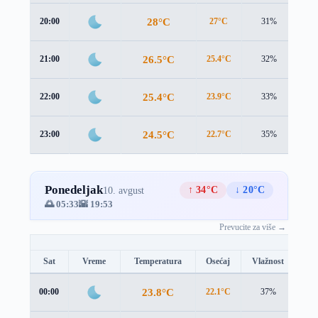
28°C
20:00
27°C
31%
1.5
26.5°C
21:00
25.4°C
32%
1.5
25.4°C
22:00
23.9°C
33%
1.9
24.5°C
23:00
22.7°C
35%
2.3
Ponedeljak
↑ 34°C
↓ 20°C
10. avgust
🌅 05:33
🌇 19:53
Prevucite za više →
Sat
Vreme
Temperatura
Osećaj
Vlažnost
Br
23.8°C
00:00
22.1°C
37%
2.3