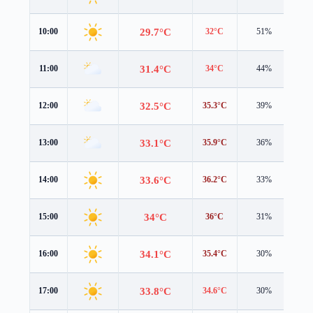
29.7°C
10:00
32°C
51%
2.2
31.4°C
11:00
34°C
44%
2.1
32.5°C
12:00
35.3°C
39%
1.9
33.1°C
13:00
35.9°C
36%
1.8
33.6°C
14:00
36.2°C
33%
1.5
34°C
15:00
36°C
31%
1.3
34.1°C
16:00
35.4°C
30%
1.0
33.8°C
17:00
34.6°C
30%
0.8