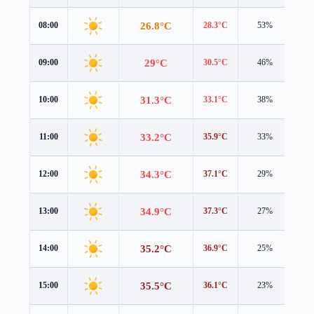
26.8°C
08:00
28.3°C
53%
1.4
29°C
09:00
30.5°C
46%
1.0
31.3°C
10:00
33.1°C
38%
0.5
33.2°C
11:00
35.9°C
33%
0.0
34.3°C
12:00
37.1°C
29%
0.5
34.9°C
13:00
37.3°C
27%
1.1
35.2°C
14:00
36.9°C
25%
1.6
35.5°C
15:00
36.1°C
23%
2.3