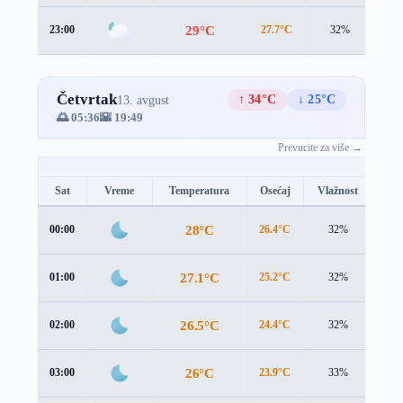
29°C
23:00
27.7°C
32%
2.8
Četvrtak
↑ 34°C
↓ 25°C
13. avgust
🌅 05:36
🌇 19:49
Prevucite za više →
Sat
Vreme
Temperatura
Osećaj
Vlažnost
Brz
28°C
00:00
26.4°C
32%
2.8
27.1°C
01:00
25.2°C
32%
3.0
26.5°C
02:00
24.4°C
32%
3.2
26°C
03:00
23.9°C
33%
3.3