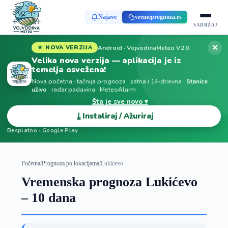
Najave
vremeprognoza.rs
SADRŽAJ
✕
Android · VojvodinaMeteo V2.0
★ NOVA VERZIJA
Velika nova verzija — aplikacija je iz
temelja osvežena!
Nova početna · tačnija prognoza · satna i 14-dnevna ·
Stanice
uživo
· radar padavina · MeteoAlarm
Šta je sve novo ▾
⤓
Instaliraj / Ažuriraj
Besplatno · Google Play
Početna
/
Prognoza po lokacijama
/
Lukićevo
Vremenska prognoza Lukićevo
– 10 dana