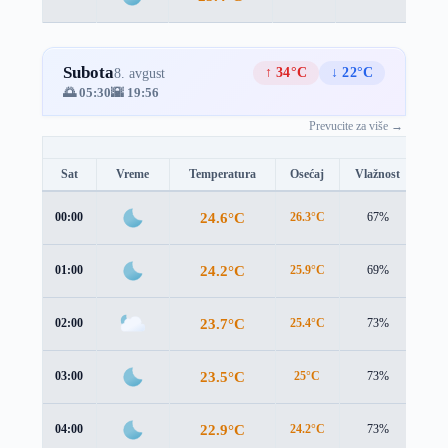
Subota
↑ 34°C
↓ 22°C
8. avgust
🌅 05:30
🌇 19:56
Prevucite za više →
Sat
Vreme
Temperatura
Osećaj
Vlažnost
Br
24.6°C
00:00
26.3°C
67%
2.3
24.2°C
01:00
25.9°C
69%
2.4
23.7°C
02:00
25.4°C
73%
2.8
23.5°C
03:00
25°C
73%
3.0
22.9°C
04:00
24.2°C
73%
2.9