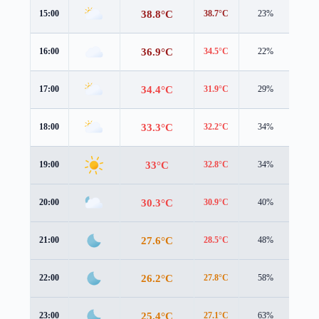
38.8°C
15:00
38.7°C
23%
4.4 
36.9°C
16:00
34.5°C
22%
5.5 
34.4°C
17:00
31.9°C
29%
7.1 
33.3°C
18:00
32.2°C
34%
5.5 
33°C
19:00
32.8°C
34%
3.6 
30.3°C
20:00
30.9°C
40%
2.1 
27.6°C
21:00
28.5°C
48%
1.9 
26.2°C
22:00
27.8°C
58%
1.9 
25.4°C
23:00
27.1°C
63%
2.0 