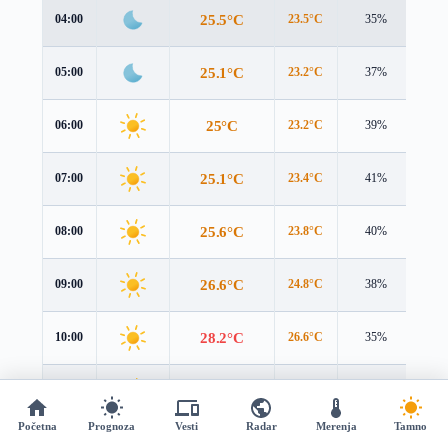
25.5°C
04:00
23.5°C
35%
3.4
25.1°C
05:00
23.2°C
37%
3.5
25°C
06:00
23.2°C
39%
3.7
25.1°C
07:00
23.4°C
41%
3.9
25.6°C
08:00
23.8°C
40%
4.0
26.6°C
09:00
24.8°C
38%
4.1
28.2°C
10:00
26.6°C
35%
4.1
30°C
11:00
29.1°C
31%
4.1
Početna
Prognoza
Vesti
Radar
Merenja
Tamno
31.8°C
12:00
31.3°C
28%
4.1