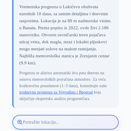
Vremenska prognoza u Lukićevu obuhvata
narednih 10 dana, sa satnim detaljima i dnevnim
rasponima. Lokacija je na 80 m nadmorske visine,
u Banatu. Prema popisu iz 2022, ovde živi 2.186
stanovnika. Otvoren ravničarski teren pojačava
uticaj vetra, dok magla, mraz i lokalni pljuskovi
mogu menjati uslove na malom rastojanju.
Najbliža meteorološka stanica je Zrenjanin centar
(9.9 km).
Prognoza se ažurira automatski dva puta dnevno na
osnovu meteoroloških proračuna atmosfere. Za veću
kratkoročnu pouzdanost (1–3 dana), konsultujte našu
trodnevnu prognozu za Vojvodinu i Beograd
koja
uključuje ekspertsku analizu prognostičara.
Pretražite
lokaciju