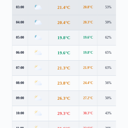
21.4°C
03:00
20.8°C
53%
1.9
20.4°C
04:00
20.3°C
59%
1.6
19.8°C
05:00
19.6°C
62%
1.7
19.6°C
06:00
19.8°C
65%
1.3
21.3°C
07:00
21.9°C
63%
1.4
23.8°C
08:00
24.4°C
56%
1.6
26.3°C
09:00
27.2°C
50%
1.6
29.3°C
10:00
30.3°C
43%
1.4