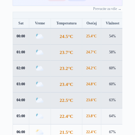
Prevucite za više →
Sat
Vreme
Temperatura
Osećaj
Vlažnost
Brz
24.5°C
00:00
25.4°C
54%
1.2 
23.7°C
01:00
24.7°C
58%
1.2 
23.2°C
02:00
24.2°C
60%
1.3 
23.4°C
03:00
24.8°C
60%
0.7 
22.5°C
04:00
23.6°C
63%
1.3 
22.4°C
05:00
23.8°C
64%
0.8 
21.5°C
06:00
22.4°C
67%
1.6 