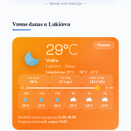
vremenske
— Spisak svih lokacija —
prognoze
Vreme danas u Lukićevu
29°C
Promeni
Vedro
Lukićevo · Danas
Subjektivno 29°C · ↑38°C ↓22°C
VLAGA
VETAR
PRITISAK
38%
JI 1 m/s
1012 hPa
↑ 05:28
↓ 19:59
21h
22h
23h
0h
1h
2h
29°C
27°C
26°C
25°C
24°C
23°C
Modelski termin (prognoza):
21:00, 06.08.
Prognoza ažurirana
6. avgust 10:03