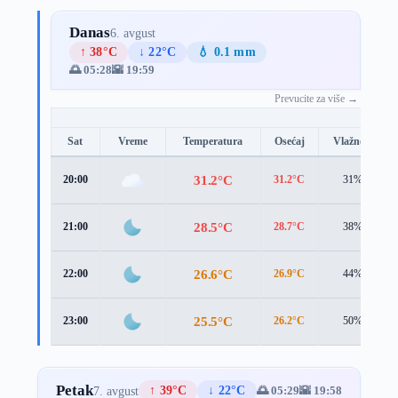
Danas
6. avgust
↑ 38°C
↓ 22°C
💧 0.1 mm
🌅 05:28
🌇 19:59
Prevucite za više →
Sat
Vreme
Temperatura
Osećaj
Vlažnost
31.2°C
20:00
31.2°C
31%
28.5°C
21:00
28.7°C
38%
26.6°C
22:00
26.9°C
44%
25.5°C
23:00
26.2°C
50%
Petak
↑ 39°C
↓ 22°C
🌅 05:29
🌇 19:58
7. avgust