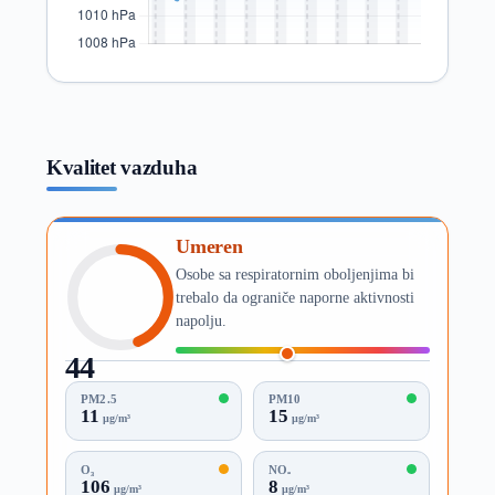
Kvalitet vazduha
Umeren
Osobe sa respiratornim oboljenjima bi
trebalo da ograniče naporne aktivnosti
napolju.
44
AQI
PM2.5
PM10
11
15
µg/m³
µg/m³
O₃
NO₂
106
8
µg/m³
µg/m³