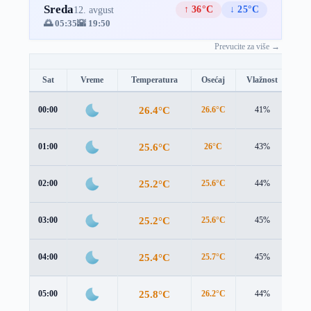
Sreda
↑ 36°C
↓ 25°C
12. avgust
🌅 05:35
🌇 19:50
Prevucite za više →
Sat
Vreme
Temperatura
Osećaj
Vlažnost
Br
26.4°C
00:00
26.6°C
41%
0.6
25.6°C
01:00
26°C
43%
0.6
25.2°C
02:00
25.6°C
44%
0.6
25.2°C
03:00
25.6°C
45%
0.7
25.4°C
04:00
25.7°C
45%
0.8
25.8°C
05:00
26.2°C
44%
0.8