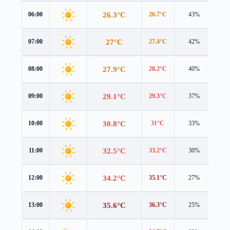
26.3°C
06:00
26.7°C
43%
0.9
27°C
07:00
27.4°C
42%
1.0
27.9°C
08:00
28.2°C
40%
1.2
29.1°C
09:00
29.3°C
37%
1.4
30.8°C
10:00
31°C
33%
1.7
32.5°C
11:00
33.2°C
30%
2.1
34.2°C
12:00
35.1°C
27%
2.5
35.6°C
13:00
36.3°C
25%
2.9