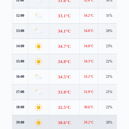
31.6°C
11:00
32.6°C
36%
1.6
33.1°C
12:00
34.2°C
31%
2.0
34.1°C
13:00
34.8°C
26%
2.4
34.7°C
14:00
34.8°C
23%
2.8
34.8°C
15:00
34.3°C
22%
3.0
34.5°C
16:00
33.2°C
21%
3.2
33.8°C
17:00
31.9°C
21%
3.2
32.5°C
18:00
30.6°C
22%
2.9
30.6°C
19:00
29.2°C
26%
2.1