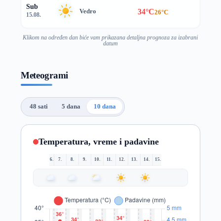
Sub
34°C
Vedro
26°C
15.08.
Klikom na određen dan biće vam prikazana detaljna prognoza za izabrani
datum
Meteogrami
48 sati
5 dana
10 dana
Temperatura, vreme i padavine
6.
7.
8.
9.
10.
11.
12.
13.
14.
15.