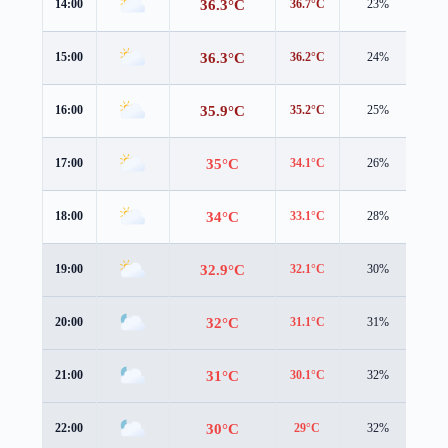
36.3°C
14:00
36.7°C
23%
3.2
36.3°C
15:00
36.2°C
24%
3.3
35.9°C
16:00
35.2°C
25%
3.4
35°C
17:00
34.1°C
26%
3.4
34°C
18:00
33.1°C
28%
3.5
32.9°C
19:00
32.1°C
30%
3.4
32°C
20:00
31.1°C
31%
3.3
31°C
21:00
30.1°C
32%
3.1
30°C
22:00
29°C
32%
2.9