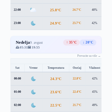
25.8°C
22:00
24.7°C
40%
2.7
24.9°C
23:00
23.7°C
42%
2.8
Nedelja
↑ 35°C
↓ 20°C
9. avgust
🌅 05:31
🌇 19:55
Prevucite za više →
Sat
Vreme
Temperatura
Osećaj
Vlažnost
Br
24.3°C
00:00
22.8°C
42%
3.1
23.6°C
01:00
22.4°C
45%
2.9
22.5°C
02:00
21.7°C
49%
2.4