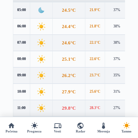
24.5°C
05:00
21.9°C
37%
4.2
24.4°C
06:00
21.8°C
38%
4.4
24.6°C
07:00
22.1°C
38%
4.6
25.1°C
08:00
22.6°C
37%
4.6
26.2°C
09:00
23.7°C
35%
4.5
27.9°C
10:00
25.6°C
31%
4.2
29.8°C
11:00
28.3°C
27%
4.0
31.7°C
12:00
30.7°C
24%
3.7
Početna
Prognoza
Vesti
Radar
Merenja
Tamno