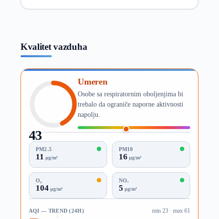
Kvalitet vazduha
Umeren
Osobe sa respiratornim oboljenjima bi
trebalo da ograniče naporne aktivnosti
napolju.
43
AQI
PM2.5
PM10
11
16
µg/m³
µg/m³
O₃
NO₂
104
5
µg/m³
µg/m³
AQI — TREND (24H)
min 23 · max 61