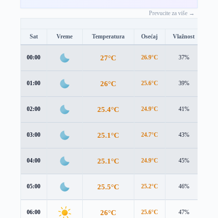
Prevucite za više →
Sat
Vreme
Temperatura
Osećaj
Vlažnost
Br
27°C
00:00
26.9°C
37%
0.7
26°C
01:00
25.6°C
39%
1.2
25.4°C
02:00
24.9°C
41%
1.6
25.1°C
03:00
24.7°C
43%
1.7
25.1°C
04:00
24.9°C
45%
1.9
25.5°C
05:00
25.2°C
46%
2.4
26°C
06:00
25.6°C
47%
3.1