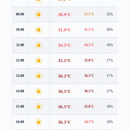
28.9°C
09:00
27.7°C
25%
0.7
31.9°C
10:00
31.1°C
20%
0.3
34.3°C
11:00
34.2°C
18%
0.6
35.5°C
12:00
35.8°C
17%
1.2
36.2°C
13:00
36.3°C
17%
1.8
36.5°C
14:00
36.3°C
17%
2.4
36.5°C
15:00
35.8°C
18%
3.0
36.3°C
16:00
34.7°C
19%
3.7