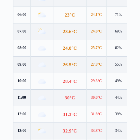
23°C
06:00
24.1°C
71%
3.0
23.6°C
07:00
24.6°C
69%
3.3
24.8°C
08:00
25.7°C
62%
3.0
26.5°C
09:00
27.3°C
55%
2.9
28.4°C
10:00
29.3°C
49%
2.8
30°C
11:00
30.6°C
44%
3.1
31.3°C
12:00
31.8°C
39%
3.4
32.9°C
13:00
33.8°C
34%
3.5