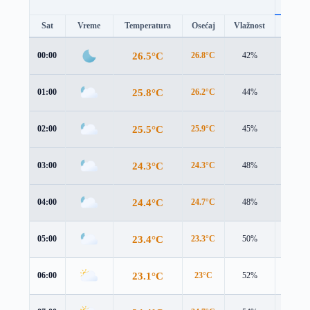
Sat
Vreme
Temperatura
Osećaj
Vlažnost
Brzina
26.5°C
00:00
26.8°C
42%
1.1 m/s
25.8°C
01:00
26.2°C
44%
0.9 m/s
25.5°C
02:00
25.9°C
45%
0.8 m/s
24.3°C
03:00
24.3°C
48%
1.7 m/s
24.4°C
04:00
24.7°C
48%
1.1 m/s
23.4°C
05:00
23.3°C
50%
1.6 m/s
23.1°C
06:00
23°C
52%
1.9 m/s