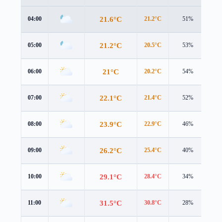
21.6°C
04:00
21.2°C
51%
1.5
21.2°C
05:00
20.5°C
53%
2.1
21°C
06:00
20.2°C
54%
2.2
22.1°C
07:00
21.4°C
52%
2.3
23.9°C
08:00
22.9°C
46%
2.7
26.2°C
09:00
25.4°C
40%
2.6
29.1°C
10:00
28.4°C
34%
2.2
31.5°C
11:00
30.8°C
28%
1.9