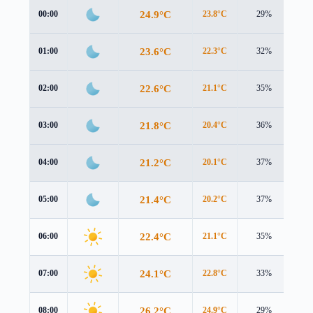
24.9°C
00:00
23.8°C
29%
0.0
23.6°C
01:00
22.3°C
32%
0.7
22.6°C
02:00
21.1°C
35%
1.1
21.8°C
03:00
20.4°C
36%
0.9
21.2°C
04:00
20.1°C
37%
0.2
21.4°C
05:00
20.2°C
37%
0.3
22.4°C
06:00
21.1°C
35%
0.6
24.1°C
07:00
22.8°C
33%
1.0
26.2°C
08:00
24.9°C
29%
1.0