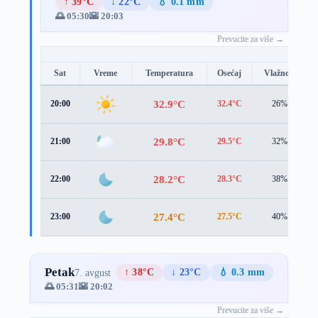
↑ 39°C
↓ 22°C
💧 0.1 mm
🌅 05:30
🌇 20:03
Prevucite za više →
Sat
Vreme
Temperatura
Osećaj
Vlažnost
32.9°C
20:00
32.4°C
26%
29.8°C
21:00
29.5°C
32%
28.2°C
22:00
28.3°C
38%
27.4°C
23:00
27.5°C
40%
Petak
↑ 38°C
↓ 23°C
💧 0.3 mm
7. avgust
🌅 05:31
🌇 20:02
Prevucite za više →