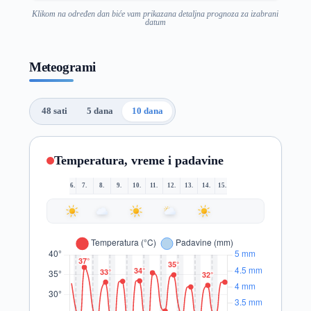
Klikom na određen dan biće vam prikazana detaljna prognoza za izabrani
datum
Meteogrami
48 sati
5 dana
10 dana
Temperatura, vreme i padavine
6.
7.
8.
9.
10.
11.
12.
13.
14.
15.