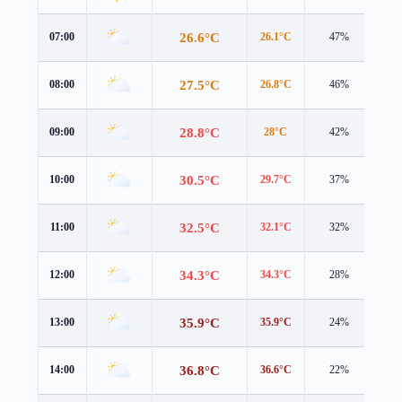
26.6°C
07:00
26.1°C
47%
3.7
27.5°C
08:00
26.8°C
46%
4.2
28.8°C
09:00
28°C
42%
4.4
30.5°C
10:00
29.7°C
37%
4.4
32.5°C
11:00
32.1°C
32%
4.3
34.3°C
12:00
34.3°C
28%
4.1
35.9°C
13:00
35.9°C
24%
3.9
36.8°C
14:00
36.6°C
22%
3.8