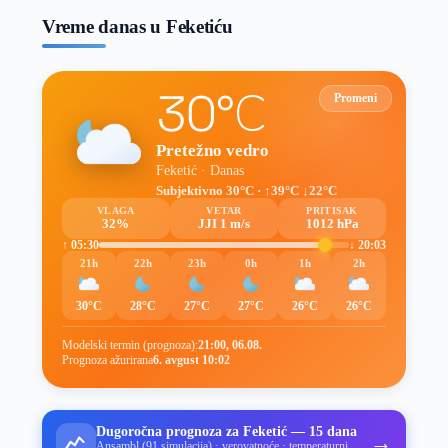
Vreme danas u Feketiću
30°C
Promeni
Pretežno vedro
Feketić · Danas
Subjektivno 30°C · ↑39°C ↓22°C
VLAGA
VETAR
PRITISAK
32%
JJI 1 m/s
1012 hPa
↑ 05:30
↓ 20:03
21h
22h
23h
0h
1h
2h
30°C
28°C
27°C
27°C
26°C
26°C
Modelski termin (prognoza):
21:00, 06.08.
Prognoza ažurirana
6. avgust 10:02
Dugoročna prognoza za Feketić — 15 dana
→
Ansambl (91 simulacija) · verovatnoće · temperaturni