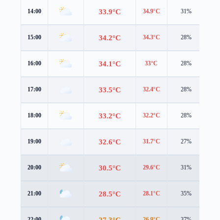
33.9°C
14:00
34.9°C
31%
3.6
34.2°C
15:00
34.3°C
28%
3.6
34.1°C
16:00
33°C
28%
3.9
33.5°C
17:00
32.4°C
28%
3.7
33.2°C
18:00
32.2°C
28%
3.3
32.6°C
19:00
31.7°C
27%
2.3
30.5°C
20:00
29.6°C
31%
2.6
28.5°C
21:00
28.1°C
35%
1.7
27.3°C
22:00
26.9°C
37%
1.4