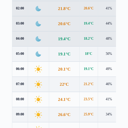
21.8°C
02:00
20.6°C
41%
1.
20.6°C
03:00
19.4°C
44%
1.
19.4°C
04:00
18.2°C
48%
1.
19.1°C
05:00
18°C
50%
1.
20.1°C
06:00
19.1°C
49%
1.
22°C
07:00
21.2°C
46%
1.
24.1°C
08:00
23.5°C
41%
1.
26.6°C
09:00
25.9°C
34%
1.