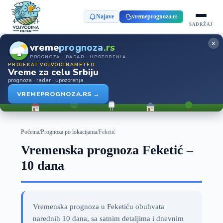
Najave
vremeprognoza.rs
SADRŽAJ
×
vreme
prognoza
.rs
PROGNOZA · RADAR · UPOZORENJA
PROJEKAT VOJVODINAMETEO
Vreme za celu Srbiju
prognoza · radar · upozorenja
VREMEPROGNOZA.RS →
Početna
/
Prognoza po lokacijama
/
Feketić
Vremenska prognoza Feketić –
10 dana
Vremenska prognoza u Feketiću obuhvata
narednih 10 dana, sa satnim detaljima i dnevnim