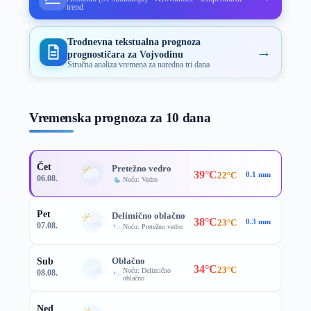
trend
Trodnevna tekstualna prognoza
→
prognostičara za Vojvodinu
Stručna analiza vremena za naredna tri dana
Vremenska prognoza za 10 dana
Čet
Pretežno vedro
39°C
22°C
0.1 mm
06.08.
Noću: Vedro
Pet
Delimično oblačno
38°C
23°C
0.3 mm
07.08.
Noću: Pretežno vedro
Oblačno
Sub
34°C
23°C
Noću: Delimično
08.08.
oblačno
Ned