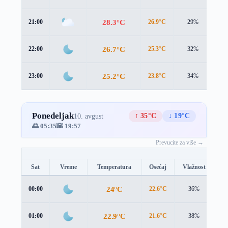
28.3°C
21:00
26.9°C
29%
2.1
26.7°C
22:00
25.3°C
32%
1.9
25.2°C
23:00
23.8°C
34%
1.8
Ponedeljak
↑ 35°C
↓ 19°C
10. avgust
🌅 05:35
🌇 19:57
Prevucite za više →
Sat
Vreme
Temperatura
Osećaj
Vlažnost
Br
24°C
00:00
22.6°C
36%
1.
22.9°C
01:00
21.6°C
38%
1.