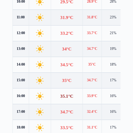
29.5°C
10:00
28.9°C
28%
1.
31.9°C
11:00
31.8°C
23%
1.
33.2°C
12:00
33.7°C
21%
1.
34°C
13:00
34.7°C
19%
1.
34.5°C
14:00
35°C
18%
1.
35°C
15:00
34.7°C
17%
1.
35.1°C
16:00
33.9°C
16%
1.
34.7°C
17:00
32.4°C
16%
2.
33.5°C
18:00
31.1°C
17%
2.