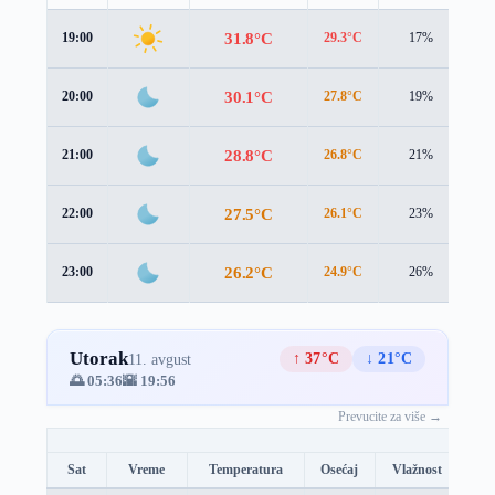
31.8°C
19:00
29.3°C
17%
2.
30.1°C
20:00
27.8°C
19%
1.
28.8°C
21:00
26.8°C
21%
1.
27.5°C
22:00
26.1°C
23%
0.
26.2°C
23:00
24.9°C
26%
0.
Utorak
↑ 37°C
↓ 21°C
11. avgust
🌅 05:36
🌇 19:56
Prevucite za više →
Sat
Vreme
Temperatura
Osećaj
Vlažnost
Br