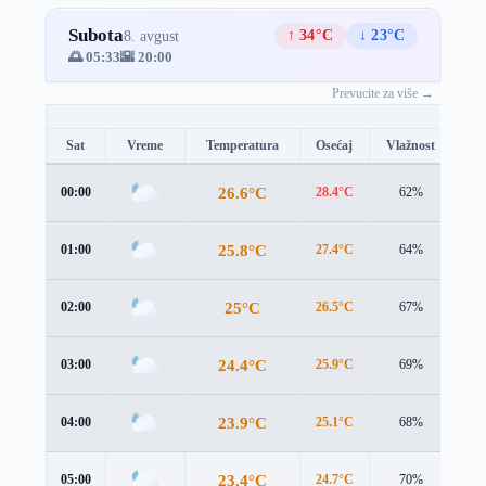
Subota
↑ 34°C
↓ 23°C
8. avgust
🌅 05:33
🌇 20:00
Prevucite za više →
Sat
Vreme
Temperatura
Osećaj
Vlažnost
Br
26.6°C
00:00
28.4°C
62%
2.7
25.8°C
01:00
27.4°C
64%
2.9
25°C
02:00
26.5°C
67%
3.1
24.4°C
03:00
25.9°C
69%
2.9
23.9°C
04:00
25.1°C
68%
3.0
23.4°C
05:00
24.7°C
70%
2.8