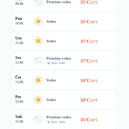
35°C
Pretežno vedro
21°C
09.08.
Pon
35°C
Vedro
19°C
10.08.
Uto
37°C
Vedro
21°C
11.08.
Sre
Pretežno vedro
37°C
25°C
12.08.
Noću: Vedro
Čet
34°C
Vedro
24°C
13.08.
Pet
34°C
Vedro
22°C
14.08.
Sub
Pretežno vedro
35°C
24°C
15.08.
Noću: Vedro