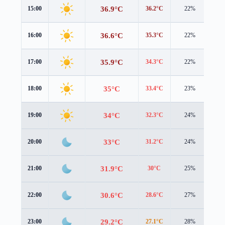
36.9°C
15:00
36.2°C
22%
3.7
36.6°C
16:00
35.3°C
22%
3.6
35.9°C
17:00
34.3°C
22%
3.5
35°C
18:00
33.4°C
23%
3.4
34°C
19:00
32.3°C
24%
3.4
33°C
20:00
31.2°C
24%
3.4
31.9°C
21:00
30°C
25%
3.4
30.6°C
22:00
28.6°C
27%
3.4
29.2°C
23:00
27.1°C
28%
3.4