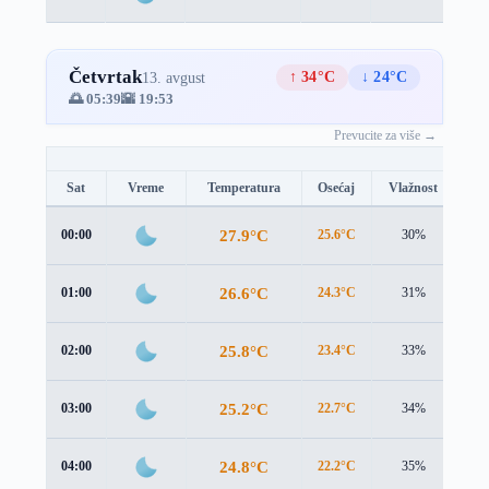
Četvrtak
↑ 34°C
↓ 24°C
13. avgust
🌅 05:39
🌇 19:53
Prevucite za više →
Sat
Vreme
Temperatura
Osećaj
Vlažnost
Br
27.9°C
00:00
25.6°C
30%
3.5
26.6°C
01:00
24.3°C
31%
3.5
25.8°C
02:00
23.4°C
33%
3.7
25.2°C
03:00
22.7°C
34%
3.8
24.8°C
04:00
22.2°C
35%
4.0