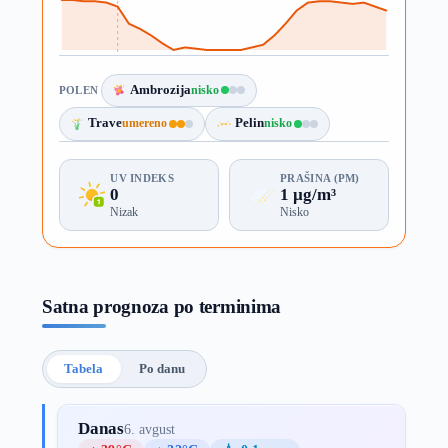
Ambrozija
nisko
POLEN
Trave
umereno
Pelin
nisko
UV INDEKS
PRAŠINA (PM)
0
1 µg/m³
Nizak
Nisko
Satna prognoza po terminima
Tabela
Po danu
Danas
6. avgust