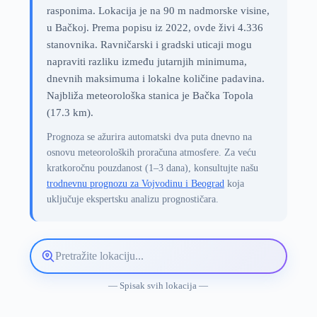
rasponima. Lokacija je na 90 m nadmorske visine,
u Bačkoj. Prema popisu iz 2022, ovde živi 4.336
stanovnika. Ravničarski i gradski uticaji mogu
napraviti razliku između jutarnjih minimuma,
dnevnih maksimuma i lokalne količine padavina.
Najbliža meteorološka stanica je Bačka Topola
(17.3 km).
Prognoza se ažurira automatski dva puta dnevno na
osnovu meteoroloških proračuna atmosfere. Za veću
kratkoročnu pouzdanost (1–3 dana), konsultujte našu
trodnevnu prognozu za Vojvodinu i Beograd
koja
uključuje ekspertsku analizu prognostičara.
Pretražite
lokaciju
vremenske
— Spisak svih lokacija —
prognoze