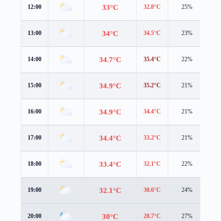
33°C
12:00
32.8°C
25%
1.7
34°C
13:00
34.5°C
23%
1.5
34.7°C
14:00
35.4°C
22%
1.5
34.9°C
15:00
35.2°C
21%
1.6
34.9°C
16:00
34.4°C
21%
1.6
34.4°C
17:00
33.2°C
21%
1.7
33.4°C
18:00
32.1°C
22%
2.1
32.1°C
19:00
30.6°C
24%
2.4
30°C
20:00
28.7°C
27%
2.1