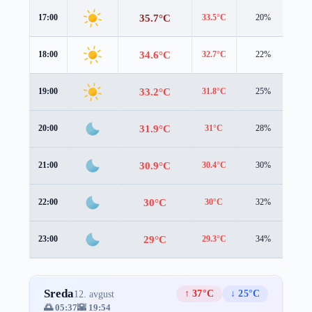
35.7°C
17:00
33.5°C
20%
4.0
34.6°C
18:00
32.7°C
22%
3.7
33.2°C
19:00
31.8°C
25%
3.0
31.9°C
20:00
31°C
28%
2.3
30.9°C
21:00
30.4°C
30%
1.6
30°C
22:00
30°C
32%
0.9
29°C
23:00
29.3°C
34%
0.3
Sreda
↑ 37°C
↓ 25°C
12. avgust
🌅 05:37
🌇 19:54