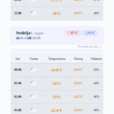
26°C
23:00
25.6°C
40%
1.5
Nedelja
↑ 35°C
↓ 21°C
9. avgust
🌅 05:34
🌇 19:59
Prevucite za više →
Sat
Vreme
Temperatura
Osećaj
Vlažnost
Br
24.8°C
00:00
24.4°C
43%
1.6
24°C
01:00
23.4°C
44%
1.7
23°C
02:00
22.3°C
46%
1.8
22.4°C
03:00
21.9°C
49%
1.6