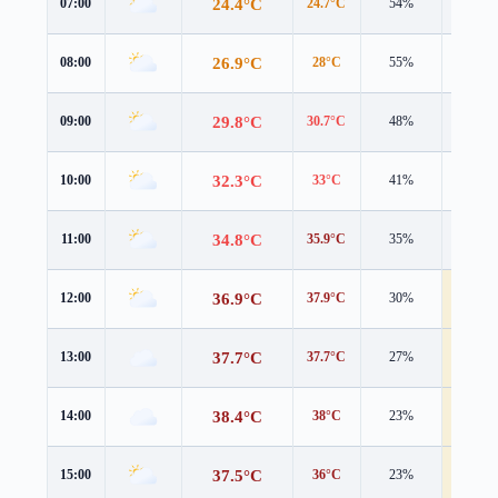
24.4°C
07:00
24.7°C
54%
2.1 m/s
26.9°C
08:00
28°C
55%
2.6 m/s
29.8°C
09:00
30.7°C
48%
3.4 m/s
32.3°C
10:00
33°C
41%
3.8 m/s
34.8°C
11:00
35.9°C
35%
3.9 m/s
36.9°C
12:00
37.9°C
30%
4.6 m/s
37.7°C
13:00
37.7°C
27%
5.3 m/s
38.4°C
14:00
38°C
23%
5.0 m/s
37.5°C
15:00
36°C
23%
5.7 m/s