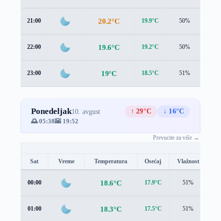
20.2°C
21:00
19.9°C
50%
0.3 
19.6°C
22:00
19.2°C
50%
0.2 
19°C
23:00
18.5°C
51%
0.2 
Ponedeljak
↑ 29°C
↓ 16°C
10. avgust
🌅 05:38
🌇 19:52
Prevucite za više →
Sat
Vreme
Temperatura
Osećaj
Vlažnost
Br
18.6°C
00:00
17.9°C
51%
0.
18.3°C
01:00
17.5°C
51%
0.