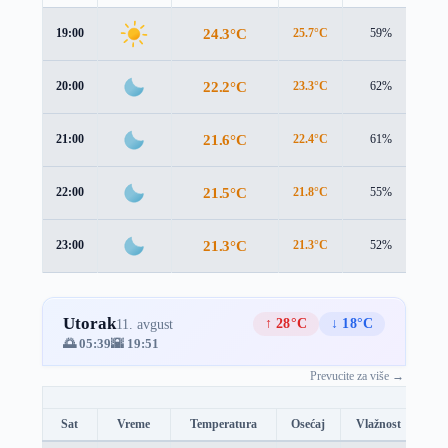
24.3°C
19:00
25.7°C
59%
1.
22.2°C
20:00
23.3°C
62%
0.
21.6°C
21:00
22.4°C
61%
0.
21.5°C
22:00
21.8°C
55%
0.
21.3°C
23:00
21.3°C
52%
0.
Utorak
↑ 28°C
↓ 18°C
11. avgust
🌅 05:39
🌇 19:51
Prevucite za više →
Sat
Vreme
Temperatura
Osećaj
Vlažnost
Br