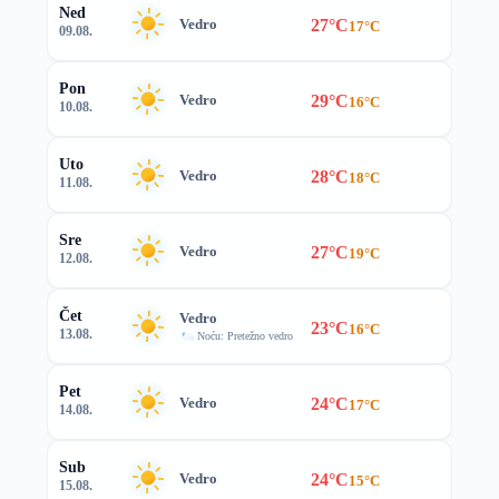
Ned
27°C
Vedro
17°C
09.08.
Pon
29°C
Vedro
16°C
10.08.
Uto
28°C
Vedro
18°C
11.08.
Sre
27°C
Vedro
19°C
12.08.
Čet
Vedro
23°C
16°C
13.08.
Noću: Pretežno vedro
Pet
24°C
Vedro
17°C
14.08.
Sub
24°C
Vedro
15°C
15.08.