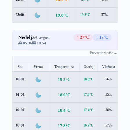
19.8°C
23:00
19.2°C
57%
1.6 m/s
Nedelja
↑ 27°C
↓ 17°C
9. avgust
🌅 05:36
🌇 19:54
Prevucite za više →
Sat
Vreme
Temperatura
Osećaj
Vlažnost
Brz
19.5°C
00:00
18.8°C
56%
1.6 
18.9°C
01:00
17.9°C
55%
1.8 
18.4°C
02:00
17.4°C
56%
1.7 
17.8°C
03:00
16.9°C
57%
1.4 