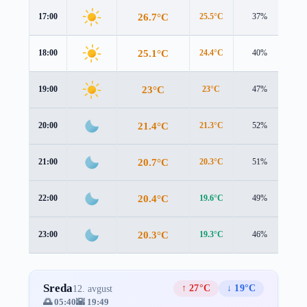
26.7°C
17:00
25.5°C
37%
2.7
25.1°C
18:00
24.4°C
40%
1.8
23°C
19:00
23°C
47%
0.6
21.4°C
20:00
21.3°C
52%
0.7
20.7°C
21:00
20.3°C
51%
1.0
20.4°C
22:00
19.6°C
49%
1.1
20.3°C
23:00
19.3°C
46%
1.1
Sreda
↑ 27°C
↓ 19°C
12. avgust
🌅 05:40
🌇 19:49