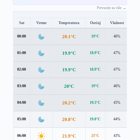
Prevucite za više →
Sat
Vreme
Temperatura
Osećaj
Vlažnost
Brz
20.1°C
00:00
19°C
46%
1.1 
19.9°C
01:00
18.9°C
47%
1.1 
19.9°C
02:00
18.9°C
47%
1.1 
20°C
03:00
19°C
46%
1.0 
20.2°C
04:00
19.3°C
45%
0.8 
20.8°C
05:00
19.8°C
44%
0.8 
21.9°C
06:00
21°C
43%
1.0 