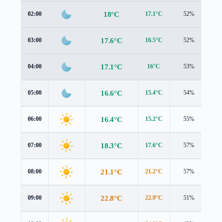
18°C
02:00
17.1°C
52%
0.
17.6°C
03:00
16.5°C
52%
0.
17.1°C
04:00
16°C
53%
0.
16.6°C
05:00
15.4°C
54%
0.
16.4°C
06:00
15.2°C
55%
0.
18.3°C
07:00
17.6°C
57%
1.
21.1°C
08:00
21.2°C
57%
1.
22.8°C
09:00
22.9°C
51%
1.