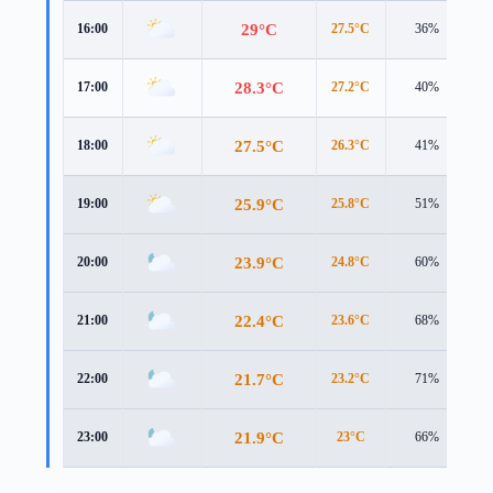
29°C
16:00
27.5°C
36%
4
28.3°C
17:00
27.2°C
40%
4
27.5°C
18:00
26.3°C
41%
4
25.9°C
19:00
25.8°C
51%
3
23.9°C
20:00
24.8°C
60%
2
22.4°C
21:00
23.6°C
68%
1
21.7°C
22:00
23.2°C
71%
1
21.9°C
23:00
23°C
66%
1