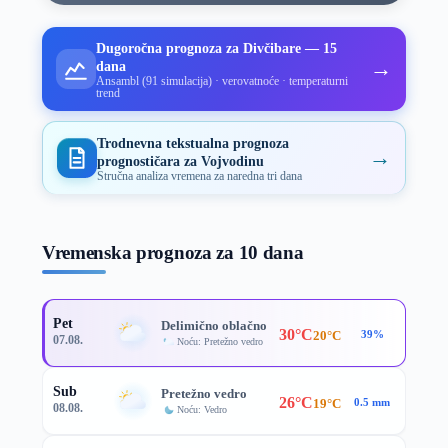
Dugoročna prognoza za Divčibare — 15
→
dana
Ansambl (91 simulacija) · verovatnoće · temperaturni
trend
Trodnevna tekstualna prognoza
→
prognostičara za Vojvodinu
Stručna analiza vremena za naredna tri dana
Vremenska prognoza za 10 dana
Pet
Delimično oblačno
30°C
20°C
39%
07.08.
Noću: Pretežno vedro
Sub
Pretežno vedro
26°C
19°C
0.5 mm
08.08.
Noću: Vedro