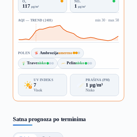
O₃
NO₂
117
1
µg/m³
µg/m³
AQI — TREND (24H)
min 30 · max 58
Ambrozija
umereno
POLEN
Trave
nisko
Pelin
nisko
UV INDEKS
PRAŠINA (PM)
7
1 µg/m³
Visok
Nisko
Satna prognoza po terminima