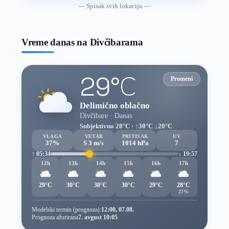
vremenske
— Spisak svih lokacija —
prognoze
Vreme danas na Divčibarama
29°C
Promeni
Delimično oblačno
Divčibare · Danas
Subjektivno 28°C · ↑30°C ↓20°C
VLAGA
VETAR
PRITISAK
UV
37%
S 3 m/s
1014 hPa
7
↑ 05:34
↓ 19:57
12h
13h
14h
15h
16h
17h
29°C
30°C
30°C
30°C
29°C
28°C
27%
Modelski termin (prognoza):
12:00, 07.08.
Prognoza ažurirana
7. avgust 10:05