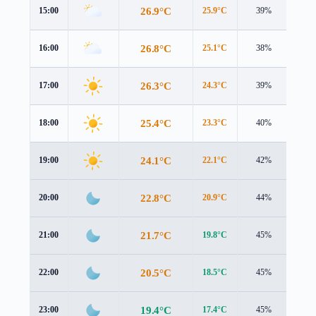
26.9°C
15:00
25.9°C
39%
4.8 
26.8°C
16:00
25.1°C
38%
4.7 
26.3°C
17:00
24.3°C
39%
4.6 
25.4°C
18:00
23.3°C
40%
4.4 
24.1°C
19:00
22.1°C
42%
4.1 
22.8°C
20:00
20.9°C
44%
3.7 
21.7°C
21:00
19.8°C
45%
3.3 
20.5°C
22:00
18.5°C
45%
2.8 
19.4°C
23:00
17.4°C
45%
2.3 