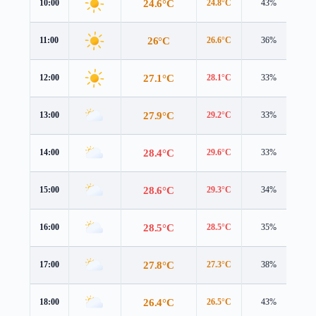
24.6°C
10:00
24.8°C
43%
1.
26°C
11:00
26.6°C
36%
1.
27.1°C
12:00
28.1°C
33%
1.
27.9°C
13:00
29.2°C
33%
1.
28.4°C
14:00
29.6°C
33%
1.
28.6°C
15:00
29.3°C
34%
2.
28.5°C
16:00
28.5°C
35%
2.
27.8°C
17:00
27.3°C
38%
1.
26.4°C
18:00
26.5°C
43%
1.