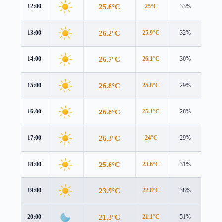
25.6°C
12:00
25°C
33%
3.3 
26.2°C
13:00
25.9°C
32%
3.4 
26.7°C
14:00
26.1°C
30%
3.4 
26.8°C
15:00
25.8°C
29%
3.4 
26.8°C
16:00
25.1°C
28%
3.2 
26.3°C
17:00
24°C
29%
2.8 
25.6°C
18:00
23.6°C
31%
2.4 
23.9°C
19:00
22.8°C
38%
1.4 
21.3°C
20:00
21.1°C
51%
0.7 