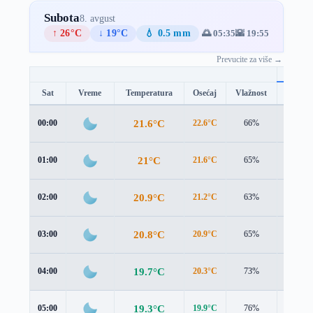
Subota
8. avgust
↑ 26°C
↓ 19°C
💧 0.5 mm
🌅 05:35
🌇 19:55
Prevucite za više →
Sat
Vreme
Temperatura
Osećaj
Vlažnost
Brzina
21.6°C
00:00
22.6°C
66%
1.1 m/s
21°C
01:00
21.6°C
65%
1.5 m/s
20.9°C
02:00
21.2°C
63%
1.6 m/s
20.8°C
03:00
20.9°C
65%
2.1 m/s
19.7°C
04:00
20.3°C
73%
1.8 m/s
19.3°C
05:00
19.9°C
76%
2.0 m/s