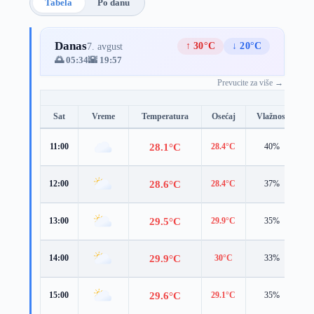
Tabela
Po danu
Danas
↑ 30°C
↓ 20°C
7. avgust
🌅 05:34
🌇 19:57
Prevucite za više →
Sat
Vreme
Temperatura
Osećaj
Vlažnost
B
28.1°C
11:00
28.4°C
40%
2
28.6°C
12:00
28.4°C
37%
2
29.5°C
13:00
29.9°C
35%
3
29.9°C
14:00
30°C
33%
3
29.6°C
15:00
29.1°C
35%
3