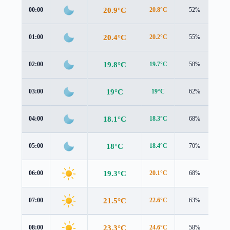
20.9°C
00:00
20.8°C
52%
0.7
20.4°C
01:00
20.2°C
55%
0.9
19.8°C
02:00
19.7°C
58%
1.0
19°C
03:00
19°C
62%
0.9
18.1°C
04:00
18.3°C
68%
0.7
18°C
05:00
18.4°C
70%
0.6
19.3°C
06:00
20.1°C
68%
0.6
21.5°C
07:00
22.6°C
63%
0.5
23.3°C
08:00
24.6°C
58%
0.3