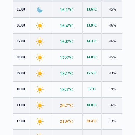
16.1°C
05:00
13.6°C
45%
2.1 
16.4°C
06:00
13.9°C
46%
2.3 
16.8°C
07:00
14.3°C
46%
2.4 
17.3°C
08:00
14.8°C
45%
2.6 
18.1°C
09:00
15.5°C
43%
2.8 
19.3°C
10:00
17°C
39%
3.0 
20.7°C
11:00
18.8°C
36%
3.3 
21.9°C
12:00
20.4°C
33%
3.5 