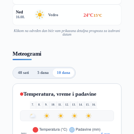
Ned
24°C
Vedro
15°C
16.08.
Klikom na određen dan biće vam prikazana detaljna prognoza za izabrani
datum
Meteogrami
48 sati
5 dana
10 dana
Temperatura, vreme i padavine
7.
8.
9.
10.
11.
12.
13.
14.
15.
16.