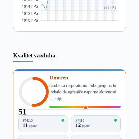
Kvalitet vazduha
Umeren
Osobe sa respiratornim oboljenjima bi
trebalo da ograniče naporne aktivnosti
napolju.
51
AQI
PM2.5
PM10
11
12
µg/m³
µg/m³