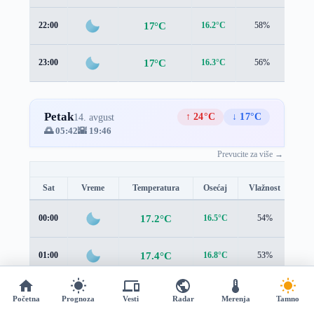
17°C
22:00
16.2°C
58%
0.7 
17°C
23:00
16.3°C
56%
0.5 
Petak
↑ 24°C
↓ 17°C
14. avgust
🌅 05:42
🌇 19:46
Prevucite za više →
Sat
Vreme
Temperatura
Osećaj
Vlažnost
Br
17.2°C
00:00
16.5°C
54%
0.3
17.4°C
01:00
16.8°C
53%
0.1
17.6°C
02:00
16.9°C
52%
0.2
Početna
Prognoza
Vesti
Radar
Merenja
Tamno