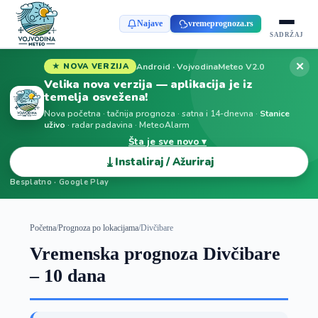
Najave
vremeprognoza.rs
SADRŽAJ
✕
Android · VojvodinaMeteo V2.0
★ NOVA VERZIJA
Velika nova verzija — aplikacija je iz
temelja osvežena!
Nova početna · tačnija prognoza · satna i 14-dnevna ·
Stanice
uživo
· radar padavina · MeteoAlarm
Šta je sve novo ▾
⤓
Instaliraj / Ažuriraj
Besplatno · Google Play
Početna
/
Prognoza po lokacijama
/
Divčibare
Vremenska prognoza Divčibare
– 10 dana