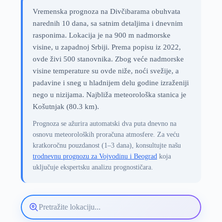
Vremenska prognoza na Divčibarama obuhvata
narednih 10 dana, sa satnim detaljima i dnevnim
rasponima. Lokacija je na 900 m nadmorske
visine, u zapadnoj Srbiji. Prema popisu iz 2022,
ovde živi 500 stanovnika. Zbog veće nadmorske
visine temperature su ovde niže, noći svežije, a
padavine i sneg u hladnijem delu godine izraženiji
nego u nizijama. Najbliža meteorološka stanica je
Košutnjak (80.3 km).
Prognoza se ažurira automatski dva puta dnevno na
osnovu meteoroloških proračuna atmosfere. Za veću
kratkoročnu pouzdanost (1–3 dana), konsultujte našu
trodnevnu prognozu za Vojvodinu i Beograd
koja
uključuje ekspertsku analizu prognostičara.
Pretražite
lokaciju