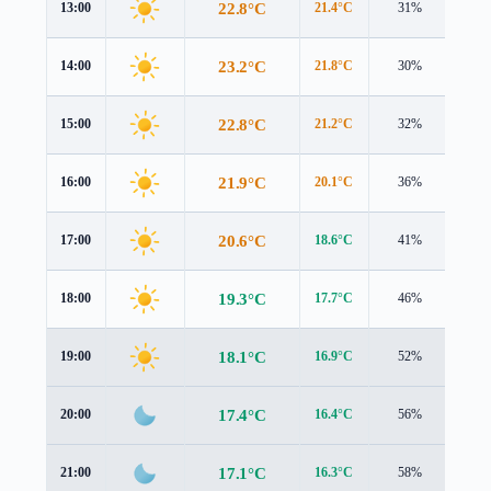
22.8°C
13:00
21.4°C
31%
3.7 
23.2°C
14:00
21.8°C
30%
3.6 
22.8°C
15:00
21.2°C
32%
3.4 
21.9°C
16:00
20.1°C
36%
2.9 
20.6°C
17:00
18.6°C
41%
2.4 
19.3°C
18:00
17.7°C
46%
1.8 
18.1°C
19:00
16.9°C
52%
1.4 
17.4°C
20:00
16.4°C
56%
1.1 
17.1°C
21:00
16.3°C
58%
0.9 