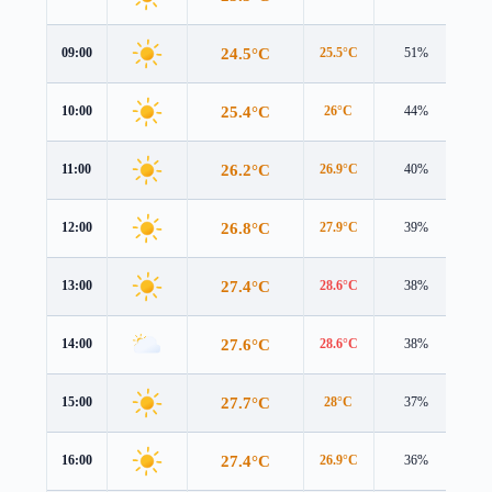
24.5°C
09:00
25.5°C
51%
0.6
25.4°C
10:00
26°C
44%
1.2
26.2°C
11:00
26.9°C
40%
1.7
26.8°C
12:00
27.9°C
39%
2.1
27.4°C
13:00
28.6°C
38%
2.4
27.6°C
14:00
28.6°C
38%
2.7
27.7°C
15:00
28°C
37%
2.9
27.4°C
16:00
26.9°C
36%
2.9