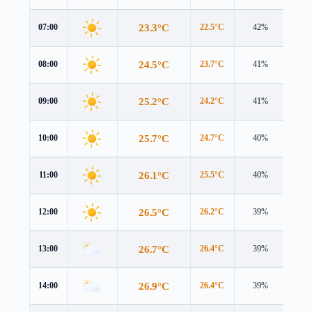
23.3°C
07:00
22.5°C
42%
1.4 
24.5°C
08:00
23.7°C
41%
1.8 
25.2°C
09:00
24.2°C
41%
2.4 
25.7°C
10:00
24.7°C
40%
3.1 
26.1°C
11:00
25.5°C
40%
3.7 
26.5°C
12:00
26.2°C
39%
4.2 
26.7°C
13:00
26.4°C
39%
4.5 
26.9°C
14:00
26.4°C
39%
4.7 