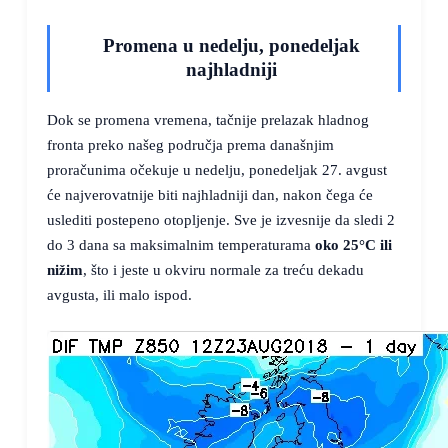
Promena u nedelju, ponedeljak
najhladniji
Dok se promena vremena, tačnije prelazak hladnog
fronta preko našeg područja prema današnjim
proračunima očekuje u nedelju, ponedeljak 27. avgust
će najverovatnije biti najhladniji dan, nakon čega će
uslediti postepeno otopljenje. Sve je izvesnije da sledi 2
do 3 dana sa maksimalnim temperaturama
oko
25°C
ili
nižim
, što i jeste u okviru normale za treću dekadu
avgusta, ili malo ispod.