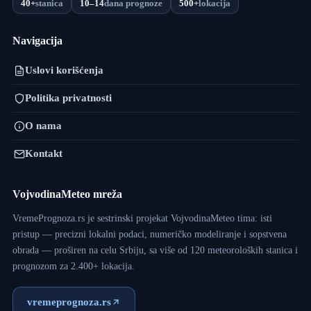
40+
stanica
10–14
dana prognoze
500+
lokacija
Navigacija
Uslovi korišćenja
Politika privatnosti
O nama
Kontakt
VojvodinaMeteo mreža
VremePrognoza.rs je sestrinski projekat VojvodinaMeteo tima: isti
pristup — precizni lokalni podaci, numeričko modeliranje i sopstvena
obrada — proširen na celu Srbiju, sa više od 120 meteoroloških stanica i
prognozom za 2.400+ lokacija.
vremeprognoza.rs