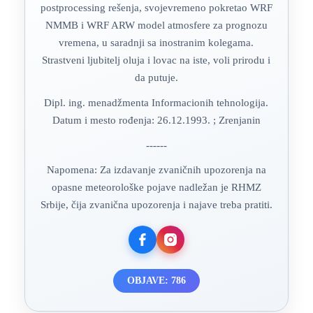
postprocessing rešenja, svojevremeno pokretao WRF
NMMB i WRF ARW model atmosfere za prognozu
vremena, u saradnji sa inostranim kolegama.
Strastveni ljubitelj oluja i lovac na iste, voli prirodu i
da putuje.
Dipl. ing. menadžmenta Informacionih tehnologija.
Datum i mesto rođenja: 26.12.1993. ; Zrenjanin
------
Napomena: Za izdavanje zvaničnih upozorenja na
opasne meteorološke pojave nadležan je RHMZ
Srbije, čija zvanična upozorenja i najave treba pratiti.
OBJAVE: 786