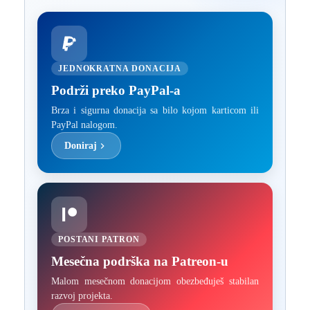
JEDNOKRATNA DONACIJA
Podrži preko PayPal-a
Brza i sigurna donacija sa bilo kojom karticom ili
PayPal nalogom.
Doniraj
POSTANI PATRON
Mesečna podrška na Patreon-u
Malom mesečnom donacijom obezbeđuješ stabilan
razvoj projekta.