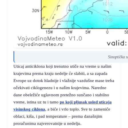
Sinoptička s
Uticaj anticiklona koji trenutno utiče na vreme u našim
krajevima prema kraju nedelje će slabiti, a sa zapada
Evrope uz dotok hladnije i vlažnije vazdušne mase treba
očekivati ciklogenezu i u našim krajevima. Naredne
dane obeležiće uglavnom pretežno sunčano i stabilno
vreme, istina uz tu i tamo
po koji pljusak usled uticaja
visinskog ciklona
, a biće i vrlo toplo. Sve to zameniće
oblaci, kiša, i pad temperature – prema današnjim
proračunima najverovatnije u nedelju.