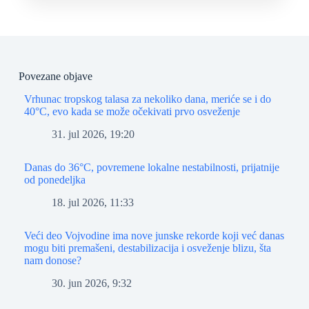
Povezane objave
Vrhunac tropskog talasa za nekoliko dana, meriće se i do
40°C, evo kada se može očekivati prvo osveženje
31. jul 2026, 19:20
Danas do 36°C, povremene lokalne nestabilnosti, prijatnije
od ponedeljka
18. jul 2026, 11:33
Veći deo Vojvodine ima nove junske rekorde koji već danas
mogu biti premašeni, destabilizacija i osveženje blizu, šta
nam donose?
30. jun 2026, 9:32