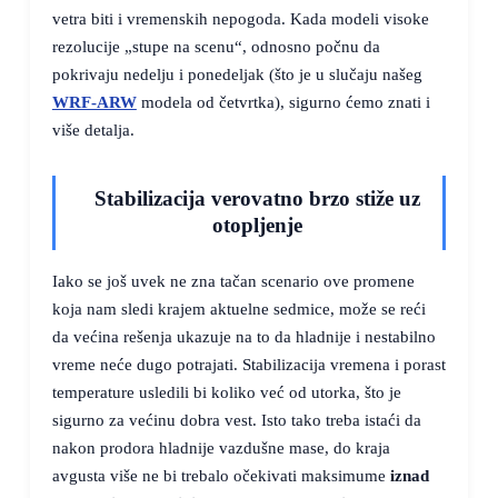
vetra biti i vremenskih nepogoda. Kada modeli visoke
rezolucije „stupe na scenu“, odnosno počnu da
pokrivaju nedelju i ponedeljak (što je u slučaju našeg
WRF-ARW
modela od četvrtka), sigurno ćemo znati i
više detalja.
Stabilizacija verovatno brzo stiže uz
otopljenje
Iako se još uvek ne zna tačan scenario ove promene
koja nam sledi krajem aktuelne sedmice, može se reći
da većina rešenja ukazuje na to da hladnije i nestabilno
vreme neće dugo potrajati. Stabilizacija vremena i porast
temperature usledili bi koliko već od utorka, što je
sigurno za većinu dobra vest. Isto tako treba istaći da
nakon prodora hladnije vazdušne mase, do kraja
avgusta više ne bi trebalo očekivati maksimume
iznad