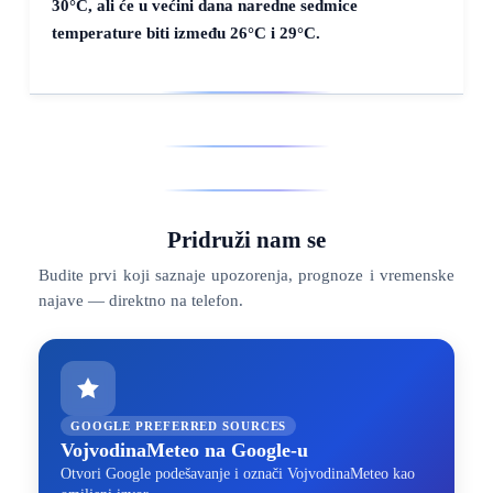
30°C
, ali će u većini dana naredne sedmice
temperature biti između
26°C
i
29°C
.
Pridruži nam se
Budite prvi koji saznaje upozorenja, prognoze i vremenske
najave — direktno na telefon.
GOOGLE PREFERRED SOURCES
VojvodinaMeteo na Google-u
Otvori Google podešavanje i označi VojvodinaMeteo kao