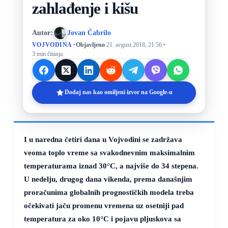
zahlađenje i kišu
Autor:
Jovan Čabrilo
·
·
VOJVODINA
Objavljeno
21. avgust 2018, 21:56
3 min čitanja
Dodaj nas kao omiljeni izvor na Google-u
I u naredna četiri dana u Vojvodini se zadržava
veoma toplo vreme sa svakodnevnim maksimalnim
temperaturama iznad
30°C
, a najviše do 34 stepena.
U nedelju, drugog dana vikenda, prema današnjim
proračunima globalnih prognostičkih modela treba
očekivati jaču promenu vremena uz osetniji pad
temperatura za oko
10°C
i pojavu pljuskova sa