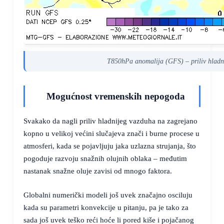
T850hPa anomalija (GFS) – priliv hladni
Mogućnost vremenskih nepogoda
Svakako da nagli priliv hladnijeg vazduha na zagrejano
kopno u velikoj većini slučajeva znači i burne procese u
atmosferi, kada se pojavljuju jaka uzlazna strujanja, što
pogoduje razvoju snažnih olujnih oblaka – međutim
nastanak snažne oluje zavisi od mnogo faktora.
Globalni numerički modeli još uvek značajno osciluju
kada su parametri konvekcije u pitanju, pa je tako za
sada još uvek teško reći hoće li pored kiše i pojačanog