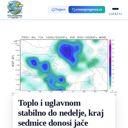
Najave
vremeprognoza.rs
SADRŽAJ
Toplo i uglavnom
stabilno do nedelje, kraj
sedmice donosi jače