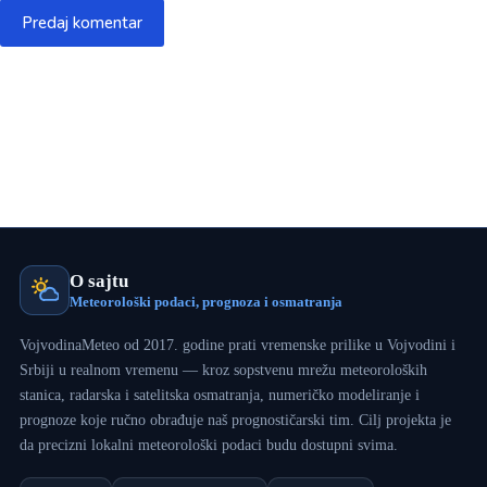
Predaj komentar
O sajtu
Meteorološki podaci, prognoza i osmatranja
VojvodinaMeteo od 2017. godine prati vremenske prilike u Vojvodini i
Srbiji u realnom vremenu — kroz sopstvenu mrežu meteoroloških
stanica, radarska i satelitska osmatranja, numeričko modeliranje i
prognoze koje ručno obrađuje naš prognostičarski tim. Cilj projekta je
da precizni lokalni meteorološki podaci budu dostupni svima.