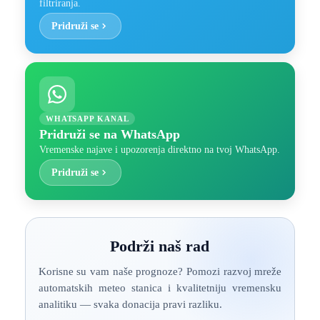
filtriranja.
Pridruži se
WHATSAPP KANAL
Pridruži se na WhatsApp
Vremenske najave i upozorenja direktno na tvoj WhatsApp.
Pridruži se
Podrži naš rad
Korisne su vam naše prognoze? Pomozi razvoj mreže
automatskih meteo stanica i kvalitetniju vremensku
analitiku — svaka donacija pravi razliku.