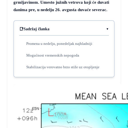
grmljavinom. Umesto južnih vetrova koji će duvati
danima pre, u nedelju 26. avgusta duvaće severac.
Sadržaj članka
Promena u nedelju, ponedeljak najhladniji
Mogućnost vremenskih nepogoda
Stabilizacija verovatno brzo stiže uz otopljenje