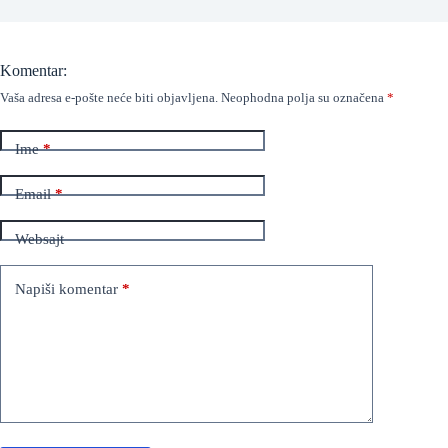
Komentar:
Vaša adresa e-pošte neće biti objavljena.
Neophodna polja su označena
*
Ime
*
Email
*
Websajt
Napiši komentar
*